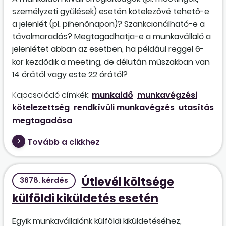
személyzeti gyűlések) esetén kötelezővé tehető-e
a jelenlét (pl. pihenőnapon)? Szankcionálható-e a
távolmaradás? Megtagadhatja-e a munkavállaló a
jelenlétet abban az esetben, ha például reggel 6-
kor kezdődik a meeting, de délután műszakban van
14 órától vagy este 22 órától?
Kapcsolódó címkék:
munkaidő
munkavégzési
kötelezettség
rendkívüli munkavégzés
utasítás
megtagadása
Tovább a cikkhez
Útlevél költsége
3678. kérdés
külföldi kiküldetés esetén
Egyik munkavállalónk külföldi kiküldetéséhez,