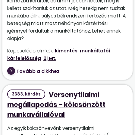
kórházba kerültek, és amint jobban lettek, meg is
kellett szakítaniuk az utat. Még hetekig nem tudtak
munkába állni, súlyos bélrendszeri fertőzés miatt. A
betegség miatt most néhányan kártérítési
igénnyel fordultak a munkáltatóhoz. Lehet ennek
alapja?
Kapcsolódó címkék:
kimentés
munkáltatói
kárfelelősség
új Mt.
Tovább a cikkhez
Versenytilalmi
3683. kérdés
megállapodás – kölcsönzött
munkavállalóval
Az egyik kölcsönvevőnk versenytilalmi