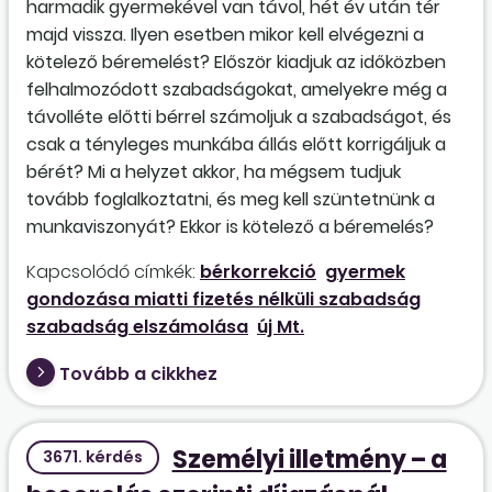
harmadik gyermekével van távol, hét év után tér
majd vissza. Ilyen esetben mikor kell elvégezni a
kötelező béremelést? Először kiadjuk az időközben
felhalmozódott szabadságokat, amelyekre még a
távolléte előtti bérrel számoljuk a szabadságot, és
csak a tényleges munkába állás előtt korrigáljuk a
bérét? Mi a helyzet akkor, ha mégsem tudjuk
tovább foglalkoztatni, és meg kell szüntetnünk a
munkaviszonyát? Ekkor is kötelező a béremelés?
Kapcsolódó címkék:
bérkorrekció
gyermek
gondozása miatti fizetés nélküli szabadság
szabadság elszámolása
új Mt.
Tovább a cikkhez
Személyi illetmény – a
3671. kérdés