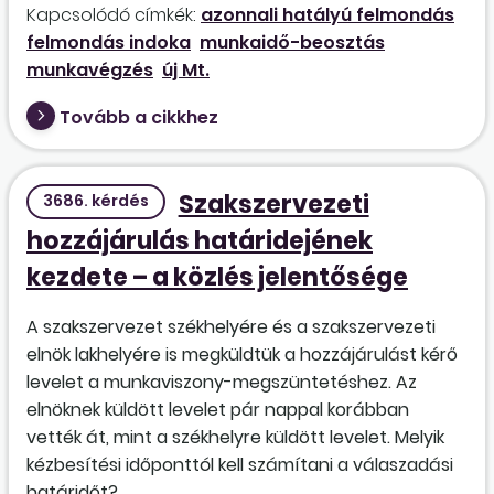
Kapcsolódó címkék:
azonnali hatályú felmondás
felmondás indoka
munkaidő-beosztás
munkavégzés
új Mt.
Tovább a cikkhez
Szakszervezeti
3686. kérdés
hozzájárulás határidejének
kezdete – a közlés jelentősége
A szakszervezet székhelyére és a szakszervezeti
elnök lakhelyére is megküldtük a hozzájárulást kérő
levelet a munkaviszony-megszüntetéshez. Az
elnöknek küldött levelet pár nappal korábban
vették át, mint a székhelyre küldött levelet. Melyik
kézbesítési időponttól kell számítani a válaszadási
határidőt?