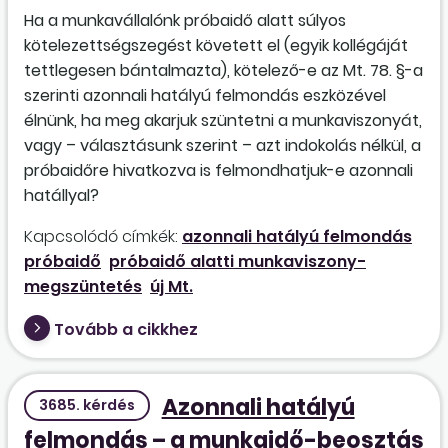
Ha a munkavállalónk próbaidő alatt súlyos
kötelezettségszegést követett el (egyik kollégáját
tettlegesen bántalmazta), kötelező-e az Mt. 78. §-a
szerinti azonnali hatályú felmondás eszközével
élnünk, ha meg akarjuk szüntetni a munkaviszonyát,
vagy – választásunk szerint – azt indokolás nélkül, a
próbaidőre hivatkozva is felmondhatjuk-e azonnali
hatállyal?
Kapcsolódó címkék:
azonnali hatályú felmondás
próbaidő
próbaidő alatti munkaviszony-
megszüntetés
új Mt.
Tovább a cikkhez
Azonnali hatályú
3685. kérdés
felmondás – a munkaidő-beosztás