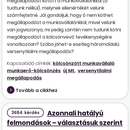
megállapodást kötött a munkavállalónkkal (a
tudtunk nélkül), melynek ellenértékét velünk
számfejtetné. Jól gondoljuk, hogy ő nem köthet
megállapodást a munkavállalónkkal, mivel velünk
van jogviszonya, mi pedig szintén nem tudunk kötni
megállapodást a kölcsönvevő tevékenységére
vonatkozóan? Szóba jöhet-e esetleg háromoldalú
versenytilalmi megállapodás?
Kapcsolódó címkék:
kölcsönzött munkavállaló
munkaerő-kölcsönzés
új Mt.
versenytilalmi
megállapodás
Tovább a cikkhez
Azonnali hatályú
3684. kérdés
felmondások – választásuk szerint