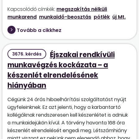
Kapcsolódó címkék:
megszakítás nélküli
munkarend
munkaidő-beosztás
pótlék
új Mt.
Tovább a cikkhez
Éjszakai rendkívüli
3676. kérdés
munkavégzés kockázata – a
készenlét elrendelésének
hiányában
Cégünk 24 órás hibaelhárítási szolgáltatást nyújt
ügyfeleinknek. Ez azt jelenti, hogy a karbantartó
kollégáknak rendszeresen kell készenlétet is adniuk
a munkaidejükön kívül. A törvény havonta 168 óra
készenlét elrendelését engedi meg. Létszámhiány
miatt viszont ez nekünk nem elegendő ahhoz, hogy