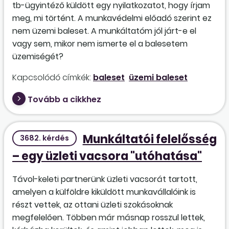
tb-ügyintéző küldött egy nyilatkozatot, hogy írjam
meg, mi történt. A munkavédelmi előadó szerint ez
nem üzemi baleset. A munkáltatóm jól járt-e el
vagy sem, mikor nem ismerte el a balesetem
üzemiségét?
Kapcsolódó címkék:
baleset
üzemi baleset
Tovább a cikkhez
Munkáltatói felelősség
3682. kérdés
– egy üzleti vacsora "utóhatása"
Távol-keleti partnerünk üzleti vacsorát tartott,
amelyen a külföldre kiküldött munkavállalóink is
részt vettek, az ottani üzleti szokásoknak
megfelelően. Többen már másnap rosszul lettek,