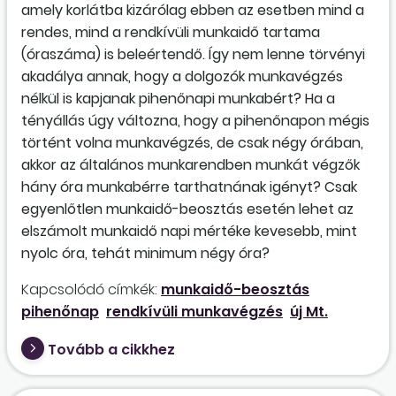
amely korlátba kizárólag ebben az esetben mind a
rendes, mind a rendkívüli munkaidő tartama
(óraszáma) is beleértendő. Így nem lenne törvényi
akadálya annak, hogy a dolgozók munkavégzés
nélkül is kapjanak pihenőnapi munkabért? Ha a
tényállás úgy változna, hogy a pihenőnapon mégis
történt volna munkavégzés, de csak négy órában,
akkor az általános munkarendben munkát végzők
hány óra munkabérre tarthatnának igényt? Csak
egyenlőtlen munkaidő-beosztás esetén lehet az
elszámolt munkaidő napi mértéke kevesebb, mint
nyolc óra, tehát minimum négy óra?
Kapcsolódó címkék:
munkaidő-beosztás
pihenőnap
rendkívüli munkavégzés
új Mt.
Tovább a cikkhez