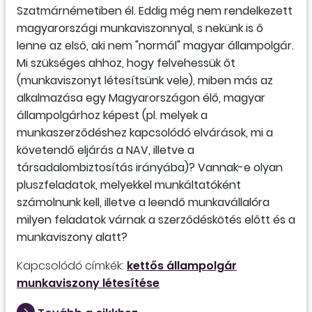
Szatmárnémetiben él. Eddig még nem rendelkezett
magyarországi munkaviszonnyal, s nekünk is ő
lenne az első, aki nem "normál" magyar állampolgár.
Mi szükséges ahhoz, hogy felvehessük őt
(munkaviszonyt létesítsünk vele), miben más az
alkalmazása egy Magyarországon élő, magyar
állampolgárhoz képest (pl. melyek a
munkaszerződéshez kapcsolódó elvárások, mi a
követendő eljárás a NAV, illetve a
társadalombiztosítás irányába)? Vannak-e olyan
pluszfeladatok, melyekkel munkáltatóként
számolnunk kell, illetve a leendő munkavállalóra
milyen feladatok várnak a szerződéskötés előtt és a
munkaviszony alatt?
Kapcsolódó címkék:
kettős állampolgár
munkaviszony létesítése