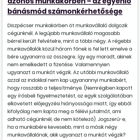
azonos munkakörben – az egyenlő
bánásmód számonkérhetősége
Diszpécser munkakörben öt munkavállaló dolgozik
cégünknél. A legújabb munkavállaló magasabb
bérrel került felvételre, mint a többi négy. A régebbi
munkavállalók közül három főnek is fel lett emelve a
bére ugyanarra az összegre, így egy maradt, akinek
nem emelkedett a fizetése. Valamennyien
ugyanazt a munkát végzik. Az utóbbi munkavállaló
azzal az indokkal nem kap ugyanannyi munkabért,
hogy rosszabb a teljesítménye. (Nemrégiben kapott
egy írásbeli figyelmeztetést, az egyik szolgálatában
elkövetett előjegyzési hiányossága miatt, így ebből
kifolyólag nem kapta meg a félévi jutalmát, ami
adható cégünknél, de nem kötelező). Jogszerű-e,
ha a munkabére kevesebb, mint a másik négy
munkavállalónak, akik ugyanazt a munkát végzik?