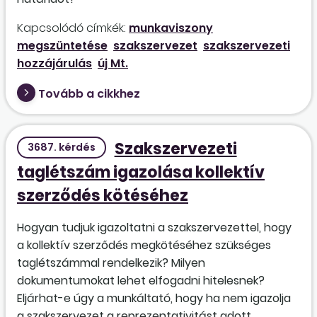
Kapcsolódó címkék:
munkaviszony
megszüntetése
szakszervezet
szakszervezeti
hozzájárulás
új Mt.
Tovább a cikkhez
Szakszervezeti
3687. kérdés
taglétszám igazolása kollektív
szerződés kötéséhez
Hogyan tudjuk igazoltatni a szakszervezettel, hogy
a kollektív szerződés megkötéséhez szükséges
taglétszámmal rendelkezik? Milyen
dokumentumokat lehet elfogadni hitelesnek?
Eljárhat-e úgy a munkáltató, hogy ha nem igazolja
a szakszervezet a reprezentativitást adott