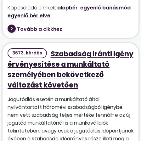
Kapcsolódó címkék:
alapbér
egyenlő bánásmód
egyenlő bér elve
Tovább a cikkhez
Szabadság iránti igény
3673. kérdés
érvényesítése a munkáltató
személyében bekövetkező
változást követően
Jogutódlás esetén a munkáltató által
nyilvántartott háromévi szabadságból igénybe
nem vett szabadság teljes mértéke fennáll-e az új
jogutód munkáltatónál is a munkavállalók
tekintetében, avagy csak a jogutódlás időpontjának
évében a szabadság időarányos része illeti meg a