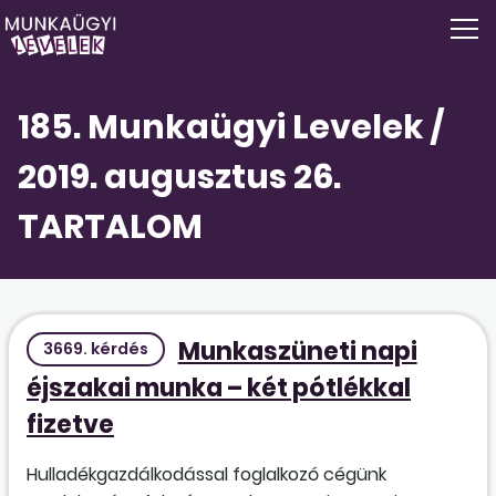
185. Munkaügyi Levelek /
2019. augusztus 26.
TARTALOM
Munkaszüneti napi
3669. kérdés
éjszakai munka – két pótlékkal
fizetve
Hulladékgazdálkodással foglalkozó cégünk