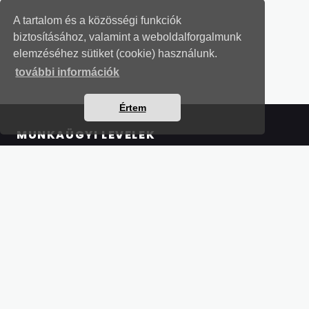
A tartalom és a közösségi funkciók
biztosításához, valamint a weboldalforgalmunk
elemzéséhez sütiket (cookie) használunk.
további információk
Értem
MUNKAÜGYI LEVELEK
Részletek a bankkártyás fizetésről
Kérdések és válaszok a bankkártyás fizetésről