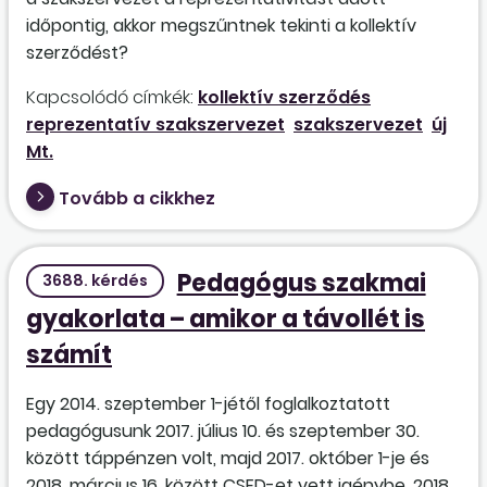
időpontig, akkor megszűntnek tekinti a kollektív
szerződést?
Kapcsolódó címkék:
kollektív szerződés
reprezentatív szakszervezet
szakszervezet
új
Mt.
Tovább a cikkhez
Pedagógus szakmai
3688. kérdés
gyakorlata – amikor a távollét is
számít
Egy 2014. szeptember 1-jétől foglalkoztatott
pedagógusunk 2017. július 10. és szeptember 30.
között táppénzen volt, majd 2017. október 1-je és
2018. március 16. között CSED-et vett igénybe, 2018.