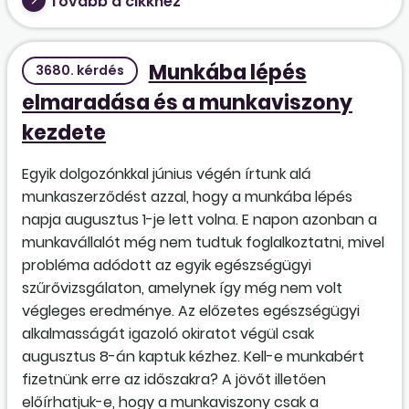
Tovább a cikkhez
Munkába lépés
3680. kérdés
elmaradása és a munkaviszony
kezdete
Egyik dolgozónkkal június végén írtunk alá
munkaszerződést azzal, hogy a munkába lépés
napja augusztus 1-je lett volna. E napon azonban a
munkavállalót még nem tudtuk foglalkoztatni, mivel
probléma adódott az egyik egészségügyi
szűrővizsgálaton, amelynek így még nem volt
végleges eredménye. Az előzetes egészségügyi
alkalmasságát igazoló okiratot végül csak
augusztus 8-án kaptuk kézhez. Kell-e munkabért
fizetnünk erre az időszakra? A jövőt illetően
előírhatjuk-e, hogy a munkaviszony csak a