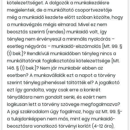
kötelezettséget. A dolgozók a munkakezdésre
megjelentek, de a munkáltató csoportvezetője
még a munkaidő kezdete előtt szóban közölte, hogy
a munkavégzés mégis elmarad. Mivel ez nem
beosztás szerinti (rendes) munkaidő volt, így
tényleg nem érvényesül a minimális nyolcórás –
esetleg négyórás – munkaidő-elszámolás [Mt. 99. §
(1) bek.]? Rendkívüli munkaidőben tényleg nincs a
munkáltatónak foglalkoztatási kötelezettsége [Mt.
146. § (1) bek.]? Nem jár munkabér ebben az
esetben? A munkavállalók ezt a napot a törvény
szerint tényleg pihenéssel töltötték el? A jogalkotó
ezt így gondolta, vagy csak erre a konkrét
tényállásra nem gondolt senki, és ezért nem
logikusan lett a törvény szövege megfogalmazva?
A jogi szakirodalom úgy fogalmaz, hogy az Mt. 99. §-
a tulajdonképpen nem más, mint egy munkaidő-
beosztásra vonatkozó törvényi korlát (4-12 óra),