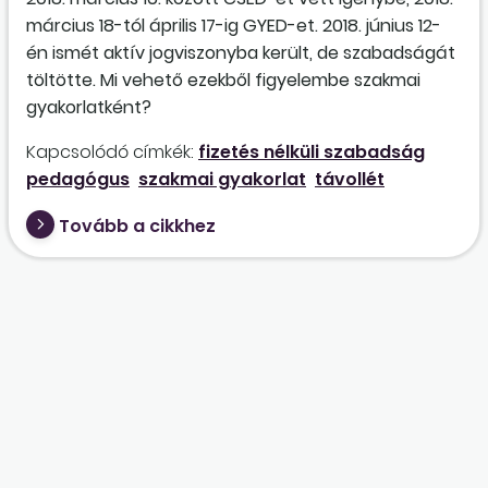
március 18-tól április 17-ig GYED-et. 2018. június 12-
én ismét aktív jogviszonyba került, de szabadságát
töltötte. Mi vehető ezekből figyelembe szakmai
gyakorlatként?
Kapcsolódó címkék:
fizetés nélküli szabadság
pedagógus
szakmai gyakorlat
távollét
Tovább a cikkhez