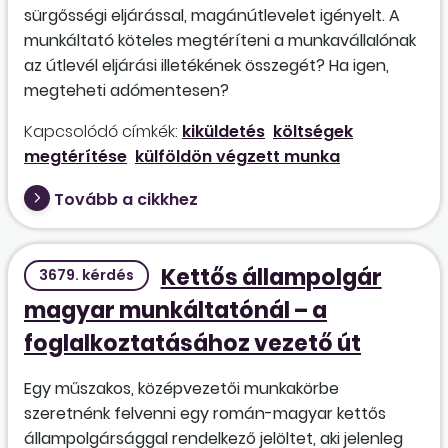
sürgősségi eljárással, magánútlevelet igényelt. A
munkáltató köteles megtéríteni a munkavállalónak
az útlevél eljárási illetékének összegét? Ha igen,
megteheti adómentesen?
Kapcsolódó címkék:
kiküldetés
költségek
megtérítése
külföldön végzett munka
Tovább a cikkhez
Kettős állampolgár
3679. kérdés
magyar munkáltatónál – a
foglalkoztatásához vezető út
Egy műszakos, középvezetői munkakörbe
szeretnénk felvenni egy román-magyar kettős
állampolgársággal rendelkező jelöltet, aki jelenleg