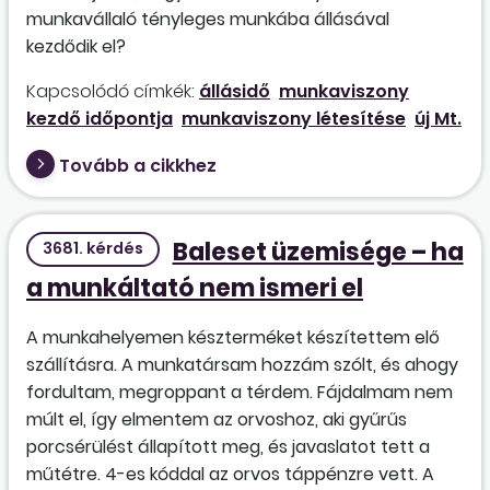
munkavállaló tényleges munkába állásával
kezdődik el?
Kapcsolódó címkék:
állásidő
munkaviszony
kezdő időpontja
munkaviszony létesítése
új Mt.
Tovább a cikkhez
Baleset üzemisége – ha
3681. kérdés
a munkáltató nem ismeri el
A munkahelyemen készterméket készítettem elő
szállításra. A munkatársam hozzám szólt, és ahogy
fordultam, megroppant a térdem. Fájdalmam nem
múlt el, így elmentem az orvoshoz, aki gyűrűs
porcsérülést állapított meg, és javaslatot tett a
műtétre. 4-es kóddal az orvos táppénzre vett. A