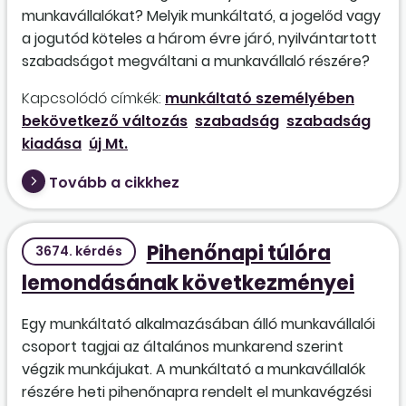
munkavállalókat? Melyik munkáltató, a jogelőd vagy
a jogutód köteles a három évre járó, nyilvántartott
szabadságot megváltani a munkavállaló részére?
Kapcsolódó címkék:
munkáltató személyében
bekövetkező változás
szabadság
szabadság
kiadása
új Mt.
Tovább a cikkhez
Pihenőnapi túlóra
3674. kérdés
lemondásának következményei
Egy munkáltató alkalmazásában álló munkavállalói
csoport tagjai az általános munkarend szerint
végzik munkájukat. A munkáltató a munkavállalók
részére heti pihenőnapra rendelt el munkavégzési