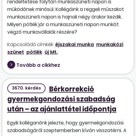
rendeltetése folytán munkaszüneti napon is
működőnek minősül. Kollégáink a reggeli műszakot
munkaszüneti napon is hajnali négy órakor kezdik.
Milyen pótlék jár a munkaszüneti napon munkát
végző munkavállalók részére?
Kapcsolódó címkék:
éjszakai munka
munkaközi
szünet
pótlék
új Mt.
Tovább a cikkhez
Bérkorrekció
3670. kérdés
gyermekgondozási szabadság
után – az ajánlattétel időpontja
Egyik kolléganőnk jelezte, hogy gyermekgondozási
szabadságáról szeptemberben kíván visszatérni. A