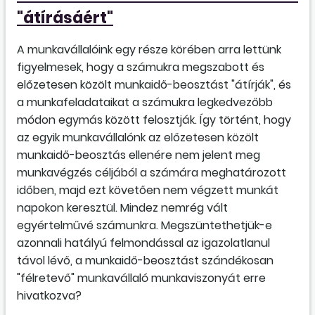
"átírásáért"
A munkavállalóink egy része körében arra lettünk
figyelmesek, hogy a számukra megszabott és
előzetesen közölt munkaidő-beosztást "átírják", és
a munkafeladataikat a számukra legkedvezőbb
módon egymás között felosztják. Így történt, hogy
az egyik munkavállalónk az előzetesen közölt
munkaidő-beosztás ellenére nem jelent meg
munkavégzés céljából a számára meghatározott
időben, majd ezt követően nem végzett munkát
napokon keresztül. Mindez nemrég vált
egyértelművé számunkra. Megszüntethetjük-e
azonnali hatályú felmondással az igazolatlanul
távol lévő, a munkaidő-beosztást szándékosan
"félretevő" munkavállaló munkaviszonyát erre
hivatkozva?