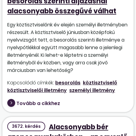
besorolás szerinti díjazásnál
alacsonyabb összegűvé válhat
Egy köztisztviselőnk év elején személyi illetményben
részesült. A köztisztviselő júniusban középfokú
nyelvvizsgát tett, a besorolás szerinti illetménye a
nyelvpótlékkal együtt magasabb lenne a jelenlegi
illetményénél. Ki lehet-e léptetni a személyi
illetményből év közben, vagy arra csak jövő
márciusban van lehetőség?
Kapcsolódó címkék:
besorolás
köztisztviselő
köztisztviselői illetmény
személyi illetmény
Tovább a cikkhez
Alacsonyabb bér
3672. kérdés