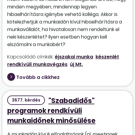
minden megyében, mindennap legyen
hibaelhárításra igénybe vehető kolléga. Akkor is
kötelezhetjük a munkaidőn kívül hibaelhárításra a
munkavállalót, ha hivatalosan nem rendeltünk el
neki készenlétet? Ilyen esetben hogyan kell
elszámolni a munkabért?
Kapcsolódó címkék:
éjszakai munka
készenlét
rendkívüli munkavégzés
új Mt.
Tovább a cikkhez
"Szabadidős"
3677. kérdés
programok rendkívüli
munkaidőnek minősülése
A munkaidőn kívüli elfoglaltságok (pl. meetingek,