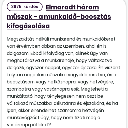
Elmaradt három
3675. kérdés
műszak – a munkaidő-beosztás
kifogásolása
Megszakítás nélküli munkarend és munkaidőkeret
van érvényben abban az üzemben, ahol én is
dolgozom. Ebből kifolyólag van, akinek úgy van
meghatározva a munkarendje, hogy váltakozva
dolgozik, egyszer nappal, egyszer éjszaka. Én viszont
folyton nappalos műszakra vagyok beosztva, és a
beosztásom vagy hétköznapra, vagy hétvégére,
szombatra vagy vasárnapra esik. Megteheti a
munkáltató, hogy ténylegesen nem oszt be
váltakozó műszakba, délutánra és éjszakára, és ha
igen, akkor elrendelhet számomra hétvégén
munkavégzést úgy, hogy nem fizeti meg a
vasárnapi pótlékot?