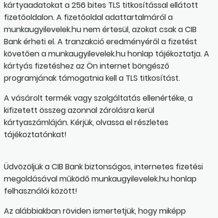
kártyaadatokat a 256 bites TLS titkosítással ellátott
fizetőoldalon. A fizetőoldal adattartalmáról a
munkaugyilevelek.hu nem értesül, azokat csak a CIB
Bank érheti el. A tranzakció eredményéről a fizetést
követően a munkaugyilevelek.hu honlap tájékoztatja. A
kártyás fizetéshez az Ön internet böngésző
programjának támogatnia kell a TLS titkosítást.
A vásárolt termék vagy szolgáltatás ellenértéke, a
kifizetett összeg azonnal zárolásra kerül
kártyaszámláján. Kérjük, olvassa el részletes
tájékoztatónkat!
Üdvözöljük a CIB Bank biztonságos, internetes fizetési
megoldásával működő munkaugyilevelek.hu honlap
felhasználói között!
Az alábbiakban röviden ismertetjük, hogy miképp