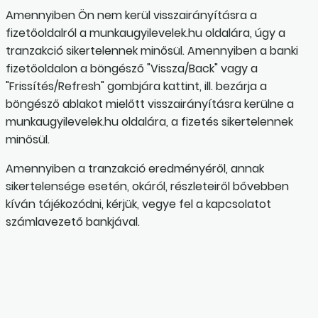
Amennyiben Ön nem kerül visszairányításra a
fizetőoldalról a munkaugyilevelek.hu oldalára, úgy a
tranzakció sikertelennek minősül. Amennyiben a banki
fizetőoldalon a böngésző "Vissza/Back" vagy a
"Frissítés/Refresh" gombjára kattint, ill. bezárja a
böngésző ablakot mielőtt visszairányításra kerülne a
munkaugyilevelek.hu oldalára, a fizetés sikertelennek
minősül.
Amennyiben a tranzakció eredményéről, annak
sikertelensége esetén, okáról, részleteiről bővebben
kíván tájékozódni, kérjük, vegye fel a kapcsolatot
számlavezető bankjával.