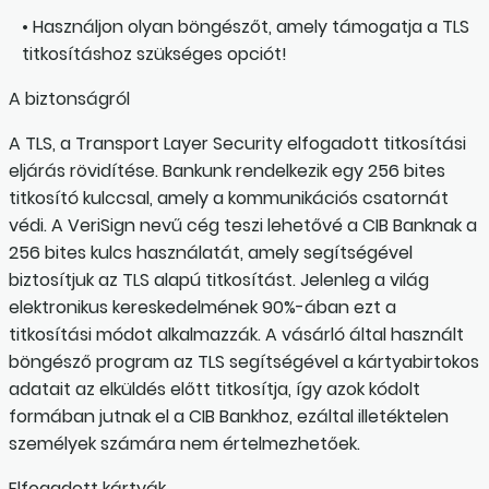
• Használjon olyan böngészőt, amely támogatja a TLS
titkosításhoz szükséges opciót!
A biztonságról
A TLS, a Transport Layer Security elfogadott titkosítási
eljárás rövidítése. Bankunk rendelkezik egy 256 bites
titkosító kulccsal, amely a kommunikációs csatornát
védi. A VeriSign nevű cég teszi lehetővé a CIB Banknak a
256 bites kulcs használatát, amely segítségével
biztosítjuk az TLS alapú titkosítást. Jelenleg a világ
elektronikus kereskedelmének 90%-ában ezt a
titkosítási módot alkalmazzák. A vásárló által használt
böngésző program az TLS segítségével a kártyabirtokos
adatait az elküldés előtt titkosítja, így azok kódolt
formában jutnak el a CIB Bankhoz, ezáltal illetéktelen
személyek számára nem értelmezhetőek.
Elfogadott kártyák