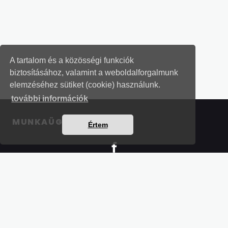
A tartalom és a közösségi funkciók
biztosításához, valamint a weboldalforgalmunk
elemzéséhez sütiket (cookie) használunk.
további információk
MUNKAÜGYI LEVELEK
Értem
Részletek a bankkártyás fizetésről
Kérdések és válaszok a bankkártyás fizetésről