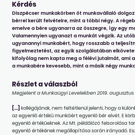
Kérdés
Diszpécser munkakörben öt munkavállaló dolgoz
bérrel került felvételre, mint a többi négy. A rége
emelve a bére ugyanarra az összegre, így egy ma
Valamennyien ugyanazt a munkát végzik. Az utób
ugyanannyi munkabért, hogy rosszabb a teljesít
figyelmeztetést, az egyik szolgálatában elkövete
kifolyólag nem kapta meg a félévi jutalmát, ami 
a munkabére kevesebb, mint a másik négy munkav
Részlet a válaszból
Megjelent a Munkaügyi Levelekben 2019. augusztus 2
[…]
kollégájának, nem feltétlenül jelenti, hogy a kü
az egyenlő értékű munkáért egyenlő bér elvét. E kö
egyenlő értékűeknek. Az Mt. példálózó felsorolása 
egyenlő értékének megállapítása során irányadó. Esz