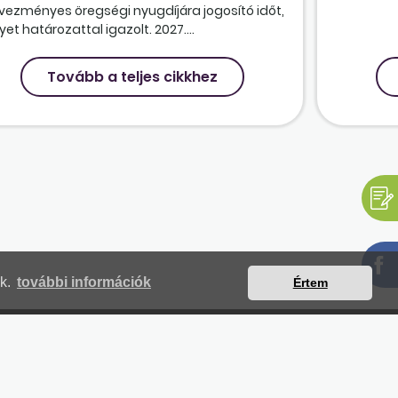
vezményes öregségi nyugdíjára jogosító időt,
et határozattal igazolt. 2027....
Tovább a teljes cikkhez
nk.
további információk
Értem
mjegyzék
Magunkról
Impresszum
Kapcsolat
yilatkozat