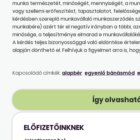
munka természetét, minőségét, mennyiségét, a munka
vagy szellemi erőfeszítést, tapasztalatot, felelőssége
kérdésben szereplő munkavállaló munkaszerződés szer
munkabére) azért tér el negatív irányban a többi, 
minősége, a teljesítménye elmarad e munkavállalókétó
A kérdés teljes bizonyossággal való eldöntése érte
alapján dönthető el. Felhívjuk a figyelmet arra is, ho
Kapcsolódó címkék:
alapbér
egyenlő bánásmód
e
Így olvasható
ELŐFIZETŐINKNEK