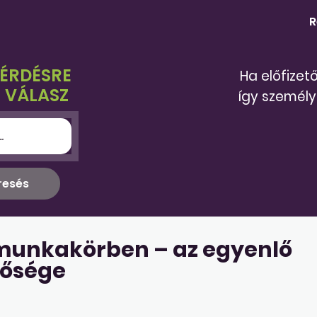
R
KÉRDÉSRE
Ha előfizet
 VÁLASZ
így személy
munkakörben – az egyenlő
ősége