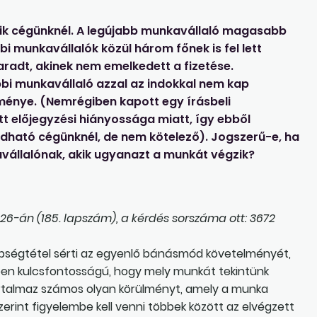
ik cégünknél. A legújabb munkavállaló magasabb
bbi munkavállalók közül három főnek is fel lett
radt, akinek nem emelkedett a fizetése.
bi munkavállaló azzal az indokkal nem kap
ménye. (Nemrégiben kapott egy írásbeli
tt előjegyzési hiányossága miatt, így ebből
adható cégünknél, de nem kötelező). Jogszerű-e, ha
állalónak, akik ugyanazt a munkát végzik?
6-án (185. lapszám), a kérdés sorszáma ott: 3672
lönbségtétel sérti az egyenlő bánásmód követelményét,
rben kulcsfontosságú, hogy mely munkát tekintünk
tartalmaz számos olyan körülményt, amely a munka
erint figyelembe kell venni többek között az elvégzett