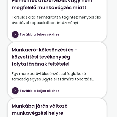
Felmentés átszervezés vagy nem
megfelelő munkavégzés miatt
Társulás által fenntartott 5 tagintézményből álló
óvodával kapcsolatban, intézményi...
Tovább a teljes cikkhez
Munkaerő-kölcsönzési és -
közvetítési tevékenység
folytatásának feltételei
Egy munkaerő-kölcsönzéssel foglalkozó
társaság egyes ügyfelei számára toborzási...
Tovább a teljes cikkhez
Munkába járás változó
munkavégzési helyre