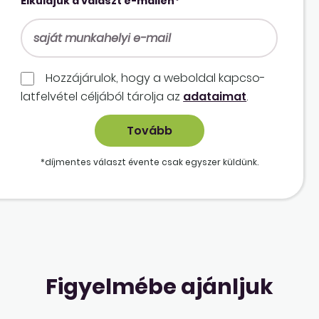
Elküldjük a választ e-mailen*
Hozzájárulok, hogy a weboldal kapcso­
lat­felvétel céljából tárolja az
adataimat
.
*díjmentes választ évente csak egyszer küldünk.
Figyelmébe ajánljuk