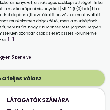
körülményeket, a szükséges szakképzettséget, fizikai
t, a munkaerőpiaci viszonyokat [Mt. 12. § (3) bek.].Ha a
inti alapbére (illetve általában véve a munkavállaló
azonos munkakörben dolgozóétól, mert a munkájának
l, nem kizárt, hogy a különbségtétel jogszerű legyen.
lemszerűen azonban csak az eset összes körülménye
gy az
[…]
gyenlő bér elve
 a teljes válasz
LÁTOGATÓK SZÁMÁRA