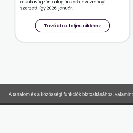
munkavégzése alapján korkedvezményt
szerzett, így 2026. január...
Tovább a teljes cikkhez
A tartalom és a közösségi funkciók biztosításához, valami
MUNKAÜGYI LEVELEK