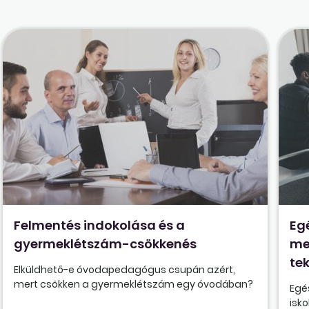
Felmentés indokolása és a
Eg
gyermeklétszám-csökkenés
me
tek
Elküldhető-e óvodapedagógus csupán azért,
mert csökken a gyermeklétszám egy óvodában?
Egé
isk