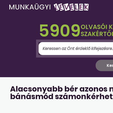
5909
OLVASÓI 
SZAKÉRTŐI
Alacsonyabb bér azonos 
bánásmód számonkérhet