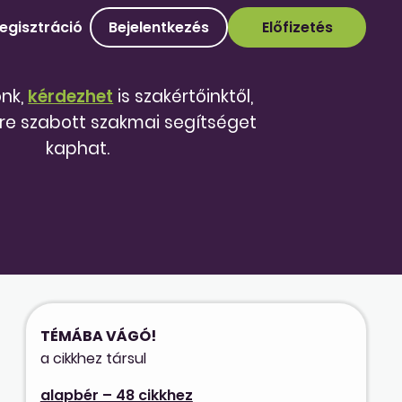
egisztráció
Bejelentkezés
Előfizetés
őnk,
kérdezhet
is szakértőinktől,
re szabott szakmai segítséget
kaphat.
TÉMÁBA VÁGÓ!
a cikkhez társul
alapbér – 48 cikkhez