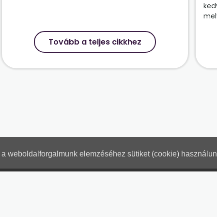
ked
mely
Tovább a teljes cikkhez
nt a weboldalforgalmunk elemzéséhez sütiket (cookie) használu
Hogyan használjam?
Tartalo
Adatkezelési tájékoztató
Jogn