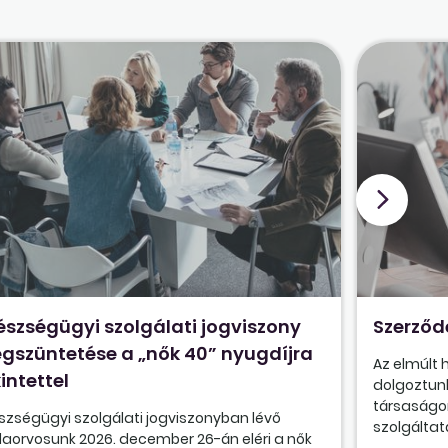
észségügyi szolgálati jogviszony
Szerződ
gszüntetése a „nők 40” nyugdíjra
Az elmúlt
intettel
dolgoztunk
társaságon
szségügyi szolgálati jogviszonyban lévő
szolgáltatá
olaorvosunk 2026. december 26-án eléri a nők