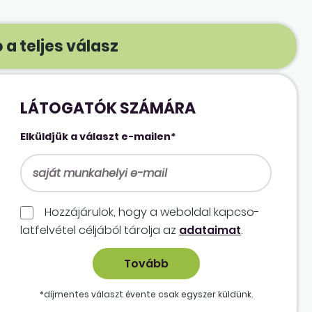
 a teljes válasz
LÁTOGATÓK SZÁMÁRA
Elküldjük a választ e-mailen*
Hozzájárulok, hogy a weboldal kapcso­
lat­felvétel céljából tárolja az
adataimat
.
*díjmentes választ évente csak egyszer küldünk.