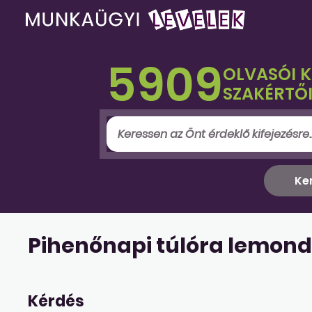
5909
OLVASÓI 
SZAKÉRTŐI
Pihenőnapi túlóra lemon
Kérdés