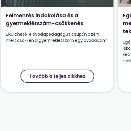
Felmentés indokolása és a
Eg
gyermeklétszám-csökkenés
me
tek
Elküldhető-e óvodapedagógus csupán azért,
mert csökken a gyermeklétszám egy óvodában?
Egé
isk
ked
mely
Tovább a teljes cikkhez