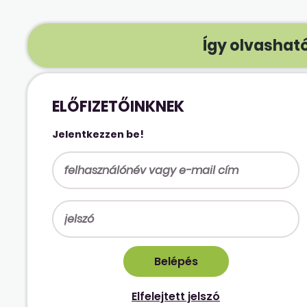
Így olvasható
ELŐFIZETŐINKNEK
Jelentkezzen be!
Elfelejtett jelszó