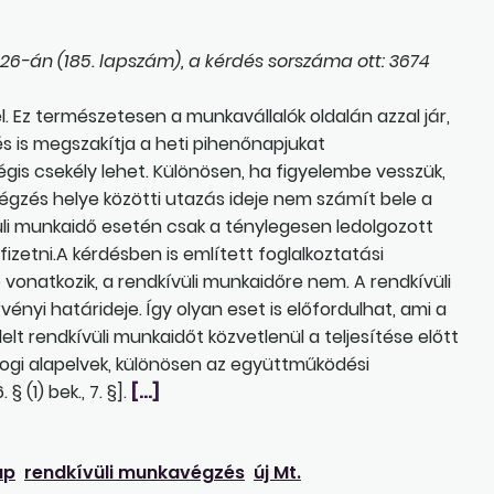
6-án (185. lapszám), a kérdés sorszáma ott: 3674
 Ez természetesen a munkavállalók oldalán azzal jár,
 is megszakítja a heti pihenőnapjukat
gis csekély lehet. Különösen, ha figyelembe vesszük,
gzés helye közötti utazás ideje nem számít bele a
vüli munkaidő esetén csak a ténylegesen ledolgozott
izetni.A kérdésben is említett foglalkoztatási
vonatkozik, a rendkívüli munkaidőre nem. A rendkívüli
yi határideje. Így olyan eset is előfordulhat, ami a
lt rendkívüli munkaidőt közvetlenül a teljesítése előtt
jogi alapelvek, különösen az együttműködési
§ (1) bek., 7. §].
[…]
ap
rendkívüli munkavégzés
új Mt.