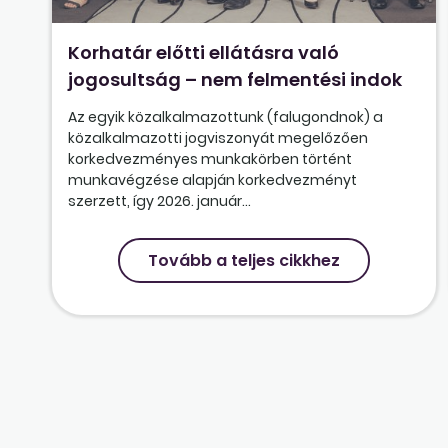
Korhatár előtti ellátásra való
jogosultság – nem felmentési indok
Az egyik közalkalmazottunk (falugondnok) a
közalkalmazotti jogviszonyát megelőzően
korkedvezményes munkakörben történt
munkavégzése alapján korkedvezményt
szerzett, így 2026. január...
Tovább a teljes cikkhez