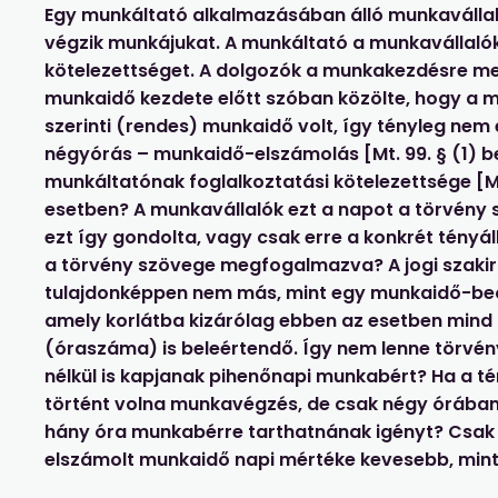
Egy munkáltató alkalmazásában álló munkavállaló
végzik munkájukat. A munkáltató a munkavállalók
kötelezettséget. A dolgozók a munkakezdésre me
munkaidő kezdete előtt szóban közölte, hogy a 
szerinti (rendes) munkaidő volt, így tényleg nem
négyórás – munkaidő-elszámolás [Mt. 99. § (1) b
munkáltatónak foglalkoztatási kötelezettsége [Mt
esetben? A munkavállalók ezt a napot a törvény sz
ezt így gondolta, vagy csak erre a konkrét tényál
a törvény szövege megfogalmazva? A jogi szakir
tulajdonképpen nem más, mint egy munkaidő-beos
amely korlátba kizárólag ebben az esetben mind 
(óraszáma) is beleértendő. Így nem lenne törvé
nélkül is kapjanak pihenőnapi munkabért? Ha a t
történt volna munkavégzés, de csak négy órába
hány óra munkabérre tarthatnának igényt? Csak 
elszámolt munkaidő napi mértéke kevesebb, mint