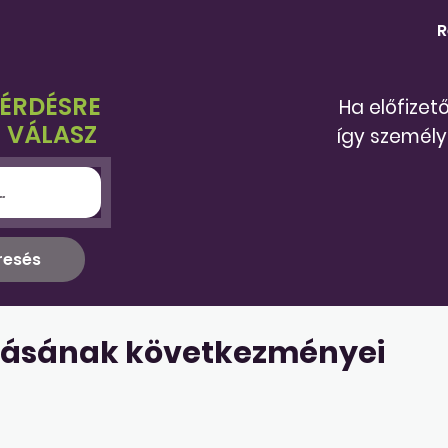
R
KÉRDÉSRE
Ha előfizet
 VÁLASZ
így személy
dásának következményei