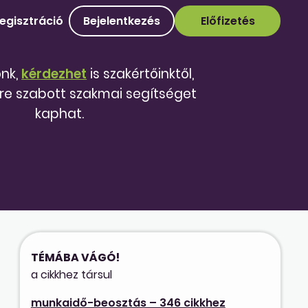
egisztráció
Bejelentkezés
Előfizetés
őnk,
kérdezhet
is szakértőinktől,
re szabott szakmai segítséget
kaphat.
TÉMÁBA VÁGÓ!
a cikkhez társul
munkaidő-beosztás – 346 cikkhez