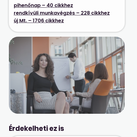
pihenőnap – 40 cikkhez
rendkívüli munkavégzés – 228 cikkhez
új Mt. – 1706 cikkhez
Érdekelheti ez is