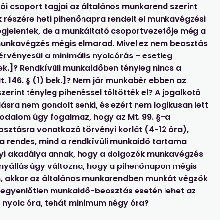
i csoport tagjai az általános munkarend szerint
 részére heti pihenőnapra rendelt el munkavégzési
gjelentek, de a munkáltató csoportvezetője még a
munkavégzés mégis elmarad. Mivel ez nem beosztás
 érvényesül a minimális nyolcórás – esetleg
ek.]? Rendkívüli munkaidőben tényleg nincs a
. 146. § (1) bek.]? Nem jár munkabér ebben az
erint tényleg pihenéssel töltötték el? A jogalkotó
lásra nem gondolt senki, és ezért nem logikusan lett
odalom úgy fogalmaz, hogy az Mt. 99. §-a
ztásra vonatkozó törvényi korlát (4-12 óra),
a rendes, mind a rendkívüli munkaidő tartama
nyi akadálya annak, hogy a dolgozók munkavégzés
ényállás úgy változna, hogy a pihenőnapon mégis
n, akkor az általános munkarendben munkát végzők
egyenlőtlen munkaidő-beosztás esetén lehet az
 nyolc óra, tehát minimum négy óra?