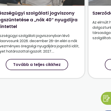
észségügyi szolgálati jogviszony
Szerződ
gszüntetése a „nők 40” nyugdíjra
Az elmúlt
intettel
dolgoztunk
társaságon
szségügyi szolgálati jogviszonyban lévő
szolgáltatá
olaorvosunk 2026. december 26-án eléri a nők
vezményes öregségi nyugdíjára jogosító időt,
et határozattal igazolt. 2027....
Tovább a teljes cikkhez