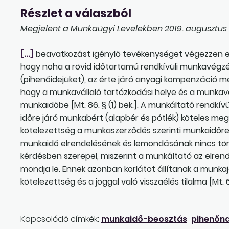
Részlet a válaszból
Megjelent a Munkaügyi Levelekben 2019. augusztus 2
[…]
beavatkozást igénylő tevékenységet végezzen el.
hogy noha a rövid időtartamú rendkívüli munkavégzés
(pihenőidejüket), az érte járó anyagi kompenzáció mé
hogy a munkavállaló tartózkodási helye és a munkavé
munkaidőbe [Mt. 86. § (1) bek.]. A munkáltató rendkí
időre járó munkabért (alapbér és pótlék) köteles megf
kötelezettség a munkaszerződés szerinti munkaidőre 
munkaidő elrendelésének és lemondásának nincs törvén
kérdésben szerepel, miszerint a munkáltató az elrende
mondja le. Ennek azonban korlátot állítanak a munka
kötelezettség és a joggal való visszaélés tilalma [Mt. 6. 
Kapcsolódó címkék:
munkaidő-beosztás
pihenőn