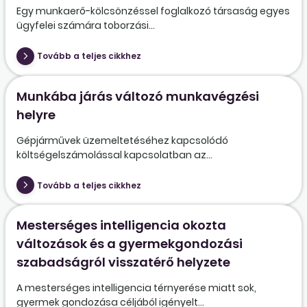
Egy munkaerő-kölcsönzéssel foglalkozó társaság egyes
ügyfelei számára toborzási...
Tovább a teljes cikkhez
Munkába járás változó munkavégzési
helyre
Gépjárművek üzemeltetéséhez kapcsolódó
költségelszámolással kapcsolatban az...
Tovább a teljes cikkhez
Mesterséges intelligencia okozta
változások és a gyermekgondozási
szabadságról visszatérő helyzete
A mesterséges intelligencia térnyerése miatt sok,
gyermek gondozása céljából igényelt...