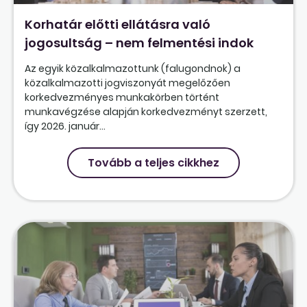
Korhatár előtti ellátásra való
jogosultság – nem felmentési indok
Az egyik közalkalmazottunk (falugondnok) a
közalkalmazotti jogviszonyát megelőzően
korkedvezményes munkakörben történt
munkavégzése alapján korkedvezményt szerzett,
így 2026. január...
Tovább a teljes cikkhez