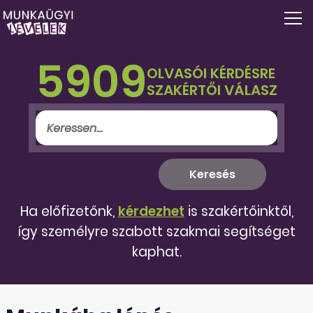
5909
OLVASÓI KÉRDÉSRE
SZAKÉRTŐI VÁLASZ
Ha előfizetőnk,
kérdezhet
is szakértőinktől,
így személyre szabott szakmai segítséget
kaphat.