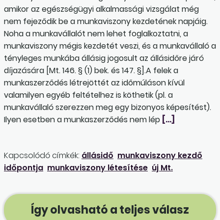
amikor az egészségügyi alkalmassági vizsgálat még
nem fejeződik be a munkaviszony kezdetének napjáig.
Noha a munkavállalót nem lehet foglalkoztatni, a
munkaviszony mégis kezdetét veszi, és a munkavállaló a
tényleges munkába állásig jogosult az állásidőre járó
díjazására [Mt. 146. § (1) bek. és 147. §].A felek a
munkaszerződés létrejöttét az időmúláson kívül
valamilyen egyéb feltételhez is köthetik (pl. a
munkavállaló szerezzen meg egy bizonyos képesítést).
Ilyen esetben a munkaszerződés nem lép
[…]
Kapcsolódó címkék:
állásidő
munkaviszony kezdő
időpontja
munkaviszony létesítése
új Mt.
Így olvasható a teljes válasz