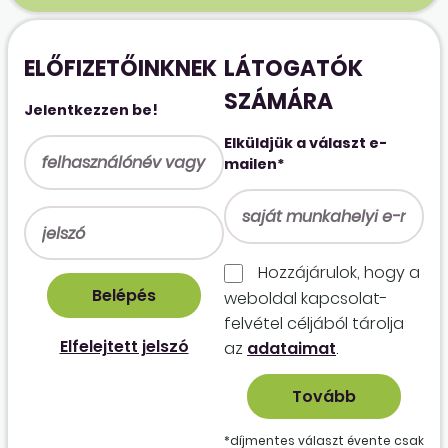
ELŐFIZETŐINKNEK
LÁTOGATÓK
SZÁMÁRA
Jelentkezzen be!
Elküldjük a választ e-
mailen*
Hozzájárulok, hogy a
weboldal kapcso­lat­
felvétel céljából tárolja
Elfelejtett jelszó
az
adataimat
.
*díjmentes választ évente csak