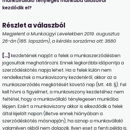
munkavállaló tényleges munkába állásával
kezdődik el?
Részlet a válaszból
Megjelent a Munkaügyi Levelekben 2019. augusztus
26-án (185. lapszám), a kérdés sorszáma ott: 3680
[…]
kezdetének napját a felek a munkaszerződésben
jogosultak meghatározni. Ennek legkorábbi időpontja a
szerződéskötés napja lehet. Ha a felek külön nem
rendelkeztek a munkaviszony kezdetéről, akkor az a
munkaszerződés megkötését követő nap (Mt. 48. §). Fel
kell hívni a figyelmet, a munkaviszony kezdetéhez nem
feltétel, hogy a munkavállaló ténylegesen munkába
lépjen. Ezért a munkaviszony akkor is elkezdődik a felek
által kijelölt napon (illetve ennek hiányában a
szerződéskötés másnapján), ha aznap a munkavállaló
valamilyen okból nem dolgozik. Ilyen eset a fenti példa is,