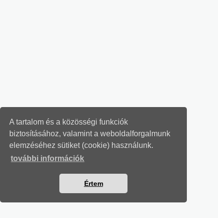
A tartalom és a közösségi funkciók
biztosításához, valamint a weboldalforgalmunk
elemzéséhez sütiket (cookie) használunk.
további információk
Értem