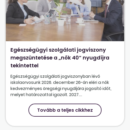
Egészségügyi szolgálati jogviszony
megszüntetése a „nők 40” nyugdíjra
tekintettel
Egészségügyi szolgálati jogviszonyban lévő
iskolaorvosunk 2026. december 26-án eléri a nők
kedvezményes öregségi nyugdíjára jogosító időt,
melyet határozattal igazolt. 2027....
Tovább a teljes cikkhez