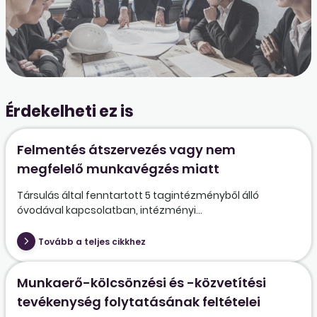
Érdekelheti ez is
Felmentés átszervezés vagy nem
megfelelő munkavégzés miatt
Társulás által fenntartott 5 tagintézményből álló
óvodával kapcsolatban, intézményi...
Tovább a teljes cikkhez
Munkaerő-kölcsönzési és -közvetítési
tevékenység folytatásának feltételei