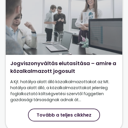
Jogviszonyváltás elutasítása – amire a
közalkalmazott jogosult
A Kjt. hatálya alatt álló közalkalmazottakat az Mt.
hatálya alatt álló, a közalkalmazottakat jelenleg
foglalkoztató költségvetési szervtől független
gazdasági társaságnak adnak át...
Tovább a teljes cikkhez