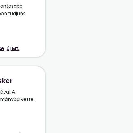
 fontosabb
ben tudjunk
egvalósítására.
meg velük 2012
se
új Mt.
skor
óval. A
lományba vette.
adjuk ki neki a
ges munkába
gyar
őképtelenség