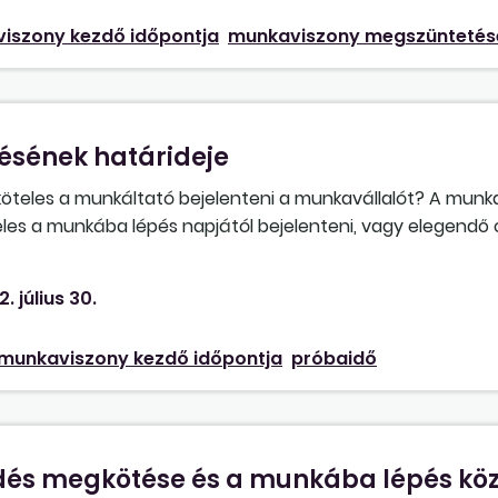
iszony kezdő időpontja
munkaviszony megszüntetés
ésének határideje
köteles a munkáltató bejelenteni a munkavállalót? A mun
teles a munkába lépés napjától bejelenteni, vagy elegendő
2. július 30.
munkaviszony kezdő időpontja
próbaidő
dés megkötése és a munkába lépés köz