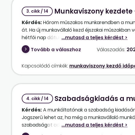
Munkaviszony kezdete 
3. cikk / 14
Kérdés:
Három műszakos munkarendben a munkál
át. Ha új munkavállaló kezd éjszakai műszakban 
hétfői nap dátuma, mivel a hétfőhöz tartozik a
munkaviszony kezdete naptári napra határoza
Tovább a válaszhoz
Válaszadás:
202
Kapcsolódó címkék:
munkaviszony kezdő időp
Szabadságkiadás a mu
4. cikk / 14
Kérdés:
A munkáltatónak a szabadság kiadásának
Jogszerű lehet az, ha még a munkavállaló munká
szabadságot ad ki? Tehát egy július 1. napján 
jogviszonyt megelőző 15 nappal jelzi a belépő kol