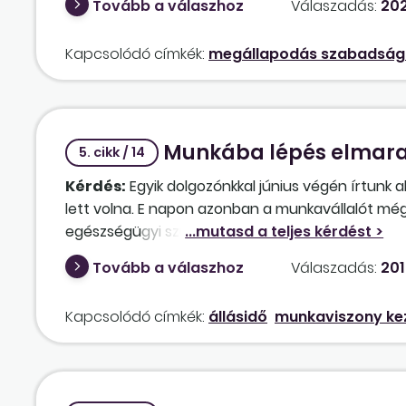
Tovább a válaszhoz
Válaszadás:
202
Kapcsolódó címkék:
megállapodás szabadság
Munkába lépés elmara
5. cikk / 14
Kérdés:
Egyik dolgozónkkal június végén írtunk
lett volna. E napon azonban a munkavállalót még
egészségügyi szűrővizsgálaton, amelynek így m
alkalmasságát igazoló okiratot végül csak augus
Tovább a válaszhoz
Válaszadás:
201
jövőt illetően előírhatjuk-e, hogy a munkaviszon
Kapcsolódó címkék:
állásidő
munkaviszony ke