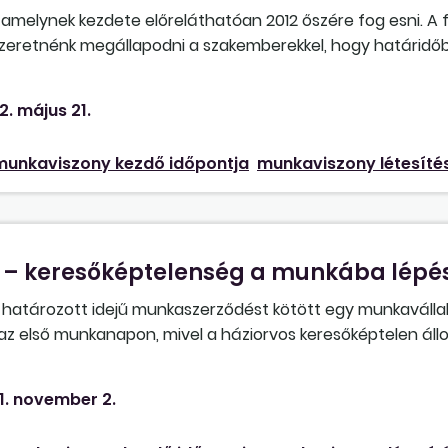
amelynek kezdete előreláthatóan 2012 őszére fog esni. A
szeretnénk megállapodni a szakemberekkel, hogy határidő
 esetre is, ha valami miatt mégsem kerülne sor a projekt m
ben megszüntetni a munkaviszonyokat, ha úgy állapodunk 
2. május 21.
012. szeptember 1-je lesz?
munkaviszony kezdő időpontja
munkaviszony létesíté
 – keresőképtelenség a munkába lépé
 határozott idejű munkaszerződést kötött egy munkavállal
z első munkanapon, mivel a háziorvos keresőképtelen ál
tt pár nappal ért véget, s ekkor a munkavállaló kérte, hogy 
tunk-e el, ha közöltük vele, hogy munkaviszonya a tényle
1. november 2.
leti meg a szabadság, továbbá táppénzre sem jogosult a Ma
2) bek.]? Létrejön-e a munkaviszony, ha munkavállaló keres