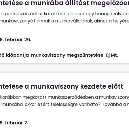
tetése a munkába állítást megelőzőe
an munkaszerződést kötöttünk, de csak egy hónap múlva 
a munkaviszonyát annak a munkavállalónak, akinek a helyére
bban a munkakörben nincs szükségünk, nem szeretnénk őt a
jogellenes megszüntetésbe "beleszaladni", hogyan szüntet
8. február 26.
 munkaszerződésében kikötött próbaidőre?
ő időpontja
munkaviszony megszüntetése
új Mt.
etése a munkaviszony kezdete előtt
a korábban megkötött munkaszerződésben a munkaviszon
ll munkába, akkor ezért felelősségre vonható? Továbbá a
egyoldalúan felmondhatja-e valamelyik fél?
5. február 2.