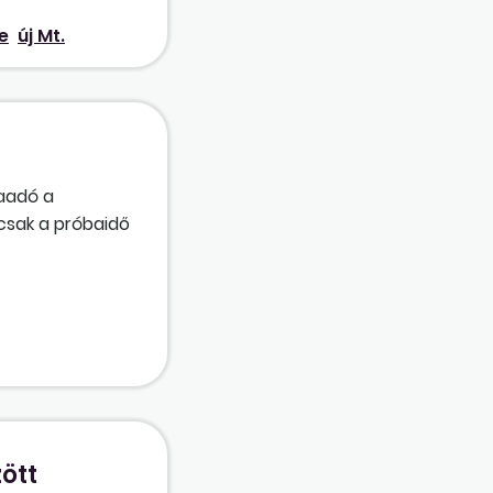
e
új Mt.
kaadó a
 csak a próbaidő
ött