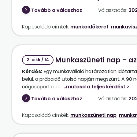
foglalkoztatás miatt a munkavállaló munkába áll
Tovább a válaszhoz
Válaszadás:
202
Kapcsolódó címkék:
munkaidőkeret
munkavisz
Munkaszüneti nap – a
2. cikk / 14
Kérdés:
Egy munkavállaló határozatlan időtar
belül, a próbaidő utolsó napján megszűnt. A 90 
cégcsoport másik társasága a következő napi ke
kezdési napja így munkaszüneti napra esik (vas
Tovább a válaszhoz
Válaszadás:
202
megjelölni, kezdődhet-e a munkaviszony munkasz
munkaszüneti napot követő első munkanap lehet 
Kapcsolódó címkék:
munkaszüneti nap
munkav
szerződéssel.