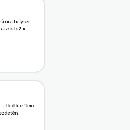
órára helyezi
 kezdete? A
nap, mert a
l kell közölnie.
kezdetén
gy júniusban, a