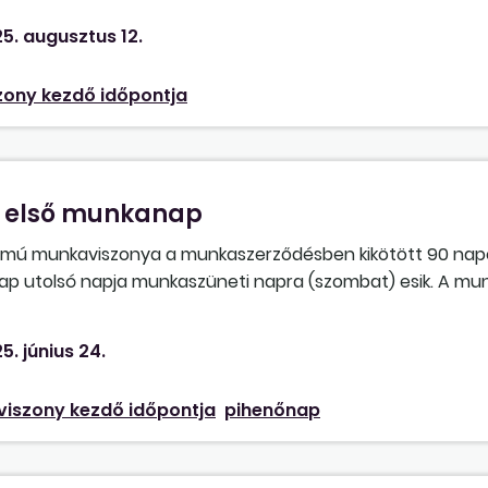
ása és a munkaidőkeret utolsó napja azonos napra esik?
5. augusztus 12.
ony kezdő időpontja
z első munkanap
tamú munkaviszonya a munkaszerződésben kikötött 90 nap
nap utolsó napja munkaszüneti napra (szombat) esik. A mun
zdéssel új munkaszerződést kíván kötni. A szándékolt mu
árnap). Lehetséges-e az új munkaszerződés kezdési napján
5. június 24.
üneti nappal, vagy az új munkaviszony létesítésének a na
csak? A munkáltató gazdasági társaság, nem rendelkezik 
iszony kezdő időpontja
pihenőnap