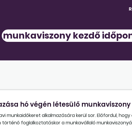
R
a
munkaviszony kezdő időpon
zása hó végén létesülő munkaviszony
avi munkaidőkeret alkalmazására kerül sor. Előfordul, hog
n történő foglalkoztatáskor a munkavállaló munkaviszony
őállhat-e az a helyzet, hogy a havi munkaidőkeretben törté