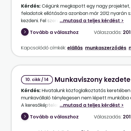
Kérdés:
Cégünk megkapott egy nagy projektet, 
feladatok ellátására azonban már 2012 nyarán 
kezdeni. Fel szeretnénk készülni azonban arra az
Ilyen esetben hogyan tudjuk majd legegyszerűb
Tovább a válaszhoz
Válaszadás:
201
nyarán, hogy a munkaviszony kezdetének napja 2
Kapcsolódó címkék:
elállás
munkaszerződés
Munkaviszony kezdete
10. cikk / 14
Kérdés:
Hivatalunk közfoglalkoztatás keretében
munkavállaló ténylegesen nem lépett munkába a
A keresőképtelensége a határozott idő lejárta elő
határozott időre járó szabadságát. Helyesen jár
Tovább a válaszhoz
Válaszadás:
201
lépés hiánya miatt nem jött létre, s így nem il
Államkincstár határozata alapján [Tbj-tv. 7. § (