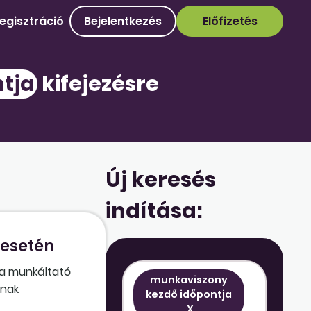
egisztráció
Bejelentkezés
Előfizetés
tja
kifejezésre
Új keresés
indítása:
 esetén
y a munkáltató
munkaviszony
ának
kezdő időpontja
nő
X