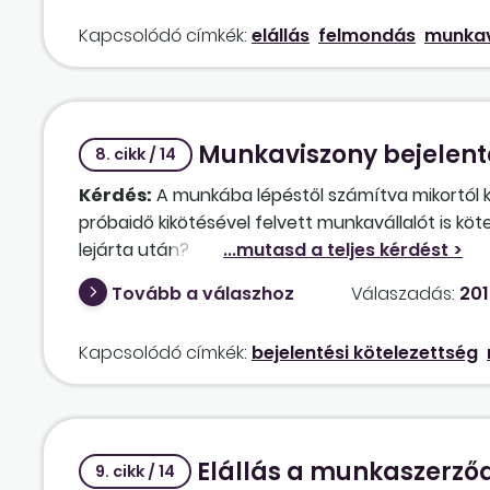
Kapcsolódó címkék:
elállás
felmondás
munkav
Munkaviszony bejelent
8. cikk / 14
Kérdés:
A munkába lépéstől számítva mikortól 
próbaidő kikötésével felvett munkavállalót is kö
lejárta után?
Tovább a válaszhoz
Válaszadás:
201
Kapcsolódó címkék:
bejelentési kötelezettség
Elállás a munkaszerző
9. cikk / 14