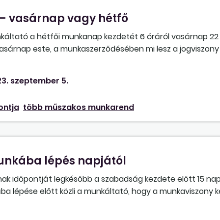
– vasárnap vagy hétfő
tató a hétfői munkanap kezdetét 6 óráról vasárnap 22 
vasárnap este, a munkaszerződésében mi lesz a jogviszony
 vasárnapi két óra munkavégzés, vagy mindenképp a vasár
ndó meg?
3. szeptember 5.
ontja
több műszakos munkarend
nkába lépés napjától
 időpontját legkésőbb a szabadság kezdete előtt 15 nappa
ba lépése előtt közli a munkáltató, hogy a munkaviszony 
kezdődő munkaviszony esetén megteheti-e a munkáltató, ho
légának, hogy július 1-jétől szabadságra szeretné küldeni?