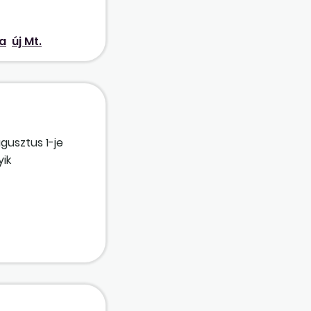
a
új Mt.
gusztus 1-je
yik
yi
z időszakra? A
k el?