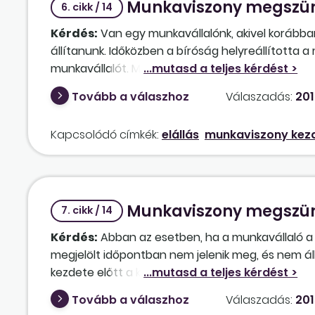
Munkaviszony megszün
6. cikk / 14
Kérdés:
Van egy munkavállalónk, akivel korább
állítanunk. Időközben a bíróság helyreállította 
munkavállalót. Mivel két munkavállalóra ugyana
Tekintettel arra, hogy nem kívánunk ismét egy 
Tovább a válaszhoz
Válaszadás:
201
jogszerűen a munkaviszonyát? Hivatkozhatunk a
Kapcsolódó címkék:
elállás
munkaviszony kezd
Munkaviszony megszünt
7. cikk / 14
Kérdés:
Abban az esetben, ha a munkavállaló 
megjelölt időpontban nem jelenik meg, és nem á
kezdete előtt a korábban megkötött szerződést 
Tovább a válaszhoz
Válaszadás:
201