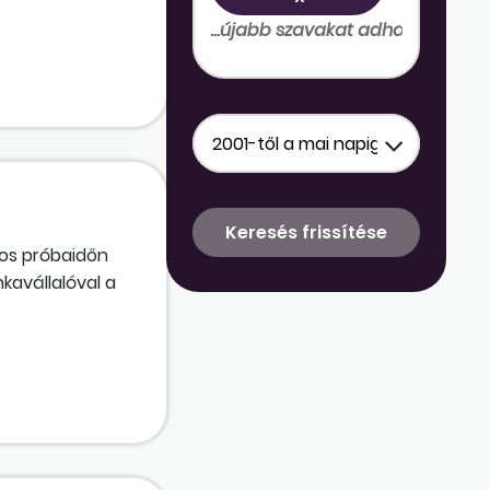
os próbaidőn
kavállalóval a
nkaviszony
ak ezt a napot
pja a
kollektív