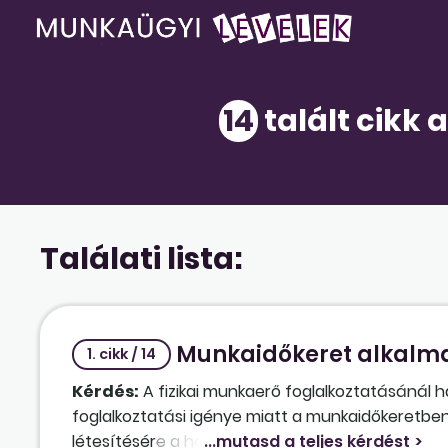
14
talált cikk 
Találati lista:
Munkaidőkeret alkalma
1. cikk / 14
Kérdés:
A fizikai munkaerő foglalkoztatásánál h
foglalkoztatási igénye miatt a munkaidőkeretbe
létesítésére a hónap utolsó napján kerül sor. El