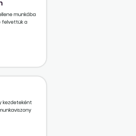
n
kellene munkába
 felvettük a
lkalmazni.
hetjük meg
y kezdeteként
 munkaviszony