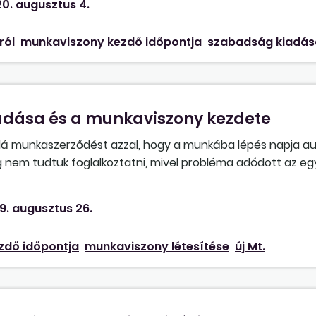
0. augusztus 4.
ról
munkaviszony kezdő időpontja
szabadság kiadás
dása és a munkaviszony kezdete
 alá munkaszerződést azzal, hogy a munkába lépés napja au
 nem tudtuk foglalkoztatni, mivel probléma adódott az eg
ég nem volt végleges eredménye. Az előzetes egészségüg
ztus 8-án kaptuk kézhez. Kell-e munkabért fizetnünk erre a
9. augusztus 26.
y csak a munkavállaló tényleges munkába állásával kezdődi
zdő időpontja
munkaviszony létesítése
új Mt.