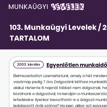
103. Munkaügyi Levelek / 201
TARTALOM
Egyenlőtlen munkaidő
2003. kérdés
Élelmiszerboltot üzemeltetünk, amely a hét minden 
vasárnap pedig 7 óra. Dolgozóink kéthavi munkaidő
alakul. Hetente 6 napnál többet nem dolgoznak, ha
közölnünk a dolgozóval, mi kerüljön a munkaszerződ
lefedésére. Ilyenkor beosztható-e a dolgozó munk
ledolgozott órák száma? Ha igen, akkor azt egyszer