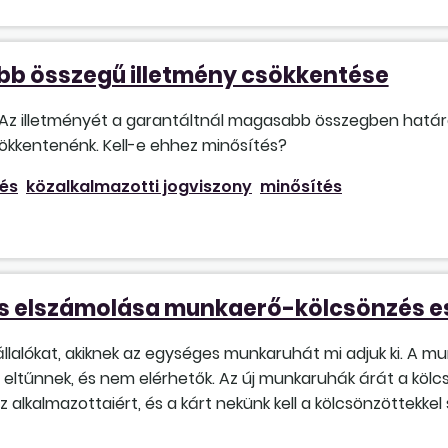
b összegű illetmény csökkentése
. Az illetményét a garantáltnál magasabb összegben hatá
sökkentenénk. Kell-e ehhez minősítés?
tés
közalkalmazotti jogviszony
minősítés
és elszámolása munkaerő-kölcsönzés e
lalókat, akiknek az egységes munkaruhát mi adjuk ki. A mu
eltűnnek, és nem elérhetők. Az új munkaruhák árát a kölc
 az alkalmazottaiért, és a kárt nekünk kell a kölcsönzötte