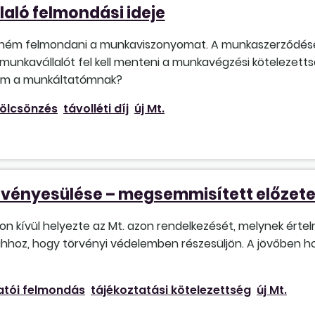
aló felmondási ideje
tném felmondani a munkaviszonyomat. A munkaszerződése
unkavállalót fel kell menteni a munkavégzési kötelezettség 
ngem a munkáltatómnak?
ölcsönzés
távolléti díj
új Mt.
rvényesülése – megsemmisített előzete
n kívül helyezte az Mt. azon rendelkezését, melynek érte
l ahhoz, hogy törvényi védelemben részesüljön. A jövőben
atói felmondás
tájékoztatási kötelezettség
új Mt.