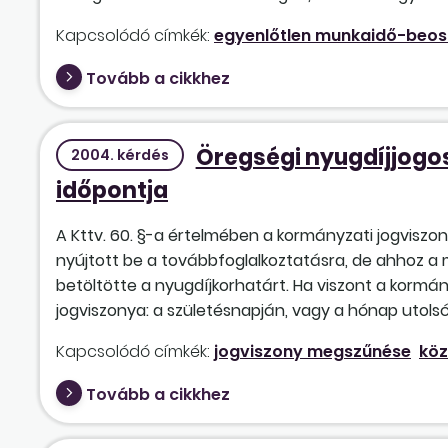
Kapcsolódó címkék:
egyenlőtlen munkaidő-beos
Tovább a cikkhez
Öregségi nyugdíjjogo
2004. kérdés
időpontja
A Kttv. 60. §-a értelmében a kormányzati jogviszon
nyújtott be a továbbfoglalkoztatásra, de ahhoz a
betöltötte a nyugdíjkorhatárt. Ha viszont a kormá
jogviszonya: a születésnapján, vagy a hónap utols
Kapcsolódó címkék:
jogviszony megszűnése
köz
Tovább a cikkhez