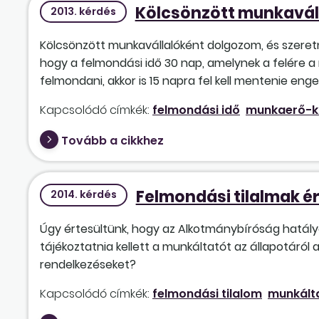
Kölcsönzött munkaváll
2013. kérdés
Kölcsönzött munkavállalóként dolgozom, és szere
hogy a felmondási idő 30 nap, amelynek a felére a m
felmondani, akkor is 15 napra fel kell mentenie e
Kapcsolódó címkék:
felmondási idő
munkaerő-k
Tovább a cikkhez
Felmondási tilalmak é
2014. kérdés
Úgy értesültünk, hogy az Alkotmánybíróság hatályo
tájékoztatnia kellett a munkáltatót az állapotáró
rendelkezéseket?
Kapcsolódó címkék:
felmondási tilalom
munkált