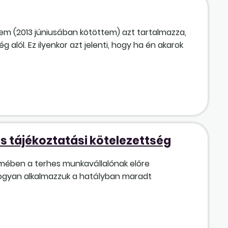
m (2013 júniusában kötöttem) azt tartalmazza,
alól. Ez ilyenkor azt jelenti, hogy ha én akarok
s tájékoztatási kötelezettség
lmében a terhes munkavállalónak előre
 hogyan alkalmazzuk a hatályban maradt