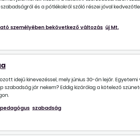
a szabadságról és a pótlékokról szóló részei jóval kedvezőt
ató személyében bekövetkező változás
új Mt.
ga
tt idejű kinevezéssel, mely június 30-án lejár. Egyetemi 
szabadság jár nekem? Eddig kizárólag a kötelező szünetek 
gon.
pedagógus
szabadság