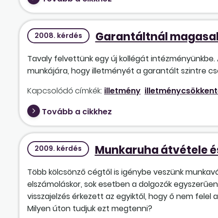
Garantáltnál magasab
2008. kérdés
Tavaly felvettünk egy új kollégát intézményünkbe
munkájára, hogy illetményét a garantált szintre c
Kapcsolódó címkék:
illetmény
illetménycsökken
Tovább a cikkhez
Munkaruha átvétele 
2009. kérdés
Több kölcsönző cégtől is igénybe veszünk munkavál
elszámoláskor, sok esetben a dolgozók egyszerűen 
visszajelzés érkezett az egyiktől, hogy ő nem felel
Milyen úton tudjuk ezt megtenni?