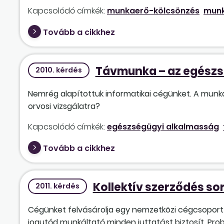
Kapcsolódó címkék:
munkaerő-kölcsönzés
mun
Tovább a cikkhez
Távmunka – az egészs
2010. kérdés
Nemrég alapítottuk informatikai cégünket. A munkav
orvosi vizsgálatra?
Kapcsolódó címkék:
egészségügyi alkalmasság
Tovább a cikkhez
Kollektív szerződés so
2011. kérdés
Cégünket felvásárolja egy nemzetközi cégcsoport ha
jogutód munkáltató minden juttatást biztosít. Pro