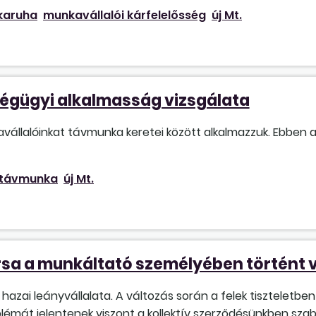
karuha
munkavállalói kárfelelősség
új Mt.
égügyi alkalmasság vizsgálata
állalóinkat távmunka keretei között alkalmazzuk. Ebben az
távmunka
új Mt.
rsa a munkáltató személyében történt 
zai leányvállalata. A változás során a felek tiszteletben 
blémát jelentenek viszont a kollektív szerződésünkben sza