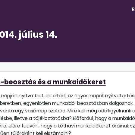
R
4. július 14.
-beosztás és a munkaidőkeret
napján nyitva tart, de eltérő az egyes napok nyitvatartási 
keretben, egyenlőtlen munka­idő-beosztásban dolgoznak. A
vonta egy vasárnap szabad. Mire kell még odafigyelnünk a 
ésbe, illetve a tájékoztatásba? Előfordul, hogy a munkaidő
ára, előre tudván, hogy a kéthavi munkaidőkeret óráinak 
űen túlóraként kell elszámolni?