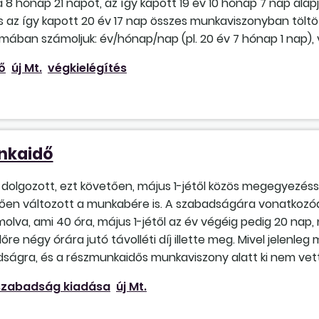
a 8 hónap 21 napot, az így kapott 19 év 10 hónap 7 nap ala
s az így kapott 20 év 17 nap összes munkaviszonyban töltö
mában számoljuk: év/hónap/nap (pl. 20 év 7 hónap 1 nap), v
ő
új Mt.
végkielégítés
nkaidő
n dolgozott, ezt követően, május 1-jétől közös megegyezé
lően változott a munkabére is. A szabadságára vonatkozóa
olva, ami 40 óra, május 1-jétől az év végéig pedig 20 nap, n
őre négy órára jutó távolléti díj illette meg. Mivel jelenl
ágra, és a részmunka­idős munkaviszony alatt ki nem vett
szabadság kiadása
új Mt.