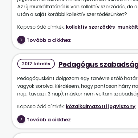
Az új munkáltatónál is van kollektív szerződés, de 
után a saját korábbi kollektív szerződésünket?
Kapcsolódó címkék:
kollektív szerződés
munkált
Tovább a cikkhez
Pedagógus szabadsá
2012. kérdés
Pedagógusként dolgozom egy tanévre szóló határozo
vagyok sorolva. Kérdésem, hogy pontosan hány nap 
nap, tavaszi: 3 nap), máskor nem voltam szabadsá
Kapcsolódó címkék:
közalkalmazotti jogviszony
Tovább a cikkhez