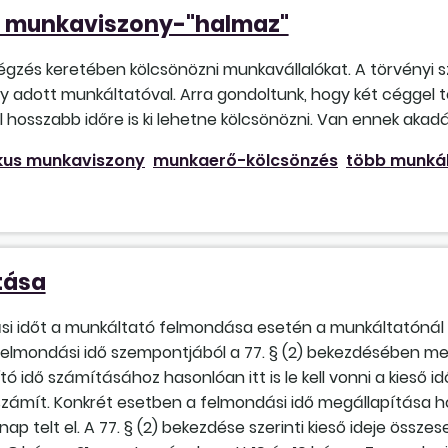
s munkaviszony-"halmaz"
és keretében kölcsönözni munkavállalókat. A törvényi sza
egy adott munkáltatóval. Arra gondoltunk, hogy két cégge
l hosszabb időre is ki lehetne kölcsönözni. Van ennek akad
ikus munkaviszony
munkaerő-kölcsönzés
több munkál
tása
ási időt a munkáltató felmondása esetén a munkáltatónál m
 felmondási idő szempontjából a 77. § (2) bekezdésében m
tó idő számításához hasonlóan itt is le kell vonni a kieső i
számít. Konkrét esetben a felmondási idő megállapítása ho
p telt el. A 77. § (2) bekezdése szerinti kieső ideje összes