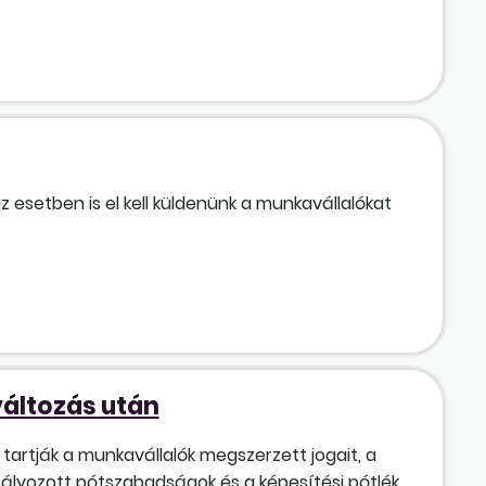
 esetben is el kell küldenünk a munkavállalókat
változás után
tartják a munkavállalók megszerzett jogait, a
bályozott pótszabadságok és a képesítési pótlék.