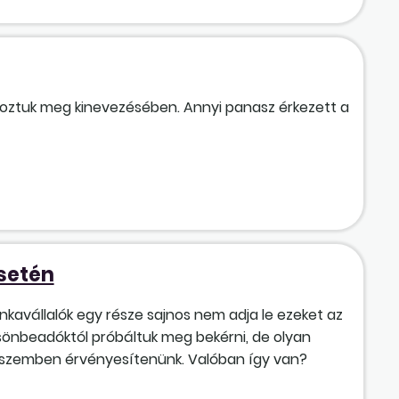
roztuk meg kinevezésében. Annyi panasz érkezett a
setén
nkavállalók egy része sajnos nem adja le ezeket az
sönbeadóktól próbáltuk meg bekérni, de olyan
kkel szemben érvényesítenünk. Valóban így van?