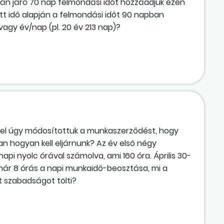
pján járó 70 nap felmondási időt hozzáadjuk ezen
tt idő alapján a felmondási időt 90 napban
agy év/nap (pl. 20 év 213 nap)?
ssel úgy módosítottuk a munkaszerződést, hogy
n hogyan kell eljárnunk? Az év első négy
api nyolc órával számolva, ami 160 óra. Április 30-
eg már 8 órás a napi munkaidő-beosztása, mi a
 szabadságot tölti?