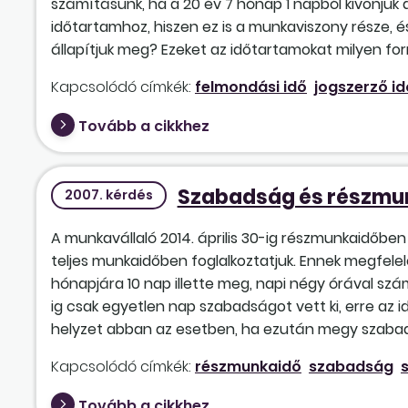
számításunk, ha a 20 év 7 hónap 1 napból kivonjuk 
időtartamhoz, hiszen ez is a munkaviszony része, é
állapítjuk meg? Ezeket az időtartamokat milyen for
Kapcsolódó címkék:
felmondási idő
jogszerző id
Tovább a cikkhez
Szabadság és részmu
2007. kérdés
A munkavállaló 2014. április 30-ig részmunkaidőbe
teljes munkaidőben foglalkoztatjuk. Ennek megfele
hónapjára 10 nap illette meg, napi négy órával szám
ig csak egyetlen nap szabadságot vett ki, erre az id
helyzet abban az esetben, ha ezután megy szabads
Kapcsolódó címkék:
részmunkaidő
szabadság
Tovább a cikkhez