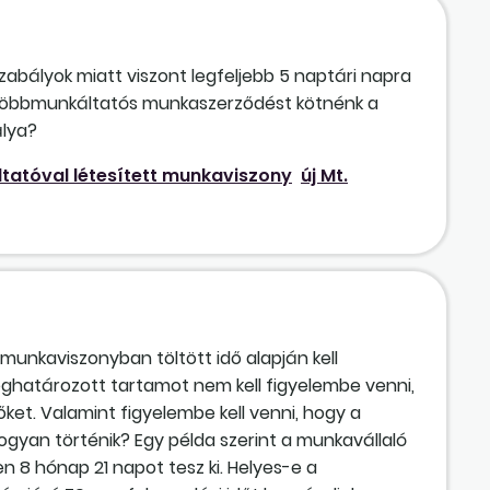
bályok miatt viszont legfeljebb 5 naptári napra
l többmunkáltatós munkaszerződést kötnénk a
álya?
tatóval létesített munkaviszony
új Mt.
unkaviszonyban töltött idő alapján kell
eghatározott tartamot nem kell figyelembe venni,
dőket. Valamint figyelembe kell venni, hogy a
gyan történik? Egy példa szerint a munkavállaló
en 8 hónap 21 napot tesz ki. Helyes-e a