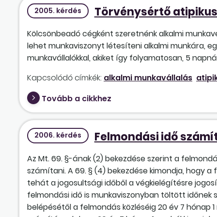
Törvénysértő atipiku
2005. kérdés
Kölcsönbeadó cégként szeretnénk alkalmi munkavégz
lehet munkaviszonyt létesíteni alkalmi munkára, 
munkavállalókkal, akiket így folyamatosan, 5 napná
Kapcsolódó címkék:
alkalmi munkavállalás
atip
Tovább a cikkhez
Felmondási idő számí
2006. kérdés
Az Mt. 69. §-ának (2) bekezdése szerint a felmond
számítani. A 69. § (4) bekezdése kimondja, hogy a
tehát a jogosultsági időből a végkielégítésre jogosí
felmondási idő is munkaviszonyban töltött időnek 
belépésétől a felmondás közléséig 20 év 7 hónap 1 na