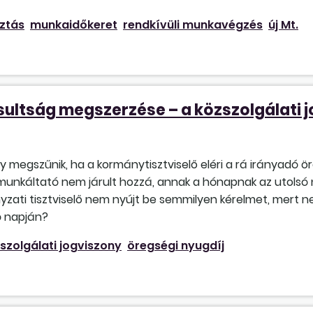
ztás
munkaidőkeret
rendkívüli munkavégzés
új Mt.
sultság megszerzése – a közszolgálati
y megszűnik, ha a kormánytisztviselő eléri a rá irányadó 
 munkáltató nem járult hozzá, annak a hónapnak az utolsó
nyzati tisztviselő nem nyújt be semmilyen kérelmet, mert 
ó napján?
szolgálati jogviszony
öregségi nyugdíj