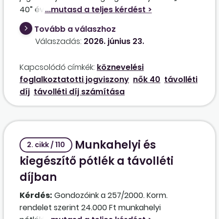
40” éve jogosultsági idővel nyugdíjba vonul. A
felmentési idő kezdete 2026. január 1.
Tovább a válaszhoz
Munkavégzés alól felmentve 2026. május 1-től.
Válaszadás:
2026. június 23.
2026. március 13-tól 2026. április 30-ig
szabadságát tölti. Vezetői megbízását 2026.
Kapcsolódó címkék:
köznevelési
május 1-től visszavonták. A vezetői pótlékát
foglalkoztatotti jogviszony
nők 40
távolléti
tartalmazza-e, illetve meddig kell, hogy
díj
távolléti díj számítása
tartalmazza a távolléti díj?
Munkahelyi és
2. cikk / 110
kiegészítő pótlék a távolléti
díjban
Kérdés:
Gondozóink a 257/2000. Korm.
rendelet szerint 24.000 Ft munkahelyi