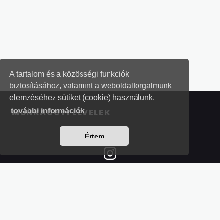
A tartalom és a közösségi funkciók
biztosításához, valamint a weboldalforgalmunk
elemzéséhez sütiket (cookie) használunk.
további információk
MUNKAÜGYI LEVELEK
Értem
Részletek a bankkártyás fizetésről
Kérdések és válaszok a bankkártyás fizetésről