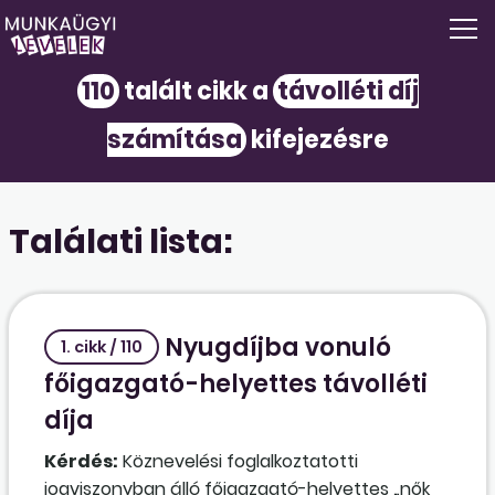
110
talált cikk a
távolléti díj
számítása
kifejezésre
Találati lista:
Nyugdíjba vonuló
1. cikk / 110
főigazgató-helyettes távolléti
díja
Kérdés:
Köznevelési foglalkoztatotti
jogviszonyban álló főigazgató-helyettes „nők