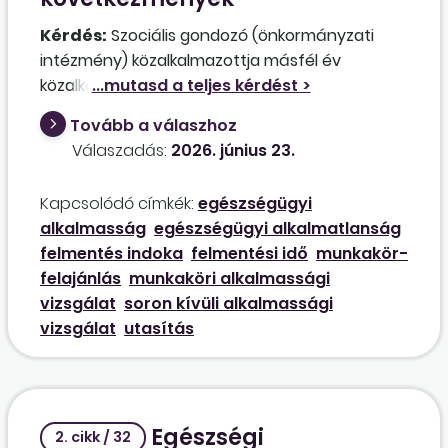
Kérdés:
Szociális gondozó (önkormányzati
intézmény) közalkalmazottja másfél év
közalkalmazotti jogviszony után nem a soron
következő alkalmassági vizsgálaton, hanem
Tovább a válaszhoz
informálisan jelezte a felettesének, hogy külső
Válaszadás:
2026. június 23.
szakorvos véleménye alapján nem emelhet 2
kg-nál többet, illetve nem sétálhat. Jogosult-e
Kapcsolódó címkék:
egészségügyi
ez alapján a munkáltató munkaalkalmassági
alkalmasság
egészségügyi alkalmatlanság
vizsgálatra küldeni? Mit tehet, ha nem
felmentés indoka
felmentési idő
munkakör-
együttműködő, és nem ismeri el az informális
felajánlás
munkaköri alkalmassági
közlést a közalkalmazott? A felmentésében
vizsgálat
soron kívüli alkalmassági
mire kell hivatkozni, ha mégis elmegy a
vizsgálat
utasítás
munkaalkalmassági vizsgálatra, de „nem
alkalmas” minősítést kap? Mennyi felmentési
idő jár a részére?
Egészségi
2. cikk / 32