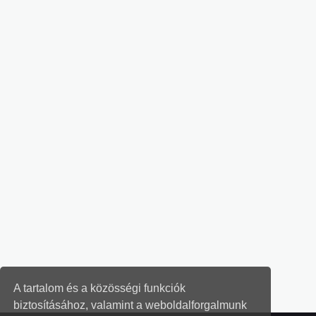
A tartalom és a közösségi funkciók
biztosításához, valamint a weboldalforgalmunk