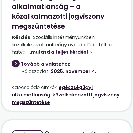
alkalmatlanság – a
közalkalmazotti jogviszony
megszüntetése
Kérdés:
Szociális intézményünkben
közalkalmazottunk négy éven belül betölti a
hatvanötödik életévét, azaz az öregségi
nyugdíjkorhatárt. Közel kilenc éve dolgozik
Tovább a válaszhoz
közalkalmazotti jogviszonyban az
Válaszadás:
2025. november 4.
intézményünknél. A munkaalkalmassági
vizsgálaton az üzemorvostól „alkalmatlan”
Kapcsolódó címkék:
egészségügyi
minősítést kapott. A munkáltató nem tud az
alkalmatlanság
közalkalmazotti jogviszony
egészségi állapotának megfelelő másik
megszüntetése
munkakört felajánlani a közalkalmazott részére.
Milyen módon kell megszüntetni a
közalkalmazotti jogviszonyát, és milyen
juttatások illetik meg a megszüntetésből