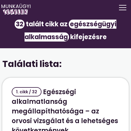
32
talált cikk az
egészségügyi
alkalmasság
kifejezésre
Találati lista:
Egészségi
1. cikk / 32
alkalmatlanság
megállapíthatósága – az
orvosi vizsgálat és a lehetséges
következmények