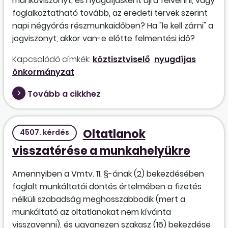
munkaviszonyt, és nyugdíjasként újra felvenni, vagy
foglalkoztatható tovább, az eredeti tervek szerint
napi négyórás részmunkaidőben? Ha "le kell zárni" a
jogviszonyt, akkor van-e előtte felmentési idő?
Kapcsolódó címkék:
köztisztviselő
nyugdíjas
önkormányzat
Tovább a cikkhez
Oltatlanok
4507. kérdés
visszatérése a munkahelyükre
Amennyiben a Vmtv. 11. §-ának (2) bekezdésében
foglalt munkáltatói döntés értelmében a fizetés
nélküli szabadság meghosszabbodik (mert a
munkáltató az oltatlanokat nem kívánta
visszavenni), és ugyanezen szakasz (16) bekezdése