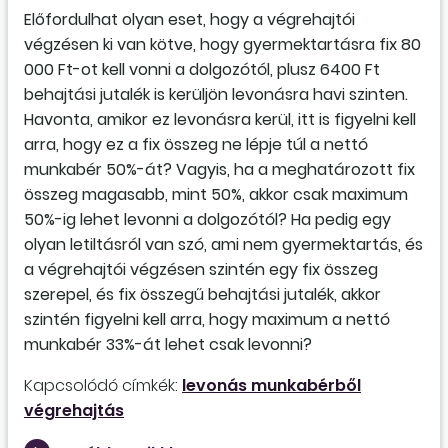
Előfordulhat olyan eset, hogy a végrehajtói
végzésen ki van kötve, hogy gyermektartásra fix 80
000 Ft-ot kell vonni a dolgozótól, plusz 6400 Ft
behajtási jutalék is kerüljön levonásra havi szinten.
Havonta, amikor ez levonásra kerül, itt is figyelni kell
arra, hogy ez a fix összeg ne lépje túl a nettó
munkabér 50%-át? Vagyis, ha a meghatározott fix
összeg magasabb, mint 50%, akkor csak maximum
50%-ig lehet levonni a dolgozótól? Ha pedig egy
olyan letiltásról van szó, ami nem gyermektartás, és
a végrehajtói végzésen szintén egy fix összeg
szerepel, és fix összegű behajtási jutalék, akkor
szintén figyelni kell arra, hogy maximum a nettó
munkabér 33%-át lehet csak levonni?
Kapcsolódó címkék:
levonás munkabérből
végrehajtás