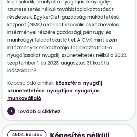
kapcsolódik, amelyek a nyugdíjasok nyugdíj-
szüneteltetés nélküli továbbfoglalkoztatását
részletezik. Egy kerületi gazdasági működtetésű
központ (GMK) a kerület szociális és köznevelési
intézményei részére gazdasági, pénzügyi és
munkaügyi feladatokat lát el. A GMK mint ezen
intézmények működtetője foglalkoztathat-e
nyugdíjasokat nyugdíj-szüneteltetés nélkül a 2022.
szeptember 1. és 2023. augusztus 31. közötti
időszakban?
Kapcsolódó címkék:
közszféra
nyugdíj
szüneteltetése
nyugdíjas
nyugdíjas
munkavállaló
Tovább a cikkhez
Képesítés nélküli
4504. kérdés