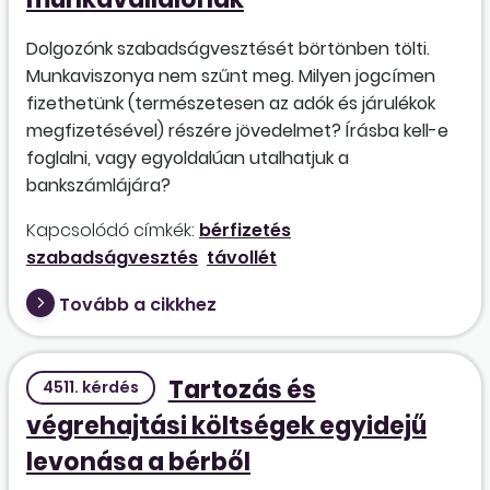
Dolgozónk szabadságvesztését börtönben tölti.
Munkaviszonya nem szűnt meg. Milyen jogcímen
fizethetünk (természetesen az adók és járulékok
megfizetésével) részére jövedelmet? Írásba kell-e
foglalni, vagy egyoldalúan utalhatjuk a
bankszámlájára?
Kapcsolódó címkék:
bérfizetés
szabadságvesztés
távollét
Tovább a cikkhez
Tartozás és
4511. kérdés
végrehajtási költségek egyidejű
levonása a bérből