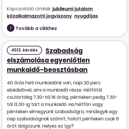
Kapcsolódó címkék:
jubileumi jutalom
közalkalmazotti jogviszony
nyugdíjas
Tovább a cikkhez
Szabadság
4513. kérdés
elszámolása egyenlőtlen
munkaidő-beosztásban
40 órás heti munkaidőnk van, napi 30 perc
ebédidővel, ami a munkaidő része. Hétfőtől
csütörtökig 7.30-tól 16 óráig, pénteken pedig 7.30-
tól 13.30-ig tart a munkaidő. Ha hétfőn vagy
pénteken elmegyünk szabadságra, mindegyik egy
nap szabadságnak számít, holott pénteken csak 6
órát dolgozunk. Helyes ez így?