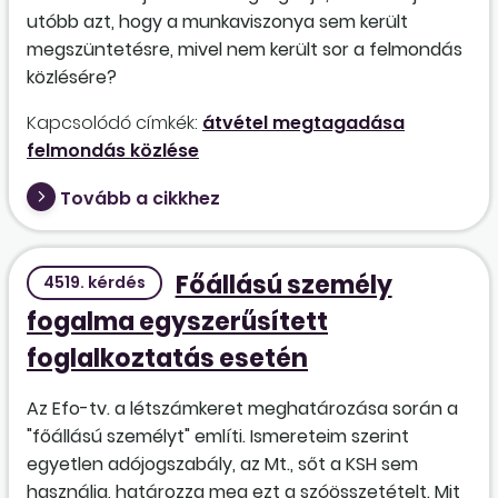
utóbb azt, hogy a munkaviszonya sem került
megszüntetésre, mivel nem került sor a felmondás
közlésére?
Kapcsolódó címkék:
átvétel megtagadása
felmondás közlése
Tovább a cikkhez
Főállású személy
4519. kérdés
fogalma egyszerűsített
foglalkoztatás esetén
Az Efo-tv. a létszámkeret meghatározása során a
"főállású személyt" említi. Ismereteim szerint
egyetlen adójogszabály, az Mt., sőt a KSH sem
használja, határozza meg ezt a szóösszetételt. Mit