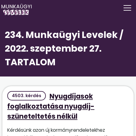
234. Munkaügyi Levelek /
2022. szeptember 27.
TARTALOM
Nyugdíjasok
4503. kérdés
foglalkoztatása nyugdíj-
szüneteltetés nélkül
Kérdésünk azon új kormányrendeletekhez