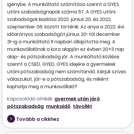
igénybe. A munkáltató számítása szerint a GYES
utáni szabadságnapok száma 57. A GYES utáni
szabadságok kiadása 2022. június 20. és 2022.
szeptember 06. között történik. Az anya a 2022. évi
időarányos szabadságát június 20-tól december
31-ig a munkáltató 11 napban állapította meg. A
munkavállalónak a kora alapján ez évben 20+3 nap
alap- és pótszabadság jár. A munkáltató közlése
szerint a CSED, GYED, GYES idejére a gyermekek
utáni pótszabadság nem számítandó. Kérjük szíves
válaszukat, jár-e a pótszabadság, és miként
kaphatja meg a munkavállaló?
Kapcsolódó címkék:
gyermek után járó
pótszabadság
munkaidő
távollét
Tovább a cikkhez