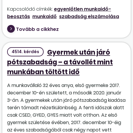
Kapcsolódó címkék:
egyenlőtlen munkaidő-
beosztás
munkaidő
szabadság elszámolása
Tovább a cikkhez
Gyermek után járó
4514. kérdés
pótszabadság – a távollét mint
munkában töltött idő
A munkavállaló 32 éves anya, első gyermeke 2017.
december 10-én született, a második 2020. január
3-án. A gyermekek után járó pótszabadság kiadása
terén támadt nézetkülönbség. A fenti időszak alatt
csak CSED, GYED, GYES miatt volt otthon. Az első
gyermek születése évében, 2017. december 10-éig
az éves szabadságából csak négy napot vett