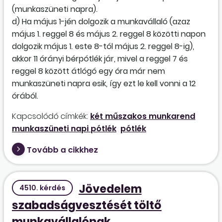
(munkaszüneti napra).
d) Ha május 1-jén dolgozik a munkavállaló (azaz
május 1. reggel 8 és május 2. reggel 8 közötti napon
dolgozik május 1. este 8-tól május 2. reggel 8-ig),
akkor 11 órányi bérpótlék jár, mivel a reggel 7 és
reggel 8 között átlógó egy óra már nem
munkaszüneti napra esik, így ezt le kell vonni a 12
órából.
Kapcsolódó címkék:
két műszakos munkarend
munkaszüneti napi pótlék
pótlék
Tovább a cikkhez
Jövedelem
4510. kérdés
szabadságvesztését töltő
munkavállalónak