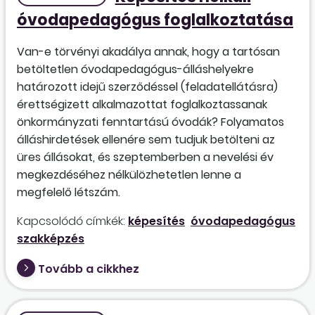
óvodapedagógus foglalkoztatása
Van-e törvényi akadálya annak, hogy a tartósan
betöltetlen óvodapedagógus-álláshelyekre
határozott idejű szerződéssel (feladatellátásra)
érettségizett alkalmazottat foglalkoztassanak
önkormányzati fenntartású óvodák? Folyamatos
álláshirdetések ellenére sem tudjuk betölteni az
üres állásokat, és szeptemberben a nevelési év
megkezdéséhez nélkülözhetetlen lenne a
megfelelő létszám.
Kapcsolódó címkék:
képesítés
óvodapedagógus
szakképzés
Tovább a cikkhez