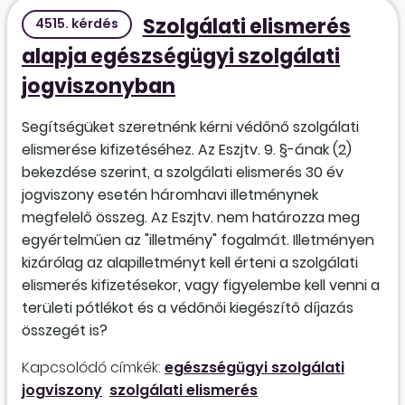
Szolgálati elismerés
4515. kérdés
alapja egészségügyi szolgálati
jogviszonyban
Segítségüket szeretnénk kérni védőnő szolgálati
elismerése kifizetéséhez. Az Eszjtv. 9. §-ának (2)
bekezdése szerint, a szolgálati elismerés 30 év
jogviszony esetén háromhavi illetménynek
megfelelő összeg. Az Eszjtv. nem határozza meg
egyértelműen az "illetmény" fogalmát. Illetményen
kizárólag az alapilletményt kell érteni a szolgálati
elismerés kifizetésekor, vagy figyelembe kell venni a
területi pótlékot és a védőnői kiegészítő díjazás
összegét is?
Kapcsolódó címkék:
egészségügyi szolgálati
jogviszony
szolgálati elismerés