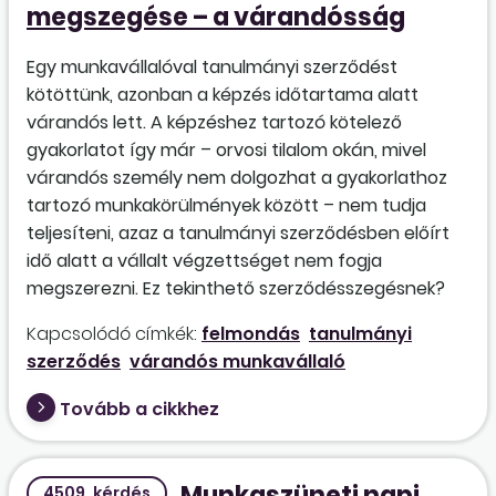
megszegése – a várandósság
Egy munkavállalóval tanulmányi szerződést
kötöttünk, azonban a képzés időtartama alatt
várandós lett. A képzéshez tartozó kötelező
gyakorlatot így már – orvosi tilalom okán, mivel
várandós személy nem dolgozhat a gyakorlathoz
tartozó munkakörülmények között – nem tudja
teljesíteni, azaz a tanulmányi szerződésben előírt
idő alatt a vállalt végzettséget nem fogja
megszerezni. Ez tekinthető szerződésszegésnek?
Kapcsolódó címkék:
felmondás
tanulmányi
szerződés
várandós munkavállaló
Tovább a cikkhez
Munkaszüneti napi
4509. kérdés