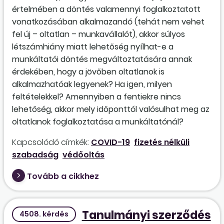
értelmében a döntés valamennyi foglalkoztatott
vonatkozásában alkalmazandó (tehát nem vehet
fel új – oltatlan – munkavállalót), akkor súlyos
létszámhiány miatt lehetőség nyílhat-e a
munkáltatói döntés megváltoztatására annak
érdekében, hogy a jövőben oltatlanok is
alkalmazhatóak legyenek? Ha igen, milyen
feltételekkel? Amennyiben a fentiekre nincs
lehetőség, akkor mely időponttól valósulhat meg az
oltatlanok foglalkoztatása a munkáltatónál?
Kapcsolódó címkék:
COVID-19
fizetés nélküli
szabadság
védőoltás
Tovább a cikkhez
Tanulmányi szerződés
4508. kérdés