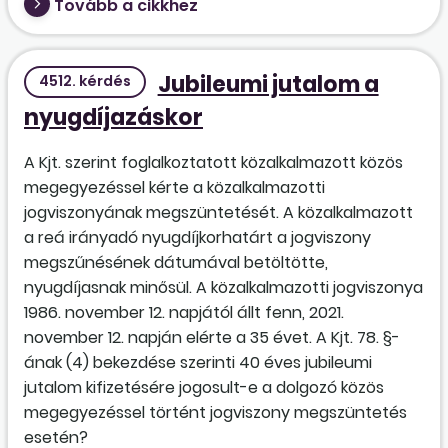
Tovább a cikkhez
Jubileumi jutalom a
4512. kérdés
nyugdíjazáskor
A Kjt. szerint foglalkoztatott közalkalmazott közös
megegyezéssel kérte a közalkalmazotti
jogviszonyának megszüntetését. A közalkalmazott
a reá irányadó nyugdíjkorhatárt a jogviszony
megszűnésének dátumával betöltötte,
nyugdíjasnak minősül. A közalkalmazotti jogviszonya
1986. november 12. napjától állt fenn, 2021.
november 12. napján elérte a 35 évet. A Kjt. 78. §-
ának (4) bekezdése szerinti 40 éves jubileumi
jutalom kifizetésére jogosult-e a dolgozó közös
megegyezéssel történt jogviszony megszüntetés
esetén?