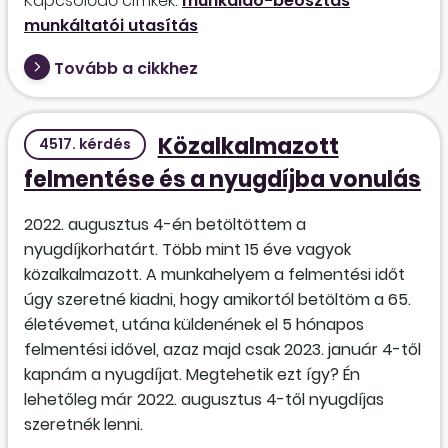
Kapcsolódó címkék:
munkaidő-beosztás
munkáltatói utasítás
Tovább a cikkhez
Közalkalmazott
4517. kérdés
felmentése és a nyugdíjba vonulás
2022. augusztus 4-én betöltöttem a
nyugdíjkorhatárt. Több mint 15 éve vagyok
közalkalmazott. A munkahelyem a felmentési időt
úgy szeretné kiadni, hogy amikortól betöltöm a 65.
életévemet, utána küldenének el 5 hónapos
felmentési idővel, azaz majd csak 2023. január 4-től
kapnám a nyugdíjat. Megtehetik ezt így? Én
lehetőleg már 2022. augusztus 4-től nyugdíjas
szeretnék lenni.