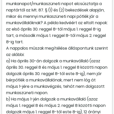
munkanapot/munkaszüneti napot elcsúsztatja a
naptártól az Mt. 87. § (1) és (2) bekezdések alapján,
mikor és mennyi munkaszüneti napi pótlék jár a
munkavállalóknak? A példa kedvéért az eltolt napok:
az első április 30. reggel 8-tól május 1. reggel 8-ig
tart, a második május 1. reggel 8-tól május 2. reggel
8-ig tart.
A nappalos műszak megítélése álláspontunk szerint
az alábbi:
a) Ha április 30-án dolgozik a munkavállaló (azaz
április 30. reggel 8 és május 1. reggel 8 közötti napon
dolgozik április 30. reggel 8-tól este 8-ig), nem jár
bérpótlék a munkavállalónak, mert nem lóg át
május 1-jére a munkavégzés, tehát nem dolgozott
munkaszüneti napon.
b) Ha május 1-jén dolgozik a munkavállaló (azaz
május 1. reggel 8 és május 2. reggel 8 közötti napon
dolgozik május 1. reggel 8-tól este 8-ig), 12 órányi