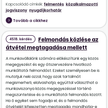
Kapcsolódó címkék:
felmentés
közalkalmazotti
jogviszony
nyugdíjkorhatár
Tovább a cikkhez
Felmondás közlése az
4518. kérdés
átvétel megtagadása mellett
A munkavállalónk számára előkészítünk egy közös
megegyezést és egy átszervezésre hivatkozó
munkáltatói felmondást. Ezeket személyesen be is
mutatjuk neki azzal, hogy azok tartalmát
megismerheti, elolvashatja, egyúttal választhat a
munkaviszonya közös megegyezéssel történő
megszüntetése és a munkáltatói felmondás között.
Ha ő egyiket sem fogadja el, és a felmondás
átvételét kifejezetten megtagadja, mondhatja-e