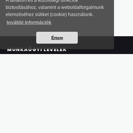
A tartalom és a közösségi funkciók
biztosításához, valamint a weboldalforgalmunk
elemzéséhez sütiket (cookie) használunk.
további információk
Értem
MUNKAÜGYI LEVELEK
Részletek a bankkártyás fizetésről
Kérdések és válaszok a bankkártyás fizetésről