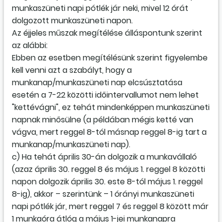
munkaszüneti napi pótlék jár neki, mivel 12 órát
dolgozott munkaszüneti napon.
Az éjjeles műszak megítélése álláspontunk szerint
az alábbi:
Ebben az esetben megítélésünk szerint figyelembe
kell venni azt a szabályt, hogy a
munkanap/munkaszüneti nap elcsúsztatása
esetén a 7-22 közötti időintervallumot nem lehet
"kettévágni", ez tehát mindenképpen munkaszüneti
napnak minősülne (a példában mégis ketté van
vágva, mert reggel 8-tól másnap reggel 8-ig tart a
munkanap/munkaszüneti nap).
c) Ha tehát április 30-án dolgozik a munkavállaló
(azaz április 30. reggel 8 és május 1. reggel 8 közötti
napon dolgozik április 30. este 8-tól május 1. reggel
8-ig), akkor – szerintünk – 1 órányi munkaszüneti
napi pótlék jár, mert reggel 7 és reggel 8 között már
1 munkaóra átlóg a május 1-jei munkanapra