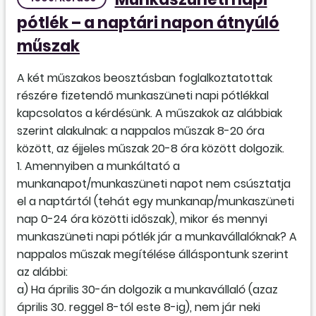
pótlék – a naptári napon átnyúló
műszak
A két műszakos beosztásban foglalkoztatottak
részére fizetendő munkaszüneti napi pótlékkal
kapcsolatos a kérdésünk. A műszakok az alábbiak
szerint alakulnak: a nappalos műszak 8-20 óra
között, az éjjeles műszak 20-8 óra között dolgozik.
1. Amennyiben a munkáltató a
munkanapot/munkaszüneti napot nem csúsztatja
el a naptártól (tehát egy munkanap/munkaszüneti
nap 0-24 óra közötti időszak), mikor és mennyi
munkaszüneti napi pótlék jár a munkavállalóknak? A
nappalos műszak megítélése álláspontunk szerint
az alábbi:
a) Ha április 30-án dolgozik a munkavállaló (azaz
április 30. reggel 8-tól este 8-ig), nem jár neki