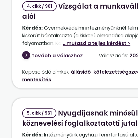
Vizsgálat a munkavál
4. cikk / 961
alól
Kérdés:
Gyermekvédelmi intézményünknél felmer
kiskorút bántalmazta (a kiskorú elmondása alapj
folyamatban. Korábban volt rá precedens, hogy 
hallgatták ki egy ilyen ügyben, és távolléti díja
Tovább a válaszhoz
Válaszadás:
202
Jelen esetben a határozatlan idejű munkaszerző
intézkedés? Másik munkakörben sem tudjuk kiküsz
Kapcsolódó címkék:
állásidő
kötelezettségsze
mentesítés
Nyugdíjasnak minősülő
5. cikk / 961
köznevelési foglalkoztatotti jut
Kérdés:
Intézményünk egyházi fenntartású általá