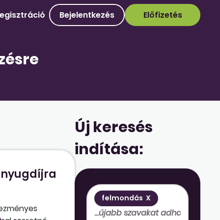
egisztráció
Bejelentkezés
Előfizetés
zésre
Új keresés
indítása:
 nyugdíjra
felmondás
X
dvezményes