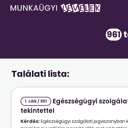
961
t
Találati lista:
Egészségügyi szolgálat
1. cikk / 961
tekintettel
Kérdés:
Egészségügyi szolgálati jogviszonyban 