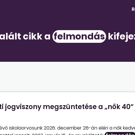
R
alált cikk a
felmondás
kifeje
i jogviszony megszüntetése a „nők 40”
lévő iskolaorvosunk 2026. december 26-án eléri a nők ke