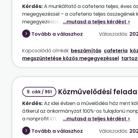
Kérdés:
A munkáltató a cafeteria teljes, éves ös
megegyezéssel – a cafeteria teljes összegének 
megegyezésben a felek megállapodhatnak úgy, 
mértékét „vissza kell fizetnie” a munkáltatónak? H
Tovább a válaszhoz
Válaszadás:
202
beszámításnak minősül, és alkalmazni kell a bes
az esetben nem egyoldalú jognyilatkozat az al
Kapcsolódó címkék:
beszámítás
cafeteria
kö
megszüntetése közös megegyezéssel
tartoz
Közművelődési feladat
9. cikk / 961
Kérdés:
Az idei évben a művelődési ház mint köl
átkerül az önkormányzat 100%-os tulajdonú nonpr
a nonprofit kft.-ben is az Mt. hatálya alá fogn
hogyan kell megjelennie, hogy védve legyen a do
Tovább a válaszhoz
Válaszadás:
202
megszüntetést „lepapírozni”? Kell-e végkielégítés