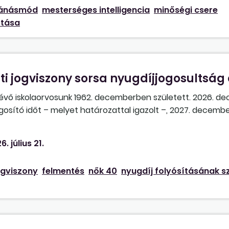
munkaviszony?
bánásmód
mesterséges intelligencia
minőségi csere
ítása
i jogviszony sorsa nyugdíjjogosultság
lévő iskolaorvosunk 1962. decemberben született. 2026. 
gosító időt – melyet határozattal igazolt –, 2027. decemb
40” nyugdíjat szeretné érvényesíteni, de szeretne tovább d
iszonyát, vagy nyugdíjasként továbbra is dolgozhat e jogv
6. július 21.
tását is? Amennyiben dolgozhat nyugdíj mellett, és később 
a jogviszonyát megszüntetni? Élhet-e a felmentési idő le
ogviszony
felmentés
nők 40
nyugdíj folyósításának s