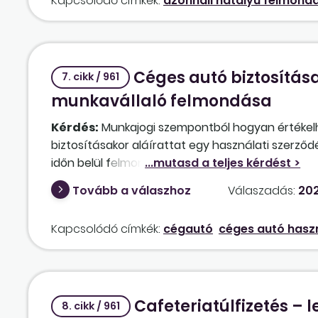
Kapcsolódó címkék:
azonnali hatályú felmond
esetben a munkavállaló sikeresen támadhatja a
jogcímén?
Céges autó biztosítása
7. cikk / 961
munkavállaló felmondása
Kérdés:
Munkajogi szempontból hogyan értékelhe
biztosításakor aláírattat egy használati szerző
időn belül felmond, akkor köteles a futamidő fe
ami több százezer forintos költség is lehet? Me
Tovább a válaszhoz
Válaszadás:
202
jogát (kvázi röghöz kötés), ami ilyen módon az 
magánjogi alapon kell értékelni a tényállást?
Kapcsolódó címkék:
cégautó
céges autó hasz
Cafeteriatúlfizetés –
8. cikk / 961