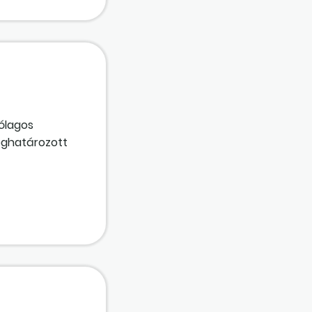
y-megszüntetés
ólagos
meghatározott
unkáltatónak,
felmondás
i
implán