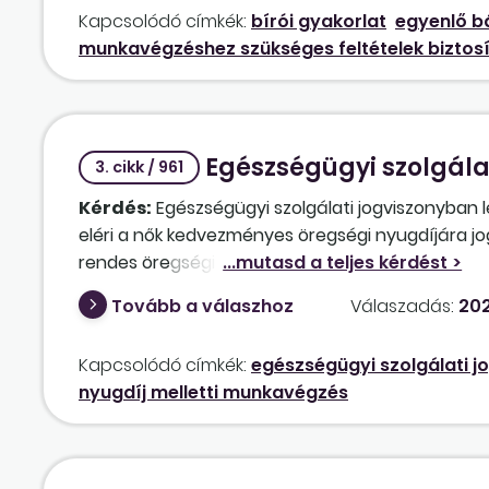
tudását? Megszüntethető-e erre hivatkozva a 
Kapcsolódó címkék:
bírói gyakorlat
egyenlő 
munkavégzéshez szükséges feltételek biztos
Egészségügyi szolgálat
3. cikk / 961
Kérdés:
Egészségügyi szolgálati jogviszonyban 
eléri a nők kedvezményes öregségi nyugdíjára jo
rendes öregségi nyugdíjkorhatárt is. Ha a „nők 
kell-e szüntetni az egészségügyi szolgálati jogv
Tovább a válaszhoz
Válaszadás:
202
Illetve a jogviszony mellett kaphatja a nyugellá
tovább már nem szeretne dolgozni, hogyan kell 
Kapcsolódó címkék:
egészségügyi szolgálati j
nyugdíj melletti munkavégzés