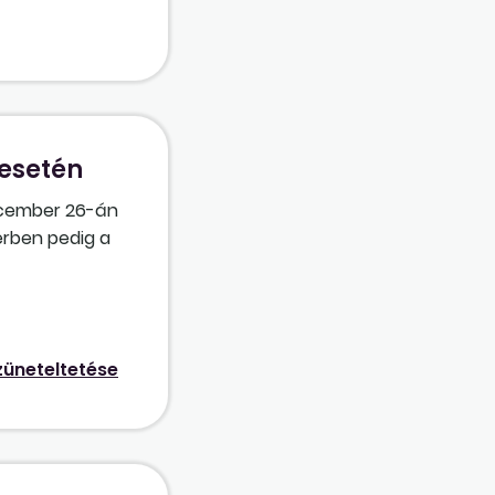
 esetén
december 26-án
erben pedig a
olgozni, meg
iszonyban?
úgy dönt,
hetőségével?
züneteltetése