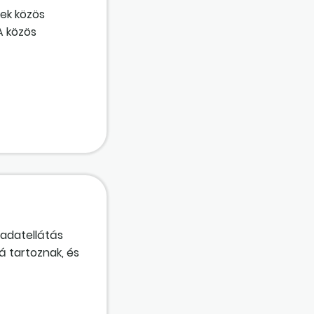
lek közös
A közös
t meghaladó
polgári jogi
ére, hogy ebben
odása?
ladatellátás
á tartoznak, és
aszerződésben
 kell a
gi és az új