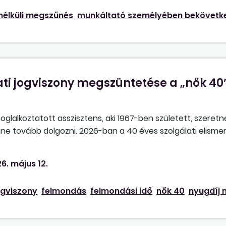
nélküli megszűnés
munkáltató személyében bekövetke
ti jogviszony megszüntetése a „nők 40
oglalkoztatott asszisztens, aki 1967-ben született, szeret
ne tovább dolgozni. 2026-ban a 40 éves szolgálati elismeré
6. naptól áll jogviszonyban. Milyen módon szüntethető meg a
ól kell számolni? Fel kell menteni a munkavégzés alól a fel
6. május 12.
 a 40 éves szolgálati elismerést? Amennyiben továbbra is do
s a jogviszony megszüntetése?
ogviszony
felmondás
felmondási idő
nők 40
nyugdíj m