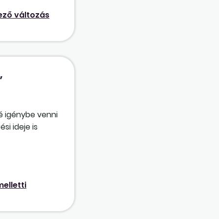
ző változás
”
né igénybe venni
si ideje is
 jogviszonya?
mentési idő egy
lgozik, a
elletti