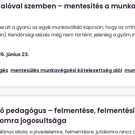
lalóval szemben – mentesítés a munk
ült a gyanú az egyik munkavállaló kapcsán, hogy az ott
án). Rendőrségi idézés még nem történt, jelenleg a gyám 
felmentettük a munkavállalót a munkavégzés alól, mert g
t fizettünk részére (ami hosszú idő), míg az ügyben nem szül
6. június 23.
déssel rendelkező kolléga kapcsán mi lenne munkajogilag 
öbölni sajnos azt, hogy ne találkozzon gondozottakkal.
gés
mentesülés munkavégzési kötelezettség alól
mun
 pedagógus – felmentése, felmentési 
alomra jogosultsága
nos iskola, a jövedelemre, felmentésre, jutalomra nincs a