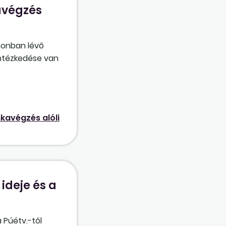
avégzés
honban lévő
intézkedése van
yanúsítottként
etett határozat.
a helyes
kavégzés alóli
ideje és a
 Púétv.-től