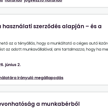
ás
határidő
jogvesztő határidő
z azonnali hatályú
felmondás
t jogellenes munkaviszon
 használati szerződés alapján – és a
tő az a tényállás, hogy a munkáltató a céges autó kizár
dést az adott munkavállalóval, ami tartalmazza, hogy ha 
nnmaradó részére eső bérleti díjat havonta megfizetni a m
gérzésünk szerint ez alapvetően korlátozza a munkavállaló
6. június 2.
Mt. által nem megengedett, vagy ebben az esetben csak sz
nálatára irányuló megállapodás
 levonhatóság a munkabérből