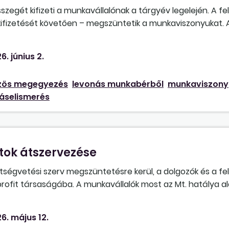
szegét kifizeti a munkavállalónak a tárgyév legelején. A fe
kifizetését követően – megszüntetik a munkaviszonyukat. 
hogy a munkavállalónak a cafeteria időarányos összegé
a igen, akkor ez jogintézményt tekintve levonásnak, illetve 
6. június 2.
zámításra vonatkozó polgári jogi szabályokat, annak ellen
apja a levonásnak/beszámításnak, hanem a felek megállap
zös megegyezés
levonás munkabérből
munkaviszony
áselismerés
ok átszervezése
tségvetési szerv megszüntetésre kerül, a dolgozók és a fe
ofit társaságába. A munkavállalók most az Mt. hatálya al
ak tartozni. Marad-e a jogfolytonosság? Ez esetben a munk
lgozó? Ha a jogfolytonosság nem lehetséges, milyen módon
6. május 12.
t fizetni? Milyen tájékoztatási kötelezettsége van a jelenle