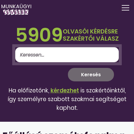
5909
OLVASÓI KÉRDÉSRE
SZAKÉRTŐI VÁLASZ
Ha előfizetőnk,
kérdezhet
is szakértőinktől,
így személyre szabott szakmai segítséget
kaphat.