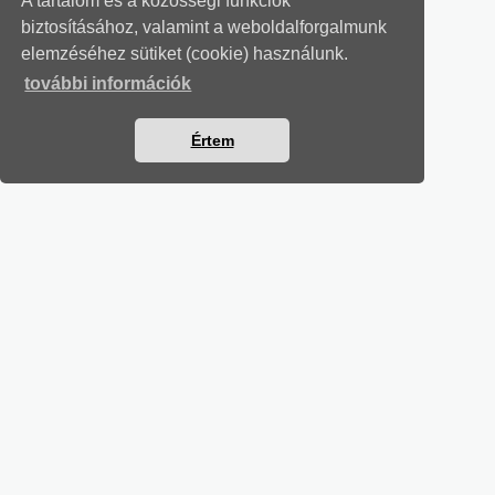
A tartalom és a közösségi funkciók
biztosításához, valamint a weboldalforgalmunk
elemzéséhez sütiket (cookie) használunk.
további információk
Értem
MUNKAÜGYI LEVELEK