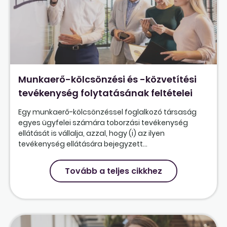
Munkaerő-kölcsönzési és -közvetítési
tevékenység folytatásának feltételei
Egy munkaerő-kölcsönzéssel foglalkozó társaság
egyes ügyfelei számára toborzási tevékenység
ellátását is vállalja, azzal, hogy (i) az ilyen
tevékenység ellátására bejegyzett...
Tovább a teljes cikkhez