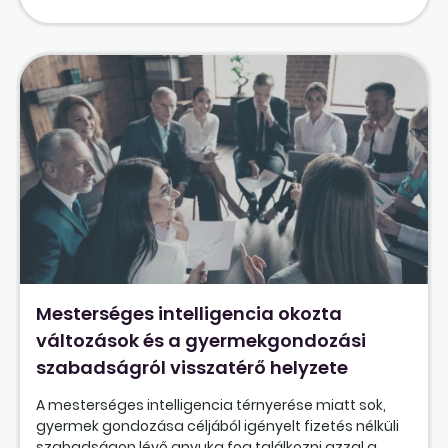
Mesterséges intelligencia okozta
változások és a gyermekgondozási
szabadságról visszatérő helyzete
A mesterséges intelligencia térnyerése miatt sok,
gyermek gondozása céljából igényelt fizetés nélküli
szabadságon lévő anyuka fog találkozni azzal a