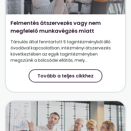
Felmentés átszervezés vagy nem
megfelelő munkavégzés miatt
Társulás által fenntartott 5 tagintézményből álló
óvodával kapcsolatban, intézményi átszervezés
következtében az egyik tagintézményben
megszűnik a bölcsődei ellátás, mely...
Tovább a teljes cikkhez