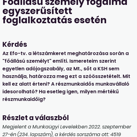
Főállású személy fogalma
egyszerűsített
foglalkoztatás esetén
Kérdés
Az Efo-tv. a létszámkeret meghatározása során a
"főállású személyt" említi. Ismereteim szerint
egyetlen adójogszabály, az Mt., sőt a KSH sem
használja, határozza meg ezt a szóösszetételt. Mit
kell ez alatt érteni? A részmunkaidős munkavállaló
idesorolható? Ha esetleg igen, milyen mértékű
részmunkaidőig?
Részlet a válaszból
Megjelent a Munkaügyi Levelekben 2022. szeptember
27-én (234. lapszám), a kérdés sorszáma ott: 4519