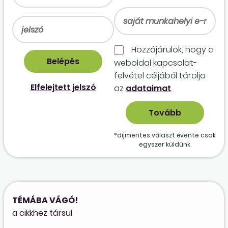
Hozzájárulok, hogy a
weboldal kapcso­lat­
felvétel céljából tárolja
Elfelejtett jelszó
az
adataimat
.
*díjmentes választ évente csak
egyszer küldünk.
TÉMÁBA VÁGÓ!
a cikkhez társul