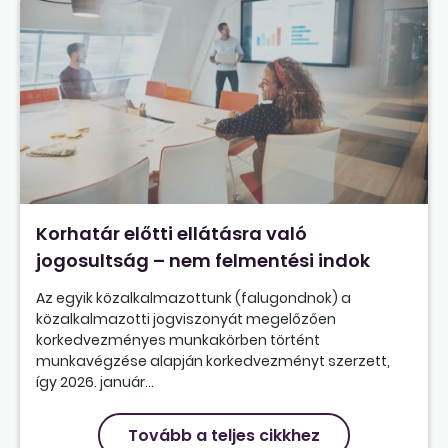
Korhatár előtti ellátásra való
jogosultság – nem felmentési indok
Az egyik közalkalmazottunk (falugondnok) a
közalkalmazotti jogviszonyát megelőzően
korkedvezményes munkakörben történt
munkavégzése alapján korkedvezményt szerzett,
így 2026. január...
Tovább a teljes cikkhez