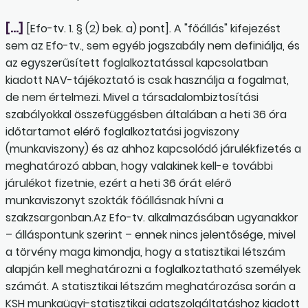
[…]
[Efo-tv. 1. § (2) bek. a) pont]. A "főállás" kifejezést
sem az Efo-tv., sem egyéb jogszabály nem definiálja, és
az egyszerűsített foglalkoztatással kapcsolatban
kiadott NAV-tájékoztató is csak használja a fogalmat,
de nem értelmezi. Mivel a társadalombiztosítási
szabályokkal összefüggésben általában a heti 36 óra
időtartamot elérő foglalkoztatási jogviszony
(munkaviszony) és az ahhoz kapcsolódó járulékfizetés a
meghatározó abban, hogy valakinek kell-e további
járulékot fizetnie, ezért a heti 36 órát elérő
munkaviszonyt szokták főállásnak hívni a
szakzsargonban.Az Efo-tv. alkalmazásában ugyanakkor
– álláspontunk szerint – ennek nincs jelentősége, mivel
a törvény maga kimondja, hogy a statisztikai létszám
alapján kell meghatározni a foglalkoztatható személyek
számát. A statisztikai létszám meghatározása során a
KSH munkaügyi-statisztikai adatszolgáltatáshoz kiadott