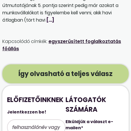
útmutatójának 5. pontja szerint pedig már azokat a
munkavállalókat is figyelembe kell venni, akik havi
átlagban (tört havi
[…]
Kapcsolódó címkék:
egyszerűsített foglalkoztatás
főállás
Így olvasható a teljes válasz
ELŐFIZETŐINKNEK
LÁTOGATÓK
SZÁMÁRA
Jelentkezzen be!
Elküldjük a választ e-
mailen*