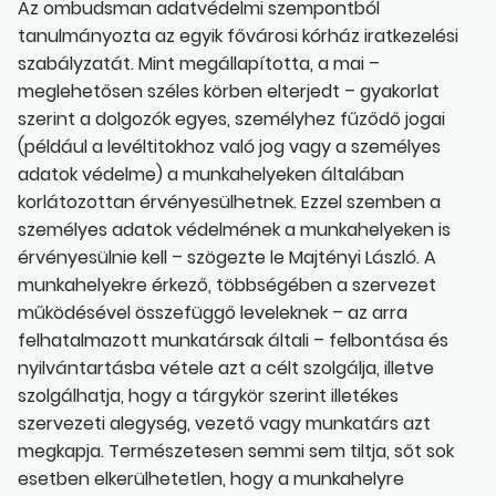
Az ombudsman adatvédelmi szempontból
tanulmányozta az egyik fővárosi kórház iratkezelési
szabályzatát. Mint megállapította, a mai –
meglehetősen széles körben elterjedt – gyakorlat
szerint a dolgozók egyes, személyhez fűződő jogai
(például a levéltitokhoz való jog vagy a személyes
adatok védelme) a munkahelyeken általában
korlátozottan érvényesülhetnek. Ezzel szemben a
személyes adatok védelmének a munkahelyeken is
érvényesülnie kell – szögezte le Majtényi László. A
munkahelyekre érkező, többségében a szervezet
működésével összefüggő leveleknek – az arra
felhatalmazott munkatársak általi – felbontása és
nyilvántartásba vétele azt a célt szolgálja, illetve
szolgálhatja, hogy a tárgykör szerint illetékes
szervezeti alegység, vezető vagy munkatárs azt
megkapja. Természetesen semmi sem tiltja, sőt sok
esetben elkerülhetetlen, hogy a munkahelyre