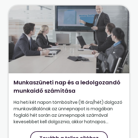
Munkaszüneti nap és a ledolgozandó
munkaidő számítása
Ha heti két napon tömbösítve (16 óra/hét) dolgozó
munkavállalónak az ünnepnapot is magában
foglaló hét során az ünnepnapok számával
kevesebbet kell dolgoznia, akkor hatnapos...