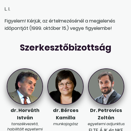
L. I.
Figyelem! Kérjük, az értelmezésénél a megjelenés
időpontját (1999. október 15.) vegye figyelembe!
Szerkesztőbizottság
dr. Horváth
dr. Bérces
Dr. Petrovics
István
Kamilla
Zoltán
tanszékvezető,
munkajogász
egyetemi adjunktus
habilitált egyetemi
ELTE ÁJK
és
NKE