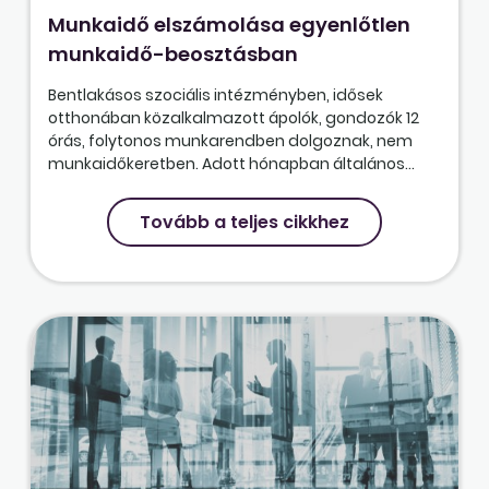
Munkaidő elszámolása egyenlőtlen
munkaidő-beosztásban
Bentlakásos szociális intézményben, idősek
otthonában közalkalmazott ápolók, gondozók 12
órás, folytonos munkarendben dolgoznak, nem
munkaidőkeretben. Adott hónapban általános...
Tovább a teljes cikkhez