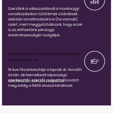
Szerzőink a válaszadásnál a munkaügyi
vonatkozásokon túl kitérnek a kérdések
adózási vonatkozásaira is (ha vannak),
azért, mert meggyőződésünk, hogy ezzel
is az előfizetőink pénzügyi
eredményességét szolgáljuk.
Szerkesztőink vezető munkaügyi
szakemberek
19 éve főszerkesztője a lapnak dr. Horváth
István, aki kiemelkedő képességű
szerkesztői-szerzői csapattal
küzdött
meg eddig a 5909 olvasói kérdéssel.