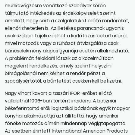
munkavégzésre vonatkozó szabályok körén
túlmutató intézkedés az érdekképviselet szerint
amellett, hogy sérti a szolgálatukat ellátó rendőröket,
ellenőrizhetetlen is. Az illetékes parancsnok ugyanis
csak szóban tájékozódhat a korlátozás betartásáról,
mivel motozás vagy a ruházat átvizsgálása csak
bűncselekmény alapos gyanúja esetén alkalmazható.
A problémát feloldani látszik az a közelmúltban
megjelent rendelkezés, amely szerint helyszíni
bírságolásnál nem kérhet a rendőr pénzt a
szabálysértőtől, a büntetést csekken kell befizetni.
Nagy vihart kavart a taszári IFOR-erőket ellátó
vállalatnál 1996-ban történt incidens. A boszniai
békefenntartó erők logisztikai bázisának egyik magyar
konyhai alkalmazottja azt állította, hogy amerikai
főnöke motozás címén mindennap végigtapogatta.
Az esetben érintett International American Products