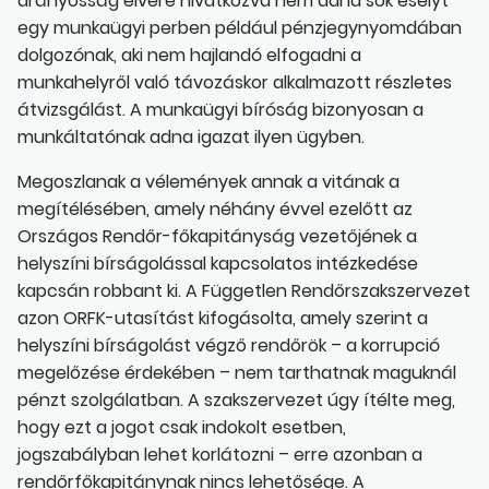
arányosság elvére hivatkozva nem adna sok esélyt
egy munkaügyi perben például pénzjegynyomdában
dolgozónak, aki nem hajlandó elfogadni a
munkahelyről való távozáskor alkalmazott részletes
átvizsgálást. A munkaügyi bíróság bizonyosan a
munkáltatónak adna igazat ilyen ügyben.
Megoszlanak a vélemények annak a vitának a
megítélésében, amely néhány évvel ezelőtt az
Országos Rendőr-főkapitányság vezetőjének a
helyszíni bírságolással kapcsolatos intézkedése
kapcsán robbant ki. A Független Rendőrszakszervezet
azon ORFK-utasítást kifogásolta, amely szerint a
helyszíni bírságolást végző rendőrök – a korrupció
megelőzése érdekében – nem tarthatnak maguknál
pénzt szolgálatban. A szakszervezet úgy ítélte meg,
hogy ezt a jogot csak indokolt esetben,
jogszabályban lehet korlátozni – erre azonban a
rendőrfőkapitánynak nincs lehetősége. A