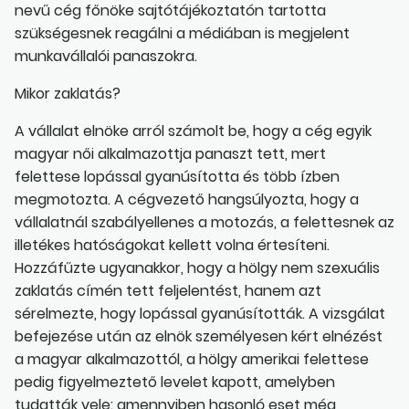
nevű cég főnöke sajtótájékoztatón tartotta
szükségesnek reagálni a médiában is megjelent
munkavállalói panaszokra.
Mikor zaklatás?
A vállalat elnöke arról számolt be, hogy a cég egyik
magyar női alkalmazottja panaszt tett, mert
felettese lopással gyanúsította és több ízben
megmotozta. A cégvezető hangsúlyozta, hogy a
vállalatnál szabályellenes a motozás, a felettesnek az
illetékes hatóságokat kellett volna értesíteni.
Hozzáfűzte ugyanakkor, hogy a hölgy nem szexuális
zaklatás címén tett feljelentést, hanem azt
sérelmezte, hogy lopással gyanúsították. A vizsgálat
befejezése után az elnök személyesen kért elnézést
a magyar alkalmazottól, a hölgy amerikai felettese
pedig figyelmeztető levelet kapott, amelyben
tudatták vele: amennyiben hasonló eset még