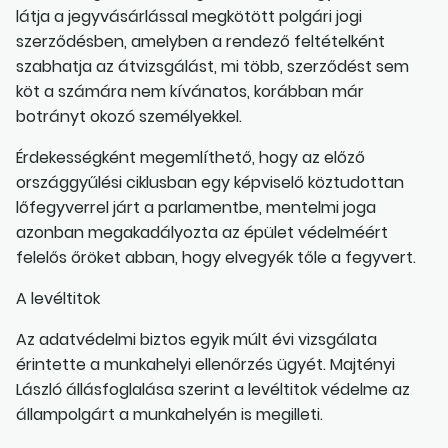
látja a jegyvásárlással megkötött polgári jogi
szerződésben, amelyben a rendező feltételként
szabhatja az átvizsgálást, mi több, szerződést sem
köt a számára nem kívánatos, korábban már
botrányt okozó személyekkel.
Érdekességként megemlíthető, hogy az előző
országgyűlési ciklusban egy képviselő köztudottan
lőfegyverrel járt a parlamentbe, mentelmi joga
azonban megakadályozta az épület védelméért
felelős őröket abban, hogy elvegyék tőle a fegyvert.
A levéltitok
Az adatvédelmi biztos egyik múlt évi vizsgálata
érintette a munkahelyi ellenőrzés ügyét. Majtényi
László állásfoglalása szerint a levéltitok védelme az
állampolgárt a munkahelyén is megilleti.