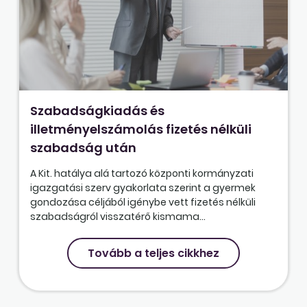
Szabadságkiadás és
illetményelszámolás fizetés nélküli
szabadság után
A Kit. hatálya alá tartozó központi kormányzati
igazgatási szerv gyakorlata szerint a gyermek
gondozása céljából igénybe vett fizetés nélküli
szabadságról visszatérő kismama...
Tovább a teljes cikkhez