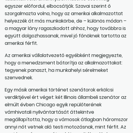
egyszer előfordul, elbocsátják. Szavai szerint ő
szorgalmazta volna, hogy az amerikai alkalmazottat
helyezzék át más munkakörbe, de – különös módon –
a magyar lány ragaszkodott ahhoz, hogy továbbra is
együtt dolgozhassanak, mivel jó főnöknek tartotta az
amerikai férfit.
Az amerikai vállalatvezető egyébként megjegyezte,
hogy a menedzsment bátorítja az alkalmazottakat:
tegyenek panaszt, ha munkahelyi sérelmeket
szenvednek.
Egy másik amerikai történet szenátorok erkölcsi
verdiktjével ért véget: két Illinois állambeli szenátor az
elmúlt évben Chicago egyik repülőterének
vámhivatali nyilvántartását áttekintve
megállapította, hogy a vámosok átlagban háromszor
annyi nőt vetnek alá testi motozásnak, mint férfit. Az