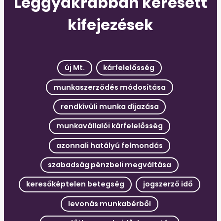
Leggyakrabban keresett
kifejezések
új Mt.
kárfelelősség
munkaszerződés módosítása
rendkívüli munka díjazása
munkavállalói kárfelelősség
azonnali hatályú felmondás
szabadság pénzbeli megváltása
keresőképtelen betegség
jogszerző idő
levonás munkabérből