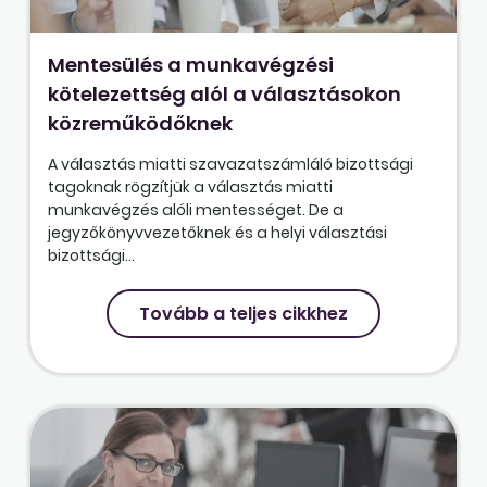
Mentesülés a munkavégzési
kötelezettség alól a választásokon
közreműködőknek
A választás miatti szavazatszámláló bizottsági
tagoknak rögzítjük a választás miatti
munkavégzés alóli mentességet. De a
jegyzőkönyvvezetőknek és a helyi választási
bizottsági...
Tovább a teljes cikkhez