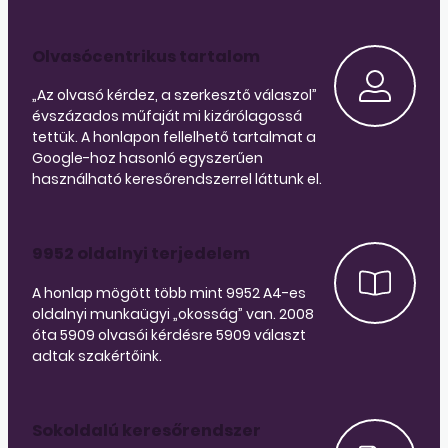
Olvasócentrikus tartalom
„Az olvasó kérdez, a szerkesztő válaszol”
évszázados műfaját mi kizárólagossá
tettük. A honlapon fellelhető tartalmat a
Google-hoz hasonló egyszerűen
használható keresőrendszerrel láttunk el.
9952 oldalnyi terjedelem
A honlap mögött több mint 9952 A4-es
oldalnyi munkaügyi „okosság” van. 2008
óta 5909 olvasói kérdésre 5909 választ
adtak szakértőink.
Sokoldalú keresőrendszer