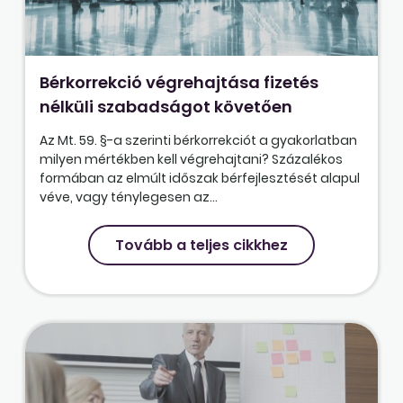
Bérkorrekció végrehajtása fizetés
nélküli szabadságot követően
Az Mt. 59. §-a szerinti bérkorrekciót a gyakorlatban
milyen mértékben kell végrehajtani? Százalékos
formában az elmúlt időszak bérfejlesztését alapul
véve, vagy ténylegesen az...
Tovább a teljes cikkhez