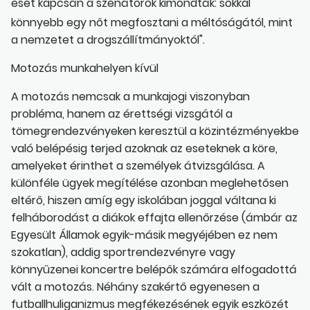
eset kapcsán a szenátorok kimondták: sokkal
könnyebb egy nőt megfosztani a méltóságától, mint
a nemzetet a drogszállítmányoktól".
Motozás munkahelyen kívül
A motozás nemcsak a munkajogi viszonyban
probléma, hanem az érettségi vizsgától a
tömegrendezvényeken keresztül a közintézményekbe
való belépésig terjed azoknak az eseteknek a köre,
amelyeket érinthet a személyek átvizsgálása. A
különféle ügyek megítélése azonban meglehetősen
eltérő, hiszen amíg egy iskolában joggal váltana ki
felháborodást a diákok effajta ellenőrzése (ámbár az
Egyesült Államok egyik-másik megyéjében ez nem
szokatlan), addig sportrendezvényre vagy
könnyűzenei koncertre belépők számára elfogadottá
vált a motozás. Néhány szakértő egyenesen a
futballhuliganizmus megfékezésének egyik eszközét