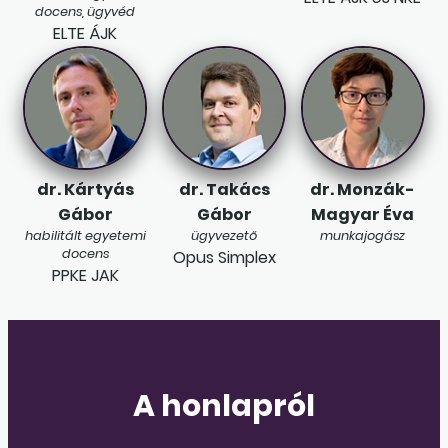
docens, ügyvéd
ELTE ÁJK
dr. Kártyás
dr. Takács
dr. Monzák-
Gábor
Gábor
Magyar Éva
habilitált egyetemi
ügyvezető
munkajogász
docens
Opus Simplex
PPKE JAK
A honlapról