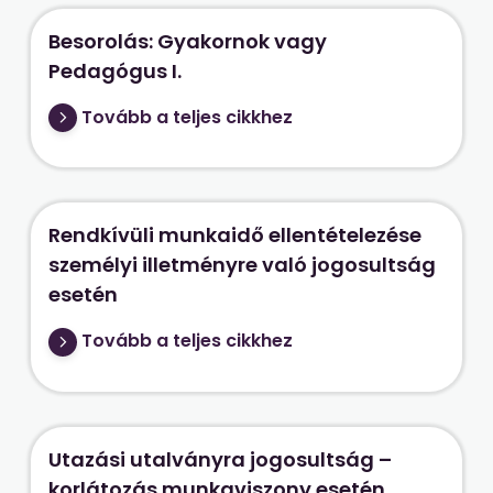
Besorolás: Gyakornok vagy
Pedagógus I.
Tovább a teljes cikkhez
Rendkívüli munkaidő ellentételezése
személyi illetményre való jogosultság
esetén
Tovább a teljes cikkhez
Utazási utalványra jogosultság –
korlátozás munkaviszony esetén