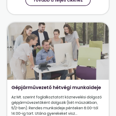
Tovább a teljes cikkhez
Gépjárművezető hétvégi munkaideje
Az Mt. szerint foglalkoztatott köznevelési dolgozó
gépjárművezetőként dolgozik (két műszakban,
5/2-ben). Rendes munkaideje pénteken 6:00-tól
14:00-ig tart. Utána gyerekeket visz...