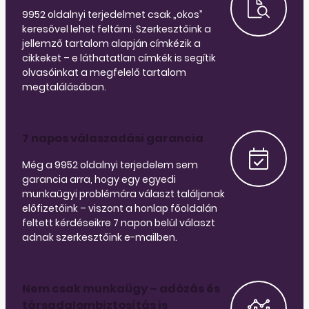
9952 oldalnyi terjedelmet csak „okos”
keresővel lehet feltárni. Szerkesztőink a
jellemző tartalom alapján címkézik a
cikkeket – e láthatatlan címkék is segítik
olvasóinkat a megfelelő tartalom
megtalálásában.
7 napos válaszadási garancia
Még a 9952 oldalnyi terjedelem sem
garancia arra, hogy egy egyedi
munkaügyi problémára választ találjanak
előfizetőink – viszont a honlap főoldalán
feltett kérdéseikre 7 napon belül választ
adnak szerkesztőink e-mailben.
Nem csak munkaügy – adózás és
társadalombiztosítás is