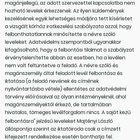
magánjellegű, az adott szervezettel kapcsolatba nem
hozható levelek érkezzenek. Az ilyen küldemények
kezelésének egyik lehetséges módjára tett kísérletet
a vizsgált kórház iratkezelési szabályzata azzal, hogy
felbonthatatlannak minősítette a névre szóló
leveleket. Adatvédelmi szempontból ugyanakkor
kifogásolható, hogy a felbontási tilalmat a szabályzat
érvénytelenítette abban az esetben, ha a levélen
nem volt feltüntetve a feladó. A névre szóló és
magánszemély által feladott levél felbontása és
iktatása (a feladó nevének és címének
nyilvántartásba vétele) ellentétes az adatvédelmi
törvény előírásaival az olyan intézményeknél, ahol
magánszemélyektől érkező, de tartalmában
hivatalos, tömeges levélforgalom nincs. A saját kezű
felbontásra" jelzésű leveleket Majtényi László
álláspontja szerint az iktatóiroda csak a címzett
kifejezett rendelkezése esetén bonthatja fel.