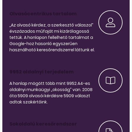
Olvasócentrikus tartalom
„Az olvasó kérdez, a szerkesztő válaszol”
évszázados műfaját mi kizárólagossá
tettük. A honlapon fellelhető tartalmat a
Google-hoz hasonló egyszerűen
használható keresőrendszerrel láttunk el.
9952 oldalnyi terjedelem
A honlap mögött több mint 9952 A4-es
oldalnyi munkaügyi „okosság” van. 2008
óta 5909 olvasói kérdésre 5909 választ
adtak szakértőink.
Sokoldalú keresőrendszer