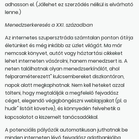
adhasson el. (Jóllehet ez szerződés nélkül is elvárható
lenne.)
Menedzserkeresés a XXI. században
Az internetes szupersztráda számtalan ponton átírja
életünket és még inkább az üzlet világát. Ma már
nemcsak könyvet, autót vagy háztartási cikkeket
lehet interneten vásárolni, hanem menedzsert is. A
neten találhatnak olyan menedzserkínálót, ahol
felparaméterezett" kulcsembereket diszkontáron,
napok alatt megkaphatnak. Nem kell heteket azzal
tölteni, hogy megtalálják a megfelelő fejvadász
céget, elegendő végigböngészni weblapjaikat (pl. a
hudir" listáit követve), és könnyedén felvehetik a
kapcsolatot a kiszemelt tanácsadókkal.
A potenciális pályázók automatikusan juthatnak be
minden interneten lévő fejvadász adatbankjába,