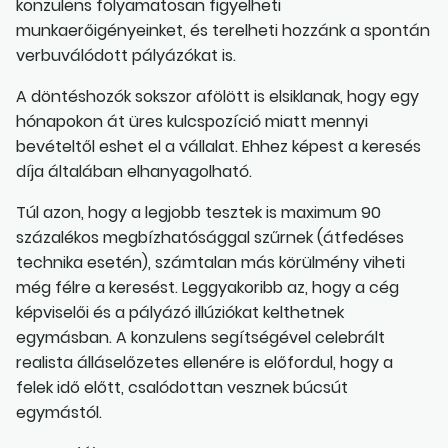
konzulens folyamatosan figyelheti
munkaerőigényeinket, és terelheti hozzánk a spontán
verbuválódott pályázókat is.
A döntéshozók sokszor afölött is elsiklanak, hogy egy
hónapokon át üres kulcspozíció miatt mennyi
bevételtől eshet el a vállalat. Ehhez képest a keresés
díja általában elhanyagolható.
Túl azon, hogy a legjobb tesztek is maximum 90
százalékos megbízhatósággal szűrnek (átfedéses
technika esetén), számtalan más körülmény viheti
még félre a keresést. Leggyakoribb az, hogy a cég
képviselői és a pályázó illúziókat kelthetnek
egymásban. A konzulens segítségével celebrált
realista álláselőzetes ellenére is előfordul, hogy a
felek idő előtt, csalódottan vesznek búcsút
egymástól.