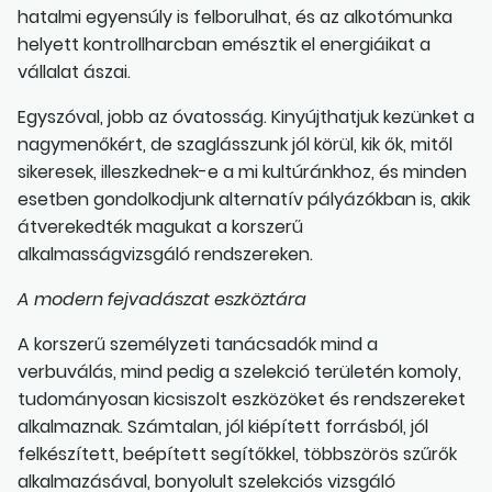
hatalmi egyensúly is felborulhat, és az alkotómunka
helyett kontrollharcban emésztik el energiáikat a
vállalat ászai.
Egyszóval, jobb az óvatosság. Kinyújthatjuk kezünket a
nagymenőkért, de szaglásszunk jól körül, kik ők, mitől
sikeresek, illeszkednek-e a mi kultúránkhoz, és minden
esetben gondolkodjunk alternatív pályázókban is, akik
átverekedték magukat a korszerű
alkalmasságvizsgáló rendszereken.
A modern fejvadászat eszköztára
A korszerű személyzeti tanácsadók mind a
verbuválás, mind pedig a szelekció területén komoly,
tudományosan kicsiszolt eszközöket és rendszereket
alkalmaznak. Számtalan, jól kiépített forrásból, jól
felkészített, beépített segítőkkel, többszörös szűrők
alkalmazásával, bonyolult szelekciós vizsgáló