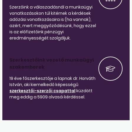
Szerzőink a válaszadásnál a munkaügyi
vonatkozásokon túl kitérnek a kérdések
adózási vonatkozásaira is (ha vannak),
azért, mert meggyőződésünk, hogy ezzel
is az előfizetőink pénzügyi
eredményességét szolgáljuk.
Szerkesztőink vezető munkaügyi
szakemberek
19 éve főszerkesztője a lapnak dr. Horváth
István, aki kiemelkedő képességű
szerkesztői-szerzői csapattal
küzdött
meg eddig a 5909 olvasói kérdéssel.