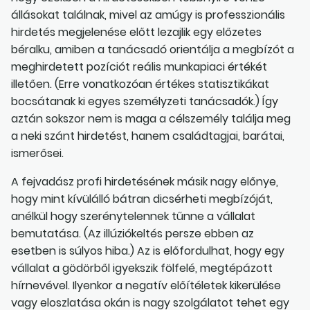
állásokat találnak, mivel az amúgy is professzionális
hirdetés megjelenése előtt lezajlik egy előzetes
béralku, amiben a tanácsadó orientálja a megbízót a
meghirdetett pozíciót reális munkapiaci értékét
illetően. (Erre vonatkozóan értékes statisztikákat
bocsátanak ki egyes személyzeti tanácsadók.) Így
aztán sokszor nem is maga a célszemély találja meg
a neki szánt hirdetést, hanem családtagjai, barátai,
ismerősei.
A fejvadász profi hirdetésének másik nagy előnye,
hogy mint kívülálló bátran dicsérheti megbízóját,
anélkül hogy szerénytelennek tűnne a vállalat
bemutatása. (Az illúziókeltés persze ebben az
esetben is súlyos hiba.) Az is előfordulhat, hogy egy
vállalat a gödörből igyekszik fölfelé, megtépázott
hírnevével. Ilyenkor a negatív előítéletek kikerülése
vagy eloszlatása okán is nagy szolgálatot tehet egy