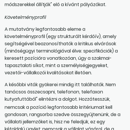
módszerekkel állítják" elő a kívánt pályázókat.
Követelményprofil
A mutatvány legfontosabb eleme a
követelményprofil (egy strukturált kérdőív), amely
segítségével beazonosíthatók a kritikus elvárások
(minőségügyi terminológiával élve: specifikációk) a
keresett pozícióra vonatkozóan, úgy a szakmai-
tapasztalati síkot, mint a személyiségjegyeket,
vezetői-vállalkozói kvalitásokat illetően.
A későbbi viták gyökerei mindig itt találhatók. Nem
tanácsos összecsapni, telefonon, telefaxon
kutyafuttából" elintézni a dolgot. Hozzátesszük,
nemcsak a pozíció legfontosabb kritériumait kell
gondosan, rangsorba szedve összegyűjtenünk, de a
vállalati jellemzőket is, hisz ne feledjük, ez egy
kétoldalú ügylet: nemcsak a vállalat vásárol, de a