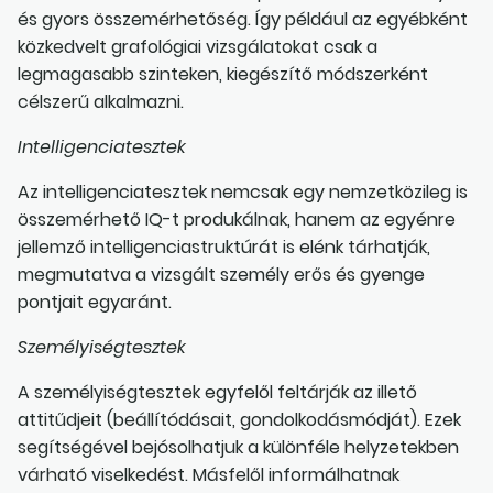
és gyors összemérhetőség. Így például az egyébként
közkedvelt grafológiai vizsgálatokat csak a
legmagasabb szinteken, kiegészítő módszerként
célszerű alkalmazni.
Intelligenciatesztek
Az intelligenciatesztek nemcsak egy nemzetközileg is
összemérhető IQ-t produkálnak, hanem az egyénre
jellemző intelligenciastruktúrát is elénk tárhatják,
megmutatva a vizsgált személy erős és gyenge
pontjait egyaránt.
Személyiségtesztek
A személyiségtesztek egyfelől feltárják az illető
attitűdjeit (beállítódásait, gondolkodásmódját). Ezek
segítségével bejósolhatjuk a különféle helyzetekben
várható viselkedést. Másfelől informálhatnak