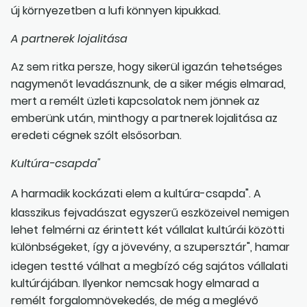
új környezetben a lufi könnyen kipukkad.
A partnerek lojalitása
Az sem ritka persze, hogy sikerül igazán tehetséges
nagymenőt levadásznunk, de a siker mégis elmarad,
mert a remélt üzleti kapcsolatok nem jönnek az
emberünk után, minthogy a partnerek lojalitása az
eredeti cégnek szólt elsősorban.
Kultúra-csapda"
A harmadik kockázati elem a kultúra-csapda". A
klasszikus fejvadászat egyszerű eszközeivel nemigen
lehet felmérni az érintett két vállalat kultúrái közötti
különbségeket, így a jövevény, a szupersztár", hamar
idegen testté válhat a megbízó cég sajátos vállalati
kultúrájában. Ilyenkor nemcsak hogy elmarad a
remélt forgalomnövekedés, de még a meglévő