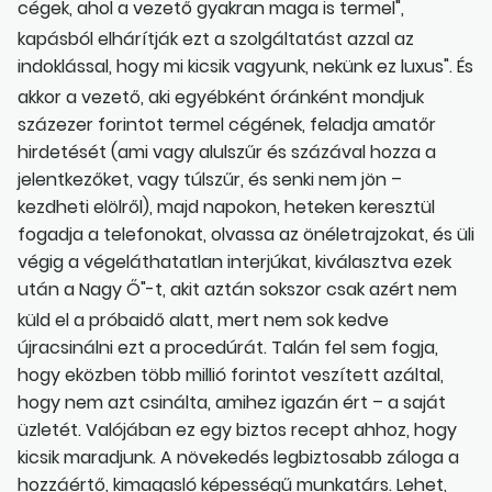
cégek, ahol a vezető gyakran maga is termel",
kapásból elhárítják ezt a szolgáltatást azzal az
indoklással, hogy mi kicsik vagyunk, nekünk ez luxus". És
akkor a vezető, aki egyébként óránként mondjuk
százezer forintot termel cégének, feladja amatőr
hirdetését (ami vagy alulszűr és százával hozza a
jelentkezőket, vagy túlszűr, és senki nem jön –
kezdheti elölről), majd napokon, heteken keresztül
fogadja a telefonokat, olvassa az önéletrajzokat, és üli
végig a végeláthatatlan interjúkat, kiválasztva ezek
után a Nagy Ő"-t, akit aztán sokszor csak azért nem
küld el a próbaidő alatt, mert nem sok kedve
újracsinálni ezt a procedúrát. Talán fel sem fogja,
hogy eközben több millió forintot veszített azáltal,
hogy nem azt csinálta, amihez igazán ért – a saját
üzletét. Valójában ez egy biztos recept ahhoz, hogy
kicsik maradjunk. A növekedés legbiztosabb záloga a
hozzáértő, kimagasló képességű munkatárs. Lehet,