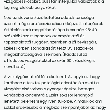
vizsgálóeszközöket, pusztán interjúkkal választják ki a
legmegfelelőbb pályázókat.
Nos, az idevonatkozó kutatási adatok tanúsága
szerint még a professzionálisan kiképzett interjúerek
értékeléseinek megbízhatósága is csupán 25-40
százalék között ingadozik az empátiától és
tapasztalattól függően, szemben a jól bevizsgált,
széles körben standardizált teszt 85 százalékos
megbízhatóságával szemben. (Ráadásul az
átfedéses vizsgálatokkal ez akár 90 százalékig is
növelhető.)
A viszolygásnak kétféle oka lehet. Az egyik az, hogy
korábban a tesztek patológiai orientációja miatt a
vizsgálat elsősorban a gyengeségekre, beteges
vonásokra koncentrált. Ezért sokszor lehangoló
lehetett belenézni egy ilyen tükörbe. A másik ok, ami
sokkal érdekesebb a megbízó szempontjából, az, hogy