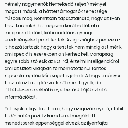
némely nagymenők kiemelkedő teljesítményei
mögött mások, a háttértámogatók tehetsége
húzódik meg. Nemritkán tapasztalható, hogy az ilyen
tesztkáromlók, ha mégsem kerülhették el a
megmérettetést, kiábrándítóan gyenge
eredményeket produkáltak. Az igazsághoz persze az
is hozzátartozik, hogy a tesztek nem mindig azt mérik,
ami speciális esetekben a sikerhez kell. Manapság
egyre több szó esik az EQ-ról, érzelmi intelligenciáról,
ami az üzleti világban felmérhetetlenül fontos
kapcsolatépítési készséget is jelenti. A hagyományos
tesztek ezt még közvetlenül nem figyelik, de
áttételesen azokból is nyerhetünk tájékoztató
információkat.
Felhívjuk a figyelmet arra, hogy az igazán nyerő, stabil
tudással és pozitív karakterrel megáldott
menedzserek éppenséggel élvezik az ilyenfajta