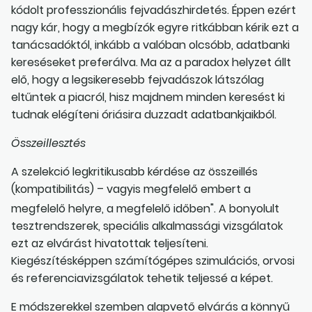
kódolt professzionális fejvadászhirdetés. Éppen ezért
nagy kár, hogy a megbízók egyre ritkábban kérik ezt a
tanácsadóktól, inkább a valóban olcsóbb, adatbanki
kereséseket preferálva. Ma az a paradox helyzet állt
elő, hogy a legsikeresebb fejvadászok látszólag
eltűntek a piacról, hisz majdnem minden keresést ki
tudnak elégíteni óriásira duzzadt adatbankjaikból.
Összeillesztés
A szelekció legkritikusabb kérdése az összeillés
(kompatibilitás) – vagyis megfelelő embert a
megfelelő helyre, a megfelelő időben". A bonyolult
tesztrendszerek, speciális alkalmassági vizsgálatok
ezt az elvárást hivatottak teljesíteni.
Kiegészítésképpen számítógépes szimulációs, orvosi
és referenciavizsgálatok tehetik teljessé a képet.
E módszerekkel szemben alapvető elvárás a könnyű