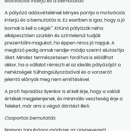
Motivációs interjú és a bemutatás
A pályázó adásvételének kényes pontja a motivációs
interjú és a bemutatás is. Ez esetben is igaz, hogy a jó
bornak is kell a cégér". Kitűnő pályázók néha
elképesztően szürkén és színtelenül tudják
prezentálni magukat, ha éppen nincs jó napjuk. A
megbízó pedig annak rendje-módja szerint elutasítja
őket. Mindez természetesen fordítva is előállhat
akkor, ha a vállalat rémiszti el az ideális pályázóját a
nehézségek túlhangsúlyozásával és a vonzerőt
jelentő előnyök meg nem említésével.
A profi fejvadász ilyenkor is el kell érje, hogy a valódi
értékek megjelenjenek, és minimális veszteség érje a
feleket, már ami a végső döntést illeti.
Csoportos bemutatás
Nagyon tanulságos módszer az úgynevezett