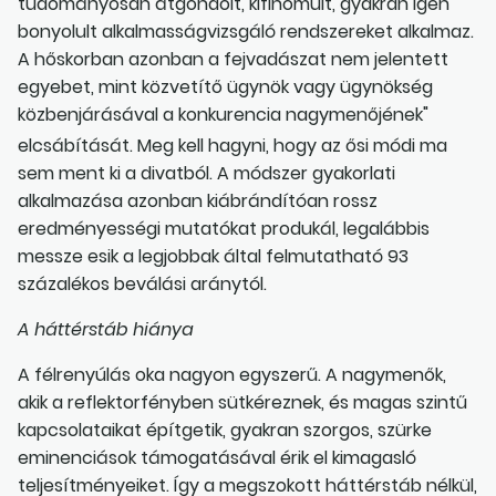
tudományosan átgondolt, kifinomult, gyakran igen
bonyolult alkalmasságvizsgáló rendszereket alkalmaz.
A hőskorban azonban a fejvadászat nem jelentett
egyebet, mint közvetítő ügynök vagy ügynökség
közbenjárásával a konkurencia nagymenőjének"
elcsábítását. Meg kell hagyni, hogy az ősi módi ma
sem ment ki a divatból. A módszer gyakorlati
alkalmazása azonban kiábrándítóan rossz
eredményességi mutatókat produkál, legalábbis
messze esik a legjobbak által felmutatható 93
százalékos beválási aránytól.
A háttérstáb hiánya
A félrenyúlás oka nagyon egyszerű. A nagymenők,
akik a reflektorfényben sütkéreznek, és magas szintű
kapcsolataikat építgetik, gyakran szorgos, szürke
eminenciások támogatásával érik el kimagasló
teljesítményeiket. Így a megszokott háttérstáb nélkül,