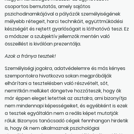
csoportos bemutatás, amely sajátos
pszichodinamikájával a pályázók személyiségének
mélyebb rétegeit, harci technikáit, együttműködési
készségét és rejtett gyarlóságait is láthatóvá teszi. Ez
a módszer a szubjektív jellemzők mentén való
összeillést is kiválóan prezentálja.
Azok a fránya tesztek!
Személyiségi jogokra, adatvédelemre és más kényes
szempontokra hivatkozva sokan megpróbálják
elhárítani a tesztelésben való részvételt, sőt,
nemritkán mellüket döngetve hozzáteszik, hogy ők
már éppen eleget letettek az asztalra, ami bizonyítja
nem mindennapi képességeiket, és egyébként is ezek
a tesztek egyáltalán nem a reális képet mutatják
róluk. Bizonyos tanácsadó cégek fennhangon hirdetik
is, hogy ők nem alkalmaznak pszichológiai