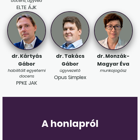
docens, ügyvéd
ELTE ÁJK
dr. Kártyás
dr. Takács
dr. Monzák-
Gábor
Gábor
Magyar Éva
habilitált egyetemi
ügyvezető
munkajogász
docens
Opus Simplex
PPKE JAK
A honlapról