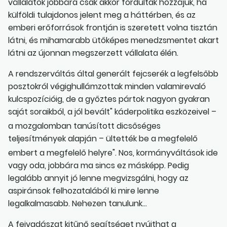
vállalatok jobbára csak akkor fordultak hozzájuk, ha
külföldi tulajdonos jelent meg a háttérben, és az
emberi erőforrások frontján is szeretett volna tisztán
látni, és mihamarabb ütőképes menedzsmentet akart
látni az újonnan megszerzett vállalata élén.
A rendszerváltás által generált fejcserék a legfelsőbb
posztokról végighullámzottak minden valamirevaló
kulcspozícióig, de a győztes pártok nagyon gyakran
saját soraikból, a jól bevált" káderpolitika eszközeivel –
a mozgalomban tanúsított dicsőséges
teljesítmények alapján – ültették be a megfelelő
embert a megfelelő helyre". Nos, kormányváltások ide
vagy oda, jobbára ma sincs ez másképp. Pedig
legalább annyit jó lenne megvizsgálni, hogy az
aspiránsok felhozatalából ki mire lenne
legalkalmasabb. Nehezen tanulunk...
A fejvadászat kitűnő segítséget nyújthat a