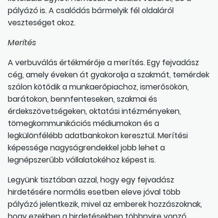
pályázó is. A csalódás bármelyik fél oldaláról
veszteséget okoz.
Merítés
A verbuválás értékmérője a merítés. Egy fejvadász
cég, amely éveken át gyakorolja a szakmát, temérdek
szálon kötődik a munkaerőpiachoz, ismerősökön,
barátokon, bennfenteseken, szakmai és
érdekszövetségeken, oktatási intézményeken,
tömegkommunikációs médiumokon és a
legkülönfélébb adatbankokon keresztül. Merítési
képessége nagyságrendekkel jobb lehet a
legnépszerűbb vállalatokéhoz képest is.
Legyünk tisztában azzal, hogy egy fejvadász
hirdetésére normális esetben eleve jóval több
pályázó jelentkezik, mivel az emberek hozzászoknak,
hogy ezekben a hirdetésekben többnyire vonzó