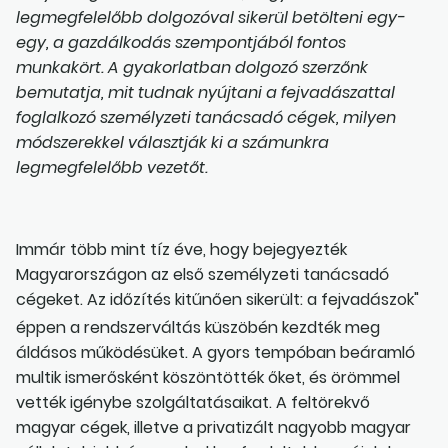
legmegfelelőbb dolgozóval sikerül betölteni egy-
egy, a gazdálkodás szempontjából fontos
munkakört. A gyakorlatban dolgozó szerzőnk
bemutatja, mit tudnak nyújtani a fejvadászattal
foglalkozó személyzeti tanácsadó cégek, milyen
módszerekkel választják ki a számunkra
legmegfelelőbb vezetőt.
Immár több mint tíz éve, hogy bejegyezték
Magyarországon az első személyzeti tanácsadó
cégeket. Az időzítés kitűnően sikerült: a fejvadászok"
éppen a rendszerváltás küszöbén kezdték meg
áldásos működésüket. A gyors tempóban beáramló
multik ismerősként köszöntötték őket, és örömmel
vették igénybe szolgáltatásaikat. A feltörekvő
magyar cégek, illetve a privatizált nagyobb magyar