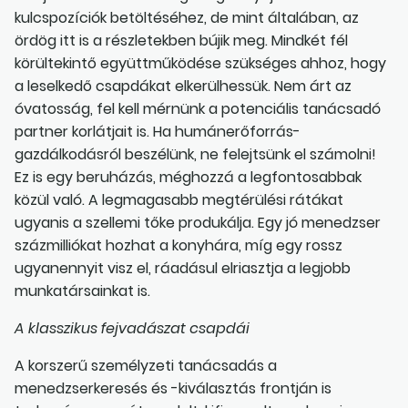
kulcspozíciók betöltéséhez, de mint általában, az
ördög itt is a részletekben bújik meg. Mindkét fél
körültekintő együttműködése szükséges ahhoz, hogy
a leselkedő csapdákat elkerülhessük. Nem árt az
óvatosság, fel kell mérnünk a potenciális tanácsadó
partner korlátjait is. Ha humánerőforrás-
gazdálkodásról beszélünk, ne felejtsünk el számolni!
Ez is egy beruházás, méghozzá a legfontosabbak
közül való. A legmagasabb megtérülési rátákat
ugyanis a szellemi tőke produkálja. Egy jó menedzser
százmilliókat hozhat a konyhára, míg egy rossz
ugyanennyit visz el, ráadásul elriasztja a legjobb
munkatársainkat is.
A klasszikus fejvadászat csapdái
A korszerű személyzeti tanácsadás a
menedzserkeresés és -kiválasztás frontján is