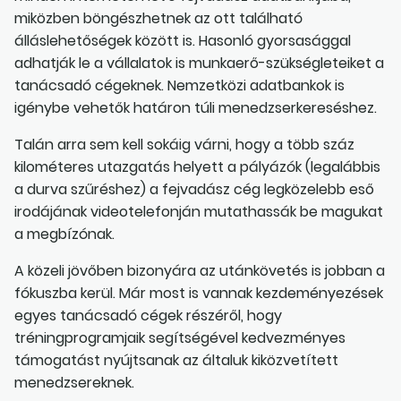
miközben böngészhetnek az ott található
álláslehetőségek között is. Hasonló gyorsasággal
adhatják le a vállalatok is munkaerő-szükségleteiket a
tanácsadó cégeknek. Nemzetközi adatbankok is
igénybe vehetők határon túli menedzserkereséshez.
Talán arra sem kell sokáig várni, hogy a több száz
kilométeres utazgatás helyett a pályázók (legalábbis
a durva szűréshez) a fejvadász cég legközelebb eső
irodájának videotelefonján mutathassák be magukat
a megbízónak.
A közeli jövőben bizonyára az utánkövetés is jobban a
fókuszba kerül. Már most is vannak kezdeményezések
egyes tanácsadó cégek részéről, hogy
tréningprogramjaik segítségével kedvezményes
támogatást nyújtsanak az általuk kiközvetített
menedzsereknek.