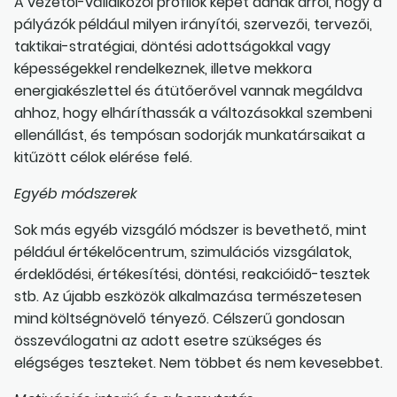
A vezetői-vállalkozói profilok képet adnak arról, hogy a
pályázók például milyen irányítói, szervezői, tervezői,
taktikai-stratégiai, döntési adottságokkal vagy
képességekkel rendelkeznek, illetve mekkora
energiakészlettel és átütőerővel vannak megáldva
ahhoz, hogy elháríthassák a változásokkal szembeni
ellenállást, és tempósan sodorják munkatársaikat a
kitűzött célok elérése felé.
Egyéb módszerek
Sok más egyéb vizsgáló módszer is bevethető, mint
például értékelőcentrum, szimulációs vizsgálatok,
érdeklődési, értékesítési, döntési, reakcióidő-tesztek
stb. Az újabb eszközök alkalmazása természetesen
mind költségnövelő tényező. Célszerű gondosan
összeválogatni az adott esetre szükséges és
elégséges teszteket. Nem többet és nem kevesebbet.