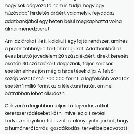
hogy sok cégvezető nem is tudja, hogy egy
húzósabb" hirdetés áráért valamelyik fejvadász
adatbankjából egy héten belül megkaphatta volna
álmai menedzserét.
Ami az árakat illeti, kialakult egyfajta rendszer, amihez
a profik többnyire tartják magukat. Adatbankból az
éves bruttó jövedelem 20 százalékáért, direkt keresés
esetén 30 százalékért dolgoznak, teljes keresés
esetén ehhez jön még a hirdetések díja. A felső-
közép vezetőknél 700 000 forint, a legfelsőbb vezetők
esetén 1 millió forint az a lélektani határ, aminél
bátrabban lehet alkudozni.
Célszerű a legjobban teljesítő fejvadászokkal
keretszerződéseket kötni, mivel ez a fizetési
kedvezményeken túl azzal az előnynyel is járhat, hogy
a humánerőforrás-gazdálkodási tervekbe beavatott