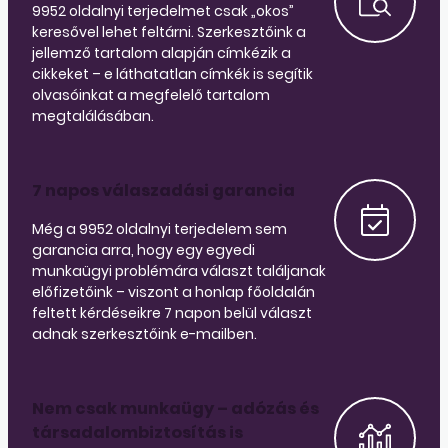
9952 oldalnyi terjedelmet csak „okos”
keresővel lehet feltárni. Szerkesztőink a
jellemző tartalom alapján címkézik a
cikkeket – e láthatatlan címkék is segítik
olvasóinkat a megfelelő tartalom
megtalálásában.
7 napos válaszadási garancia
Még a 9952 oldalnyi terjedelem sem
garancia arra, hogy egy egyedi
munkaügyi problémára választ találjanak
előfizetőink – viszont a honlap főoldalán
feltett kérdéseikre 7 napon belül választ
adnak szerkesztőink e-mailben.
Nem csak munkaügy – adózás és
társadalombiztosítás is