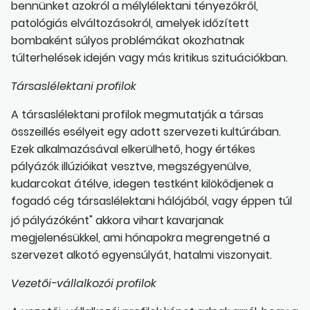
bennünket azokról a mélylélektani tényezőkről,
patológiás elváltozásokról, amelyek időzített
bombaként súlyos problémákat okozhatnak
túlterhelések idején vagy más kritikus szituációkban.
Társaslélektani profilok
A társaslélektani profilok megmutatják a társas
összeillés esélyeit egy adott szervezeti kultúrában.
Ezek alkalmazásával elkerülhető, hogy értékes
pályázók illúzióikat vesztve, megszégyenülve,
kudarcokat átélve, idegen testként kilökődjenek a
fogadó cég társaslélektani hálójából, vagy éppen túl
jó pályázóként" akkora vihart kavarjanak
megjelenésükkel, ami hónapokra megrengetné a
szervezet alkotó egyensúlyát, hatalmi viszonyait.
Vezetői-vállalkozói profilok