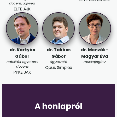
docens, ügyvéd
ELTE ÁJK
dr. Kártyás
dr. Takács
dr. Monzák-
Gábor
Gábor
Magyar Éva
habilitált egyetemi
ügyvezető
munkajogász
docens
Opus Simplex
PPKE JAK
A honlapról