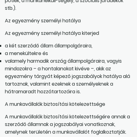
pótlék, a munkanélküli-segély, a szociális járadékok
stb.).
Az egyezmény személyi hatálya
Az egyezmény személyi hatálya kiterjed
a két szerződő állam állampolgáraira,
a menekültekre és
valamely harmadik ország állampolgáraira, vagyis
mindazokra – a hontalanokat kivéve –, akik az
egyezmény tárgyát képező jogszabályok hatálya alá
tartoznak, valamint ezeknek a személyeknek a
hátramaradt hozzátartozóira is.
A munkavállalók biztosítási kötelezettsége
A munkavállalók biztosítási kötelezettségére annak a
szerződő államnak a jogszabályai vonatkoznak,
amelynek területén a munkavállalót foglalkoztatják.