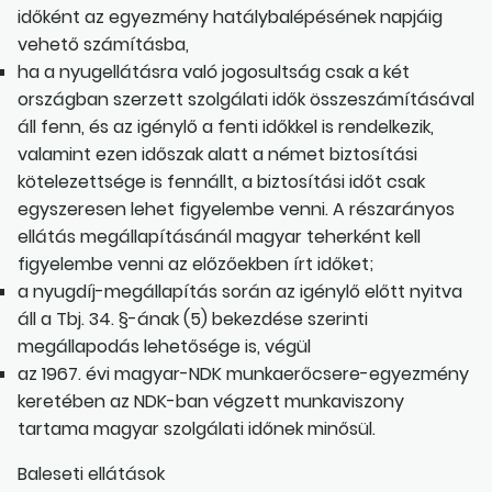
időként az egyezmény hatálybalépésének napjáig
vehető számításba,
ha a nyugellátásra való jogosultság csak a két
országban szerzett szolgálati idők összeszámításával
áll fenn, és az igénylő a fenti időkkel is rendelkezik,
valamint ezen időszak alatt a német biztosítási
kötelezettsége is fennállt, a biztosítási időt csak
egyszeresen lehet figyelembe venni. A részarányos
ellátás megállapításánál magyar teherként kell
figyelembe venni az előzőekben írt időket;
a nyugdíj-megállapítás során az igénylő előtt nyitva
áll a Tbj. 34. §-ának (5) bekezdése szerinti
megállapodás lehetősége is, végül
az 1967. évi magyar-NDK munkaerőcsere-egyezmény
keretében az NDK-ban végzett munkaviszony
tartama magyar szolgálati időnek minősül.
Baleseti ellátások