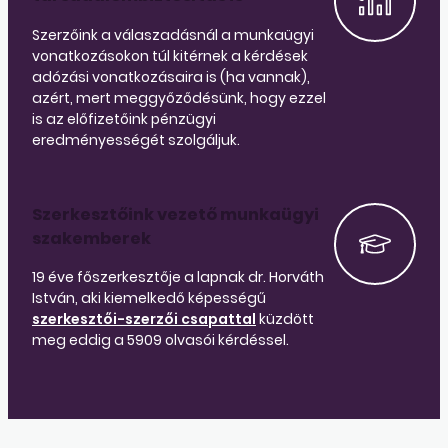
Szerzőink a válaszadásnál a munkaügyi
vonatkozásokon túl kitérnek a kérdések
adózási vonatkozásaira is (ha vannak),
azért, mert meggyőződésünk, hogy ezzel
is az előfizetőink pénzügyi
eredményességét szolgáljuk.
Szerkesztőink vezető munkaügyi
szakemberek
19 éve főszerkesztője a lapnak dr. Horváth
István, aki kiemelkedő képességű
szerkesztői-szerzői csapattal
küzdött
meg eddig a 5909 olvasói kérdéssel.