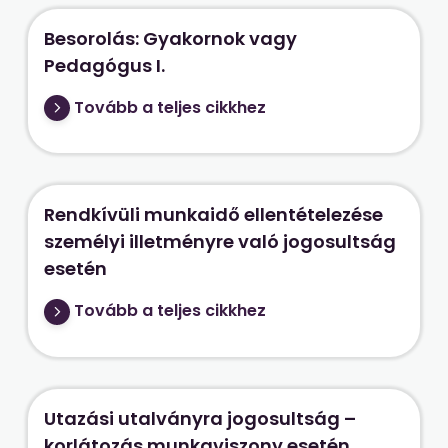
Besorolás: Gyakornok vagy
Pedagógus I.
Tovább a teljes cikkhez
Rendkívüli munkaidő ellentételezése
személyi illetményre való jogosultság
esetén
Tovább a teljes cikkhez
Utazási utalványra jogosultság –
korlátozás munkaviszony esetén