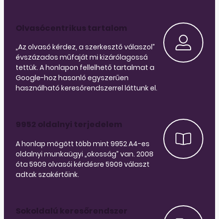
Olvasócentrikus tartalom
„Az olvasó kérdez, a szerkesztő válaszol”
évszázados műfaját mi kizárólagossá
tettük. A honlapon fellelhető tartalmat a
Google-hoz hasonló egyszerűen
használható keresőrendszerrel láttunk el.
9952 oldalnyi terjedelem
A honlap mögött több mint 9952 A4-es
oldalnyi munkaügyi „okosság” van. 2008
óta 5909 olvasói kérdésre 5909 választ
adtak szakértőink.
Sokoldalú keresőrendszer