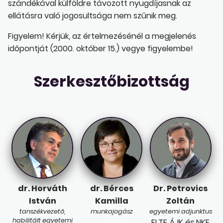
szándékával külföldre távozott nyugdíjasnak az
ellátásra való jogosultsága nem szűnik meg.
Figyelem! Kérjük, az értelmezésénél a megjelenés
időpontját (2000. október 15.) vegye figyelembe!
Szerkesztőbizottság
dr. Horváth
dr. Bérces
Dr. Petrovics
István
Kamilla
Zoltán
tanszékvezető,
munkajogász
egyetemi adjunktus
habilitált egyetemi
ELTE ÁJK
és
NKE