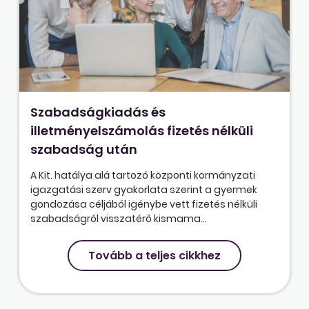
Szabadságkiadás és
illetményelszámolás fizetés nélküli
szabadság után
A Kit. hatálya alá tartozó központi kormányzati
igazgatási szerv gyakorlata szerint a gyermek
gondozása céljából igénybe vett fizetés nélküli
szabadságról visszatérő kismama...
Tovább a teljes cikkhez