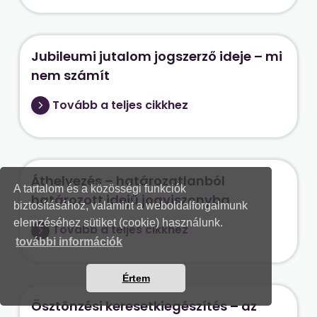
Jubileumi jutalom jogszerző ideje – mi
nem számít
Tovább a teljes cikkhez
Áthelyezés – határozatlanból
A tartalom és a közösségi funkciók
határozott idejű jogviszonyba
biztosításához, valamint a weboldalforgalmunk
elemzéséhez sütiket (cookie) használunk.
Tovább a teljes cikkhez
további információk
Értem
Ösztönzési keresetkiegészítés – az