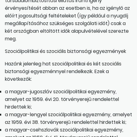
társadalombiztosítási ellátás iránti igény
érvényesítését abban az esetben is, ha az igénylő az
előírt jogosultsági feltételeket (így például a nyugdíj
megállapításához szükséges szolgálati időt) csak a
két országban eltöltött idők alapulvételével szerezte
meg.
Szociálpolitikai és szociális biztonsági egyezmények
Hazánk jelenleg hat szociálpolitikai és két szociális
biztonsági egyezménnyel rendelkezik. Ezek a
következők:
a magyar-jugoszláv szociálpolitikai egyezmény,
amelyet az 1959. évi 20. törvényerejű rendelettel
hirdettek ki;
a magyar-lengyel szociálpolitikai egyezmény, amelyet
az 1959. évi 38. törvényerejű rendelettel hirdettek ki;
a magyar-csehszlovák szociálpolitikai egyezmény,