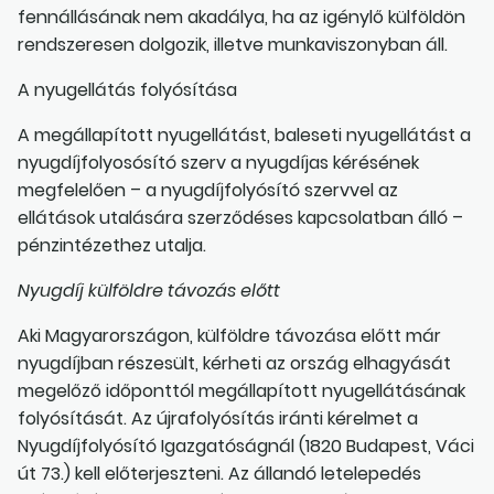
fennállásának nem akadálya, ha az igénylő külföldön
rendszeresen dolgozik, illetve munkaviszonyban áll.
A nyugellátás folyósítása
A megállapított nyugellátást, baleseti nyugellátást a
nyugdíjfolyosósító szerv a nyugdíjas kérésének
megfelelően – a nyugdíjfolyósító szervvel az
ellátások utalására szerződéses kapcsolatban álló –
pénzintézethez utalja.
Nyugdíj külföldre távozás előtt
Aki Magyarországon, külföldre távozása előtt már
nyugdíjban részesült, kérheti az ország elhagyását
megelőző időponttól megállapított nyugellátásának
folyósítását. Az újrafolyósítás iránti kérelmet a
Nyugdíjfolyósító Igazgatóságnál (1820 Budapest, Váci
út 73.) kell előterjeszteni. Az állandó letelepedés