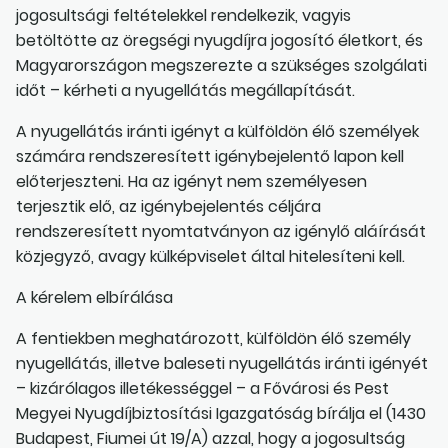
jogosultsági feltételekkel rendelkezik, vagyis
betöltötte az öregségi nyugdíjra jogosító életkort, és
Magyarországon megszerezte a szükséges szolgálati
időt – kérheti a nyugellátás megállapítását.
A nyugellátás iránti igényt a külföldön élő személyek
számára rendszeresített igénybejelentő lapon kell
előterjeszteni. Ha az igényt nem személyesen
terjesztik elő, az igénybejelentés céljára
rendszeresített nyomtatványon az igénylő aláírását
közjegyző, avagy külképviselet által hitelesíteni kell.
A kérelem elbírálása
A fentiekben meghatározott, külföldön élő személy
nyugellátás, illetve baleseti nyugellátás iránti igényét
– kizárólagos illetékességgel – a Fővárosi és Pest
Megyei Nyugdíjbiztosítási Igazgatóság bírálja el (1430
Budapest, Fiumei út 19/A) azzal, hogy a jogosultság