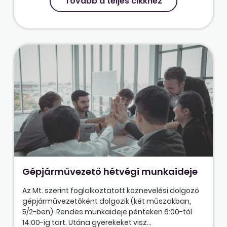
Tovább a teljes cikkhez
Gépjárművezető hétvégi munkaideje
Az Mt. szerint foglalkoztatott köznevelési dolgozó
gépjárművezetőként dolgozik (két műszakban,
5/2-ben). Rendes munkaideje pénteken 6:00-tól
14:00-ig tart. Utána gyerekeket visz...