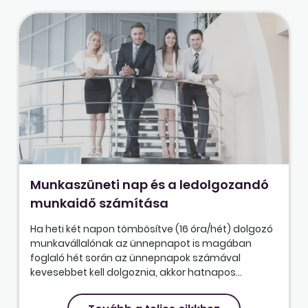
Munkaszüneti nap és a ledolgozandó
munkaidő számítása
Ha heti két napon tömbösítve (16 óra/hét) dolgozó
munkavállalónak az ünnepnapot is magában
foglaló hét során az ünnepnapok számával
kevesebbet kell dolgoznia, akkor hatnapos...