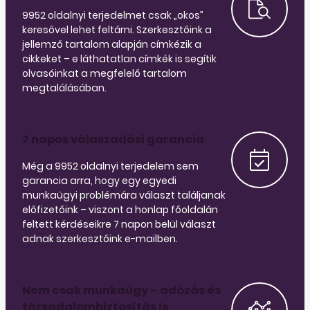
9952 oldalnyi terjedelmet csak „okos”
keresővel lehet feltárni. Szerkesztőink a
jellemző tartalom alapján címkézik a
cikkeket – e láthatatlan címkék is segítik
olvasóinkat a megfelelő tartalom
megtalálásában.
7 napos válaszadási garancia
Még a 9952 oldalnyi terjedelem sem
garancia arra, hogy egy egyedi
munkaügyi problémára választ találjanak
előfizetőink – viszont a honlap főoldalán
feltett kérdéseikre 7 napon belül választ
adnak szerkesztőink e-mailben.
Nem csak munkaügy – adózás és
társadalombiztosítás is