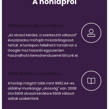
A honlapról
Olvasócentrikus tartalom
„Az olvasó kérdez, a szerkesztő válaszol”
évszázados műfaját mi kizárólagossá
tettük. A honlapon fellelhető tartalmat a
Google-hoz hasonló egyszerűen
használható keresőrendszerrel láttunk el.
9952 oldalnyi terjedelem
A honlap mögött több mint 9952 A4-es
oldalnyi munkaügyi „okosság” van. 2008
óta 5909 olvasói kérdésre 5909 választ
adtak szakértőink.