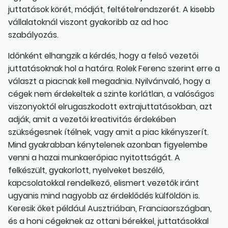
juttatások körét, módját, feltételrendszerét. A kisebb
vállalatoknál viszont gyakoribb az ad hoc
szabályozás.
Időnként elhangzik a kérdés, hogy a felső vezetői
juttatásoknak hol a határa. Rolek Ferenc szerint erre a
választ a piacnak kell megadnia. Nyilvánvaló, hogy a
cégek nem érdekeltek a szinte korlátlan, a valóságos
viszonyoktól elrugaszkodott extrajuttatásokban, azt
adják, amit a vezetői kreativitás érdekében
szükségesnek ítélnek, vagy amit a piac kikényszerít.
Mind gyakrabban kénytelenek azonban figyelembe
venni a hazai munkaerőpiac nyitottságát. A
felkészült, gyakorlott, nyelveket beszélő,
kapcsolatokkal rendelkező, elismert vezetők iránt
ugyanis mind nagyobb az érdeklődés külföldön is.
Keresik őket például Ausztriában, Franciaországban,
és a honi cégeknek az ottani bérekkel, juttatásokkal