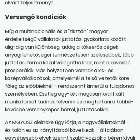
elvárt teljesítményt.
Versengő kondíciók
Míg a multinacionális és a "tisztán" magyar
érdekeltségű vállalatok juttatási gyakorlata között
alig-alig van különbség, addig a tőkeerős cégek
anyagi lehetőségei természetesen szélesebbek, több
juttatási forma közül válogathatnak, mint a kevésbé
prosperálók. Más helyzetben vannak a kis- és
középvállalkozások, amelyeknél a felső vezetők köre –
főleg az előbbieknél – rendszerint kimerül a tulajdonos
személyében. Esetleg egy-két magasan kvalifikált
munkatársat tudnak felvenni és megtartani a többé-
kevésbé versenyképes bérrel, juttatásokkal.
Az MGYOSZ alelnöke úgy látja, a nagyvállalatoknál –
és talán ez az irányításból következik – általában
egységesebb elvek szerint szabályozzák a béren kívüli