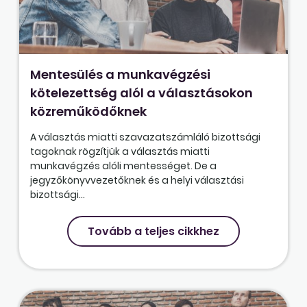
Mentesülés a munkavégzési
kötelezettség alól a választásokon
közreműködőknek
A választás miatti szavazatszámláló bizottsági
tagoknak rögzítjük a választás miatti
munkavégzés alóli mentességet. De a
jegyzőkönyvvezetőknek és a helyi választási
bizottsági...
Tovább a teljes cikkhez