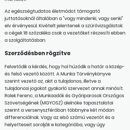
Az egészségtudatos életmódot támogató
juttatásoknál általában a "vagy mindenki, vagy senki"
elv érvényesül. Kivételt jelentenek a szűrővizsgálatok:
a cégek 18 százaléka csak a vezetőket részesíti ebben
a szolgáltatásban.
Szerződésben rögzítve
Felvetődik a kérdés, hogy hol húzódik a határ a közép-
és felső vezető között. A Munka Törvénykönyve
szerint vezető az, akit a tulajdonos, illetve a
tulajdonosi jogokat gyakorló szervezet annak minősít.
Rolek Ferenc, a Munkaadók és Gyáriparosok Országos
Szövetségének (MGYOSZ) alelnöke tapasztalatai
szerint a versenyszférában többnyire két módon
differenciálnak. Vagy az első számú vezetőt és a
helyetteseit sorolják e kategóriába, vagy úgy