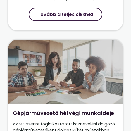
Tovább a teljes cikkhez
Gépjárművezető hétvégi munkaideje
Az Mt. szerint foglalkoztatott köznevelési dolgozó
gépjárművezetőként dolgozik (két műszakban,