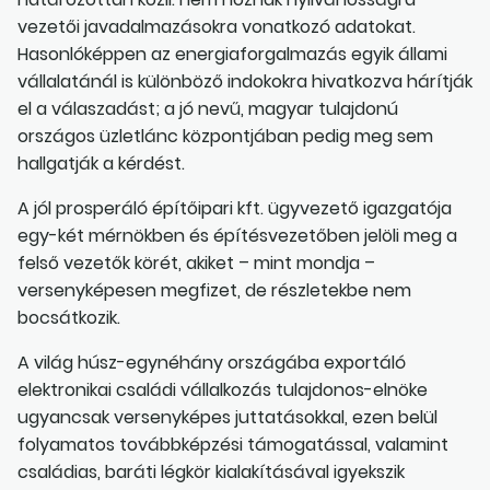
vezetői javadalmazásokra vonatkozó adatokat.
Hasonlóképpen az energiaforgalmazás egyik állami
vállalatánál is különböző indokokra hivatkozva hárítják
el a válaszadást; a jó nevű, magyar tulajdonú
országos üzletlánc központjában pedig meg sem
hallgatják a kérdést.
A jól prosperáló építőipari kft. ügyvezető igazgatója
egy-két mérnökben és építésvezetőben jelöli meg a
felső vezetők körét, akiket – mint mondja –
versenyképesen megfizet, de részletekbe nem
bocsátkozik.
A világ húsz-egynéhány országába exportáló
elektronikai családi vállalkozás tulajdonos-elnöke
ugyancsak versenyképes juttatásokkal, ezen belül
folyamatos továbbképzési támogatással, valamint
családias, baráti légkör kialakításával igyekszik