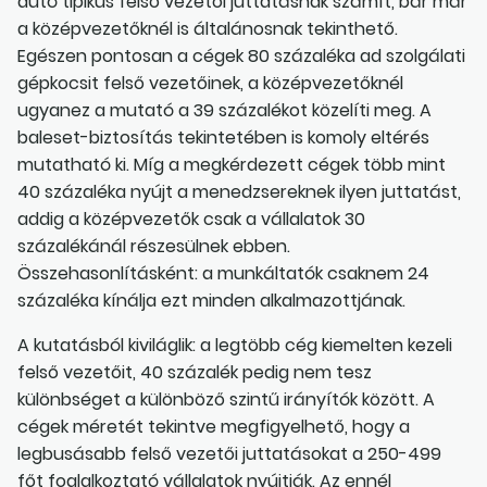
autó tipikus felső vezetői juttatásnak számít, bár már
a középvezetőknél is általánosnak tekinthető.
Egészen pontosan a cégek 80 százaléka ad szolgálati
gépkocsit felső vezetőinek, a középvezetőknél
ugyanez a mutató a 39 százalékot közelíti meg. A
baleset-biztosítás tekintetében is komoly eltérés
mutatható ki. Míg a megkérdezett cégek több mint
40 százaléka nyújt a menedzsereknek ilyen juttatást,
addig a középvezetők csak a vállalatok 30
százalékánál részesülnek ebben.
Összehasonlításként: a munkáltatók csaknem 24
százaléka kínálja ezt minden alkalmazottjának.
A kutatásból kiviláglik: a legtöbb cég kiemelten kezeli
felső vezetőit, 40 százalék pedig nem tesz
különbséget a különböző szintű irányítók között. A
cégek méretét tekintve megfigyelhető, hogy a
legbusásabb felső vezetői juttatásokat a 250-499
főt foglalkoztató vállalatok nyújtják. Az ennél