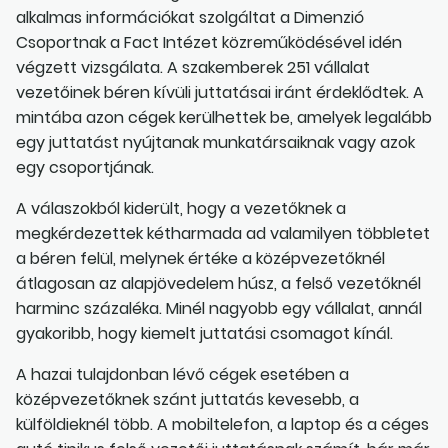
alkalmas információkat szolgáltat a Dimenzió
Csoportnak a Fact Intézet közreműködésével idén
végzett vizsgálata. A szakemberek 251 vállalat
vezetőinek béren kívüli juttatásai iránt érdeklődtek. A
mintába azon cégek kerülhettek be, amelyek legalább
egy juttatást nyújtanak munkatársaiknak vagy azok
egy csoportjának.
A válaszokból kiderült, hogy a vezetőknek a
megkérdezettek kétharmada ad valamilyen többletet
a béren felül, melynek értéke a középvezetőknél
átlagosan az alapjövedelem húsz, a felső vezetőknél
harminc százaléka. Minél nagyobb egy vállalat, annál
gyakoribb, hogy kiemelt juttatási csomagot kínál.
A hazai tulajdonban lévő cégek esetében a
középvezetőknek szánt juttatás kevesebb, a
külföldieknél több. A mobiltelefon, a laptop és a céges