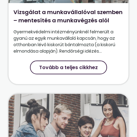
Vizsgálat a munkavállalóval szemben
– mentesítés a munkavégzés alól
Gyermekvédelmi intézményünknél felmerült a
gyanú az egyik munkavállaló kapcsán, hogy az
otthonban lévő kiskorút bántalmazta (a kiskorú
elmondása alapján). Rendőrségi idézés...
Tovább a teljes cikkhez