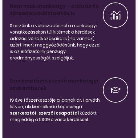
Nem csak munkaügy – adózás és
társadalombiztosítás is
Szerzőink a válaszadásnál a munkaügyi
vonatkozásokon túl kitérnek a kérdések
adózási vonatkozásaira is (ha vannak),
azért, mert meggyőződésünk, hogy ezzel
is az előfizetőink pénzügyi
eredményességét szolgáljuk.
Szerkesztőink vezető munkaügyi
szakemberek
19 éve főszerkesztője a lapnak dr. Horváth
István, aki kiemelkedő képességű
szerkesztői-szerzői csapattal
küzdött
meg eddig a 5909 olvasói kérdéssel.