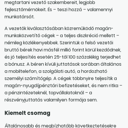
megtartani vezető szakembereit, legjobb
fejlesztőmérnökeit. És – teszi hozzá – valamennyi
munkatársát.
A vezetők kiválasztásában közreműködő magán-
munkaközvetítő cégek – a teljes diszkréció mellett –
némileg közlékenyebbek. Szerintük a felső vezetői
bruttó bérek havi másfél millió forint körül kezdődnek,
és jó teljesítés esetén 25-től 100 százalékig terjedhet
a bónusz. A béren kívüli juttatások sorában általános
a mobiltelefon, a szolgálati autó, a hordozható
személyi számítógép. A cégek többnyire teljesítik a
magán-nyugdíjpénztári befizetéseket, és nem ritka –
a pénzintézeteknél, topvállalatoknál – a
részvényjuttatás valamilyen formája sem.
Kiemelt csomag
Általánosabb és megbízhatóbb következtetésekre