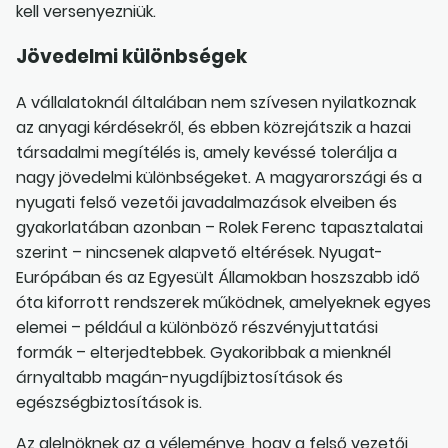
kell versenyezniük.
Jövedelmi különbségek
A vállalatoknál általában nem szívesen nyilatkoznak
az anyagi kérdésekről, és ebben közrejátszik a hazai
társadalmi megítélés is, amely kevéssé tolerálja a
nagy jövedelmi különbségeket. A magyarországi és a
nyugati felső vezetői javadalmazások elveiben és
gyakorlatában azonban – Rolek Ferenc tapasztalatai
szerint – nincsenek alapvető eltérések. Nyugat-
Európában és az Egyesült Államokban hoszszabb idő
óta kiforrott rendszerek működnek, amelyeknek egyes
elemei – például a különböző részvényjuttatási
formák – elterjedtebbek. Gyakoribbak a mienknél
árnyaltabb magán-nyugdíjbiztosítások és
egészségbiztosítások is.
Az alelnöknek az a véleménye, hogy a felső vezetői