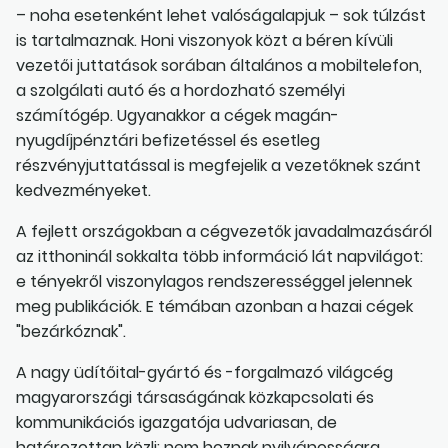
– noha esetenként lehet valóságalapjuk – sok túlzást
is tartalmaznak. Honi viszonyok közt a béren kívüli
vezetői juttatások sorában általános a mobiltelefon,
a szolgálati autó és a hordozható személyi
számítógép. Ugyanakkor a cégek magán-
nyugdíjpénztári befizetéssel és esetleg
részvényjuttatással is megfejelik a vezetőknek szánt
kedvezményeket.
A fejlett országokban a cégvezetők javadalmazásáról
az itthoninál sokkalta több információ lát napvilágot:
e tényekről viszonylagos rendszerességgel jelennek
meg publikációk. E témában azonban a hazai cégek
"bezárkóznak".
A nagy üdítőital-gyártó és -forgalmazó világcég
magyarországi társaságának közkapcsolati és
kommunikációs igazgatója udvariasan, de
határozottan közli: nem hoznak nyilvánosságra