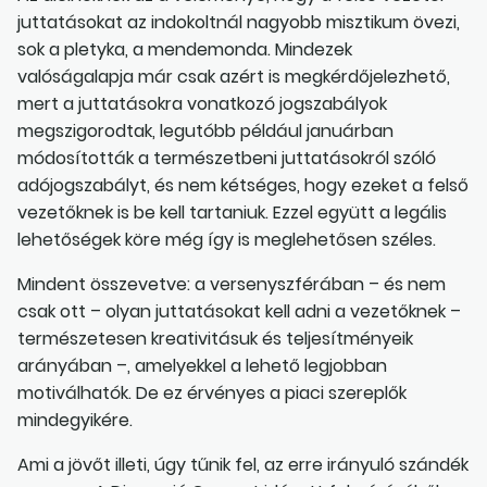
juttatásokat az indokoltnál nagyobb misztikum övezi,
sok a pletyka, a mendemonda. Mindezek
valóságalapja már csak azért is megkérdőjelezhető,
mert a juttatásokra vonatkozó jogszabályok
megszigorodtak, legutóbb például januárban
módosították a természetbeni juttatásokról szóló
adójogszabályt, és nem kétséges, hogy ezeket a felső
vezetőknek is be kell tartaniuk. Ezzel együtt a legális
lehetőségek köre még így is meglehetősen széles.
Mindent összevetve: a versenyszférában – és nem
csak ott – olyan juttatásokat kell adni a vezetőknek –
természetesen kreativitásuk és teljesítményeik
arányában –, amelyekkel a lehető legjobban
motiválhatók. De ez érvényes a piaci szereplők
mindegyikére.
Ami a jövőt illeti, úgy tűnik fel, az erre irányuló szándék