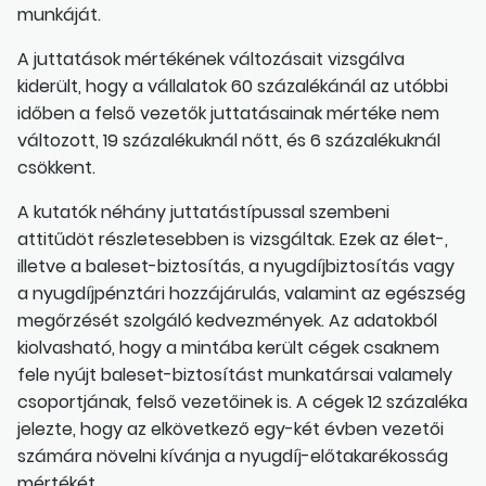
munkáját.
A juttatások mértékének változásait vizsgálva
kiderült, hogy a vállalatok 60 százalékánál az utóbbi
időben a felső vezetők juttatásainak mértéke nem
változott, 19 százalékuknál nőtt, és 6 százalékuknál
csökkent.
A kutatók néhány juttatástípussal szembeni
attitűdöt részletesebben is vizsgáltak. Ezek az élet-,
illetve a baleset-biztosítás, a nyugdíjbiztosítás vagy
a nyugdíjpénztári hozzájárulás, valamint az egészség
megőrzését szolgáló kedvezmények. Az adatokból
kiolvasható, hogy a mintába került cégek csaknem
fele nyújt baleset-biztosítást munkatársai valamely
csoportjának, felső vezetőinek is. A cégek 12 százaléka
jelezte, hogy az elkövetkező egy-két évben vezetői
számára növelni kívánja a nyugdíj-előtakarékosság
mértékét.