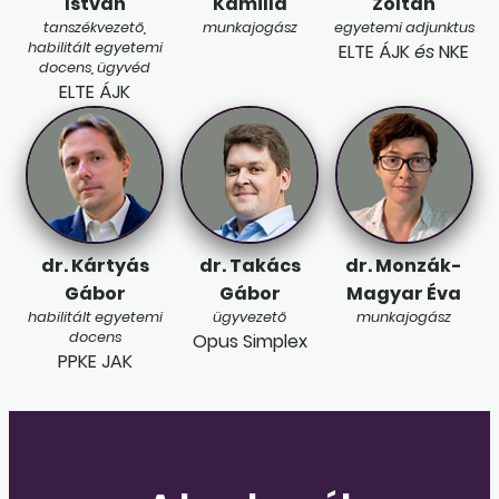
István
Kamilla
Zoltán
tanszékvezető,
munkajogász
egyetemi adjunktus
habilitált egyetemi
ELTE ÁJK
és
NKE
docens, ügyvéd
ELTE ÁJK
dr. Kártyás
dr. Takács
dr. Monzák-
Gábor
Gábor
Magyar Éva
habilitált egyetemi
ügyvezető
munkajogász
docens
Opus Simplex
PPKE JAK