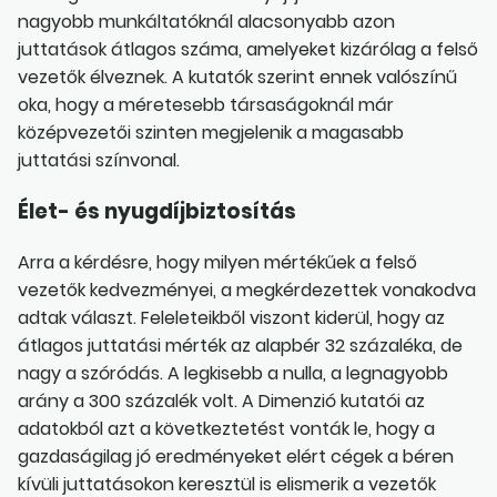
nagyobb munkáltatóknál alacsonyabb azon
juttatások átlagos száma, amelyeket kizárólag a felső
vezetők élveznek. A kutatók szerint ennek valószínű
oka, hogy a méretesebb társaságoknál már
középvezetői szinten megjelenik a magasabb
juttatási színvonal.
Élet- és nyugdíjbiztosítás
Arra a kérdésre, hogy milyen mértékűek a felső
vezetők kedvezményei, a megkérdezettek vonakodva
adtak választ. Feleleteikből viszont kiderül, hogy az
átlagos juttatási mérték az alapbér 32 százaléka, de
nagy a szóródás. A legkisebb a nulla, a legnagyobb
arány a 300 százalék volt. A Dimenzió kutatói az
adatokból azt a következtetést vonták le, hogy a
gazdaságilag jó eredményeket elért cégek a béren
kívüli juttatásokon keresztül is elismerik a vezetők