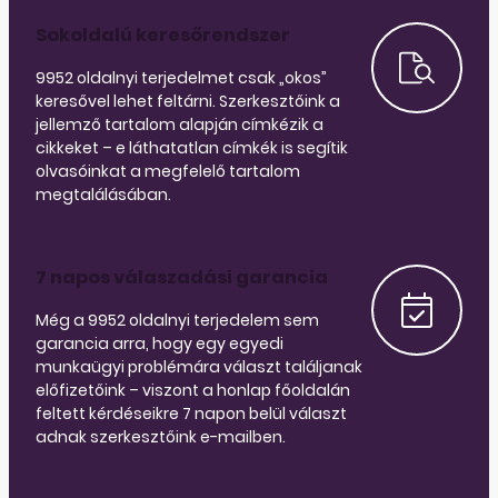
Sokoldalú keresőrendszer
9952 oldalnyi terjedelmet csak „okos”
keresővel lehet feltárni. Szerkesztőink a
jellemző tartalom alapján címkézik a
cikkeket – e láthatatlan címkék is segítik
olvasóinkat a megfelelő tartalom
megtalálásában.
7 napos válaszadási garancia
Még a 9952 oldalnyi terjedelem sem
garancia arra, hogy egy egyedi
munkaügyi problémára választ találjanak
előfizetőink – viszont a honlap főoldalán
feltett kérdéseikre 7 napon belül választ
adnak szerkesztőink e-mailben.