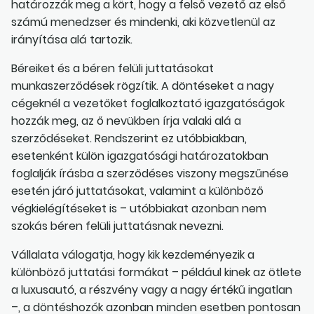
határozzák meg a kört, hogy a felső vezető az első
számú menedzser és mindenki, aki közvetlenül az
irányítása alá tartozik.
Béreiket és a béren felüli juttatásokat
munkaszerződések rögzítik. A döntéseket a nagy
cégeknél a vezetőket foglalkoztató igazgatóságok
hozzák meg, az ő nevükben írja valaki alá a
szerződéseket. Rendszerint ez utóbbiakban,
esetenként külön igazgatósági határozatokban
foglalják írásba a szerződéses viszony megszűnése
esetén járó juttatásokat, valamint a különböző
végkielégítéseket is – utóbbiakat azonban nem
szokás béren felüli juttatásnak nevezni.
Vállalata válogatja, hogy kik kezdeményezik a
különböző juttatási formákat – például kinek az ötlete
a luxusautó, a részvény vagy a nagy értékű ingatlan
–, a döntéshozók azonban minden esetben pontosan