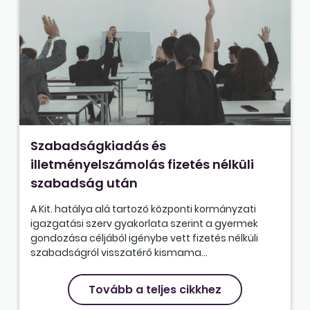
Szabadságkiadás és
illetményelszámolás fizetés nélküli
szabadság után
A Kit. hatálya alá tartozó központi kormányzati
igazgatási szerv gyakorlata szerint a gyermek
gondozása céljából igénybe vett fizetés nélküli
szabadságról visszatérő kismama...
Tovább a teljes cikkhez