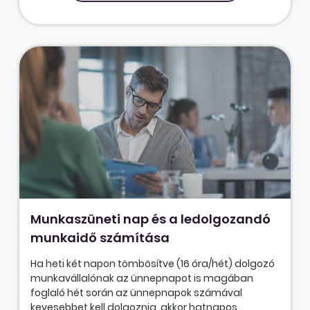
Munkaszüneti nap és a ledolgozandó
munkaidő számítása
Ha heti két napon tömbösítve (16 óra/hét) dolgozó
munkavállalónak az ünnepnapot is magában
foglaló hét során az ünnepnapok számával
kevesebbet kell dolgoznia, akkor hatnapos...