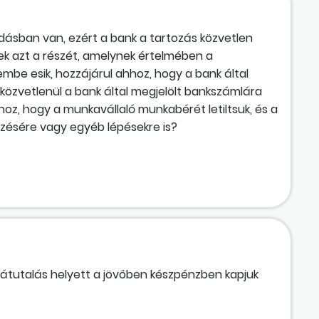
dásban van, ezért a bank a tartozás közvetlen
nek azt a részét, amelynek értelmében a
mbe esik, hozzájárul ahhoz, hogy a bank által
közvetlenül a bank által megjelölt bankszámlára
hoz, hogy a munkavállaló munkabérét letiltsuk, és a
rzésére vagy egyéb lépésekre is?
 átutalás helyett a jövőben készpénzben kapjuk