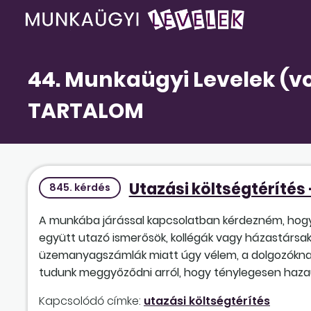
44. Munkaügyi Levelek (vo
TARTALOM
Utazási költségtéríté
845. kérdés
A munkába járással kapcsolatban kérdezném, hogy
együtt utazó ismerősök, kollégák vagy házastárs
üzemanyagszámlák miatt úgy vélem, a dolgozóknak i
tudunk meggyőződni arról, hogy ténylegesen haza
Kapcsolódó címke:
utazási költségtérítés