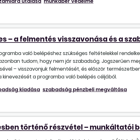
ámlára utalása
munkabér védelme
s – a felmentés visszavonása és a sz
ogramba való belépéshez szükséges feltételekkel rendelke
azonban tudom, hogy nem jár szabadság. Jogszerűen me
ével – visszavonjuk felmentését, és először természetben
kinevezését a programba való belépés céljából.
badság kiadása
szabadság pénzbeli megváltása
ésben történő részvétel – munkáltatói 