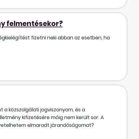
ony felmentésekor?
gkielégítést fizetni neki abban az esetben, ha
 a közszolgálati jogviszonyom, és a
letmény kifizetésére máig nem került sor. A
 követelhetem elmaradt járandóságomat?