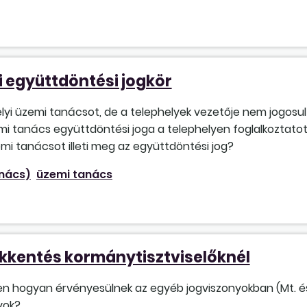
 együttdöntési jogkör
i üzemi tanácsot, de a telephelyek vezetője nem jogosult 
i tanács együttdöntési joga a telephelyen foglalkoztatott
mi tanácsot illeti meg az együttdöntési jog?
anács)
üzemi tanács
kkentés kormánytisztviselőknél
ben hogyan érvényesülnek az egyéb jogviszonyokban (Mt. és
yok?