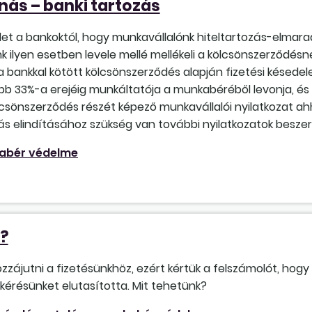
nás – banki tartozás
et a bankoktól, hogy munkavállalónk hiteltartozás-elmara
k ilyen esetben levele mellé mellékeli a kölcsönszerződés
 bankkal kötött kölcsönszerződés alapján fizetési késedele
b 33%-a erejéig munkáltatója a munkabéréből levonja, és 
lcsönszerződés részét képező munkavállalói nyilatkozat ah
tás elindításához szükség van további nyilatkozatok besze
abér védelme
s?
ájutni a fizetésünkhöz, ezért kértük a felszámolót, hogy
kérésünket elutasította. Mit tehetünk?