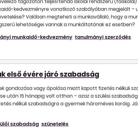
evelező tagozaton teljesítendő iskolai rendszerű (főiskolai
aidő-kedvezményre vonatkozó szabályában megjelölt – ugya
 követelése? Valóban megteheti a munkavállaló, hogy a mu
ogszerű lehetőségei vannak a munkáltatónak ez esetben?
mányi munkaidő-kedvezmény
tanulmányi szerződés
 első évére járó szabadság
mek gondozása vagy ápolása miatt kapott fizetés nélküli sz
 után 15 hónapig volt otthon – azaz a szülési szabadság 
etés nélküli szabadságra a gyermek hároméves koráig. Jár
ülői szabadság
szünetelés