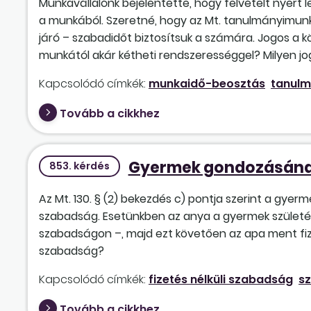
Munkavállalónk bejelentette, hogy felvételt nyert l
a munkából. Szeretné, hogy az Mt. tanulmányimunk
járó – szabadidőt biztosítsuk a számára. Jogos a
munkától akár kétheti rendszerességgel? Milyen j
Kapcsolódó címkék:
munkaidő-beosztás
tanul
Tovább a cikkhez
Gyermek gondozásának
853. kérdés
Az Mt. 130. § (2) bekezdés c) pontja szerint a gyer
szabadság. Esetünkben az anya a gyermek születése
szabadságon –, majd ezt követően az apa ment fiz
szabadság?
Kapcsolódó címkék:
fizetés nélküli szabadság
sz
Tovább a cikkhez