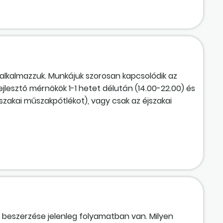
alkalmazzuk. Munkájuk szorosan kapcsolódik az
lesztő mérnökök 1-1 hetet délután (14.00-22.00) és
jszakai műszakpótlékot), vagy csak az éjszakai
k beszerzése jelenleg folyamatban van. Milyen