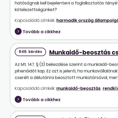
hatóságnak kell bejelenteni a foglalkoztatás tény
kötelezettségünket?
Kapcsolódó címkék:
harmadik ország állampolg
Tovább a cikkhez
Munkaidő-beosztás cse
848. kérdés
Az Mt. 147. § (3) bekezdése szerint a munkaidő-be
pihenőidőt kap. Ez azt is jelenti, ha munkavállalón
cserélt a délutánra beosztott munkatársával, mert 
Kapcsolódó címkék:
munkaidő-beosztás
rendkí
Tovább a cikkhez