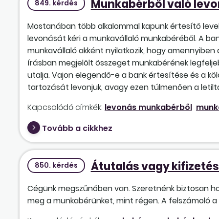
Munkabérből való levo
849. kérdés
Mostanában több alkalommal kapunk értesítő level
levonását kéri a munkavállaló munkabéréből. A ban
munkavállaló akként nyilatkozik, hogy amennyiben a
írásban megjelölt összeget munkabérének legfeljeb
utalja. Vajon elegendő-e a bank értesítése és a kö
tartozását levonjuk, avagy ezen túlmenően a letil
Kapcsolódó címkék:
levonás munkabérből
munk
Tovább a cikkhez
Átutalás vagy kifizeté
850. kérdés
Cégünk megszűnőben van. Szeretnénk biztosan hozz
meg a munkabérünket, mint régen. A felszámoló a 