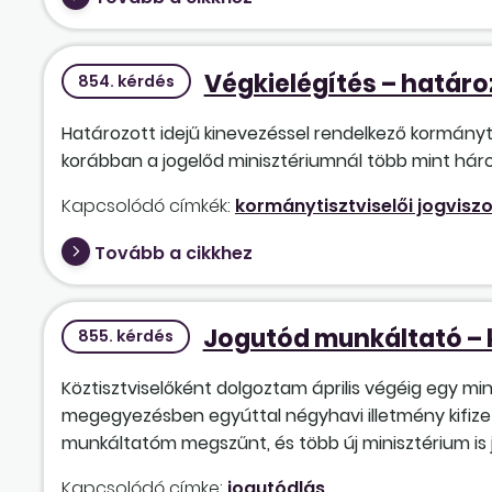
Végkielégítés – határo
854. kérdés
Határozott idejű kinevezéssel rendelkező kormányti
korábban a jogelőd minisztériumnál több mint háro
Kapcsolódó címkék:
kormánytisztviselői jogvisz
Tovább a cikkhez
Jogutód munkáltató – 
855. kérdés
Köztisztviselőként dolgoztam április végéig egy m
megegyezésben egyúttal négyhavi illetmény kifizet
munkáltatóm megszűnt, és több új minisztérium is
Kapcsolódó címke:
jogutódlás