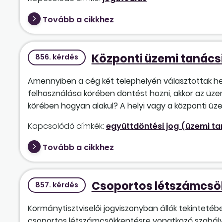
Tovább a cikkhez
Központi üzemi tanácsi
856. kérdés
Amennyiben a cég két telephelyén választottak hely
felhasználása körében döntést hozni, akkor az üzem
körében hogyan alakul? A helyi vagy a központi üze
Kapcsolódó címkék:
együttdöntési jog (üzemi t
Tovább a cikkhez
Csoportos létszámcsö
857. kérdés
Kormánytisztviselői jogviszonyban állók tekinteté
csoportos létszámcsökkentésre vonatkozó szabál