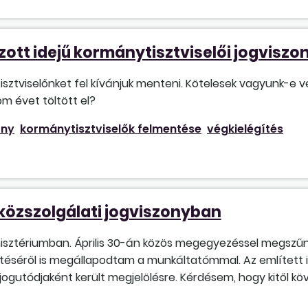
zott idejű kormánytisztviselői jogvisz
sztviselőnket fel kívánjuk menteni. Kötelesek vagyunk-e vé
m évet töltött el?
ony
kormánytisztviselők felmentése
végkielégítés
közszolgálati jogviszonyban
inisztériumban. Április 30-án közös megegyezéssel megszűnt
éséről is megállapodtam a munkáltatómmal. Az említett il
 jogutódjaként került megjelölésre. Kérdésem, hogy kitől