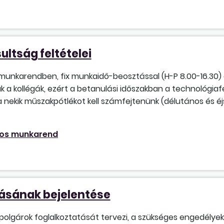
ultság feltételei
unkarendben, fix munkaidő-beosztással (H-P 8.00-16.30) 
kollégák, ezért a betanulási időszakban a technológiafej
ra nekik műszakpótlékot kell számfejtenünk (délutános és é
os munkarend
tásának bejelentése
ampolgárok foglalkoztatását tervezi, a szükséges engedélye