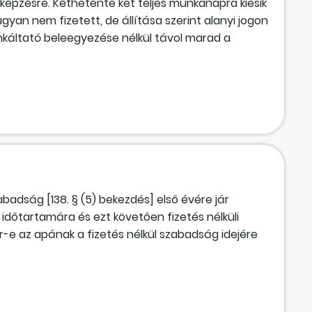
) képzésre. Kéthetente két teljes munkanapra kiesik
n nem fizetett, de állítása szerint alanyi jogon
nkáltató beleegyezése nélkül távol marad a
abadság [138. § (5) bekezdés] első évére jár
időtartamára és ezt követően fizetés nélküli
-e az apának a fizetés nélkül szabadság idejére