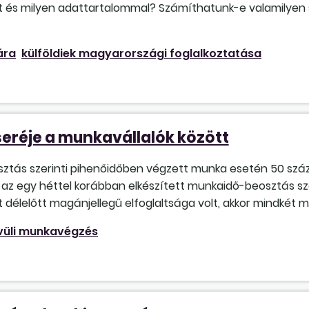
ét és milyen adattartalommal? Számíthatunk-e valamilyen 
ára
külföldiek magyarországi foglalkoztatása
réje a munkavállalók között
osztás szerinti pihenőidőben végzett munka esetén 50 száz
ak az egy héttel korábban elkészített munkaidő-beosztás sz
délelőtt magánjellegű elfoglaltsága volt, akkor mindkét mun
vüli munkavégzés