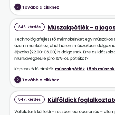
Tovább a cikkhez
Műszakpótlék – a jogos
846. kérdés
Technológiafejlesztő mérnökeinket egy műszakos m
üzemi munkához, ahol három műszakban dolgoznak a 
éjszaka (22.00-06.00) is dolgoznak. Erre az időszak
munkavégzésre járó 15%-os pótlékot?
Kapcsolódó címkék:
műszakpótlék
több műszak
Tovább a cikkhez
Külföldiek foglalkozta
847. kérdés
Vállalatunk külföldi – részben európai uniós – áll