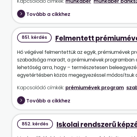
Kapcsolódó címkék:
munkabér
munkabér banksz
Tovább a cikkhez
Felmentett prémiuméve
851. kérdés
Hó végével felmentettük az egyik, prémiumévek pr
szabadsága maradt, a prémium­évek programban 
lehetőség arra, hogy – természetesen beleegyezés
egyetértésben közös megegyezéssel módosítsuk a 
Kapcsolódó címkék:
prémiumévek program
sza
Tovább a cikkhez
Iskolai rendszerű képz
852. kérdés