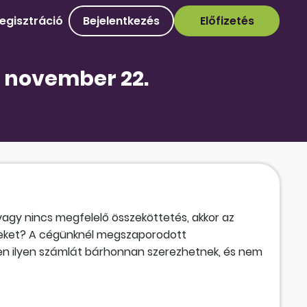
egisztráció
Bejelentkezés
Előfizetés
. november 22.
gy nincs megfelelő összeköttetés, akkor az
geket? A cégünknél megszaporodott
zen ilyen számlát bárhonnan szerezhetnek, és nem