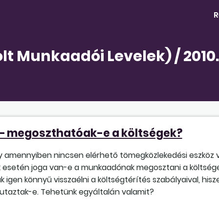
R
lt Munkaadói Levelek) / 2010
s – megoszthatóak-e a költségek?
 amennyiben nincsen elérhető tömegközlekedési eszköz va
ak esetén joga van-e a munkaadónak megosztani a költsé
gen könnyű visszaélni a költségtérítés szabályaival, his
utaztak-e. Tehetünk egyáltalán valamit?