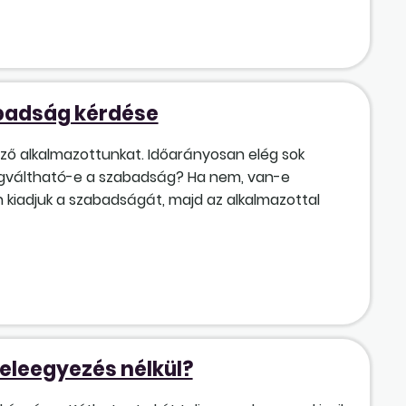
abadság kérdése
ző alkalmazottunkat. Időarányosan elég sok
gváltható-e a szabadság? Ha nem, van-e
 kiadjuk a szabadságát, majd az alkalmazottal
beleegyezés nélkül?