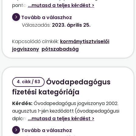
fentieknek megfelelően, tömbösítve szerdán,
pontosan mikortól jár a kormánytisztviselő
csütörtökön és pénteken.
részére? Szerintünk, ha év közben tölti be az 50.
Tovább a válaszhoz
életévét, akkor onnantól, időarányosan kell
Válaszadás:
2023. április 25.
számolni a 3 napot, és nem az 50. életév
betöltése évének első napjától jár részére a 3
Kapcsolódó címkék:
kormánytisztviselői
nap.
jogviszony
pótszabadság
Óvodapedagógus
4. cikk / 63
fizetési kategóriája
Kérdés:
Óvodapedagógus jogviszonya 2002.
augusztus 1-jén kezdődött (óvodapedagógusi
diploma megszerzése: 2002. június 14.),
besorolásakor figyelembe vették a
Tovább a válaszhoz
mezőgazdasági szövetkezeti tagságát (1987.