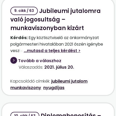
Jubileumi jutalomra
9. cikk / 63
való jogosultság –
munkaviszonyban kizárt
Kérdés:
Egy köztisztviselő az önkormányzat
polgármesteri hivatalában 2021 őszén igénybe
veszi a nők kedvezményes nyugdíjba
vonulásának lehetőségét. Amikor közszolgálati
Tovább a válaszhoz
jogviszonya megszűnik, 11 hónap választja el a
Válaszadás:
2021. július 20.
35 éves közszolgálati jubileumi jutalom
megszerzésétől. Amennyiben közszolgálati
Kapcsolódó címkék:
jubileumi jutalom
jogviszonyának megszűnése után – határozott
munkaviszony
nyugdíjas
idejű egyéves időtartamra –
munkaszerződéssel visszafoglalkoztatásra kerül
a nyugdíjas, ez az egy év beszámítható-e a
jubileumi jutalom igénybevételéhez [Kttv. 150 §
Diplomahonosítás –
(3) bek.], azaz 2022 őszén megkaphatja-e a 35
10. cikk / 63