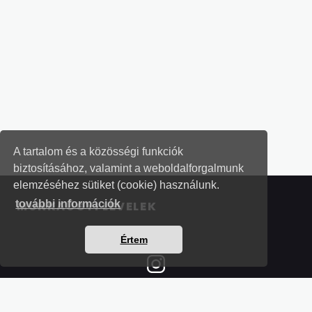
A tartalom és a közösségi funkciók
biztosításához, valamint a weboldalforgalmunk
elemzéséhez sütiket (cookie) használunk.
további információk
MUNKAÜGYI LEVELEK
Értem