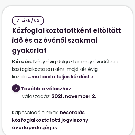
elhatározott létszámcsökkentés lenne az
adott szervezeti egységnél, mivel tartós
távollétről visszatért az egyik
7. cikk / 63
kormánytisztviselő, akinek a szervezeti
Közfoglalkoztatottként eltöltött
egységénél a feladatai ellátása érdekében
idő és az óvónői szakmai
kinevezésmódosítással elkezdtek korábban
gyakorlat
alkalmazni egy másik kormánytisztviselőt,
akinek szintén határozatlan időre szól a
Kérdés:
Négy évig dolgoztam egy óvodában
kinevezése, és így most többen lesznek ennél a
közfoglalkoztatottként, majd két évig
szervezeti egységnél, mint ahány fő kell a
közalkalmazottként. Közben elvégeztem az
feladatellátáshoz.
óvodapedagógus szakot. Ha óvodában,
Tovább a válaszhoz
óvónőként szeretnék dolgozni, Gyakornok vagy
Válaszadás:
2021. november 2.
Pedagógus I. besorolásom lenne? A hat év
munkaviszonyba beleszámít a
Kapcsolódó címkék:
besorolás
közfoglalkoztatotti jogviszony?
közfoglalkoztatotti jogviszony
óvodapedagógus