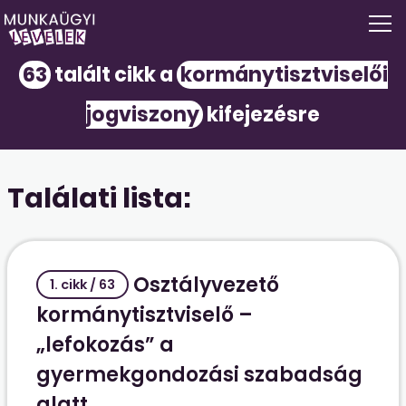
63
talált cikk a
kormánytisztviselői
jogviszony
kifejezésre
Találati lista:
Osztályvezető
1. cikk / 63
kormánytisztviselő –
„lefokozás” a
gyermekgondozási szabadság
alatt