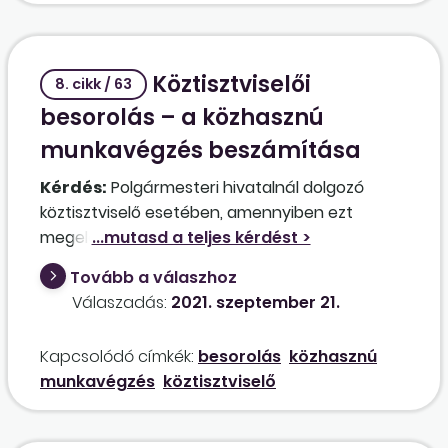
Köztisztviselői
8. cikk / 63
besorolás – a közhasznú
munkavégzés beszámítása
Kérdés:
Polgármesteri hivatalnál dolgozó
köztisztviselő esetében, amennyiben ezt
megelőzően két évig (2006-2007) közhasznú
munkavállalói munkaszerződése volt
Tovább a válaszhoz
ugyanezen polgármesteri hivatallal, ez a két év
Válaszadás:
2021. szeptember 21.
beleszámít-e a besorolásnál, illetve a jubileumi
jutalomnál?
Kapcsolódó címkék:
besorolás
közhasznú
munkavégzés
köztisztviselő