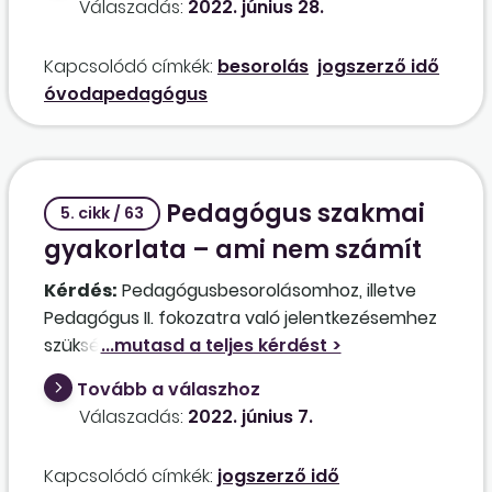
Válaszadás:
2022. június 28.
VII. 1. – 1989. XII. 31.), segítő családtagságát (1991.
VII. 1. – 1991. XI. 24.), egyéni vállalkozói
Kapcsolódó címkék:
besorolás
jogszerző idő
jogviszonyát (1991. XI. 26. – 1992. VI. 30.). Jogos
óvodapedagógus
volt-e a figyelembevétel? Ezen időszakokat
figyelembe lehet-e venni a közalkalmazotti
jogviszony besorolásához?
Pedagógus szakmai
5. cikk / 63
gyakorlata – ami nem számít
Kérdés:
Pedagógusbesorolásomhoz, illetve
Pedagógus II. fokozatra való jelentkezésemhez
szükséges szakmai gyakorlat számítása
kapcsán vitába keveredtem az
Tovább a válaszhoz
intézményvezetőmmel. Kérem szíves
Válaszadás:
2022. június 7.
segítségüket, hogy az alábbi munkaviszonyaim
ideje beleszámít-e a szakmai gyakorlatba:
Kapcsolódó címkék:
jogszerző idő
–2012-2015 között a református egyház