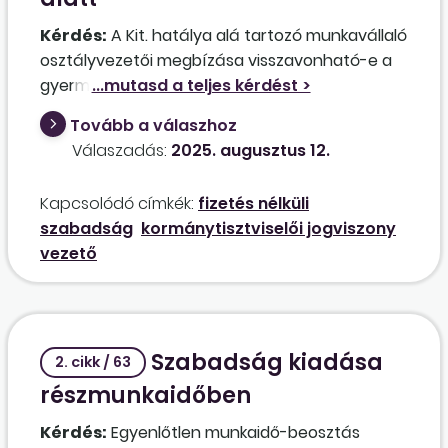
Kérdés:
A Kit. hatálya alá tartozó munkavállaló
osztályvezetői megbízása visszavonható-e a
gyermek gondozása céljából igénybe vett
fizetés nélküli szabadság alatt?
Tovább a válaszhoz
Válaszadás:
2025. augusztus 12.
Kapcsolódó címkék:
fizetés nélküli
szabadság
kormánytisztviselői jogviszony
vezető
Szabadság kiadása
2. cikk / 63
részmunkaidőben
Kérdés:
Egyenlőtlen munkaidő-beosztás