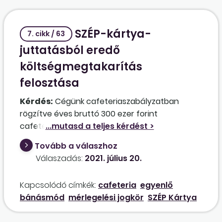
SZÉP-kártya-
7. cikk / 63
juttatásból eredő
költségmegtakarítás
felosztása
Kérdés:
Cégünk cafeteriaszabályzatban
rögzítve éves bruttó 300 ezer forint
cafeteriajuttatást ad a munkavállalóknak,
melyet a rendelkezésüknek megfelelően SZÉP-
Tovább a válaszhoz
kártya vagy készpénzjuttatás formában fizet.
Válaszadás:
2021. július 20.
A készpénz magasabb köztehertartalma miatt
eleve alacsonyabb nettó kihozatalt jelent, de
Kapcsolódó címkék:
cafeteria
egyenlő
van, aki ennek ellenére, ennek tudatában ezt
bánásmód
mérlegelési jogkör
SZÉP Kártya
választja. A SZÉP-kártya járulékmentessége
miatt arra gondoltunk, hogy az idei