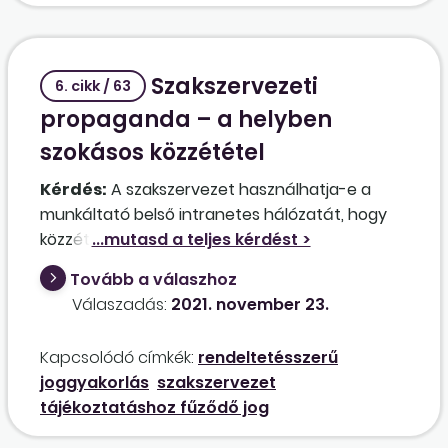
megfizetésével eleget tesz-e a munkáltató
ezen kötelezettségének?
Szakszervezeti
6. cikk / 63
propaganda – a helyben
szokásos közzététel
Kérdés:
A szakszervezet használhatja-e a
munkáltató belső intranetes hálózatát, hogy
közzétegye a munkavállalóknak szóló
tájékoztatásokat és a gyűlések meghívóit? A
Tovább a válaszhoz
munkáltató is ezen a rendszeren teszi közzé a
Válaszadás:
2021. november 23.
fontosabb adatokat, nálunk ez minősül az egyik
helyben szokásos tájékoztatási módnak. De
Kapcsolódó címkék:
rendeltetésszerű
van más lehetőség is (pl. a faliújságon is
joggyakorlás
szakszervezet
közzétesz a munkáltató minden lényeges
tájékoztatáshoz fűződő jog
információt). Nem elegendő ilyenkor csak ez
utóbbit biztosítani?