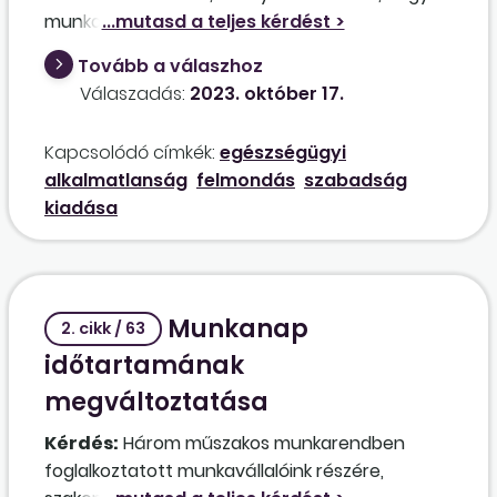
munkakörre egészségileg alkalmatlan. Van-e
arra törvényes lehetőség, hogy a munkáltató
Tovább a válaszhoz
másnaptól kiadja részére a tárgyévi időarányos
Válaszadás:
2023. október 17.
szabadságát, majd a szabadság leteltét
követően valószínűleg felmondással
Kapcsolódó címkék:
egészségügyi
megszünteti a munkaviszonyt, ha nincs
alkalmatlanság
felmondás
szabadság
lehetőség a további foglalkoztatására?
kiadása
Munkanap
2. cikk / 63
időtartamának
megváltoztatása
Kérdés:
Három műszakos munkarendben
foglalkoztatott munkavállalóink részére,