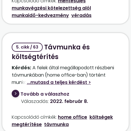
Kapcsolódó címkék:
mentesülés
teljes munkanap igazolható-e ebben az
munkavégzési kötelezettség alól
esetben, vagy csak a minimális 4 óra
munkaidő-kedvezmény
véradás
időtartam?
Távmunka és
5. cikk / 63
költségtérítés
Kérdés:
A felek által megállapodott részbeni
távmunkában (home office-ban) történt
munkavégzés esetén lehetősége vagy
kötelezettsége a munkáltatónak a
Tovább a válaszhoz
munkavégzéssel kapcsolatban felmerült
Válaszadás:
2022. február 8.
költségeket (pl. internet stb.) megtéríteni?
Amennyiben kötelezettség, milyen költségekre
Kapcsolódó címkék:
home office
költségek
vonatkozik, illetve a jogszabály által biztosított
megtérítése
távmunka
rezsiátalány (minimálbér 10%-a)