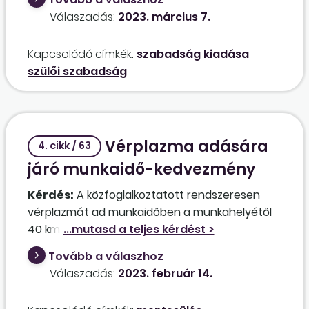
a beosztásmódosítást legalább 96 órával
megfelelő, meghatározhatja-e a munkavállaló
Válaszadás:
2023. március 7.
korábban közöljük? Lehetséges-e, hogy egy
számára előre azokat a feltételeket, amelyek
hónapon belül az egyik héten a munkanap,
fennállása esetén a szabadságot nem fogja
Kapcsolódó címkék:
szabadság kiadása
munkahét kezdete 6 óra, a másik héten viszont
elhalasztani?
szülői szabadság
22 óra?
Vérplazma adására
4. cikk / 63
járó munkaidő-kedvezmény
Kérdés:
A közfoglalkoztatott rendszeresen
vérplazmát ad munkaidőben a munkahelyétől
40 km távolságra lévő vérplazmacentrumban.
A plazmaadásról igazolást csatol be. Ez az Mt.
Tovább a válaszhoz
55. §-a (1) bekezdésének d) pontban
Válaszadás:
2023. február 14.
meghatározott véradásnak minősül-e, illetve
munkabér jár-e erre az időszakra, valamint a