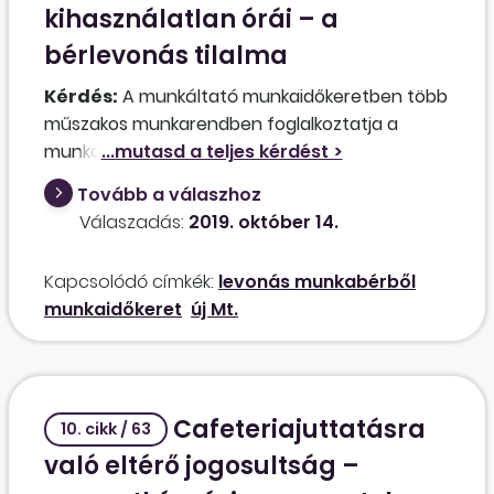
kihasználatlan órái – a
bérlevonás tilalma
Kérdés:
A munkáltató munkaidőkeretben több
műszakos munkarendben foglalkoztatja a
munkavállalókat, egyenlőtlen munkaidő-
beosztást alkalmazva. A munkavállalók
Tovább a válaszhoz
havibéres díjazásban részesülnek, nem
Válaszadás:
2019. október 14.
magasan kvalifikált, alacsony beosztású
munkakörben dolgoznak. A munkáltató a hat
Kapcsolódó címkék:
levonás munkabérből
hónapos munkaidőkeretben a heti két
munkaidőkeret
új Mt.
pihenőnapon túl kiegyenlítő (szabad)napokat is
beoszt. Figyelmetlenség vagy egyéb ok miatt a
munkaidőkeret végén kiderült, hogy több
munkavállaló kevesebb óraszámot dolgozott,
Cafeteriajuttatásra
mint a keret általános munkarend szerinti
10. cikk / 63
törvényi órái összesen voltak. Az így "kiesett"
való eltérő jogosultság –
munkaórákra jutó összeget – az