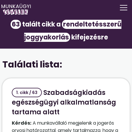
63
talált cikk a
rendeltetésszerű
joggyakorlás
kifejezésre
Találati lista:
Szabadságkiadás
1. cikk / 63
egészségügyi alkalmatlanság
tartama alatt
Kérdés:
A munkavállaló megjelenik a jogerős
orvosi határozattal, amely tartalmazza, hogy a