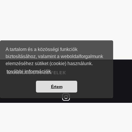
A tartalom és a közösségi funkciók
biztosításához, valamint a weboldalforgalmunk
elemzéséhez sütiket (cookie) használunk.
további információk
MUNKAÜGYI LEVELEK
Értem
Részletek a bankkártyás fizetésről
Kérdések és válaszok a bankkártyás fizetésről