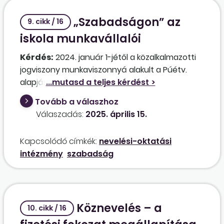
„Szabadságon” az
9. cikk / 16
iskola munkavállalói
Kérdés:
2024. január 1-jétől a közalkalmazotti
jogviszony munkaviszonnyá alakult a Púétv.
alapján. A kisegítő, takarító munkakörben
alkalmazottak szabadságára az Mt.
Tovább a válaszhoz
rendelkezései lettek az irányadók. Tehát az
Válaszadás:
2025. április 15.
életkor szerint kell megállapítani a dolgozók
éves szabadságát. Ha a dolgozónak korábban
Kapcsolódó címkék:
nevelési-oktatási
a Kjt. alapján például 32 munkanap szabadsága
intézmény
szabadság
volt, az Mt. alapján az életkorát figyelembe
véve 30 munkanap szabadságra lenne jogosult,
a dolgozóra nézve hátrányosan ez utóbbi
szabadságot kell megállapítani?
Köznevelés – a
10. cikk / 16