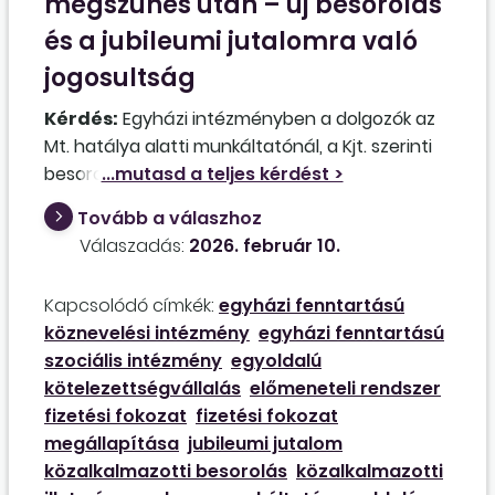
megszűnés után – új besorolás
és a jubileumi jutalomra való
jogosultság
Kérdés:
Egyházi intézményben a dolgozók az
Mt. hatálya alatti munkáltatónál, a Kjt. szerinti
besorolással vannak foglalkoztatva. Ebben az
esetben, ha megszűnik a munkavállaló
Tovább a válaszhoz
munkaviszonya az adott egyházközségben, és
Válaszadás:
2026. február 10.
egy másik egyházközségben kerül
foglalkoztatásra, akkor a megszűnt jogviszony
Kapcsolódó címkék:
egyházi fenntartású
időtartamát a munkakörbetöltéshez szükséges
köznevelési intézmény
egyházi fenntartású
iskolai végzettségtől függetlenül, valamint azt
szociális intézmény
egyoldalú
az időszakot a jubileumi jutalom szempontjából
kötelezettségvállalás
előmeneteli rendszer
figyelembe lehet-e venni?
fizetési fokozat
fizetési fokozat
megállapítása
jubileumi jutalom
közalkalmazotti besorolás
közalkalmazotti