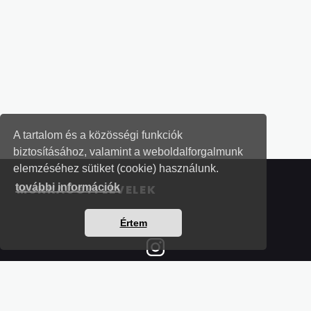
A tartalom és a közösségi funkciók
biztosításához, valamint a weboldalforgalmunk
elemzéséhez sütiket (cookie) használunk.
további információk
MUNKAÜGYI LEVELEK
Értem
Részletek a bankkártyás fizetésről