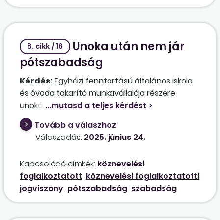
időre a munkavégzés alóli mentesítésére?
Unoka után nem jár
8. cikk / 16
pótszabadság
Kérdés:
Egyházi fenntartású általános iskola
és óvoda takarító munkavállalója részére
unokája születése esetében az 5 munkanap
pótszabadságra jogosultság fennáll-e? A
Tovább a válaszhoz
takarító köznevelési dolgozó, de nem
Válaszadás:
2025. június 24.
köznevelési foglalkoztatotti jogviszonya van, a
Púétv. mely rendelkezései vonatkoznak a
Kapcsolódó címkék:
köznevelési
technikai, gazdasági, ügyviteli munkavállalókra?
foglalkoztatott
köznevelési foglalkoztatotti
jogviszony
pótszabadság
szabadság