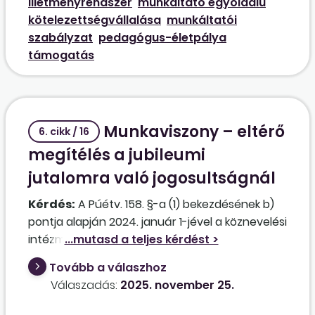
illetményrendszer
munkáltató egyoldalú
kötelezettségvállalása
munkáltatói
szabályzat
pedagógus-életpálya
támogatás
Munkaviszony – eltérő
6. cikk / 16
megítélés a jubileumi
jutalomra való jogosultságnál
Kérdés:
A Púétv. 158. §-a (1) bekezdésének b)
pontja alapján 2024. január 1-jével a köznevelési
intézményben dolgozó gondozónő és takarító,
szakorvos, úszómester, műszaki vezető,
Tovább a válaszhoz
továbbá gazdasági, ügyviteli, műszaki, kisegítő
Válaszadás:
2025. november 25.
munkakörben foglalkoztatott közalkalmazotti
jogviszonya munkaviszonnyá alakult át. Aki nem