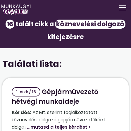
16
talált cikk a
köznevelési dolgozó
kifejezésre
Találati lista:
Gépjárművezető
1. cikk / 16
hétvégi munkaideje
Kérdés:
Az Mt. szerint foglalkoztatott
köznevelési dolgozó gépjárművezetőként
dolgozik (két műszakban, 5/2-ben). Rendes