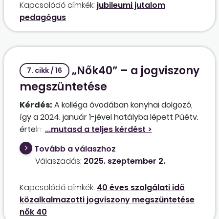
Kapcsolódó címkék:
jubileumi jutalom
volt közalkalmazott, mert egyházi fenntartás
pedagógus
alatt munkaviszonyban volt, tehát az Mt. alá
tartozott, őket hogyan kell kezelni? A Kjt.
alapján? Jár nekik jubileumi jutalom? Ha igen, a
munkaviszonyban töltött idejük beszámít-e a
„Nők40” – a jogviszony
jubileumi jutalomba?
7. cikk / 16
megszüntetése
Kérdés:
A kolléga óvodában konyhai dolgozó,
így a 2024. január 1-jével hatályba lépett Púétv.
értelmében közalkalmazotti jogviszonya
munkaviszonnyá alakult át. 2025-ben
Tovább a válaszhoz
jogosulttá válik a nők 40 éves
Válaszadás:
2025. szeptember 2.
korkedvezményes nyugdíjára. Ebben az
esetben milyen jogcímen lehet megszüntetni a
Kapcsolódó címkék:
40 éves szolgálati idő
jogviszonyát? Ez esetben, hogy nem
közalkalmazotti jogviszony megszüntetése
közalkalmazott, jogosult-e a közalkalmazotti
nők 40
jogviszonya után felmentési időre, illetve fele