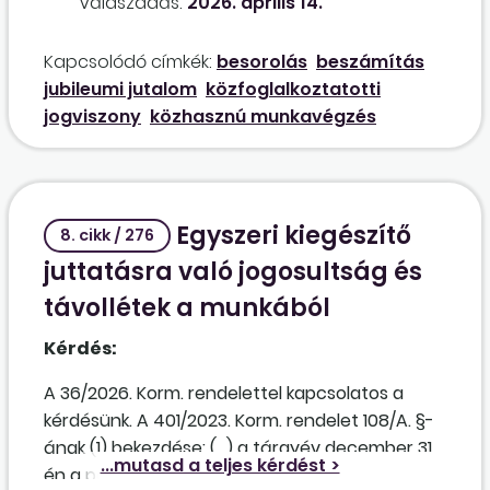
Válaszadás:
2026. április 14.
besorolásánál, valamint a jubileumi jutalomra
való jogosultságnál?
Kapcsolódó címkék:
besorolás
beszámítás
jubileumi jutalom
közfoglalkoztatotti
jogviszony
közhasznú munkavégzés
Egyszeri kiegészítő
8. cikk / 276
juttatásra való jogosultság és
távollétek a munkából
Kérdés:
A 36/2026. Korm. rendelettel kapcsolatos a
kérdésünk. A 401/2023. Korm. rendelet 108/A. §-
ának (1) bekezdése: (...) a tárgyév december 31-
én a pedagógus-előmenetel hatálya alá