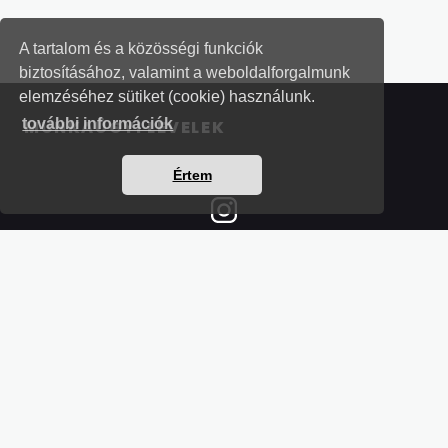
A tartalom és a közösségi funkciók
biztosításához, valamint a weboldalforgalmunk
elemzéséhez sütiket (cookie) használunk.
további információk
MUNKAÜGYI LEVELEK
Értem
Részletek a bankkártyás fizetésről
Kérdések és válaszok a bankkártyás fizetésről