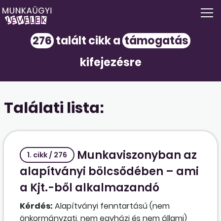
276
talált cikk a
támogatás
kifejezésre
Találati lista:
Munkaviszonyban az
1. cikk / 276
alapítványi bölcsődében – ami
a Kjt.-ből alkalmazandó
Kérdés:
Alapítványi fenntartású (nem
önkormányzati, nem egyházi és nem állami)