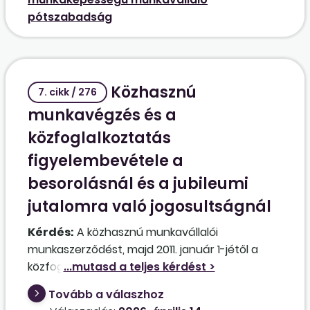
eredetű egészségkárosodás mértéke 33% (3.
pótszabadság
fokozat) véglegesen, a vizsgálatkori állapota
alapján ennek további felülvizsgálata nem
szükséges. Jogszerűen jár el a munkáltató, ha
az 5 munkanap pótszabadságot nem adja meg
Közhasznú
a munkavállaló részére?
7. cikk / 276
munkavégzés és a
közfoglalkoztatás
figyelembevétele a
besorolásnál és a jubileumi
jutalomra való jogosultságnál
Kérdés:
A közhasznú munkavállalói
munkaszerződést, majd 2011. január 1-jétől a
közfoglalkoztatási jogviszonyt be kell-e
számítani a köztisztviselői, a közalkalmazotti,
Tovább a válaszhoz
illetve az egészségügyi szolgálati jogviszony