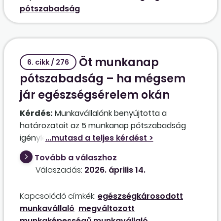
pótszabadság
Öt munkanap
6. cikk / 276
pótszabadság – ha mégsem
jár egészségsérelem okán
Kérdés:
Munkavállalónk benyújtotta a
határozatait az 5 munkanap pótszabadság
igényléséhez a megváltozott munkaképessége
miatt. A határozat szerint 2012-ben 40%-os
Tovább a válaszhoz
egészségkárosodást állapítottak meg, azóta
Válaszadás:
2026. április 14.
baleseti járadékot kap. A felülvizsgálatok során
az egészségkárosodás mértékét szinte minden
Kapcsolódó címkék:
egészségkárosodott
alkalommal más százalékban határozták meg.
munkavállaló
megváltozott
Az utolsó határozat szerint az összes baleseti
munkaképességű munkavállaló