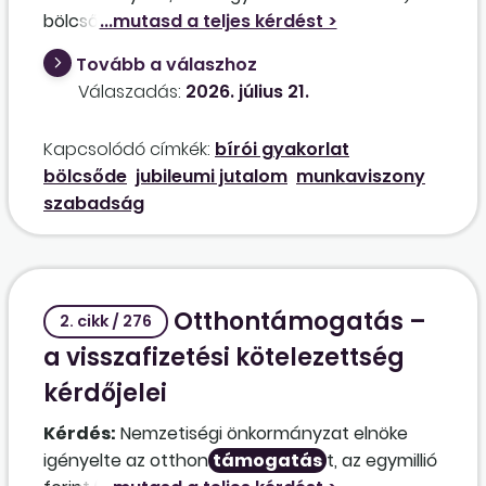
bölcsődében munkaviszonyban, nem
pedagógus-munkakörökben foglalkoztatott
Tovább a válaszhoz
munkavállalókra alkalmazni kell-e a Gyvt. 143. §-
Válaszadás:
2026. július 21.
a (3) bekezdésének a) pontját? Elsősorban a
szabadság megállapítása és a jubileumi
Kapcsolódó címkék:
bírói gyakorlat
jutalom jogosultsága érdekelne a hivatkozott
bölcsőde
jubileumi jutalom
munkaviszony
Kjt. 55–80. §-okból.
szabadság
Otthontámogatás –
2. cikk / 276
a visszafizetési kötelezettség
kérdőjelei
Kérdés:
Nemzetiségi önkormányzat elnöke
igényelte az otthon
támogatás
t, az egymillió