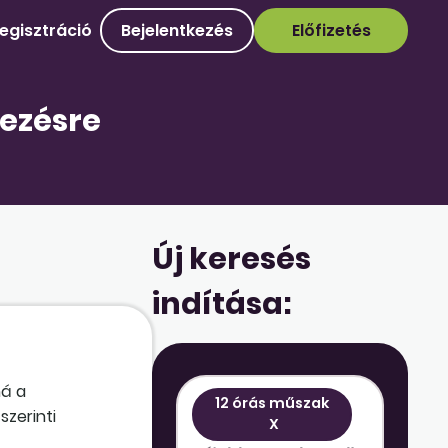
egisztráció
Bejelentkezés
Előfizetés
jezésre
Új keresés
indítása:
ná a
12 órás műszak
szerinti
X
ésével