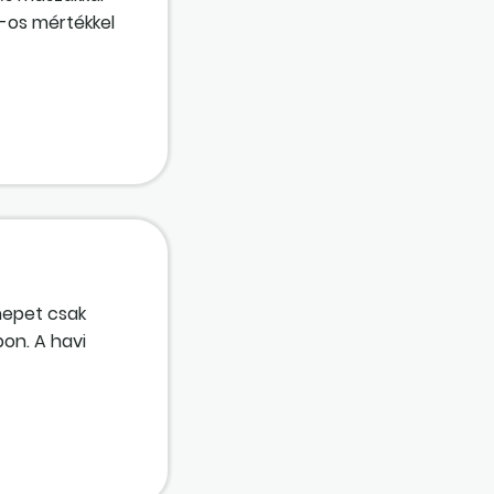
%-os mértékkel
nepet csak
on. A havi
úlórákat.
y a gyártósor.
igen, akkor csak