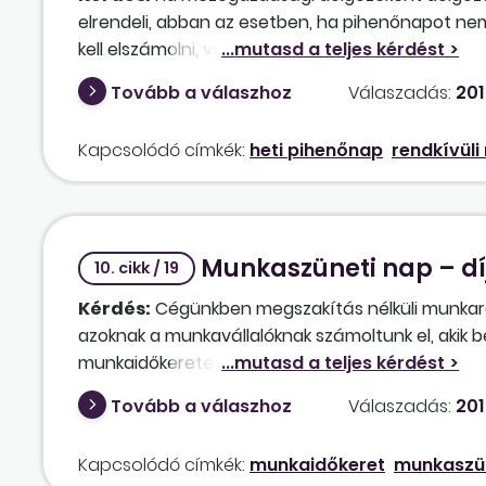
elrendeli, abban az esetben, ha pihenőnapot nem
kell elszámolni, vagy csak 8 órára jár a 100%-os
Tovább a válaszhoz
Válaszadás:
201
Kapcsolódó címkék:
heti pihenőnap
rendkívüli
Munkaszüneti nap – dí
10. cikk / 19
Kérdés:
Cégünkben megszakítás nélküli munkare
azoknak a munkavállalóknak számoltunk el, akik 
munkaidőkeretet az ünnepnapok számával csökke
Nálunk a megszakítás nélküli munkarend miatt n
Tovább a válaszhoz
Válaszadás:
201
Az ünnepre akkor is kell távolléti díjat fizetnü
a nyolc órára kell fizetnünk, vagy mivel ők 12 ór
Kapcsolódó címkék:
munkaidőkeret
munkaszün