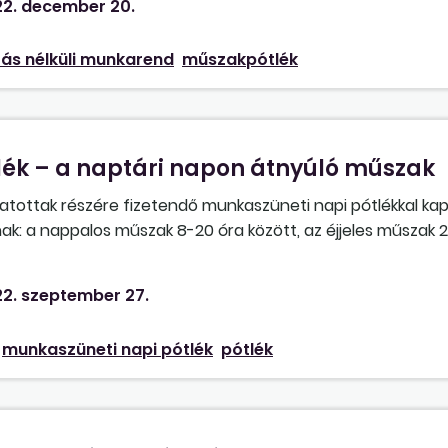
2. december 20.
ás nélküli munkarend
műszakpótlék
ék – a naptári napon átnyúló műszak
tottak részére fizetendő munkaszüneti napi pótlékkal ka
nak: a nappalos műszak 8-20 óra között, az éjjeles műszak 
szüneti napot nem csúsztatja el a naptártól (tehát egy
2. szeptember 27.
szak), mikor és mennyi munkaszüneti napi pótlék jár a mu
nt az alábbi:
munkaszüneti napi pótlék
pótlék
április 30. reggel 8-tól este 8-ig), nem jár neki munkaszünet
pon.
jus 1. reggel 8-tól este 8-ig), akkor 12 órányi munkaszüneti 