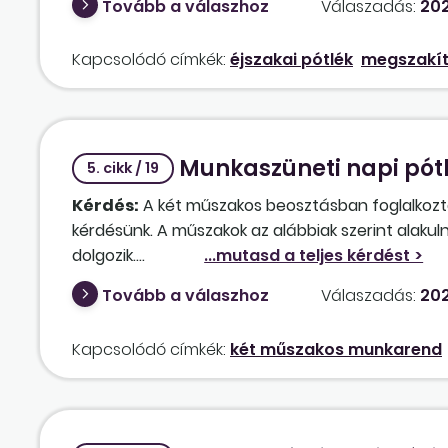
Tovább a válaszhoz
Válaszadás:
202
Kapcsolódó címkék:
éjszakai pótlék
megszakít
Munkaszüneti napi pótl
5. cikk / 19
Kérdés:
A két műszakos beosztásban foglalkozta
kérdésünk. A műszakok az alábbiak szerint alakul
dolgozik.
1. Amennyiben a munkáltató a munkanapot/munka
Tovább a válaszhoz
Válaszadás:
202
munkanap/munkaszüneti nap 0-24 óra közötti idő
A nappalos műszak megítélése álláspontunk szeri
Kapcsolódó címkék:
két műszakos munkarend
a) Ha április 30-án dolgozik a munkavállaló (azaz 
bérpótlék, mivel nem dolgozott munkaszüneti na
b) Ha május 1-jén dolgozik a munkavállaló (azaz má
mivel 12 órát dolgozott munkaszüneti napon.