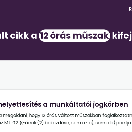
R
lt cikk a
12 órás műszak
kife
elyettesítés a munkáltatói jogkörben
ja megoldani, hogy 12 órás váltott műszakban foglalkoztat
z Mt. 92. §-ának (2) bekezdése, sem az a), sem a b) pontja 
a 12 órás napi foglalkoztatáshoz? A munkaviszony létesít