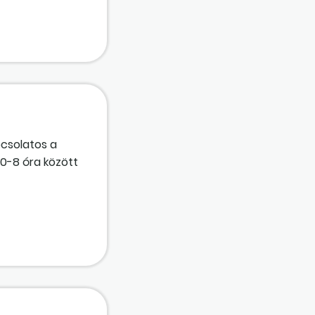
pcsolatos a
20-8 óra között
nkavállalóknak?
i napi
napi pótlék jár,