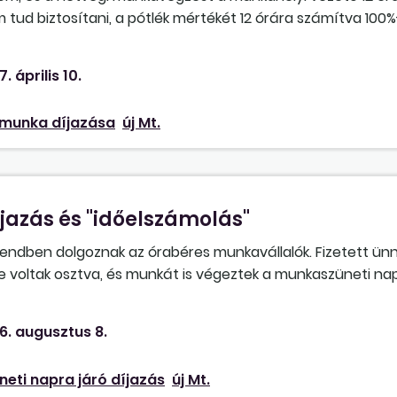
 tud biztosítani, a pótlék mértékét 12 órára számítva 100
 pótlék, és a fennmaradó órákra csak 50%?
7. április 10.
 munka díjazása
új Mt.
jazás és "időelszámolás"
ndben dolgoznak az órabéres munkavállalók. Fizetett ün
be voltak osztva, és munkát is végeztek a munkaszüneti nap
ntve állapítottunk meg, és ehhez képest számolom ki a t
incs munkanapkiesés az ünnepek miatt, mivel aznap is meg
6. augusztus 8.
nk, ha nem végez munkát aznap a munkavállaló? Amennyiben 
ás műszakban dolgoznak, akkor 12 órára?
eti napra járó díjazás
új Mt.