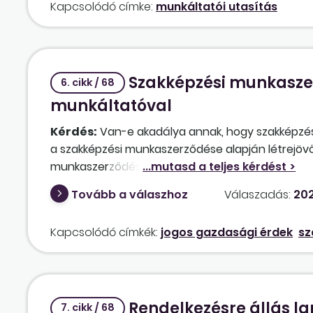
Kapcsolódó címke:
munkáltatói utasítás
Szakképzési munkasze
6. cikk / 68
munkáltatóval
Kérdés:
Van-e akadálya annak, hogy szakképzési
a szakképzési munkaszerződése alapján létrejö
munkaszerződéssel – munkaviszonyt létesítsen? 
munkáltatónak, amely szakképzési munkaszerződé
Tovább a válaszhoz
Válaszadás:
202
Kapcsolódó címkék:
jogos gazdasági érdek
sz
Rendelkezésre állás l
7. cikk / 68