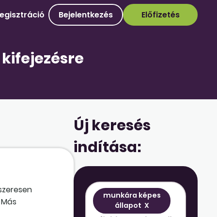
egisztráció
Bejelentkezés
Előfizetés
kifejezésre
Új keresés
indítása:
dszeresen
munkára képes
. Más
állapot
X
mond. Mindez