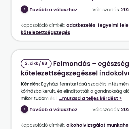
néhány alkalommal kamerafelvétellel bizonyítha
Tovább a válaszhoz
Válaszadás:
202
történt. E közalkalmazott illetményébe munkálta
megkapja ezt, az ún. rendkívüli behívás, másfél 
Kapcsolódó címkék:
adatkezelés
fegyelmi fel
Indokolás szükséges-e?
kötelezettségszegés
Felmondás – egészség
2. cikk / 68
kötelezettségszegéssel indokolv
Kérdés:
Egyházi fenntartású szociális intézmén
kórházba került, és elindították a gondnokság al
mikor tudom és hogyan megszüntetni a munkavis
vissza akar jönni dolgozni, milyen orvosi alkalmas
Tovább a válaszhoz
Válaszadás:
202
ezelőtt volt már alkoholproblémája, utána évekig 
Kapcsolódó címkék:
alkoholvizsgálat munkahe