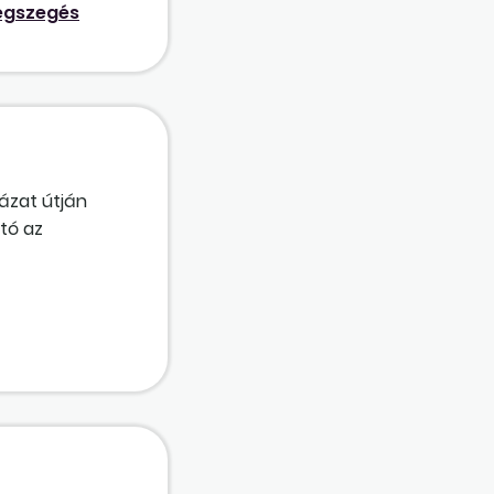
égszegés
ázat útján
ató az
gazgató két 40
éséhez)?