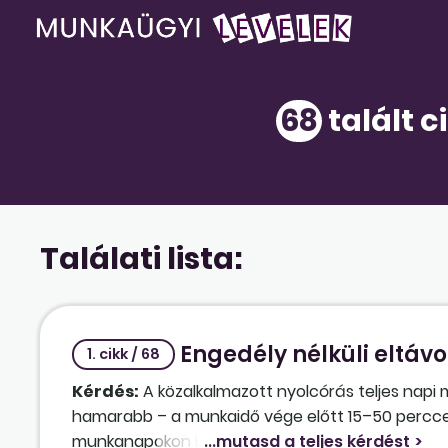
68
talált c
Találati lista:
Engedély nélküli eltávo
1. cikk / 68
Kérdés:
A közalkalmazott nyolcórás teljes napi
hamarabb – a munkaidő vége előtt 15–50 perccel 
munkanapokon betartja a munkaidőt. Eltávozását 