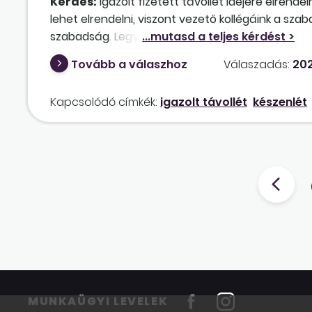
Kérdés:
Igazolt fizetett távollét idejére elren
lehet elrendelni, viszont vezető kollégáink a sza
szabadság. Legyenek szívesek megerősíteni, hog
Tovább a válaszhoz
Válaszadás:
202
Kapcsolódó címkék:
igazolt távollét
készenlét
MUNKAÜGYI LEVELEK