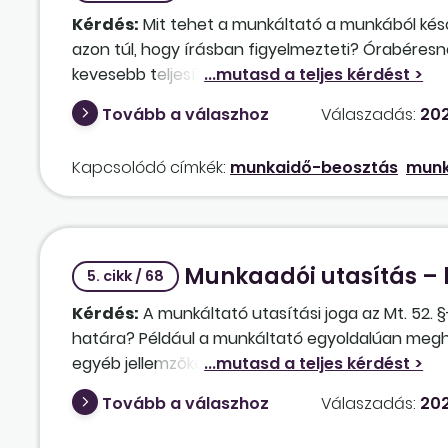
Kérdés:
Mit tehet a munkáltató a munkából késő
azon túl, hogy írásban figyelmezteti? Órabéresné
kevesebb teljesítmény után kevesebb bért kap ug
akkor még a bére sem csökken. Igazolatlan távollé
Tovább a válaszhoz
Válaszadás:
202
T1041-en nem kell jelenteni. Mivel szankcionálh
Mennyi késés után élhet az azonnali hatályú fe
Kapcsolódó címkék:
munkaidő-beosztás
munk
jelenség óta minden megváltozott, ha a munka e
távozás miatti kieső időre – ami igazolatlan távo
ledolgozott 7,5 óra mellé a késő dolgozónak abb
Szankcionálhat-e a munkáltató munkabérből törté
Munkaadói utasítás – k
beléptetőrendszerből, kötelezhető-e a munkavál
5. cikk / 68
Kérdés:
A munkáltató utasítási joga az Mt. 52. §
határa? Például a munkáltató egyoldalúan megh
egyéb jellemzőket (pl. a munkaruha viselését)? 
minősülő „egyszerű” nyilatkozatnak minősül?
Tovább a válaszhoz
Válaszadás:
202