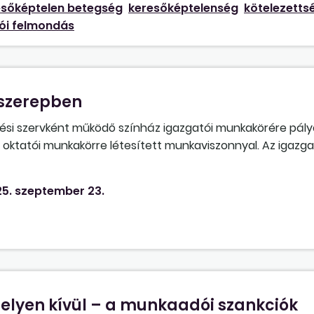
esőképtelen betegség
keresőképtelenség
kötelezetts
ói felmondás
 szerepben
si szervként működő színház igazgatói munkakörére pály
s oktatói munkakörre létesített munkaviszonnyal. Az igazg
kaviszonyban kerül foglalkoztatásra. Fenntartható-e az i
tó hozzájárul a másik jogviszony fenntartásához (létesít
5. szeptember 23.
yen kívül – a munkaadói szankciók