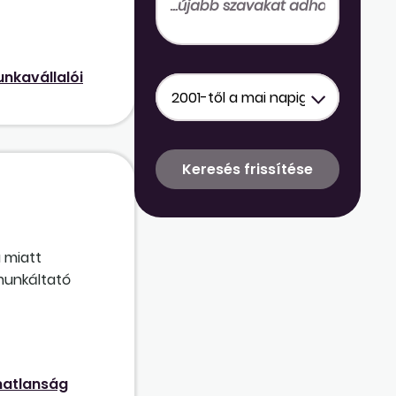
elhívás már
gyanakkor
ez a pótlék?
nkavállalói
 miatt
 munkáltató
ág alá, és
tt. Évekkel
matlanság