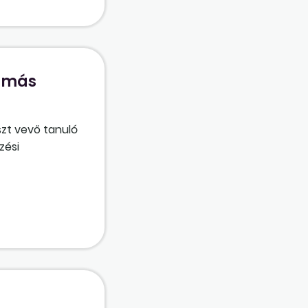
y más
szt vevő tanuló
zési
 a