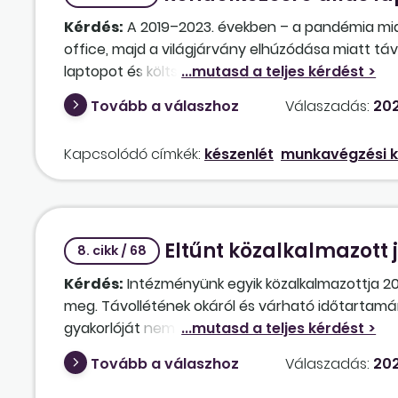
Kérdés:
A 2019–2023. években – a pandémia mia
office, majd a világjárvány elhúzódása miatt t
laptopot és költségtérítést is biztosított. 202
lehetősége, visszaálltunk a pandémia előtti tel
Tovább a válaszhoz
Válaszadás:
202
telephelyein folyik, továbbra is azokkal a laptop
a részlegvezetőnktől, miszerint az elmúlt idősza
Kapcsolódó címkék:
készenlét
munkavégzési k
hoc adatszolgáltatás megválaszolása és egyéb f
által az irodai munkavégzéshez biztosított lapto
köteles hazavinni az irodai munkavégzéshez bizto
maradéktalan teljesítését. Jogszerűen jár el eb
Eltűnt közalkalmazott
munkavégzést mindennap, esetenként hétvégén i
8. cikk / 68
el így a munkáltatóm? Kötelezhet-e arra, hogy a
Kérdés:
Intézményünk egyik közalkalmazottja 20
kártérítési kötelezettség, ha történik valami a 
meg. Távollétének okáról és várható időtartamár
gyakorlóját nem tájékoztatta. Írásbeli felszólítá
október 29-ig igazolt folyamatos keresőképtele
Tovább a válaszhoz
Válaszadás:
202
többször felszólítottuk, de az ajánlott, tértivevé
1. Melyik jogszabályi hivatkozás alapján lehetne