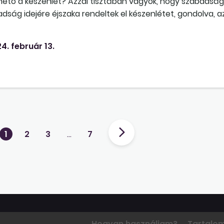
delhető a készenlét? Azzal tisztában vagyok, hogy szabadsá
badság idejére éjszaka rendeltek el készenlétet, gondolva,
y ez sem helyes így.
4. február 13.
1
2
3
…
7
Hogyan használjam?
Tartalo