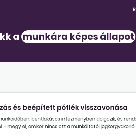
R
ikk a
munkára képes állapot
zás és beépített pótlék visszavonása
 munkaidőben, bentlakásos intézményben dolgozik, és ren
– megy el, amikor nincs ott a munkáltatói jogkörgyakorló
nem ismeri el, előzetesen nem jelzi, indokot utólag sem 