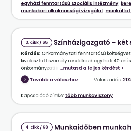
egyházi fenntartású szociális intézmény
ker
munkaköri alkalmassági vizsgálat
munkáltat
Színházigazgató – két
3. cikk / 68
Kérdés:
Önkormányzati fenntartású költségveté
kiválasztott személy rendelkezik egy heti 40 órá
önkormányzati intézményben is heti 40 órás mun
órás, ún. főállása, amennyiben mindkét munkálta
Tovább a válaszhoz
Válaszadás:
202
Kapcsolódó címke:
több munkaviszony
Munkaidőben munkahel
4. cikk / 68