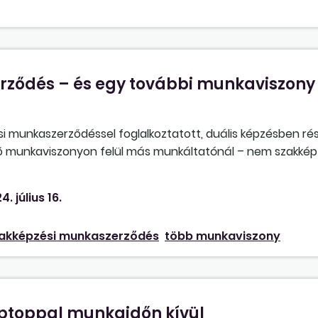
rződés – és egy további munkaviszon
 munkaszerződéssel foglalkoztatott, duális képzésben ré
vő munkaviszonyon felül más munkáltatónál – nem szakkép
Ha nincs akadálya, akkor van-e bármilyen teendője annak
s alapján foglalkoztatja a tanulót?
4. július 16.
akképzési munkaszerződés
több munkaviszony
aptoppal munkaidőn kívül