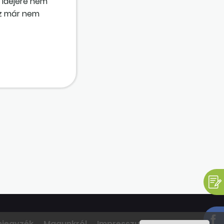
g idejére nem
 az már nem
mjegyzék
Magunkról
Impresszum
Kapcsolat