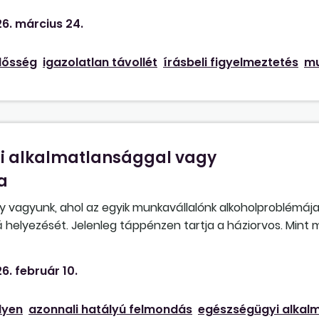
tó. A munkáltató milyen szankciót alkalmazhat? Figyelemf
6. március 24.
tói döntésen alapuló pótlék került beépítésre. Ami miatt u
év alatt egyszer sem került elrendelésre. Visszavonható-e 
elősség
igazolatlan távollét
írásbeli figyelmeztetés
mu
i alkalmatlansággal vagy
a
y vagyunk, ahol az egyik munkavállalónk alkoholproblémája
á helyezését. Jelenleg táppénzen tartja a háziorvos. Mint
zonyát? Mi a teendőm, ha esetleg nem helyezik gondnoks
sági vizsgálatot kell kérjek? A hölgy gondozónőként dolgozo
6. február 10.
„tiszta” volt, most ismét visszaesett.
lyen
azonnali hatályú felmondás
egészségügyi alkal