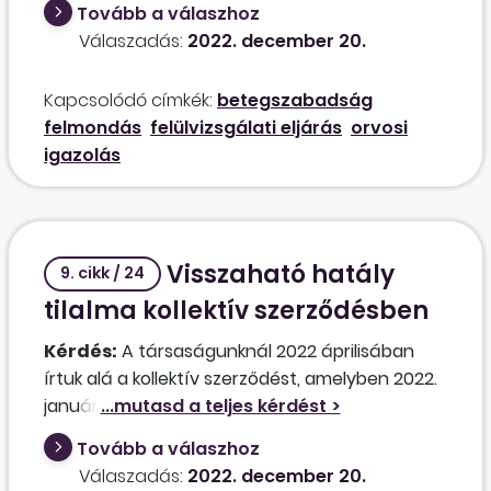
Tovább a válaszhoz
azon a napon betegszabadságon volt. Mit
Válaszadás:
2022. december 20.
tehet ilyenkor a munkáltató?
Kapcsolódó címkék:
betegszabadság
felmondás
felülvizsgálati eljárás
orvosi
igazolás
Visszaható hatály
9. cikk / 24
tilalma kollektív szerződésben
Kérdés:
A társaságunknál 2022 áprilisában
írtuk alá a kollektív szerződést, amelyben 2022.
január 1-jére visszamenőleg rendeztük a
béreket, egyúttal meghatároztuk azokat a
Tovább a válaszhoz
feltételeket is, amelyek a féléves jutalomból
Válaszadás:
2022. december 20.
való kizárást eredményezik. Több