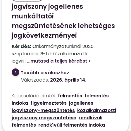
jogviszony jogellenes
munkáltatói
megszüntetésének lehetséges
jogkövetkezményei
Kérdés:
Önkormányzatunknál 2025.
szeptember 8-tól közalkalmazotti
jogviszonyban áll egy művelődésszervező. A
próbaidő leteltekor közölte a munkáltató vele,
Tovább a válaszhoz
hogy aktívabb érdeklődést, pontosságot, jobb
Válaszadás:
2026. április 14.
kommunikációt kér tőle a partnerek és a
munkáltató irányába, és ha ezen javítani tud,
Kapcsolódó címkék:
felmentés
felmentés
folytatja vele a közalkalmazotti jogviszonyt. A
indoka
figyelmeztetés
jogellenes
közalkalmazott szóbeli figyelmeztetésben
jogviszony-megszüntetés
közalkalmazotti
részesült. Ezt követően az általa elkészített
jogviszony megszüntetése
rendkívüli
2025. évi beszámolót és 2026. évi munkatervet
felmentés
rendkívüli felmentés indoka
a képviselő-testület számottevő hiányosságok