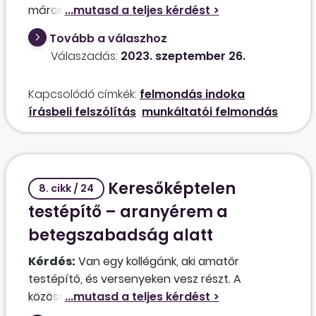
márciusában. Ugyanezen munkavállaló 2023
augusztusában a munkaközi szünetre irányadó
Tovább a válaszhoz
szabályokat megsértette, amely miatt meg
Válaszadás:
2023. szeptember 26.
szeretnénk szüntetni a munkaviszonyát.
Hivatkozhatunk-e a 2022. évi írásbeli
Kapcsolódó címkék:
felmondás indoka
figyelmeztetésre is mint halmazati tényezőre
írásbeli felszólítás
munkáltatói felmondás
ebben az esetben a felmondás kapcsán?
Keresőképtelen
8. cikk / 24
testépítő – aranyérem a
betegszabadság alatt
Kérdés:
Van egy kollégánk, aki amatőr
testépítő, és versenyeken vesz részt. A
közösségi oldalán találtunk egy posztot egy
ausztriai versenyről, amelyet megnyert, viszont