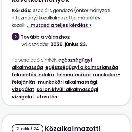
Kérdés:
Szociális gondozó (önkormányzati
intézmény) közalkalmazottja másfél év
közalkalmazotti jogviszony után nem a soron
következő alkalmassági vizsgálaton, hanem
Tovább a válaszhoz
informálisan jelezte a felettesének, hogy külső
Válaszadás:
2026. június 23.
szakorvos véleménye alapján nem emelhet 2
kg-nál többet, illetve nem sétálhat. Jogosult-e
Kapcsolódó címkék:
egészségügyi
ez alapján a munkáltató munkaalkalmassági
alkalmasság
egészségügyi alkalmatlanság
vizsgálatra küldeni? Mit tehet, ha nem
felmentés indoka
felmentési idő
munkakör-
együttműködő, és nem ismeri el az informális
felajánlás
munkaköri alkalmassági
közlést a közalkalmazott? A felmentésében
vizsgálat
soron kívüli alkalmassági
mire kell hivatkozni, ha mégis elmegy a
vizsgálat
utasítás
munkaalkalmassági vizsgálatra, de „nem
alkalmas” minősítést kap? Mennyi felmentési
idő jár a részére?
Közalkalmazotti
2. cikk / 24