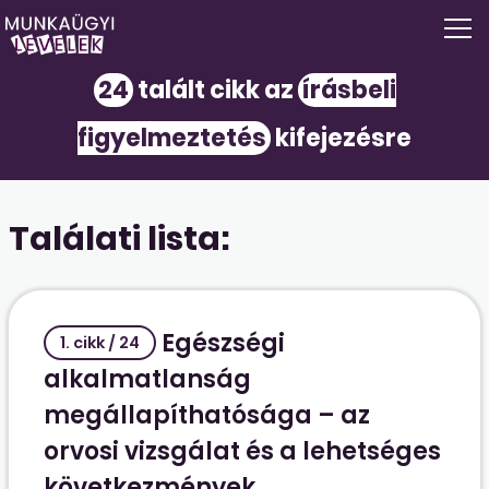
24
talált cikk az
írásbeli
figyelmeztetés
kifejezésre
Találati lista:
Egészségi
1. cikk / 24
alkalmatlanság
megállapíthatósága – az
orvosi vizsgálat és a lehetséges
következmények