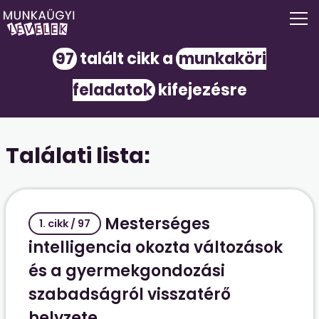
97
talált cikk a
munkaköri
feladatok
kifejezésre
Találati lista:
Mesterséges
1. cikk / 97
intelligencia okozta változások
és a gyermekgondozási
szabadságról visszatérő
helyzete