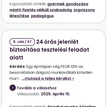
kell neki lenni heti 4 napot? Hogyan tudná
Kapcsolódó címkék:
gyermek gondozása
szabadsága idején más fenntartó
ellenőrzés alá vonni? Van-e erre egyáltalán
miatti fizetés nélküli szabadság
jogviszony
intézményénél egy évre létesíthet-e heti 40
lehetősége a munkáltatónak kötetlen
létesítése
pedagógus
órás köznevelési foglalkoztatotti jogviszonyt
munkarend esetén?
óvodapedagógus munkakörben?
24 órás jelenlét
8. cikk / 97
biztosítása tesztelési feladat
alatt
Kérdés:
Egy építőipari cég FEOR 1313-as
besorolásban dolgozó munkavállalói kötetlen
munkarendben dolgoznak az építési területen.
Egy csőhálózat beszerelésének tesztelése
Tovább a válaszhoz
miatt tíz napon keresztül 24 órás jelenlét vált
Válaszadás:
2025. április 15.
szükségessé, amely alatt egy főnek mindig jelen
kellett lennie az építési területen. Az érintett
Kapcsolódó címkék:
éjszakai munka
kötetlen