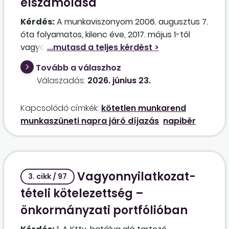
elszámolása
Kérdés:
A munkaviszonyom 2006. augusztus 7.
óta folyamatos, kilenc éve, 2017. május 1-től
vagyok napibéres elszámolásban, kötetlen
munkarendben. Innentől kezdve nem számolják
Tovább a válaszhoz
el nekem a munkaszüneti napokat, ha nem
Válaszadás:
2026. június 23.
dolgozom aznap. Ezeket pihenőnapként
tüntetik fel a havi elszámolásban, így ezekre a
Kapcsolódó címkék:
kötetlen munkarend
napokra nem jár bér. Ez jogos a munkáltató
munkaszüneti napra járó díjazás
napibér
részéről?
Vagyonnyilatkozat-
3. cikk / 97
tételi kötelezettség –
önkormányzati portfólióban