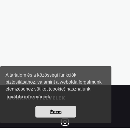
A tartalom és a közösségi funkciók
biztosításához, valamint a weboldalforgalmunk
elemzéséhez sütiket (cookie) használunk.
további információk
MUNKAÜGYI LEVELEK
Értem