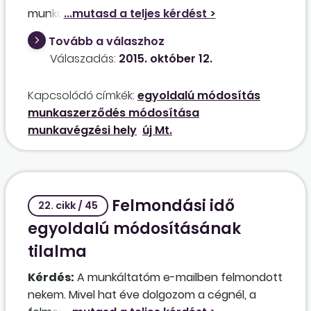
munkaszerződésük módosítása, mivel az a
munkaszerződésükben foglalt munkavégzési
Tovább a válaszhoz
hely módosulásával jár. A helyszín változására
Válaszadás:
2015. október 12.
Budapesten belül kerül sor. A módosítás
aláírását néhány munkavállaló megtagadta.
Kapcsolódó címkék:
egyoldalú módosítás
Jogszerű-e a munkáltató intézkedése, ha
munkaszerződés módosítása
egyoldalú munkáltatói utasítással határozza
munkavégzési hely
új Mt.
meg az új munkavégzési helyet (mint
kiküldetés), ha egyébként a kollektív szerződés
alapján éves szinten 220 munkanapnyi
munkaszerződéstől eltérő foglalkoztatásra
Felmondási idő
jogosult? Amennyiben esetlegesen
22. cikk / 45
megtámadják a munkavállalók ezt az
egyoldalú módosításának
intézkedést, milyen igényt támaszthatnak a
tilalma
keresetükben? Csupán a munkáltató egyoldalú
intézkedésének hatályon kívül helyezését a
Kérdés:
A munkáltatóm e-mailben felmondott
bíróság által? Vagy mást is?
nekem. Mivel hat éve dolgozom a cégnél, a