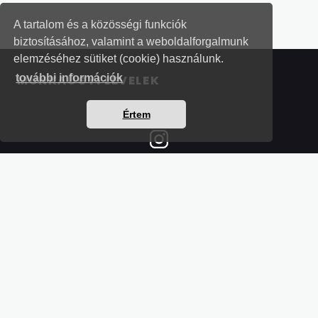
A tartalom és a közösségi funkciók
biztosításához, valamint a weboldalforgalmunk
elemzéséhez sütiket (cookie) használunk.
további információk
MUNKAÜGYI LEVELEK
Értem
Részletek a bankkártyás fizetésről
Kérdések és válaszok a bankkártyás fizetésről