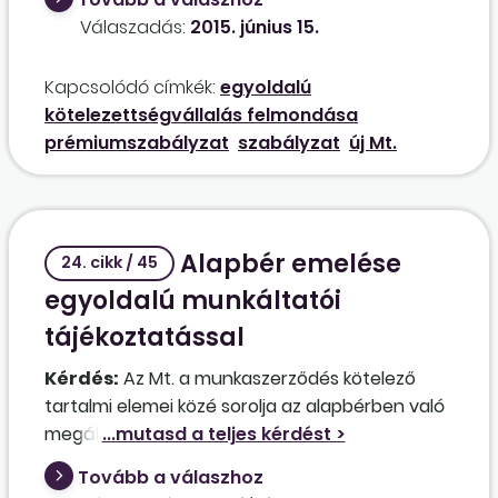
esetén esetlegesen megszüntetni azt a
Válaszadás:
2015. június 15.
munkahelyek megtartása és a létszámleépítés
elkerülése érdekében?
Kapcsolódó címkék:
egyoldalú
kötelezettségvállalás felmondása
prémiumszabályzat
szabályzat
új Mt.
Alapbér emelése
24. cikk / 45
egyoldalú munkáltatói
tájékoztatással
Kérdés:
Az Mt. a munkaszerződés kötelező
tartalmi elemei közé sorolja az alapbérben való
megállapodást. Emellett a munkaszerződést
írásban kell megkötni, és mivel a megkötésre is
Tovább a válaszhoz
a módosításra vonatkozó szabályok