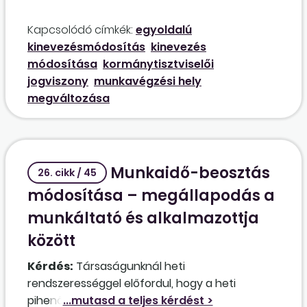
és én nem is fogadtam el ilyen
Kapcsolódó címkék:
egyoldalú
kinevezésmódosítást. Megteheti velem a
kinevezésmódosítás
kinevezés
munkáltató, hogy önkényesen ilyen hátrányos
módosítása
kormánytisztviselői
helyzetbe hozzon?
jogviszony
munkavégzési hely
megváltozása
Munkaidő-beosztás
26. cikk / 45
módosítása – megállapodás a
munkáltató és alkalmazottja
között
Kérdés:
Társaságunknál heti
rendszerességgel elő­fordul, hogy a heti
pihenőidő alatt rendkívüli munkavégzés