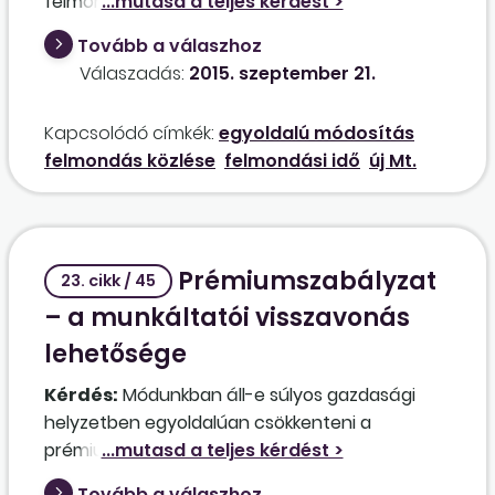
felmondási időm 45 nap lenne. A munkáltatóm
azonban megkeresett, hogy módosítani
Tovább a válaszhoz
szeretné a felmondási időt 50 napra. Mivel
Válaszadás:
2015. szeptember 21.
azonban időközben találtam új munkát, ahol a
45 nap leteltével kezdenem kellene, ez nekem
Kapcsolódó címkék:
egyoldalú módosítás
nem érdekem. Megteheti ezt a módosítást
felmondás közlése
felmondási idő
új Mt.
utólag egyoldalúan az én beleegyezésem
nélkül egy "felmondáskiegészítéssel"?
Prémiumszabályzat
23. cikk / 45
– a munkáltatói visszavonás
lehetősége
Kérdés:
Módunkban áll-e súlyos gazdasági
helyzetben egyoldalúan csökkenteni a
prémiumszabályzatban egyoldalúan
megállapított prémiumot, illetve szükség
Tovább a válaszhoz