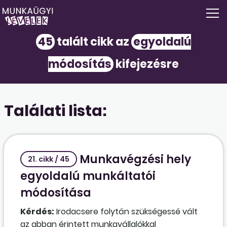
45
talált cikk az
egyoldalú
módosítás
kifejezésre
Találati lista:
Munkavégzési hely
21. cikk / 45
egyoldalú munkáltatói
módosítása
Kérdés:
Irodacsere folytán szükségessé vált
az abban érintett munkavállalókkal