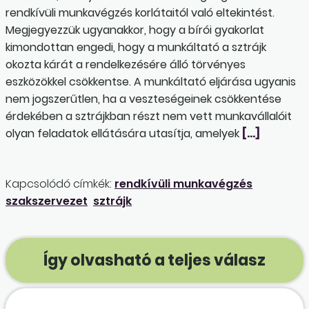
rendkívüli munkavégzés korlátaitól való eltekintést.
Megjegyezzük ugyanakkor, hogy a bírói gyakorlat
kimondottan engedi, hogy a munkáltató a sztrájk
okozta kárát a rendelkezésére álló törvényes
eszközökkel csökkentse. A munkáltató eljárása ugyanis
nem jogszerűtlen, ha a veszteségeinek csökkentése
érdekében a sztrájkban részt nem vett munkavállalóit
olyan feladatok ellátására utasítja, amelyek
[…]
Kapcsolódó címkék:
rendkívüli munkavégzés
szakszervezet
sztrájk
Így olvasható a teljes válasz