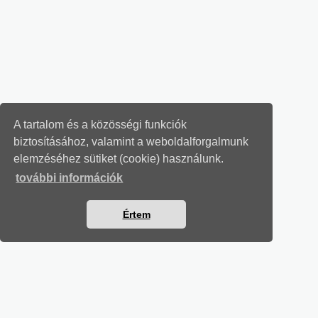
A tartalom és a közösségi funkciók
biztosításához, valamint a weboldalforgalmunk
elemzéséhez sütiket (cookie) használunk.
további információk
Értem