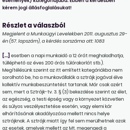
események) kategóriájába. Ebben a kérdésben
kérem jogi állásfoglalásukat!
Részlet a válaszból
Megjelent a Munkaügyi Levelekben 2011. augusztus 29-
én (57. lapszám), a kérdés sorszáma ott: 1083
[…]
esetben a napi munkaidő a 12 órát meghaladhatja,
túlléphető az éves 200 órás túlórakorlát stb.).
Megítélésünk szerint az itt említett kategóriákba nem
sorolható be, ha a munkavállalók a sztrájk jogával élve
kollektív munkabeszüntetést tartanak. Már csak azért
sem, mert a Sztrájk-tv. 3. § (3) bekezdése szerint az élet,
az egészség, a testi épség vagy a környezet közvetlen
és súlyos veszélyeztetése esetén, vagy elemi kár
elhárításának akadályozása mellett nincs helye
sztrájknak. A sztrájk miatt így fel sem merülhetnek azok
az esetek, amelyek mellett az Mt. megengedi a