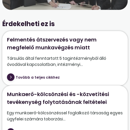
Érdekelheti ez is
Felmentés átszervezés vagy nem
megfelelő munkavégzés miatt
Társulás által fenntartott 5 tagintézményből álló
óvodával kapcsolatban, intézményi...
Tovább a teljes cikkhez
Munkaerő-kölcsönzési és -közvetítési
tevékenység folytatásának feltételei
Egy munkaerő-kölcsönzéssel foglalkozó társaság egyes
ügyfelei számára toborzási...