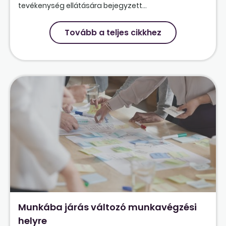
tevékenység ellátására bejegyzett...
Tovább a teljes cikkhez
Munkába járás változó munkavégzési
helyre