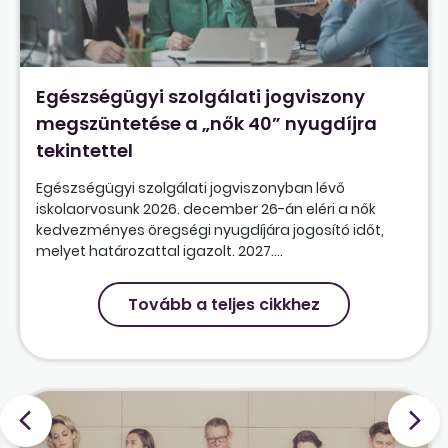
Egészségügyi szolgálati jogviszony
megszüntetése a „nők 40” nyugdíjra
tekintettel
Egészségügyi szolgálati jogviszonyban lévő
iskolaorvosunk 2026. december 26-án eléri a nők
kedvezményes öregségi nyugdíjára jogosító időt,
melyet határozattal igazolt. 2027....
Tovább a teljes cikkhez