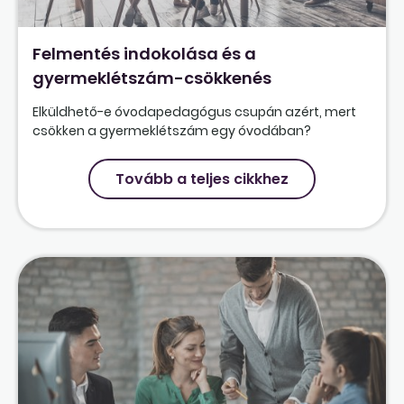
Felmentés indokolása és a
gyermeklétszám-csökkenés
Elküldhető-e óvodapedagógus csupán azért, mert
csökken a gyermeklétszám egy óvodában?
Tovább a teljes cikkhez