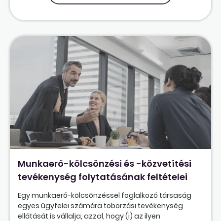
Munkaerő-kölcsönzési és -közvetítési
tevékenység folytatásának feltételei
Egy munkaerő-kölcsönzéssel foglalkozó társaság
egyes ügyfelei számára toborzási tevékenység
ellátását is vállalja, azzal, hogy (i) az ilyen