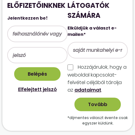
ELŐFIZETŐINKNEK
LÁTOGATÓK
SZÁMÁRA
Jelentkezzen be!
Elküldjük a választ e-
mailen*
Hozzájárulok, hogy a
weboldal kapcso­lat­
felvétel céljából tárolja
Elfelejtett jelszó
az
adataimat
.
*díjmentes választ évente csak
egyszer küldünk.