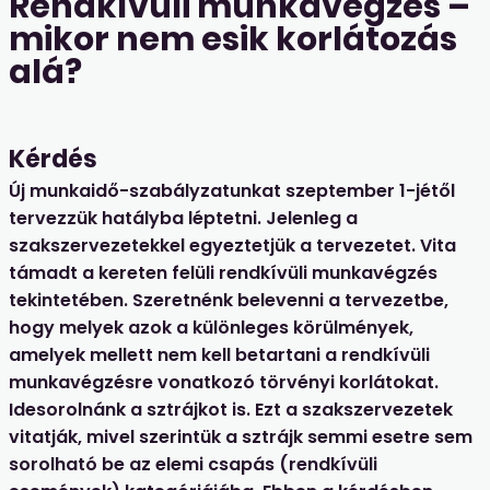
Rendkívüli munkavégzés –
mikor nem esik korlátozás
alá?
Kérdés
Új munkaidő-szabályzatunkat szeptember 1-jétől
tervezzük hatályba léptetni. Jelenleg a
szakszervezetekkel egyeztetjük a tervezetet. Vita
támadt a kereten felüli rendkívüli munkavégzés
tekintetében. Szeretnénk belevenni a tervezetbe,
hogy melyek azok a különleges körülmények,
amelyek mellett nem kell betartani a rendkívüli
munkavégzésre vonatkozó törvényi korlátokat.
Idesorolnánk a sztrájkot is. Ezt a szakszervezetek
vitatják, mivel szerintük a sztrájk semmi esetre sem
sorolható be az elemi csapás (rendkívüli