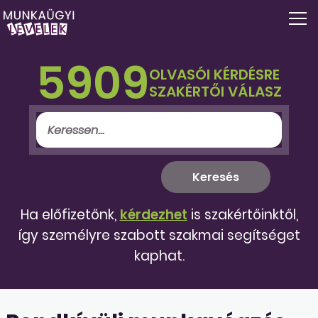
5909
OLVASÓI KÉRDÉSRE
SZAKÉRTŐI VÁLASZ
Ha előfizetőnk,
kérdezhet
is szakértőinktől,
így személyre szabott szakmai segítséget
kaphat.