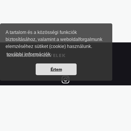
A tartalom és a közösségi funkciók
biztosításához, valamint a weboldalforgalmunk
elemzéséhez sütiket (cookie) használunk.
további információk
MUNKAÜGYI LEVELEK
Értem
Részletek a bankkártyás fizetésről
Kérdések és válaszok a bankkártyás fizetésről