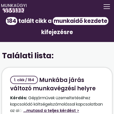
184
talált cikk a
munkaidő kezdete
kifejezésre
Találati lista:
Munkába járás
1. cikk / 184
változó munkavégzési helyre
Kérdés:
Gépjárművek üzemeltetéséhez
kapcsolódó költségelszámolással kapcsolatban
az alábbiakban kérem a segítségüket.