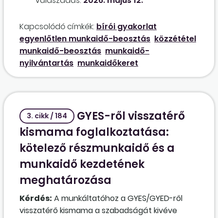
Válaszadás:
2026. május 12.
(szabadnapok hétközi kiadásával), ugyanakkor
a nem önkormányzati (külsős) rendezvények
Kapcsolódó címkék:
bírói gyakorlat
esetén továbbra is fennmaradjon a túlóra-
egyenlőtlen munkaidő-beosztás
közzététel
elszámolás lehetősége. A Kjt. hatálya alatti
munkaidő-beosztás
munkaidő-
munkáltatónál milyen utasítás szükséges a
nyilvántartás
munkaidőkeret
munkaidőkeret bevezetéséhez, mely
tájékoztató kell? Milyen előnyei és hátrányai
lehetnek a három- vagy négyhavi keretnek a
mi esetünkben? Hogyan kell vezetni a
GYES-ről visszatérő
munkaidő-nyilvántartást, és jogszerűen közölni
3. cikk / 184
a munkaidő-beosztást, figyelemmel a hétvégi
kismama foglalkoztatása:
pótlékok és a pihenőnapok kiadásának
kötelező részmunkaidő és a
szabályaira?
munkaidő kezdetének
meghatározása
Kérdés:
A munkáltatóhoz a GYES/GYED-ről
visszatérő kismama a szabadságát kivéve