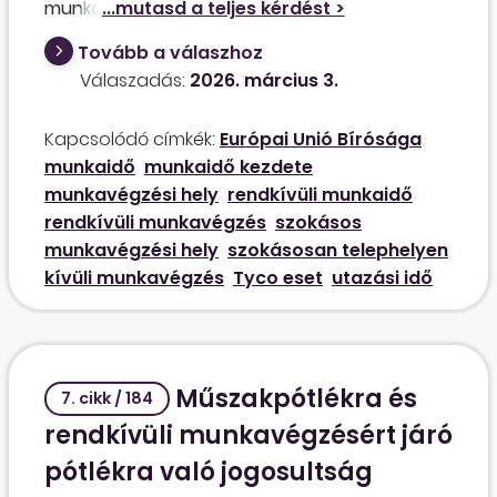
munkavégzés helye: Magyarország területe.
Szolgáltatásnyújtás esetén különböző
Tovább a válaszhoz
foglalkoztatási osztályokra kell utazniuk, ahol
Válaszadás:
2026. március 3.
csoportos vagy egyéni tanácsadást végeznek,
különböző időtartamban. A kollégának mikor
Kapcsolódó címkék:
Európai Unió Bírósága
kezdődik és végződik a munkaideje? A
munkaidő
munkaidő kezdete
szolgáltatásnyújtás helyére történő utazás
munkavégzési hely
rendkívüli munkaidő
minek számít ebben az esetben? Amennyiben
rendkívüli munkavégzés
szokásos
az utazás és a szolgáltatásnyújtás meghaladja
munkavégzési hely
szokásosan telephelyen
a napi kötelező munkaidőt, abban az esetben a
kívüli munkavégzés
Tyco eset
utazási idő
pluszidő túlmunkának számít?
Műszakpótlékra és
7. cikk / 184
rendkívüli munkavégzésért járó
pótlékra való jogosultság