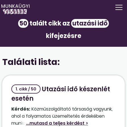
50
talált cikk az
utazási idő
kifejezésre
Találati lista:
Utazási idő készenlét
1. cikk / 50
esetén
Kérdés:
Közműszolgáltató társaság vagyunk,
ahol a folyamatos üzemeltetés érdekében
munkavállalóink részére készenlétet rendelünk