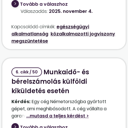
Tovább a válaszhoz
közalkalmazotti jogviszonyban az
Válaszadás:
2025. november 4.
intézményünknél. A munkaalkalmassági
vizsgálaton az üzemorvostól „alkalmatlan”
Kapcsolódó címkék:
egészségügyi
minősítést kapott. A munkáltató nem tud az
alkalmatlanság
közalkalmazotti jogviszony
egészségi állapotának megfelelő másik
megszüntetése
munkakört felajánlani a közalkalmazott részére.
Milyen módon kell megszüntetni a
közalkalmazotti jogviszonyát, és milyen
juttatások illetik meg a megszüntetésből
Munkaidő- és
adódóan?
6. cikk / 50
bérelszámolás külföldi
kiküldetés esetén
Kérdés:
Egy cég Németországba gyártott
gépet, ami meghibásodott. A cég vállalta a
garanciában történő javítást. Az ügyvezető
reggel a karbantartó lakásához ment, innen
Tovább a válaszhoz