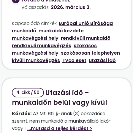
foglalkoztatási osztályokra kell utazniuk, ahol
Válaszadás:
2026. március 3.
csoportos vagy egyéni tanácsadást végeznek,
különböző időtartamban. A kollégának mikor
Kapcsolódó címkék:
Európai Unió Bírósága
kezdődik és végződik a munkaideje? A
munkaidő
munkaidő kezdete
szolgáltatásnyújtás helyére történő utazás
munkavégzési hely
rendkívüli munkaidő
minek számít ebben az esetben? Amennyiben
rendkívüli munkavégzés
szokásos
az utazás és a szolgáltatásnyújtás meghaladja
munkavégzési hely
szokásosan telephelyen
a napi kötelező munkaidőt, abban az esetben a
kívüli munkavégzés
Tyco eset
utazási idő
pluszidő túlmunkának számít?
Utazási idő –
4. cikk / 50
munkaidőn belül vagy kívül
Kérdés:
Az Mt. 86. §-ának (3) bekezdése
szerint, nem munkaidő a munkavállaló lakó-
vagy tartózkodási helyéről a tényleges