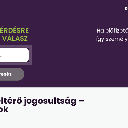
R
KÉRDÉSRE
Ha előfizet
 VÁLASZ
így személy
ltérő jogosultság –
ok