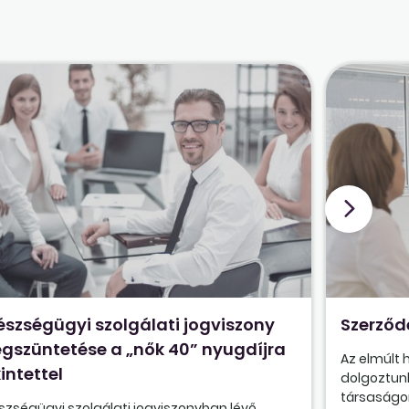
észségügyi szolgálati jogviszony
Szerződ
gszüntetése a „nők 40” nyugdíjra
Az elmúlt
intettel
dolgoztunk
társaságon
szségügyi szolgálati jogviszonyban lévő