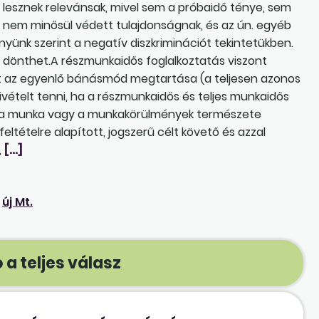
 lesznek relevánsak, mivel sem a próbaidő ténye, sem
s nem minősül védett tulajdonságnak, és az ún. egyéb
ünk szerint a negatív diszkriminációt tekintetükben.
dönthet.A részmunkaidős foglalkoztatás viszont
zért az egyenlő bánásmód megtartása (a teljesen azonos
kivételt tenni, ha a részmunkaidős és teljes munkaidős
r a munka vagy a munkakörülmények természete
ltételre alapított, jogszerű célt követő és azzal
,
[…]
új Mt.
 a teljes válasz