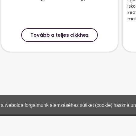
isk
ked
mely
Tovább a teljes cikkhez
nt a weboldalforgalmunk elemzéséhez sütiket (cookie) használu
Hogyan használjam?
Tartalo