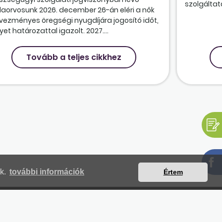
szolgáltatá
olaorvosunk 2026. december 26-án eléri a nők
vezményes öregségi nyugdíjára jogosító időt,
et határozattal igazolt. 2027....
Tovább a teljes cikkhez
nk.
további információk
Értem
mjegyzék
Magunkról
Impresszum
Kapcsolat