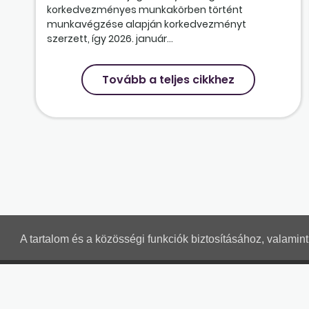
korkedvezményes munkakörben történt
munkavégzése alapján korkedvezményt
szerzett, így 2026. január...
Tovább a teljes cikkhez
A tartalom és a közösségi funkciók biztosításához, valami
MUNKAÜGYI LEVELEK