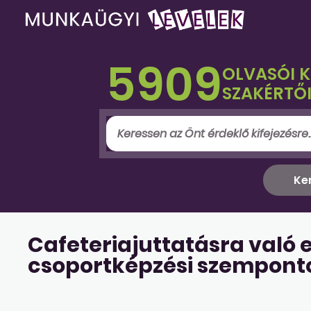
5909
OLVASÓI 
SZAKÉRTŐI
Cafeteriajuttatásra való e
csoportképzési szempont