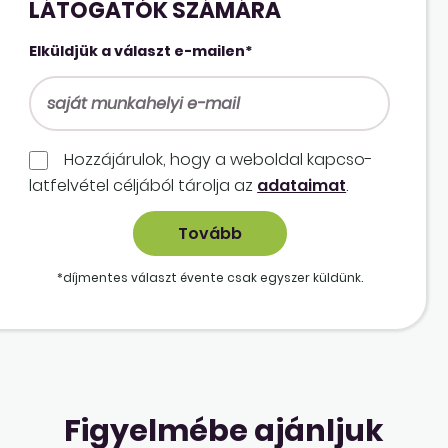
LÁTOGATÓK SZÁMÁRA
Elküldjük a választ e-mailen*
Hozzájárulok, hogy a weboldal kapcso­
lat­felvétel céljából tárolja az
adataimat
.
*díjmentes választ évente csak egyszer küldünk.
Figyelmébe ajánljuk