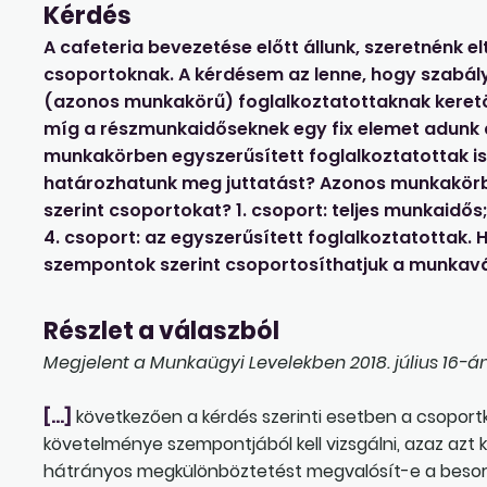
Kérdés
A cafeteria bevezetése előtt állunk, szeretnénk e
csoportoknak. A kérdésem az lenne, hogy szabály
(azonos munkakörű) foglalkoztatottaknak keretö
míg a részmunkaidőseknek egy fix elemet adunk 
munkakörben egyszerűsített foglalkoztatottak is
határozhatunk meg juttatást? Azonos munkakörbe
szerint csoportokat? 1. csoport: teljes munkaidős
4. csoport: az egyszerűsített foglalkoztatottak.
szempontok szerint csoportosíthatjuk a munkavá
Részlet a válaszból
Megjelent a Munkaügyi Levelekben 2018. július 16-án
[…]
következően a kérdés szerinti esetben a csopor
követelménye szempontjából kell vizsgálni, azaz azt 
hátrányos megkülönböztetést megvalósít-e a besorol