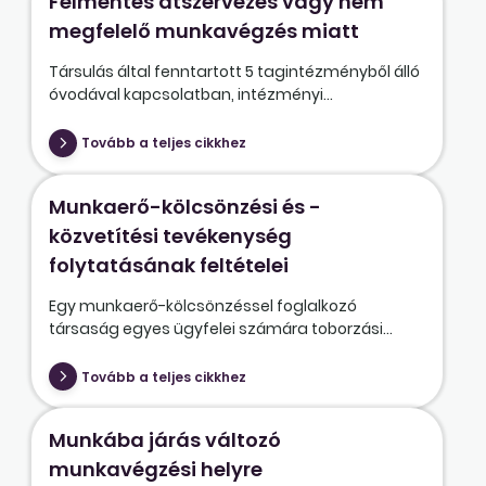
Felmentés átszervezés vagy nem
megfelelő munkavégzés miatt
Társulás által fenntartott 5 tagintézményből álló
óvodával kapcsolatban, intézményi...
Tovább a teljes cikkhez
Munkaerő-kölcsönzési és -
közvetítési tevékenység
folytatásának feltételei
Egy munkaerő-kölcsönzéssel foglalkozó
társaság egyes ügyfelei számára toborzási...
Tovább a teljes cikkhez
Munkába járás változó
munkavégzési helyre