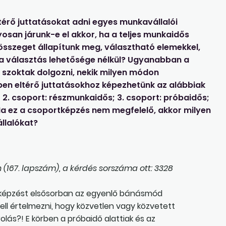
ltérő juttatásokat adni egyes munkavállalói
osan járunk-e el akkor, ha a teljes munkaidős
sszeget állapítunk meg, választható elemekkel,
a választás lehetősége nélkül? Ugyanabban a
 szoktak dolgozni, nekik milyen módon
n eltérő juttatásokhoz képezhetünk az alábbiak
; 2. csoport: részmunkaidős; 3. csoport: próbaidős;
 Ha ez a csoportképzés nem megfelelő, akkor milyen
llalókat?
 (167. lapszám), a kérdés sorszáma ott: 3328
tképzést elsősorban az egyenlő bánásmód
kell értelmezni, hogy közvetlen vagy közvetett
ás?! E körben a próbaidő alattiak és az