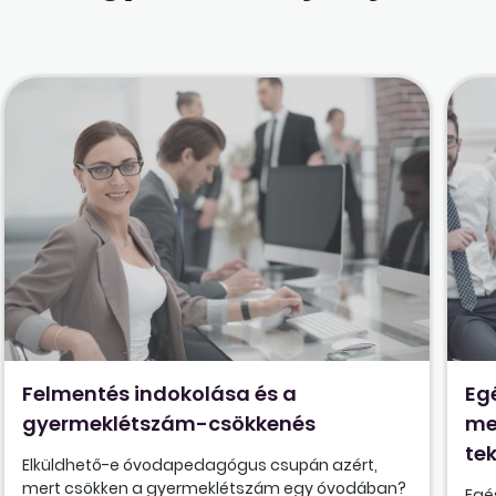
Felmentés indokolása és a
Eg
gyermeklétszám-csökkenés
me
tek
Elküldhető-e óvodapedagógus csupán azért,
mert csökken a gyermeklétszám egy óvodában?
Egé