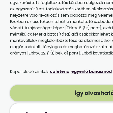
egyszerűsített foglalkoztatás körében dolgozók nem
az egyszerűsített foglalkoztatás körében alkalmazá
helyzetre való hivatkozás sem alapozza meg vélemény
Ezekben az esetekben tehát a munkáltató szabadon 
védett tulajdonságot képez [Ebktv. 8. § r) pont], e
mértékű cafeteria biztosítása) alól csak akkor lehet 
munkavállalók megkülönböztetése az alkalmazásko
alapján indokolt, tényleges és meghatározó szakmai fe
arányos [Ebktv. 22. § (1) bek. a) pont]. Ebből következik
Kapcsolódó címkék:
cafeteria
egyenlő bánásmód
Így olvasható