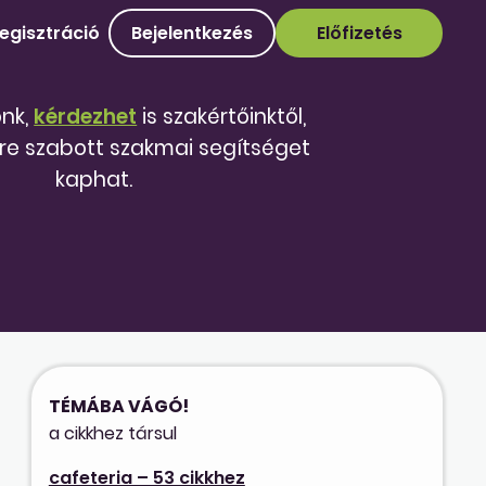
egisztráció
Bejelentkezés
Előfizetés
őnk,
kérdezhet
is szakértőinktől,
re szabott szakmai segítséget
kaphat.
TÉMÁBA VÁGÓ!
a cikkhez társul
cafeteria – 53 cikkhez