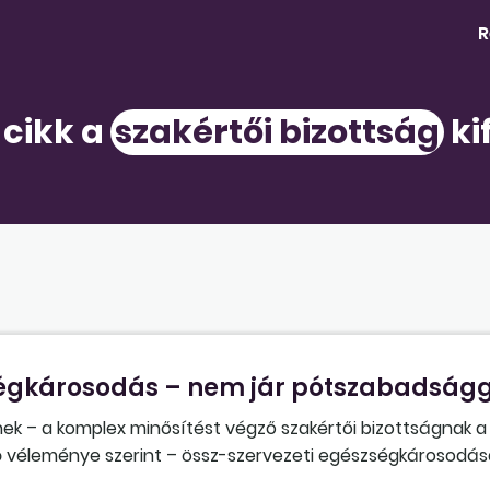
R
 cikk a
szakértői bizottság
ki
ségkárosodás – nem jár pótszabadság
ének – a komplex minősítést végző szakértői bizottságnak 
ó véleménye szerint – össz-szervezeti egészségkárosodás
rosodásra (megváltozott munkaképességre) tekintettel a kö