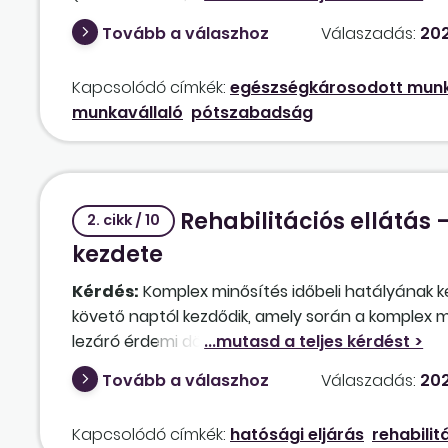
megilleti-e a plusz öt munkanap pótszabadság? 
Tovább a válaszhoz
Válaszadás:
202
Kttv. 102. §-a (5) bekezdésének a) pontja?
Kapcsolódó címkék:
egészségkárosodott munk
munkavállaló
pótszabadság
Rehabilitációs ellátás 
2. cikk / 10
kezdete
Kérdés:
Komplex minősítés időbeli hatályának k
követő naptól kezdődik, amely során a komplex m
lezáró érdemi döntésnek? Komplex minősítést v
munkaképesség minősítéséről, illetve a megvál
Tovább a válaszhoz
Válaszadás:
202
dokumentum? Vagy meg kell várni az illetékes ko
komplex minősítés időbeli hatálya azon közigazga
Kapcsolódó címkék:
hatósági eljárás
rehabilit
amikor a kormányhivatal rehabilitációs osztály