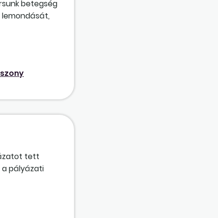
ársunk betegség
a lemondását,
nem tudja
eli megváltását
tve jár-e abban
i kell fizetni.
iszony
zatot tett
 a pályázati
van napon belül
 vagy a
ő első testületi
izottság