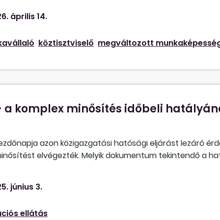
Szükséges-e más jogszabályra figyelemmel lenni e kérdés
6. április 14.
avállaló
köztisztviselő
megváltozott munkaképessé
– a komplex minősítés időbeli hatályá
ezdőnapja azon közigazgatási hatósági eljárást lezáró ér
inősítést elvégezték. Melyik dokumentum tekintendő a hat
égző szakértői bizottság összefoglaló véleménye a megvá
tozott munkaképességű személyek ellátásainak megállapí
5. június 3.
rmányhivatal rehabilitációs osztályának határozatát? Ez 
tási hatósági eljárást lezáró érdemi döntést követő naptó
ációs ellátás
a a határozatát meghozta.