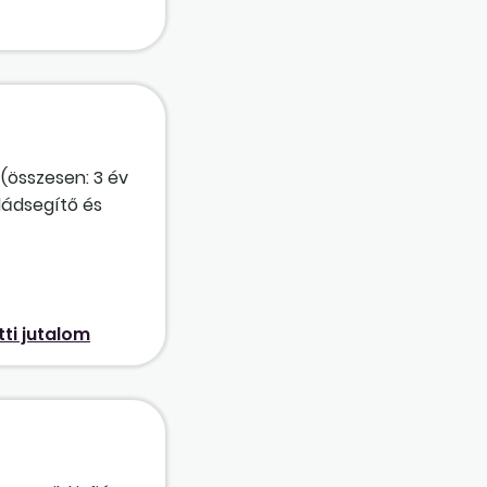
(összesen: 3 év
ládsegítő és
ti időszakát
ül a fenti
oglalkoztató
pján
tti jutalom
/2023. Korm.