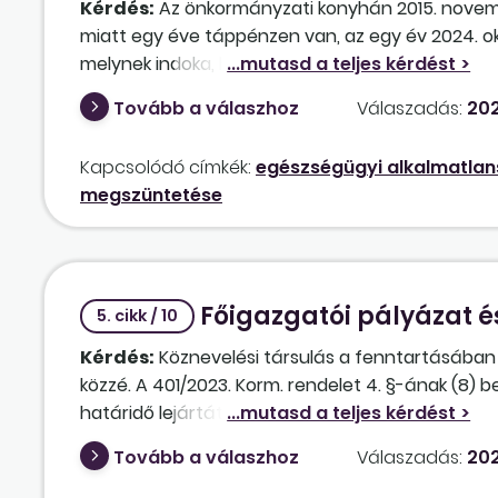
Kérdés:
Az önkormányzati konyhán 2015. novemb
miatt egy éve táppénzen van, az egy év 2024. ok
melynek indoka, hogy a szakértői bizottság 80% 
ellátni. A jogviszonyát közös megegyezéssel kér
Tovább a válaszhoz
Válaszadás:
202
és a végkielégítés kifizetését. Jár-e végkielégí
az esetben, ha ő mond le betegsége miatt? A ki n
Kapcsolódó címkék:
egészségügyi alkalmatla
megszüntetése
Főigazgatói pályázat é
5. cikk / 10
Kérdés:
Köznevelési társulás a fenntartásában
közzé. A 401/2023. Korm. rendelet 4. §-ának (8) b
határidő lejártát követő harminc vagy – ha az e
köteles elbírálni a benyújtott pályázatokat. A (
Tovább a válaszhoz
Válaszadás:
202
képviselő-testület részére a benyújtási határidő 
ülésre kell benyújtani.” A pályázatok elbírálása