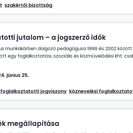
t
szakértői bizottság
totti jutalom – a jogszerző idők
s munkakörben dolgozó pedagógusa 1999 és 2002 között 
egy foglalkoztatási, szociális és közművelődési kht. csa
OH) a minősítő eljárásban való részvételhez a kolléganő fen
rtelmezzük-e a jogszabályt azzal, hogy az OH-tól független
4. június 25.
hoz jogosító időszaknak nem számíthatjuk be, mert sem a f
n (közhasznú társaság, munkaviszony), sem a munkakör ala
 foglalkoztatotti jogviszony
köznevelési foglalkoztato
el meg a Púétv. 105. §-a (6)–(8) bekezdéseinek és a 401
ék megállapítása