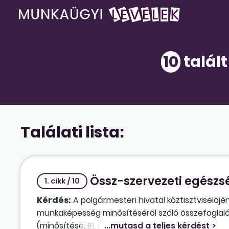
10
talált
Találati lista:
Össz-szervezeti egész
1. cikk / 10
Kérdés:
A polgármesteri hivatal köztisztviselőj
munkaképesség minősítéséről szóló összefoglal
(minősítése: B1, rehabilitálható). Az egészségká