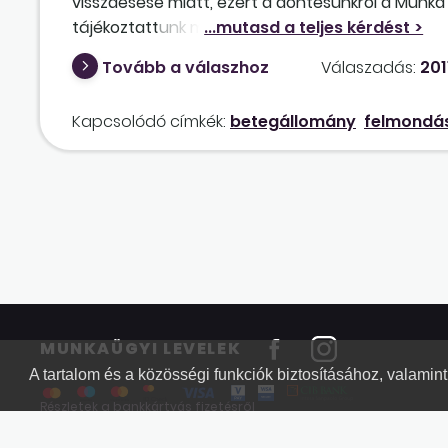
visszaesése miatt, ezért a döntésünkről a Munk
tájékoztattunk minden érintett munkavállalót. T
keresőképtelen állományba vonult. Felmerült b
Tovább a válaszhoz
Válaszadás:
201
valószínűleg a döntésünk kézbesítésének elodázá
várnunk, amíg maguktól visszajönnek dolgozni?
Kapcsolódó címkék:
betegállomány
felmondás
MUNKAÜGYI LEVELEK
A tartalom és a közösségi funkciók biztosításához, valami
Részletek a bankkártyás fizetésről
Kérdések és válaszok a bankkártyás fizetésről