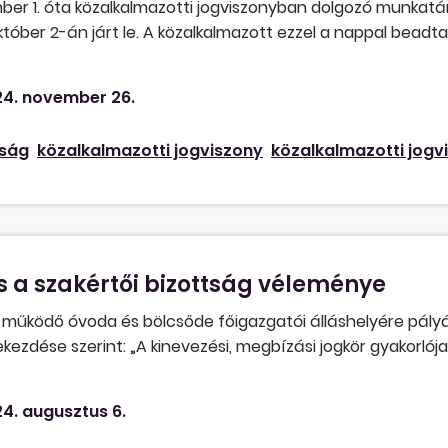
er 1. óta közalkalmazotti jogviszonyban dolgozó munkat
tóber 2-án járt le. A közalkalmazott ezzel a nappal beadt
egészségi károsodást állapított meg nála, és munkakörét 
i megszüntetni, és kéri a ki nem vett szabadságának pénzb
4. november 26.
tés abban az esetben, ha közös megegyezéssel megy el, ille
em vett szabadságát véleményünk szerint az utolsó napon k
nság
közalkalmazotti jogviszony
közalkalmazotti jogv
s a szakértői bizottság véleménye
 működő óvoda és bölcsőde főigazgatói álláshelyére pályá
ekezdése szerint: „A kinevezési, megbízási jogkör gyakorlója
lbírálásra váró pályázatok száma a huszonötöt eléri – hat
6) bekezdés b) pontja esetében a pályázatokat a közgyűlés
4. augusztus 6.
lejártát követő harmincadik, illetve hatvanadik napot követ
 milyen módon történik? Szükséges-e valamely szerv vagy b