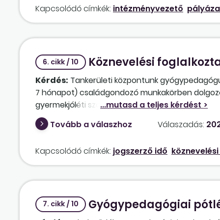
Kapcsolódó címkék:
intézményvezető
pályáza
véleményét kikérni?
Köznevelési foglalkozta
6. cikk / 10
Kérdés:
Tankerületi központunk gyógypedagógu
7 hónapot) családgondozó munkakörben dolgozott 
gyermekjóléti szolgálatnál. Az Oktatási Hivatal (
elfogadta a gyakorlati idő beszámításához. Jól é
Tovább a válaszhoz
Válaszadás:
202
időszakot a köznevelési foglalkoztatotti jutalom
státusza (és a foglalkoztatott jogviszonya) oká
Kapcsolódó címkék:
jogszerző idő
köznevelési
(családgondozó nem pedagógus munkakör) nem fel
rendeletnek?
Gyógypedagógiai pótl
7. cikk / 10