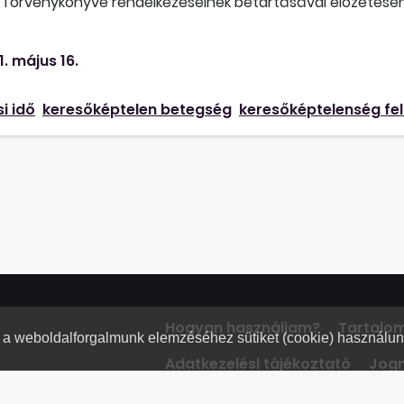
a Törvénykönyve rendelkezéseinek betartásával előzetese
öbbeknek a tájékoztatót sem tudjuk átadni, mivel néhány é
ennünk a gyanú, hogy ez az átlagnál magasabb arányú "le
1. május 16.
sára irányul. Tehetünk-e ebben a helyzetben valamit, vagy
i idő
keresőképtelen betegség
keresőképtelenség fel
Hogyan használjam?
Tartalo
nt a weboldalforgalmunk elemzéséhez sütiket (cookie) használu
Adatkezelési tájékoztató
Jogn