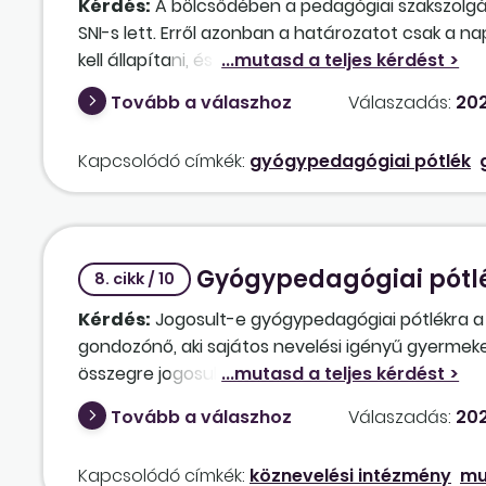
Kérdés:
A bölcsődében a pedagógiai szakszolgála
SNI-s lett. Erről azonban a határozatot csak a
kell állapítani, és kifizetni? Illetve, ha igen, má
Tovább a válaszhoz
Válaszadás:
202
Kapcsolódó címkék:
gyógypedagógiai pótlék
Gyógypedagógiai pótlé
8. cikk / 10
Kérdés:
Jogosult-e gyógypedagógiai pótlékra a
gondozónő, aki sajátos nevelési igényű gyermek
összegre jogosult?
Tovább a válaszhoz
Válaszadás:
202
Kapcsolódó címkék:
köznevelési intézmény
mu