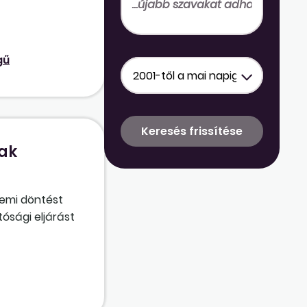
ben, mint a
gű
nak
demi döntést
ósági eljárást
ltozott
tásához című
esetben a
l kezdődik,