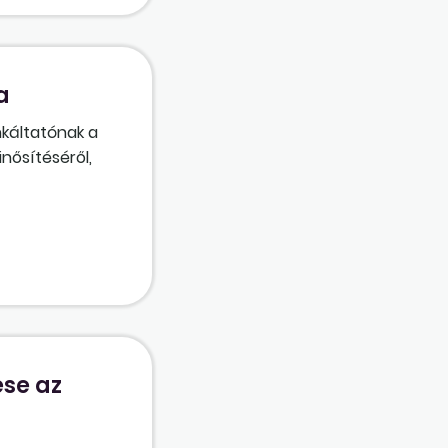
a
nkáltatónak a
nősítéséről,
sgálat
szségi állapot:
z öt munkanap
se az