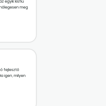
z egyik kisfiú
menőlegesen meg
 bölcsődébe jár.
 fejlesztő
a igen, milyen