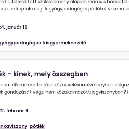
t által kiállított szakvélemény alapján március hónaptól a
 napokban kaptuk meg. A gyógypedagógiai pótlékot vissza
rcius hónaptól visszamenőlegesen? A kisgyermek jelenleg is a
4. január 16.
gyógypedagógus
kisgyermeknevelő
k – kinek, mely összegben
 nem állami fenntartású köznevelési intézményben dolgozó
ek gondozását végzi nem közalkalmazotti jogviszonyban? H
2. február 8.
nkaviszony
pótlék