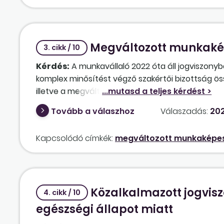
Megváltozott munkaké
3. cikk / 10
Kérdés:
A munkavállaló 2022 óta áll jogviszonyb
komplex minősítést végző szakértői bizottság 
illetve a megváltozott munkaképességű személy
dátumaként 2025. március 10. szerepel, az egészs
Tovább a válaszhoz
Válaszadás:
202
49%, össz-szervezeti egészségkárosodás: 51%, min
pótszabadság [Mt. 120. §]?
Kapcsolódó címkék:
megváltozott munkaképes
Közalkalmazott jogvi
4. cikk / 10
egészségi állapot miatt