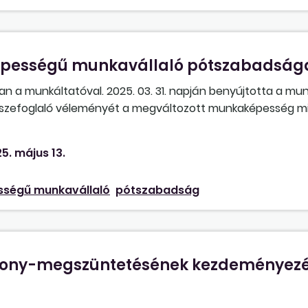
pességű munkavállaló pótszabadság
an a munkáltatóval. 2025. 03. 31. napján benyújtotta a mu
összefoglaló véleményét a megváltozott munkaképesség mi
ek ellátásainak megállapításához. A dokumentumon a viz
égi állapot véleményezhető: 2024. augusztus 1. naptól. Egé
5. május 13.
ősítés: C2. A munkavállalót megilleti-e a 2024. évre is a
ségű munkavállaló
pótszabadság
szony-megszüntetésének kezdeményezé