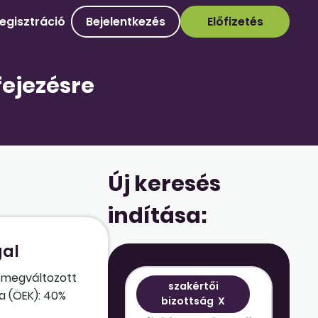
egisztráció
Bejelentkezés
Előfizetés
fejezésre
Új keresés
indítása:
gal
a megváltozott
szakértői
a (ÖEK): 40%
bizottság
X
ztisztviselőt