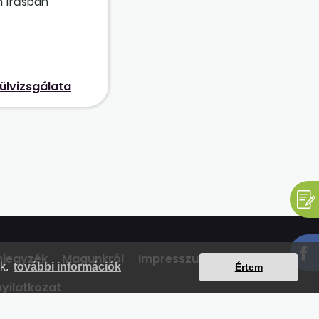
n írásban
rintett
betegedés"
 ki kell
ülvizsgálata
mjegyzék
Magunkról
Impresszum
Kapcsolat
nk.
további információk
Értem
yilatkozat