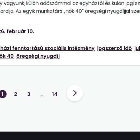
y vagyunk, külön adószámmal az egyháztól és külön jogi s
orolja. Az egyik munkatárs „nők 40” öregségi nyugdíjjal sz
ú szociális intézményekben – mivel állami normatívából éln
őmeneteli és illetményrendszer vonatkozásában. Munkatárs
6. február 10.
kapta. Ha 2026 júniusában megszerzi a „nők40” öregségi ny
jutalomra jogosulttá válik-e?
házi fenntartású szociális intézmény
jogszerző idő
ju
ők 40
öregségi nyugdíj
1
2
3
…
14