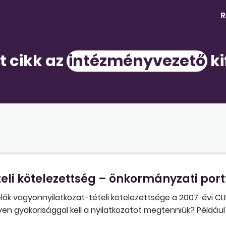
R
t cikk az
intézményvezető
ki
li kötelezettség – önkormányzati port
selők vagyonnyilatkozat-tételi kötelezettsége a 2007. évi CLI
yen gyakorisággal kell a nyilatkozatot megtenniük? Például
tályvezető, hatósági osztályvezető, pénzügyi osztályvezető