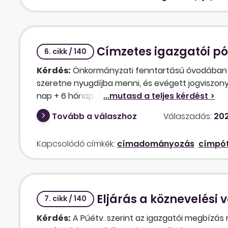
Címzetes igazgatói pó
6. cikk / 140
Kérdés:
Önkormányzati fenntartású óvodában az 
szeretne nyugdíjba menni, és evégett jogviszonyá
nap + 6 hónap. A vezetői feladatait végig szeret
kezdődne. Így a jogviszony vége: november 30-a
Tovább a válaszhoz
Válaszadás:
202
mentesítésre kerül a munkavégzés alól, a mentesí
igazgatói megbízás megszűnésével egyidejűleg m
Kapcsolódó címkék:
címadományozás
címpót
jár, a vele járó vezetői megbízási díj mértéke a
Púétv. 73. §-ának (12) bekezdése alapján „a kor
foglalkoztatott köznevelési foglalkoztatotti jog
illeti meg, ameddig az igazgatói vagy főigazga
Eljárás a köznevelési v
foglalkoztatotti jogviszonya továbbra is ugyana
7. cikk / 140
mértékű vezetői megbízási díj jár.”
Kérdés:
A Púétv. szerint az igazgatói megbízás 
A két alkalommal igazgatóként foglalkoztatott köz