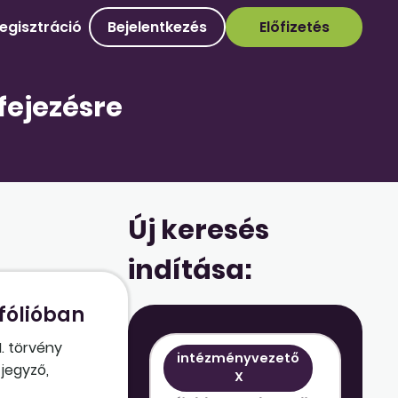
egisztráció
Bejelentkezés
Előfizetés
fejezésre
Új keresés
indítása:
fólióban
I. törvény
intézményvezető
 jegyző,
X
, személyzeti