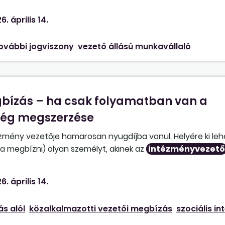
6. április 14.
ovábbi jogviszony
vezető állású munkavállaló
bízás – ha csak folyamatban van a
ség megszerzése
zmény vezetője hamarosan nyugdíjba vonul. Helyére ki leh
a megbízni) olyan személyt, akinek az
intézményvezető
 folyamatban van? A képzésből kevesebb mint egy éve 
6. április 14.
ás alól
közalkalmazotti vezetői megbízás
szociális i