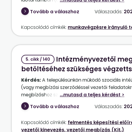
időintervallumot érint a másodállás.
Tovább a válaszhoz
Válaszadás:
202
Kapcsolódó címkék:
munkavégzésre irányuló t
Intézményvezetői meg
5. cikk / 140
betöltéséhez szükséges végzett
Kérdés:
A településünkön működő szociális inté
(vagy megbízási szerződéssel vezetői feladatokr
megbízáshoz szükséges végzettség megszerzése
hátra.
Tovább a válaszhoz
Válaszadás:
202
Kapcsolódó címkék:
felmentés képesítési előír
vezetői kinevezés, vezetői megbízás (Kjt.)