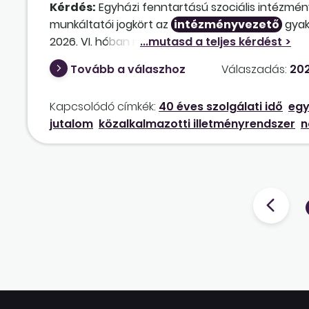
Kérdés:
Egyházi fenntartású szociális intézmén
munkáltatói jogkört az
intézményvezető
gyak
2026. VI. hóban nyugdíjba. Az egyházi fenntartás
55–80. §-ában foglaltakat alkalmazni kell az el
Tovább a válaszhoz
Válaszadás:
202
jubileumi jutalomra jogosult volt 3 éve, azt meg
szükséges jogosultsági időt, a 40 éves jubileumi 
Kapcsolódó címkék:
40 éves szolgálati idő
egy
jutalom
közalkalmazotti illetményrendszer
n