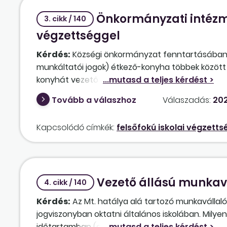
határozatlan időre is, vagy a bérét úgy kell megál
Önkormányzati intézmé
így nehézség nélkül vissza lehet állítani a mun
3. cikk / 140
végzettséggel
Kérdés:
Községi önkormányzat fenntartásában l
munkáltatói jogok) étkező-konyha többek között g
konyhát vezető
intézményvezető
nek (magas
rendelkeznie kell felsőfokú iskolai végzettséggel 
Tovább a válaszhoz
Válaszadás:
202
a szerint a magasabb vezető csak felsőfokú iskol
(2) bekezdése kimondja, hogy az önkormányzattal
Kapcsolódó címkék:
felsőfokú iskolai végzetts
Fenti esetben alkalmazni szükséges a Kjt. 83/A. §
magasabb vezető esetében az iskolai végzettség sz
rendelkeznie?
Vezető állású munkavá
4. cikk / 140
Kérdés:
Az Mt. hatálya alá tartozó munkavállaló
jogviszonyban oktatni általános iskolában. Mily
időtartamban (azaz 08:00–16:00 között) két aktív