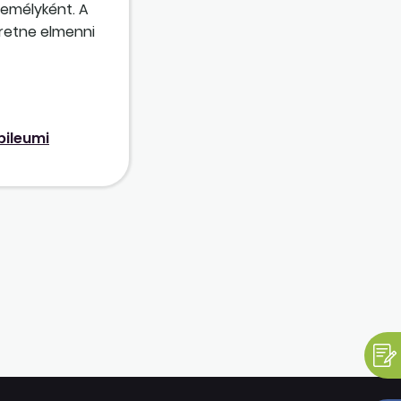
zemélyként. A
eretne elmenni
ek – a Kjt.
unk a 30 éves
ugdíjhoz
bileumi