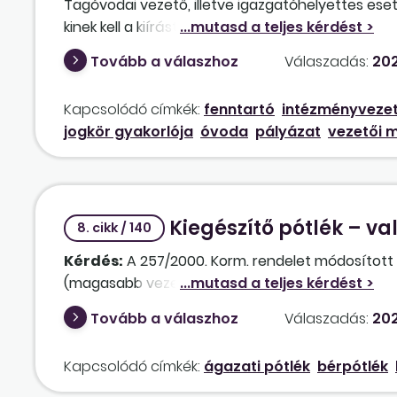
Tagóvodai vezető, illetve igazgatóhelyettes eseté
hogy a mi esetünkben ő az utolsó 5 évben igazga
kinek kell a kiírást elvégezni és a fenntartónak 
igazgatói titulus a jogszabállyal 2024. január 1-
intézményvezető
ként, másodszor pedig igazg
Tovább a válaszhoz
Válaszadás:
202
vezetői megbízási díj jár” mondat azt jelenti, h
jogszabályban találhatunk-e egy minimumtól m
Kapcsolódó címkék:
fenntartó
intézményveze
jogkör gyakorlója
óvoda
pályázat
vezetői m
Kiegészítő pótlék – v
8. cikk / 140
Kérdés:
A 257/2000. Korm. rendelet módosított 
(magasabb vezető) a vezetői pótlék és az idegen
Tovább a válaszhoz
Válaszadás:
202
Kapcsolódó címkék:
ágazati pótlék
bérpótlék