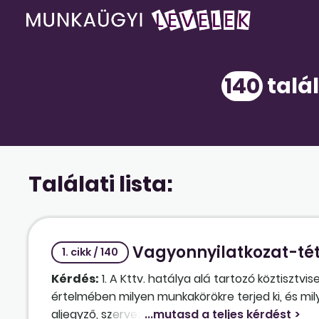
140
talál
Találati lista:
Vagyonnyilatkozat-téte
1. cikk / 140
Kérdés:
1. A Kttv. hatálya alá tartozó köztisztvi
értelmében milyen munkakörökre terjed ki, és mil
aljegyző, szervezési osztályvezető, műszaki osz