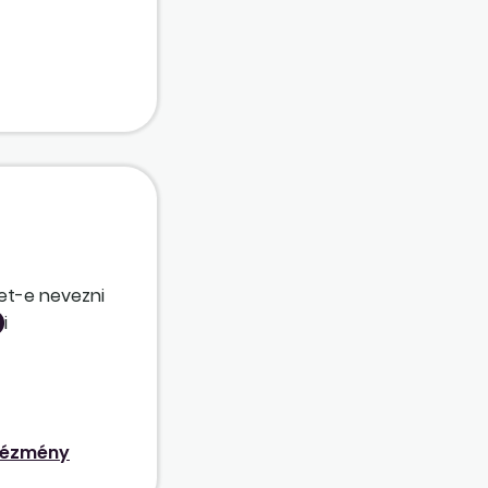
et-e nevezni
i
van már csak
ntézmény