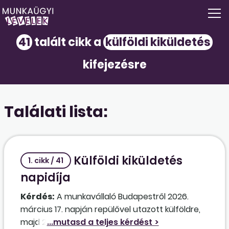
41
talált cikk a
külföldi kiküldetés
kifejezésre
Találati lista:
Külföldi kiküldetés
1. cikk / 41
napidíja
Kérdés:
A munkavállaló Budapestről 2026.
március 17. napján repülővel utazott külföldre,
majd 2026. március 21. napján érkezett vissza