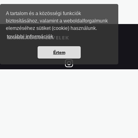
A tartalom és a közösségi funkciók
biztosításához, valamint a weboldalforgalmunk
elemzéséhez sütiket (cookie) használunk.
további információk
MUNKAÜGYI LEVELEK
Értem
Részletek a bankkártyás fizetésről
Kérdések és válaszok a bankkártyás fizetésről