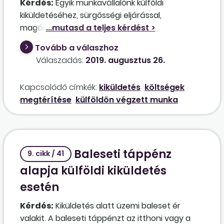
Kérdés:
Egyik munkavállalónk külföldi
kiküldetéséhez, sürgősségi eljárással,
magánútlevelet igényelt. A munkáltató köteles
megtéríteni a munkavállalónak az útlevél
Tovább a válaszhoz
eljárási illetékének összegét? Ha igen,
Válaszadás:
2019. augusztus 26.
megteheti adómentesen?
Kapcsolódó címkék:
kiküldetés
költségek
megtérítése
külföldön végzett munka
Baleseti táppénz
9. cikk / 41
alapja külföldi kiküldetés
esetén
Kérdés:
Kiküldetés alatt üzemi baleset ér
valakit. A baleseti táppénzt az itthoni vagy a