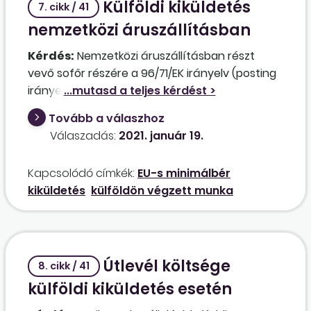
Külföldi kiküldetés
7. cikk / 41
nemzetközi áruszállításban
Kérdés:
Nemzetközi áruszállításban részt
vevő sofőr részére a 96/71/EK irányelv (posting
irányelv) alapján történő külföldi minimálbérre
történő kiegészítéssel kapcsolatban
Tovább a válaszhoz
kérdeznénk. Az egyes EU-tagállamok
Válaszadás:
2021. január 19.
vonatkozásában létezik-e egy egységes lista,
ahol megtalálható, hogy az egyes
Kapcsolódó címkék:
EU-s minimálbér
tagállamokban mekkora összegű a minimálbér,
kiküldetés
külföldön végzett munka
illetve, hogy a sofőrök bérét erre a
minimálbérre ki kell-e egészíteni? Az EU-s
minimálbérre történő kiegészítés devizában
meghatározott összegét milyen árfolyamon
Útlevél költsége
kell forintra átszámítani?
8. cikk / 41
külföldi kiküldetés esetén