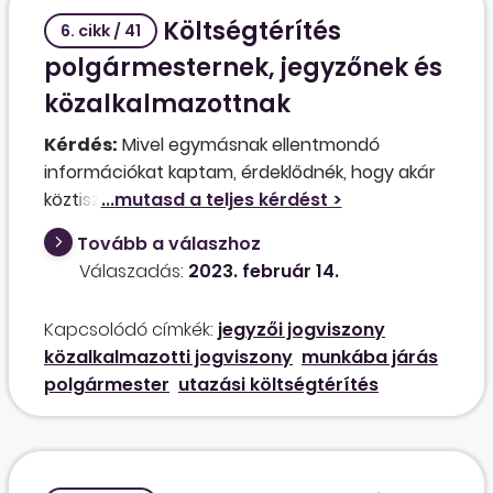
Költségtérítés
6. cikk / 41
polgármesternek, jegyzőnek és
közalkalmazottnak
Kérdés:
Mivel egymásnak ellentmondó
információkat kaptam, érdeklődnék, hogy akár
köztisztviselőről, akár közalkalmazottról legyen
szó, vagy polgármestert, jegyzőt érintően, kell-
Tovább a válaszhoz
e számfejteni a munkába járás költségét vagy
Válaszadás:
2023. február 14.
a kiküldetést?
Kapcsolódó címkék:
jegyzői jogviszony
közalkalmazotti jogviszony
munkába járás
polgármester
utazási költségtérítés