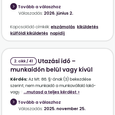
Budapestre, ez összesen 5 naptári nap és 4
Tovább a válaszhoz
munkanap. Majd 2026. március 22. napján ismét
Válaszadás:
2026. június 2.
elutazott külföldre, és 2026. március 27. napján
érkezett vissza Budapestre, ez összesen 6
Kapcsolódó címkék:
elszámolás
kiküldetés
naptári nap és 5 munkanap. Mennyi napra
külföldi kiküldetés
napidíj
számolható el napidíj? Mennyi összeg adható
adómentesen? Ha a munkavállalónak az
utazás előtt euróban napidíj kerül kifizetésre,
akkor azt pontosan milyen árfolyammal,
Utazási idő –
mennyi százalékban, és milyen határidőn belül
2. cikk / 41
kell elszámolnia?
munkaidőn belül vagy kívül
Kérdés:
Az Mt. 86. §-ának (3) bekezdése
szerint, nem munkaidő a munkavállaló lakó-
vagy tartózkodási helyéről a tényleges
munkavégzés helyére, valamint a munkavégzés
Tovább a válaszhoz
helyéről a lakó- vagy tartózkodási helyére
Válaszadás:
2025. november 25.
történő utazás tartama. Hogyan értelmezendő