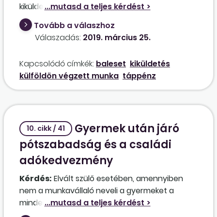
kiküldetési bérből kell számolni? A magyar
cégnél szakmunkás-minimálbérre van
Tovább a válaszhoz
bejelentve, és a külföldi munkavégzésre –
Válaszadás:
2019. március 25.
általában heti 48 munkaórára (6 napra) –
további nettó 13,50 EUR/óra munkabért kap.
Kapcsolódó címkék:
baleset
kiküldetés
Melyiket kell figyelembe venni?
külföldön végzett munka
táppénz
Gyermek után járó
10. cikk / 41
pótszabadság és a családi
adókedvezmény
Kérdés:
Elvált szülő esetében, amennyiben
nem a munkavállaló neveli a gyermeket a
mindennapokban (nem saját háztartásban
nevelt a gyermek), jár-e neki is a gyermek után