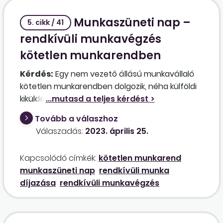
Munkaszüneti nap –
5. cikk / 41
rendkívüli munkavégzés
kötetlen munkarendben
Kérdés:
Egy nem vezető állású munkavállaló
kötetlen munkarendben dolgozik, néha külföldi
kiküldetés keretében is. Előfordul, hogy a külföldi
kiküldetés során munkaszüneti napon is kell
Tovább a válaszhoz
munkát végeznie. Ilyenkor milyen díjazásra
Válaszadás:
2023. április 25.
jogosult a munkavállaló? Álláspontunk szerint,
mivel a munkáltató rendelte el a külföldi
Kapcsolódó címkék:
kötetlen munkarend
munkavégzést, a kötetlen munkarend ellenére
munkaszüneti nap
rendkívüli munka
megilleti a munkavállalót a munkaszüneti napi
díjazása
rendkívüli munkavégzés
pótlék, valamint megilleti a rendkívüli
munkavégzésért járó pótlék is.