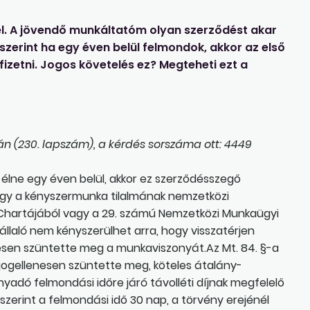
l. A jövendő munkáltatóm olyan szerződést akar
iszerint ha egy éven belül felmondok, akkor az első
zetni. Jogos követelés ez? Megteheti ezt a
n (230. lapszám), a kérdés sorszáma ott: 4449
lne egy éven belül, akkor ez szerződésszegő
hogy a kényszermunka tilalmának nemzetközi
gi Chartájából vagy a 29. számú Nemzetközi Munkaügyi
laló nem kényszerülhet arra, hogy visszatérjen
esen szüntette meg a munkaviszonyát.Az Mt. 84. §-a
jogellenesen szüntette meg, köteles átalány-
yadó felmondási időre járó távolléti díjnak megfelelő
szerint a felmondási idő 30 nap, a törvény erejénél