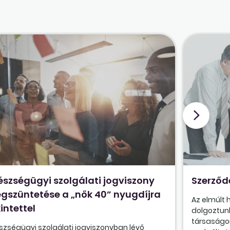
észségügyi szolgálati jogviszony
Szerződ
gszüntetése a „nők 40” nyugdíjra
Az elmúlt
intettel
dolgoztunk
társaságon
szségügyi szolgálati jogviszonyban lévő