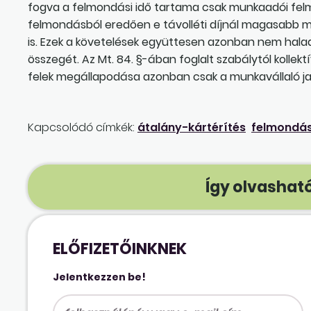
fogva a felmondási idő tartama csak munkaadói fe
felmondásból eredően e távolléti díjnál magasabb mér
is. Ezek a követelések együttesen azonban nem haladh
összegét. Az Mt. 84. §-ában foglalt szabálytól kollek
felek megállapodása azonban csak a munkavállaló ja
Kapcsolódó címkék:
átalány-kártérítés
felmondási
Így olvasható
ELŐFIZETŐINKNEK
Jelentkezzen be!