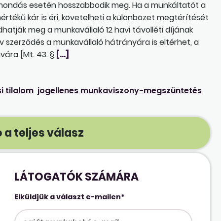
lmondás esetén hosszabbodik meg. Ha a munkáltatót a
tékű kár is éri, követelheti a különbözet megtérítését
atják meg a munkavállaló 12 havi távolléti díjának
tív szerződés a munkavállaló hátrányára is eltérhet, a
vára [Mt. 43. §
[…]
 tilalom
jogellenes munkaviszony-megszüntetés
 a teljes válasz
LÁTOGATÓK SZÁMÁRA
Elküldjük a választ e-mailen*