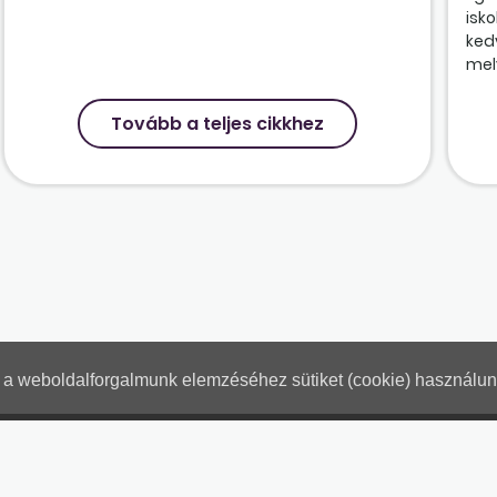
isk
ked
mely
Tovább a teljes cikkhez
nt a weboldalforgalmunk elemzéséhez sütiket (cookie) használu
Hogyan használjam?
Tartalo