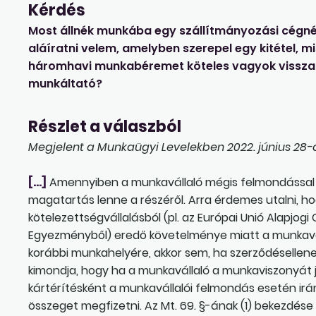
Kérdés
Most állnék munkába egy szállítmányozási cégné
aláíratni velem, amelyben szerepel egy kitétel, m
háromhavi munkabéremet köteles vagyok visszafi
munkáltató?
Részlet a válaszból
Megjelent a Munkaügyi Levelekben 2022. június 28-á
[…]
Amennyiben a munkavállaló mégis felmondással é
magatartás lenne a részéről. Arra érdemes utalni, 
kötelezettségvállalásból (pl. az Európai Unió Alapjo
Egyezményből) eredő követelménye miatt a munkavál
korábbi munkahelyére, akkor sem, ha szerződésellen
kimondja, hogy ha a munkavállaló a munkaviszonyát 
kártérítésként a munkavállalói felmondás esetén irán
összeget megfizetni. Az Mt. 69. §-ának (1) bekezdése 