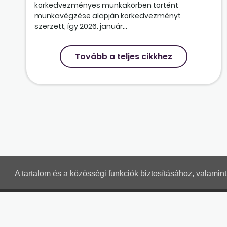
korkedvezményes munkakörben történt
munkavégzése alapján korkedvezményt
szerzett, így 2026. január...
Tovább a teljes cikkhez
A tartalom és a közösségi funkciók biztosításához, valami
MUNKAÜGYI LEVELEK