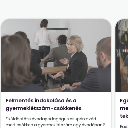
Felmentés indokolása és a
Eg
gyermeklétszám-csökkenés
me
tek
Elküldhető-e óvodapedagógus csupán azért,
mert csökken a gyermeklétszám egy óvodában?
Egé