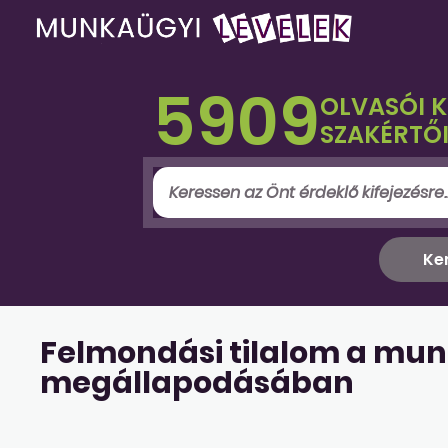
5909
OLVASÓI 
SZAKÉRTŐI
Felmondási tilalom a mun
megállapodásában