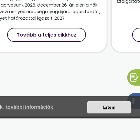
szolgáltatá
olaorvosunk 2026. december 26-án eléri a nők
vezményes öregségi nyugdíjára jogosító időt,
et határozattal igazolt. 2027....
Tovább a teljes cikkhez
nk.
további információk
Értem
mjegyzék
Magunkról
Impresszum
Kapcsolat