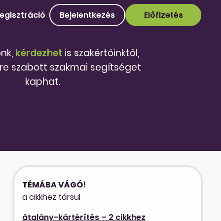
egisztráció
Bejelentkezés
Előfizetés
őnk,
kérdezhet
is szakértőinktől,
re szabott szakmai segítséget
kaphat.
TÉMÁBA VÁGÓ!
a cikkhez társul
átalány-kártérítés – 2 cikkhez