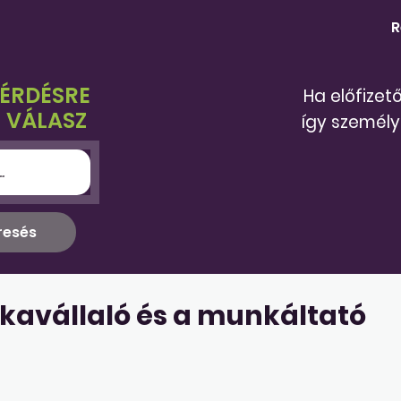
R
KÉRDÉSRE
Ha előfizet
 VÁLASZ
így személy
kavállaló és a munkáltató