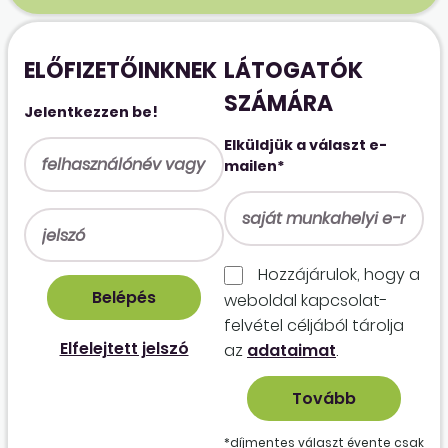
ELŐFIZETŐINKNEK
LÁTOGATÓK
SZÁMÁRA
Jelentkezzen be!
Elküldjük a választ e-
mailen*
Hozzájárulok, hogy a
weboldal kapcso­lat­
felvétel céljából tárolja
Elfelejtett jelszó
az
adataimat
.
*díjmentes választ évente csak