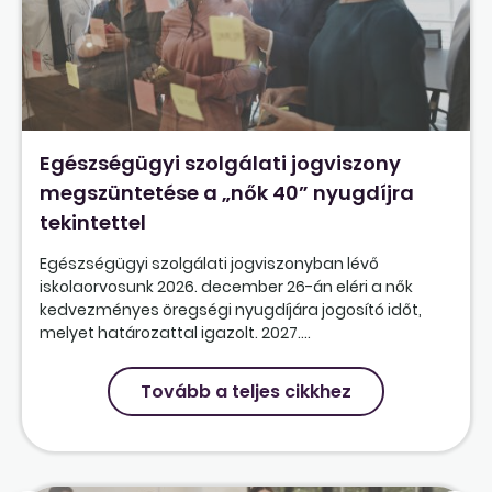
Egészségügyi szolgálati jogviszony
megszüntetése a „nők 40” nyugdíjra
tekintettel
Egészségügyi szolgálati jogviszonyban lévő
iskolaorvosunk 2026. december 26-án eléri a nők
kedvezményes öregségi nyugdíjára jogosító időt,
melyet határozattal igazolt. 2027....
Tovább a teljes cikkhez