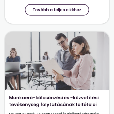
Tovább a teljes cikkhez
Munkaerő-kölcsönzési és -közvetítési
tevékenység folytatásának feltételei