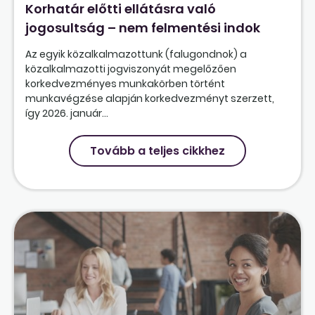
Korhatár előtti ellátásra való
jogosultság – nem felmentési indok
Az egyik közalkalmazottunk (falugondnok) a
közalkalmazotti jogviszonyát megelőzően
korkedvezményes munkakörben történt
munkavégzése alapján korkedvezményt szerzett,
így 2026. január...
Tovább a teljes cikkhez