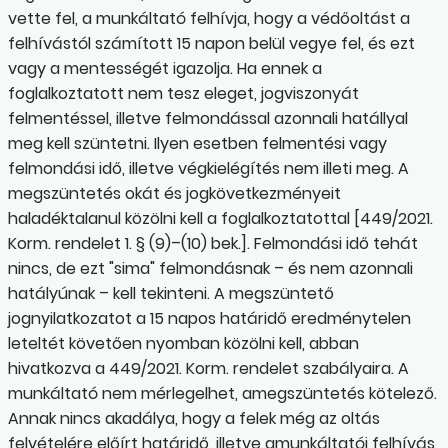
vette fel, a munkáltató felhívja, hogy a védőoltást a
felhívástól számított 15 napon belül vegye fel, és ezt
vagy a mentességét igazolja. Ha ennek a
foglalkoztatott nem tesz eleget, jogviszonyát
felmentéssel, illetve felmondással azonnali hatállyal
meg kell szüntetni. Ilyen esetben felmentési vagy
felmondási idő, illetve végkielégítés nem illeti meg. A
megszüntetés okát és jogkövetkezményeit
haladéktalanul közölni kell a foglalkoztatottal [449/2021.
Korm. rendelet 1. § (9)–(10) bek.]. Felmondási idő tehát
nincs, de ezt "sima" felmondásnak – és nem azonnali
hatályúnak – kell tekinteni. A megszüntető
jognyilatkozatot a 15 napos határidő eredménytelen
leteltét követően nyomban közölni kell, abban
hivatkozva a 449/2021. Korm. rendelet szabályaira. A
munkáltató nem mérlegelhet, amegszüntetés kötelező.
Annak nincs akadálya, hogy a felek még az oltás
felvételére előírt határidő, illetve amunkáltatói felhívás