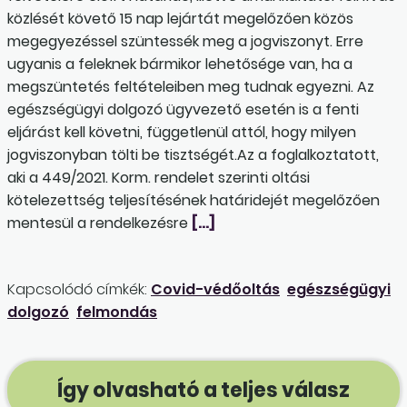
közlését követő 15 nap lejártát megelőzően közös
megegyezéssel szüntessék meg a jogviszonyt. Erre
ugyanis a feleknek bármikor lehetősége van, ha a
megszüntetés feltételeiben meg tudnak egyezni. Az
egészségügyi dolgozó ügyvezető esetén is a fenti
eljárást kell követni, függetlenül attól, hogy milyen
jogviszonyban tölti be tisztségét.Az a foglalkoztatott,
aki a 449/2021. Korm. rendelet szerinti oltási
kötelezettség teljesítésének határidejét megelőzően
mentesül a rendelkezésre
[…]
Kapcsolódó címkék:
Covid-védőoltás
egészségügyi
dolgozó
felmondás
Így olvasható a teljes válasz