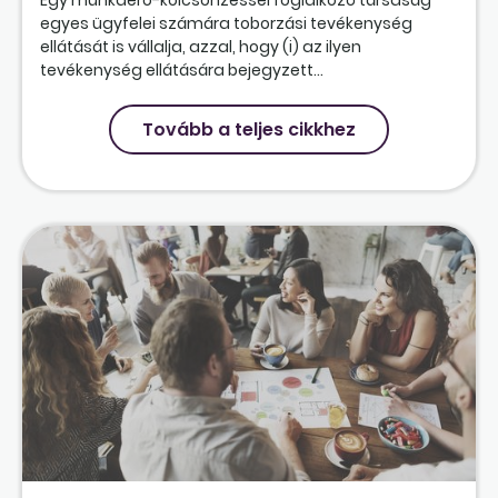
Egy munkaerő-kölcsönzéssel foglalkozó társaság
egyes ügyfelei számára toborzási tevékenység
ellátását is vállalja, azzal, hogy (i) az ilyen
tevékenység ellátására bejegyzett...
Tovább a teljes cikkhez