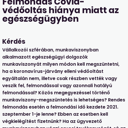
Felmondás Covid-
védőoltás hiánya miatt az
egészségügyben
Kérdés
Vállalkozói szférában, munkaviszonyban
alkalmazott egészségügyi dolgozók
munkaviszonyát milyen módon kell megszüntetni,
ha a koronavírus-járvány elleni védőoltást
egyáltalán nem, illetve csak részben vették vagy
veszik fel, felmondással vagy azonnali hatályú
felmondással? Közös megegyezéssel történő
munkaviszony-megszüntetés is lehetséges? Rendes
felmondás esetén a felmondási idő kezdete 2021.
szeptember 1-je lenne? Ebben az esetben kell
végkielégítést fizetnünk? Ha az ügyvezető