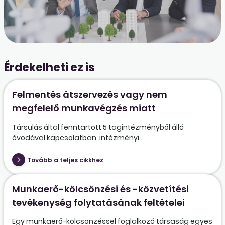
Érdekelheti ez is
Felmentés átszervezés vagy nem
megfelelő munkavégzés miatt
Társulás által fenntartott 5 tagintézményből álló
óvodával kapcsolatban, intézményi...
Tovább a teljes cikkhez
Munkaerő-kölcsönzési és -közvetítési
tevékenység folytatásának feltételei
Egy munkaerő-kölcsönzéssel foglalkozó társaság egyes