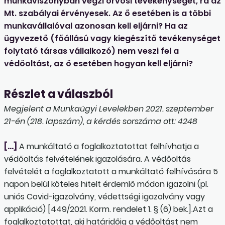
munkaviszonyban végzi orvosi tevékenységét, rá az
Mt. szabályai érvényesek. Az ő esetében is a többi
munkavállalóval azonosan kell eljárni? Ha az
ügyvezető (főállású vagy kiegészítő tevékenységet
folytató társas vállalkozó) nem veszi fel a
védőoltást, az ő esetében hogyan kell eljárni?
Részlet a válaszból
Megjelent a Munkaügyi Levelekben 2021. szeptember
21-én (218. lapszám), a kérdés sorszáma ott: 4248
[…]
A munkáltató a foglalkoztatottat felhívhatja a
védőoltás felvételének igazolására. A védőoltás
felvételét a foglalkoztatott a munkáltató felhívására 5
napon belül köteles hitelt érdemlő módon igazolni (pl.
uniós Covid-igazolvány, védettségi igazolvány vagy
applikáció) [449/2021. Korm. rendelet 1. § (6) bek.].Azt a
foglalkoztatottat, aki határidőig a védőoltást nem