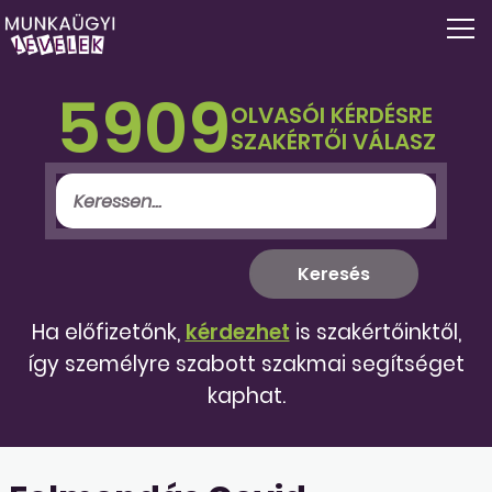
5909
OLVASÓI KÉRDÉSRE
SZAKÉRTŐI VÁLASZ
Ha előfizetőnk,
kérdezhet
is szakértőinktől,
így személyre szabott szakmai segítséget
kaphat.