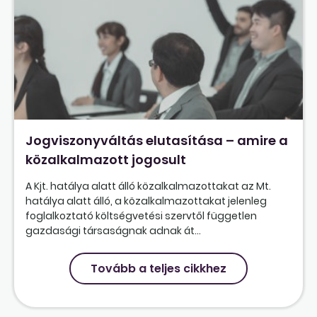
Jogviszonyváltás elutasítása – amire a
közalkalmazott jogosult
A Kjt. hatálya alatt álló közalkalmazottakat az Mt.
hatálya alatt álló, a közalkalmazottakat jelenleg
foglalkoztató költségvetési szervtől független
gazdasági társaságnak adnak át...
Tovább a teljes cikkhez