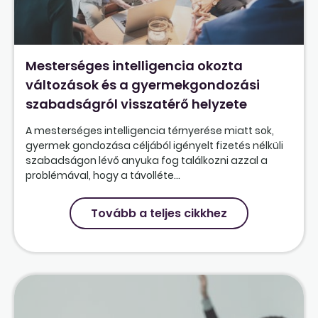
Mesterséges intelligencia okozta
változások és a gyermekgondozási
szabadságról visszatérő helyzete
A mesterséges intelligencia térnyerése miatt sok,
gyermek gondozása céljából igényelt fizetés nélküli
szabadságon lévő anyuka fog találkozni azzal a
problémával, hogy a távolléte...
Tovább a teljes cikkhez