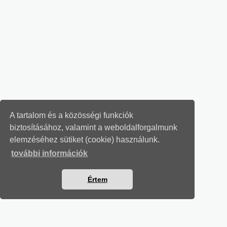
A tartalom és a közösségi funkciók
biztosításához, valamint a weboldalforgalmunk
elemzéséhez sütiket (cookie) használunk.
további információk
Értem