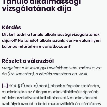
Tanuló alkalmassági
vizsgálatának díja
Kérdés
Mit kell tudni a tanuló alkalmassági vizsgálatának
díjáról? Ha tanulót alkalmazunk, van-e valamilyen
különös feltétel erre vonatkozóan?
Részlet a válaszból
Megjelent a Munkaügyi Levelekben 2019. március 25-
én (178. lapszám), a kérdés sorszáma ott: 3541
[…]
294. § (1) bek. a) pont], akinek a foglalkoztatására,
munkaidejére az átlagos munkavállalóknál szigorúbb
védelmi szabályokat kell alkalmazni.A munkavédelmi
szabályok szerint a fiatal munkavállalók ún. sérülékeny