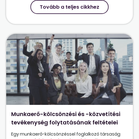
Tovább a teljes cikkhez
Munkaerő-kölcsönzési és -közvetítési
tevékenység folytatásának feltételei
Egy munkaerő-kölcsönzéssel foglalkozó társaság