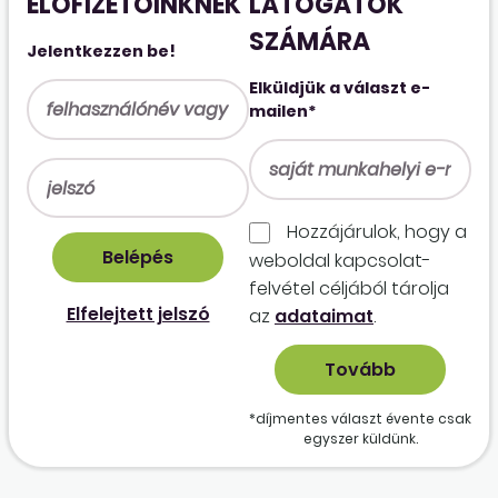
ELŐFIZETŐINKNEK
LÁTOGATÓK
SZÁMÁRA
Jelentkezzen be!
Elküldjük a választ e-
mailen*
Hozzájárulok, hogy a
weboldal kapcso­lat­
felvétel céljából tárolja
Elfelejtett jelszó
az
adataimat
.
*díjmentes választ évente csak
egyszer küldünk.