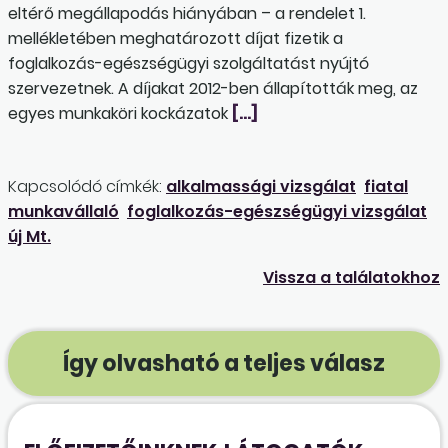
eltérő megállapodás hiányában – a rendelet 1.
mellékletében meghatározott díjat fizetik a
foglalkozás-egészségügyi szolgáltatást nyújtó
szervezetnek. A díjakat 2012-ben állapították meg, az
egyes munkaköri kockázatok
[…]
Kapcsolódó címkék:
alkalmassági vizsgálat
fiatal
munkavállaló
foglalkozás-egészségügyi vizsgálat
új Mt.
Vissza a találatokhoz
Így olvasható a teljes válasz