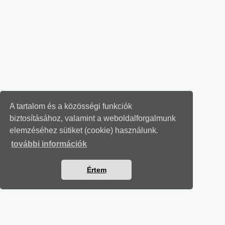
A tartalom és a közösségi funkciók
biztosításához, valamint a weboldalforgalmunk
elemzéséhez sütiket (cookie) használunk.
további információk
Értem