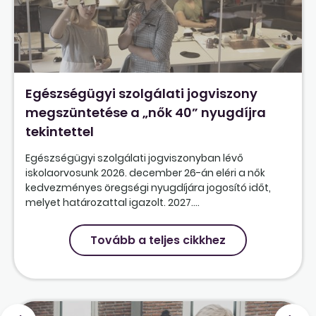
Egészségügyi szolgálati jogviszony
megszüntetése a „nők 40” nyugdíjra
tekintettel
Egészségügyi szolgálati jogviszonyban lévő
iskolaorvosunk 2026. december 26-án eléri a nők
kedvezményes öregségi nyugdíjára jogosító időt,
melyet határozattal igazolt. 2027....
Tovább a teljes cikkhez