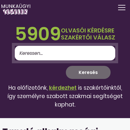
5909
OLVASÓI KÉRDÉSRE
SZAKÉRTŐI VÁLASZ
Ha előfizetőnk,
kérdezhet
is szakértőinktől,
így személyre szabott szakmai segítséget
kaphat.