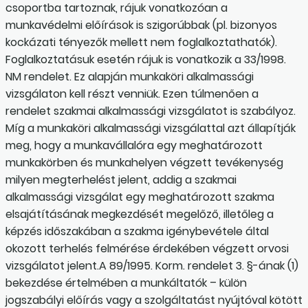
csoportba tartoznak, rájuk vonatkozóan a
munkavédelmi előírások is szigorúbbak (pl. bizonyos
kockázati tényezők mellett nem foglalkoztathatók).
Foglalkoztatásuk esetén rájuk is vonatkozik a 33/1998.
NM rendelet. Ez alapján munkaköri alkalmassági
vizsgálaton kell részt venniük. Ezen túlmenően a
rendelet szakmai alkalmassági vizsgálatot is szabályoz.
Míg a munkaköri alkalmassági vizsgálattal azt állapítják
meg, hogy a munkavállalóra egy meghatározott
munkakörben és munkahelyen végzett tevékenység
milyen megterhelést jelent, addig a szakmai
alkalmassági vizsgálat egy meghatározott szakma
elsajátításának megkezdését megelőző, illetőleg a
képzés időszakában a szakma igénybevétele által
okozott terhelés felmérése érdekében végzett orvosi
vizsgálatot jelent.A 89/1995. Korm. rendelet 3. §-ának (1)
bekezdése értelmében a munkáltatók – külön
jogszabályi előírás vagy a szolgáltatást nyújtóval kötött