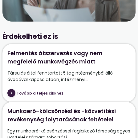
Érdekelheti ez is
Felmentés átszervezés vagy nem
megfelelő munkavégzés miatt
Társulás által fenntartott 5 tagintézményből álló
óvodával kapcsolatban, intézményi...
Tovább a teljes cikkhez
Munkaerő-kölcsönzési és -közvetítési
tevékenység folytatásának feltételei
Egy munkaerő-kölcsönzéssel foglalkozó társaság egyes
ügyfelei számára toborzási...