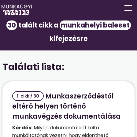
30
talált cikk a
munkahelyi baleset
kifejezésre
Találati lista:
Munkaszerződéstől
1. cikk / 30
eltérő helyen történő
munkavégzés dokumentálása
Kérdés:
Milyen dokumentációt kell a
munkáltatónak vezetni, hogy eldönthető