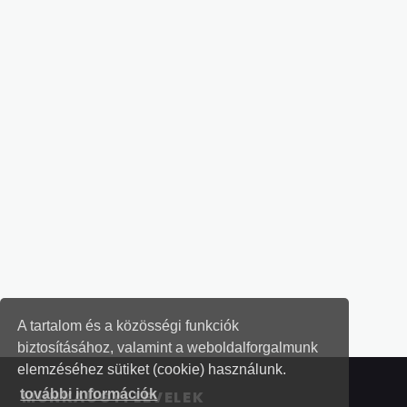
A tartalom és a közösségi funkciók
biztosításához, valamint a weboldalforgalmunk
elemzéséhez sütiket (cookie) használunk.
további információk
MUNKAÜGYI LEVELEK