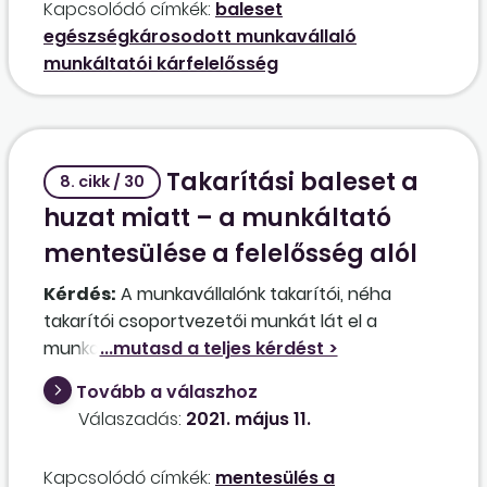
Kapcsolódó címkék:
baleset
küzdősportot, de azt éppen azért hagyta abba,
egészségkárosodott munkavállaló
mert jobb csuklója állandóan fájt. Ilyen
munkáltatói kárfelelősség
egészségügyi előzményekkel nem rendelkező
munkavállalóinknál ez a munkafolyamat soha
nem okozott még semmilyen problémát. Nem
tudunk erre hivatkozással mentesülni a
Takarítási baleset a
felelősség alól?
8. cikk / 30
huzat miatt – a munkáltató
mentesülése a felelősség alól
Kérdés:
A munkavállalónk takarítói, néha
takarítói csoportvezetői munkát lát el a
munkakörében. Az egyik nagyobb
projektmunkánál beosztott volt, és egy
Tovább a válaszhoz
huzatos helyen ablaktisztítási feladatokat
Válaszadás:
2021. május 11.
végzett. Az ablak dupla szárnyú volt, a belső
szárny, amin dolgozott, ép üvegű volt, a külső
Kapcsolódó címkék:
mentesülés a
azonban törött. Tudta is, mivel a munkavédelmi