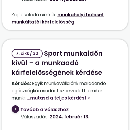
eredményeként súlyos bakteriális fertőzést
kapott, több műtéten esett át, és tartós
Kapcsolódó címkék:
munkahelyi baleset
egészségromlást szenvedett. Kártérítési
munkáltatói kárfelelősség
igénnyel lépett fel, mivel állítása szerint a
baleset (csípés) a munkaviszonyával
összefüggésben érte. Alapos lehet az igénye?
Sport munkaidőn
7. cikk / 30
kívül – a munkaadó
kárfelelősségének kérdése
Kérdés:
Egyik munkavállalónk maradandó
egészségkárosodást szenvedett, amikor
munkavégzés közben egy emelési folyamatnál
jobb karjában fájdalmat érzett; kiderült, hogy
Tovább a válaszhoz
mélyizomszakadása lett, és a csuklójának
Válaszadás:
2024. február 13.
mozgása beszűkült. A munkavállaló korábban
szabadidejében rendszeresen űzött