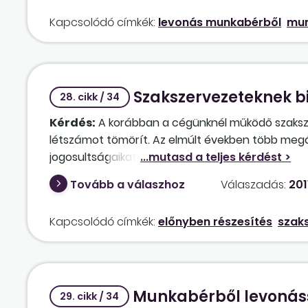
Kapcsolódó címkék:
levonás munkabérből
mun
Szakszervezeteknek b
28. cikk / 34
Kérdés:
A korábban a cégünknél működő szakszer
létszámot tömörít. Az elmúlt években több megál
jogosultságaikat milyen módon gyakorolhatják (
bejelentése). Most az új szakszervezettel is meg
Tovább a válaszhoz
Válaszadás:
2011
jogosultságokat biztosítani neki is?
Kapcsolódó címkék:
előnyben részesítés
szak
Munkabérből levonáss
29. cikk / 34