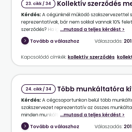
Kollektív szerződés 
23. cikk / 34
Kérdés:
A cégünknél működő szakszervezettel sz
reprezentatívak, bár nem sokkal vannak 10% felett.
szerződés? Ha igen, mikor?
Tovább a válaszhoz
Válaszadás:
201
Kapcsolódó címkék:
kollektív szerződés
kollek
Több munkáltatóra kit
24. cikk / 34
Kérdés:
A cégcsoportunkon belül több munkálta
szakszervezet reprezentatív az összes munkáltat
minden munkáltatóra kiterjedő hatályú. Ha többmu
az összes szakszervezet összes munkáltatónál f
Tovább a válaszhoz
Válaszadás:
201