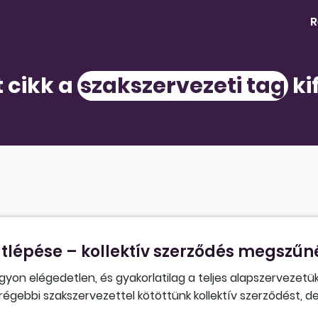
R
t cikk a
szakszervezeti tag
ki
átlépése – kollektív szerződés megszűn
on elégedetlen, és gyakorlatilag a teljes alapszervezetük
régebbi szakszervezettel kötöttünk kollektív szerződést, d
ervezetbe, akkor nem lesz meg a 10%-os létszámarányuk – 