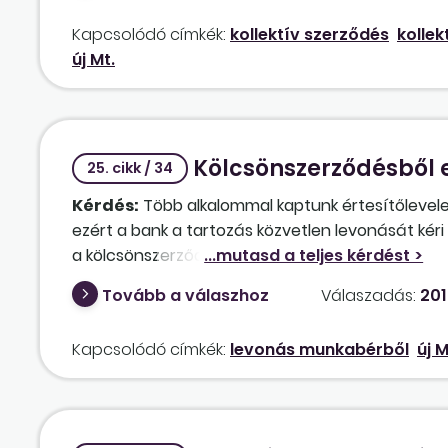
Kapcsolódó címkék:
kollektív szerződés
kollek
új Mt.
Kölcsönszerződésből e
25. cikk / 34
Kérdés:
Több alkalommal kaptunk értesítőlevele
ezért a bank a tartozás közvetlen levonását kéri
a kölcsönszerződésnek azt a részét, amelynek ér
kötött kölcsönszerződés alapján fizetési késedel
Tovább a válaszhoz
Válaszadás:
201
munkabérének legfeljebb 33%-a erejéig munkáltat
bankszámlára utalja. Vajon elegendő-e a bank ér
Kapcsolódó címkék:
levonás munkabérből
új M
ahhoz, hogy a munkavállaló munkabérét letiltsuk,
szükség van további nyilatkozatok beszerzésére,