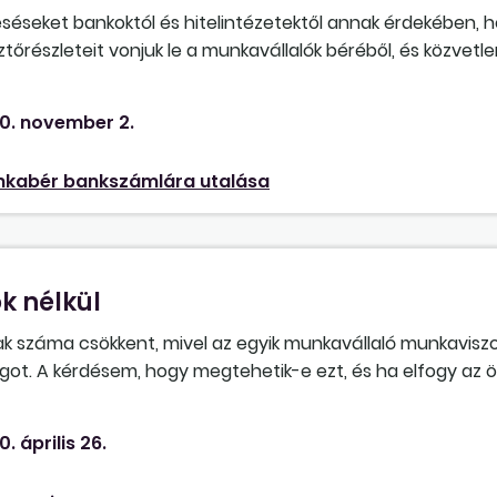
seket bankoktól és hitelintézetektől annak érdekében, h
tőrészleteit vonjuk le a munkavállalók béréből, és közvetlen
 a munkavállaló a hitelszerződésben hozzájárult a levoná
hat, ha ilyen levonást teljesítünk?
0. november 2.
kabér bankszámlára utalása
k nélkül
k száma csökkent, mivel az egyik munkavállaló munkavis
got. A kérdésem, hogy megtehetik-e ezt, és ha elfogy az ö
ni, és újat kell választani?
0. április 26.