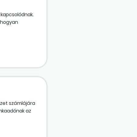
s kapcsolódnak.
, hogyan
ezet számlájára
unkaadónak az