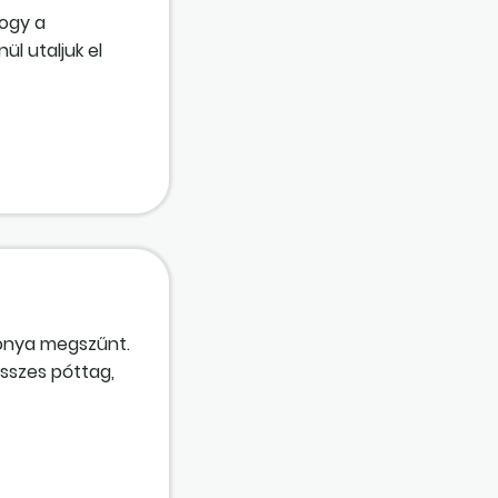
ogy a
ül utaljuk el
sokhoz.
zonya megszűnt.
sszes póttag,