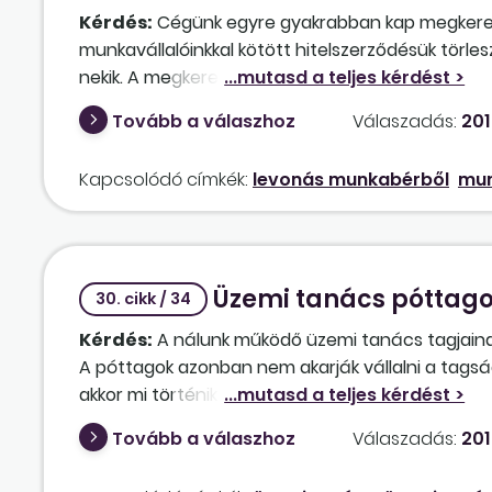
Kérdés:
Cégünk egyre gyakrabban kap megkeresé
munkavállalóinkkal kötött hitelszerződésük törlesz
nekik. A megkeresésekben hivatkoznak arra, hogy
Kötelesek vagyunk ezeknek eleget tenni? Mivel jár
Tovább a válaszhoz
Válaszadás:
201
Kapcsolódó címkék:
levonás munkabérből
mun
Üzemi tanács póttago
30. cikk / 34
Kérdés:
A nálunk működő üzemi tanács tagjaina
A póttagok azonban nem akarják vállalni a tagsá
akkor mi történik az üzemi tanáccsal; meg fog szűn
Tovább a válaszhoz
Válaszadás:
201