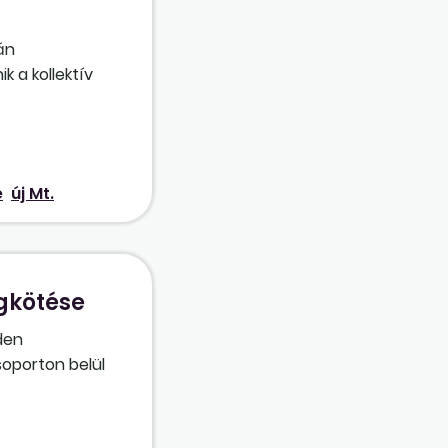
án
k a kollektív
e
új Mt.
gkötése
den
soporton belül
 figyelni, hogy