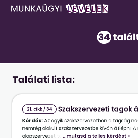
34
talál
Találati lista:
Szakszervezeti tagok 
21. cikk / 34
Kérdés:
Az egyik szakszervezetben a tagság nagy
nemrég alakult szakszervezetbe kíván átlépni. A 
alapszervezet tagsága onnan átlép az új szaksz