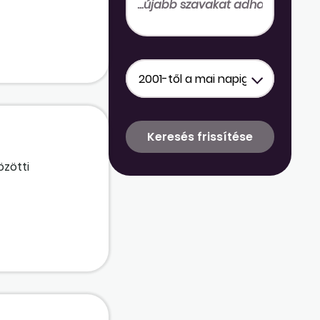
 a kollektív
özötti