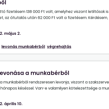
ől
ó fizetésem 138 000 Ft volt, amelyhez viszont letiltások i
ehet, az átutalás után 62 000 Ft volt a fizetésem. Kérdésem
2. május 2.
levonás munkabérből
végrehajtás
 levonása a munkabérből
 a munkabérből rendszeresen levonja, viszont a szakszerv
gy hónapos késéssel. Van-e valamilyen kötelezettsége a m
amilyen határidőt?
2. április 10.