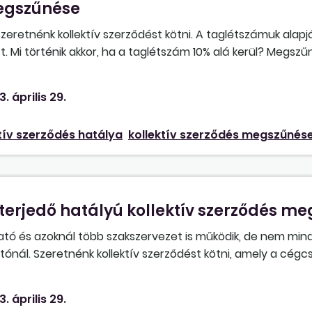
megszűnése
eretnénk kollektív szerződést kötni. A taglétszámuk alapj
 Mi történik akkor, ha a taglétszám 10% alá kerül? Megszűni
3. április 29.
tív szerződés hatálya
kollektív szerződés megszűnés
erjedő hatályú kollektív szerződés me
tó és azoknál több szakszervezet is működik, de nem min
ónál. Szeretnénk kollektív szerződést kötni, amely a cégc
nkáltatós kollektív szerződést kötünk, akkor elegendő azt
ennálló taglétszáma 10% legyen?
3. április 29.