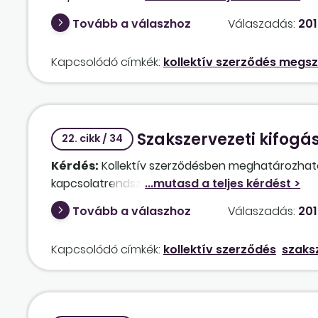
szakszervezetnek viszont már igen. Sem mi, sem a
Tovább a válaszhoz
Válaszadás:
2013
szerződést. Mit lehet tenni, hogy változatlan 
Kapcsolódó címkék:
kollektív szerződés megs
Szakszervezeti kifogás
22. cikk / 34
Kérdés:
Kollektív szerződésben meghatározható-e
kapcsolatrendszerbe?
Tovább a válaszhoz
Válaszadás:
201
Kapcsolódó címkék:
kollektív szerződés
szaks