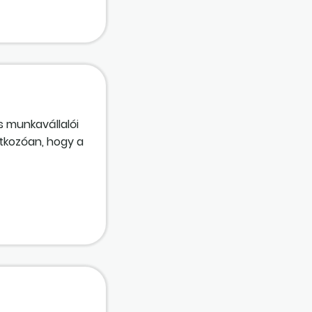
s munkavállalói
atkozóan, hogy a
elének