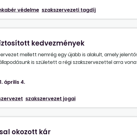
kabér védelme
szakszervezeti tagdíj
iztosított kedvezmények
vezet mellett nemrég egy újabb is alakult, amely jelentő
lapodásunk is született a régi szakszervezettel arra von
pl. helyiséghasználat, a munkaidő-kedvezmény igénybevét
 kell állapodni ezekről? Kötelesek vagyunk-e ugyanazokat a
. április 4.
szervezet
szakszervezet jogai
al okozott kár