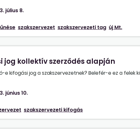
 munkavállalók nem szeretnénk, hogy ez a változás érintse
. július 8.
formában fennmaradjon?
zűnése
szakszervezet
szakszervezeti tag
új Mt.
i jog kollektív szerződés alapján
 kifogási jog a szakszervezetnek? Belefér-e ez a felek k
3. június 10.
zervezet
szakszervezeti kifogás