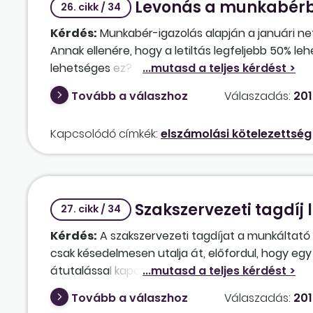
Levonás a munkabérb
26. cikk / 34
Kérdés:
Munkabér-igazolás alapján a januári nett
Annak ellenére, hogy a letiltás legfeljebb 50% l
lehetséges ez?
Tovább a válaszhoz
Válaszadás:
201
Kapcsolódó címkék:
elszámolási kötelezettség
Szakszervezeti tagdíj
27. cikk / 34
Kérdés:
A szakszervezeti tagdíjat a munkáltató
csak késedelmesen utalja át, előfordul, hogy e
átutalással kapcsolatban, be kell-e tartania val
Tovább a válaszhoz
Válaszadás:
201