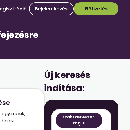
egisztráció
Bejelentkezés
Előfizetés
fejezésre
Új keresés
indítása:
ése
 egy másik,
szakszervezeti
e ha az
tag
X
az új