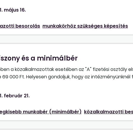
1. május 16.
azotti besorolás
munkakörhöz szükséges képesítés
iszony és a minimálbér
ében a közalkalmazottak esetében az "A" fizetési osztály els
 69 000 Ft. Helyesen gondoljuk, hogy az intézményünknél 
gszerűen kevesebb lehet a hatályos minimálbérnél?
1. február 21.
legkisebb munkabér (minimálbér)
közalkalmazotti be