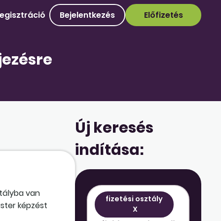
egisztráció
Bejelentkezés
Előfizetés
jezésre
Új keresés
indítása:
ztályba van
fizetési osztály
aster képzést
X
, vagy helyesen