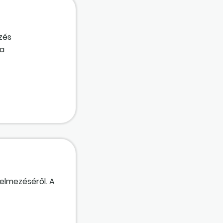
zés
 a
kkentenünk kell
elmezéséről. A