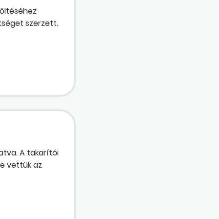
töltéséhez
tséget szerzett.
rmányzat által
unkban
gadjuk meg a
tva. A takarítói
e vettük az
karítónői
szerzett, ennek
ltoztatása,
 meg kell-e