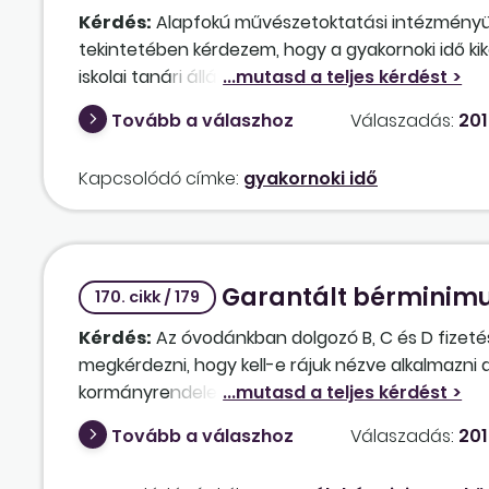
Kérdés:
Alapfokú művészetoktatási intézményünk
tekintetében kérdezem, hogy a gyakornoki idő kik
iskolai tanári állásának ideje beszámításra kerül
határozatlan idejű jogviszonyt.
Tovább a válaszhoz
Válaszadás:
201
Kapcsolódó címke:
gyakornoki idő
Garantált bérminimu
170. cikk / 179
Kérdés:
Az óvodánkban dolgozó B, C és D fizeté
megkérdezni, hogy kell-e rájuk nézve alkalmazni
kormányrendeletet?
Tovább a válaszhoz
Válaszadás:
201