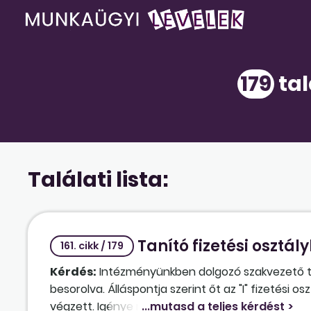
179
tal
Találati lista:
Tanító fizetési osztál
161. cikk / 179
Kérdés:
Intézményünkben dolgozó szakvezető taní
besorolva. Álláspontja szerint őt az "I" fizetés
végzett. Igénye miatt bírósági eljárást helyezett