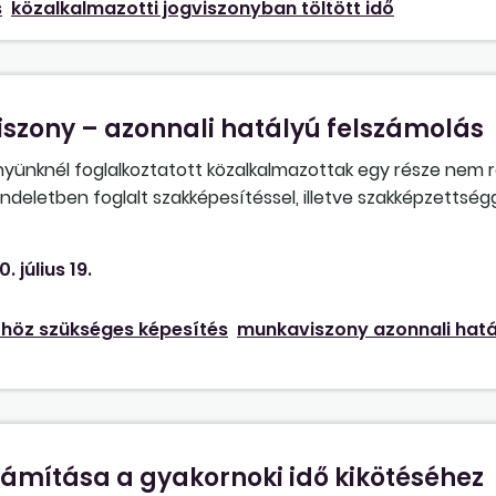
s
közalkalmazotti jogviszonyban töltött idő
rítónői munkakörre megállapított fizetési fokozatot kell me
iszony – azonnali hatályú felszámolás
nyünknél foglalkoztatott közalkalmazottak egy része nem r
deletben foglalt szakképesítéssel, illetve szakképzettségg
. július 19.
höz szükséges képesítés
munkaviszony azonnali hatá
ámítása a gyakornoki idő kikötéséhez