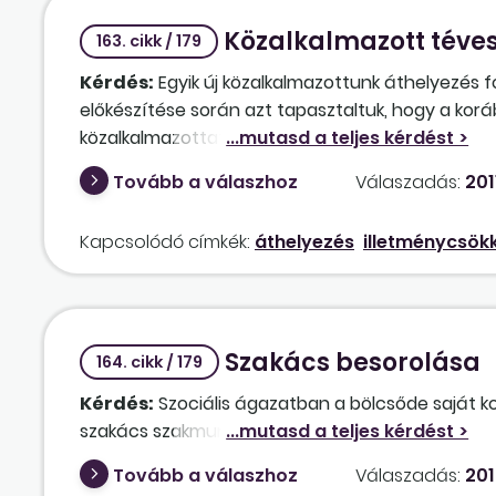
Közalkalmazott téve
163. cikk / 179
Kérdés:
Egyik új közalkalmazottunk áthelyezés f
előkészítése során azt tapasztaltuk, hogy a korá
közalkalmazottat nem alkalmazhatjuk a téves beso
az illetményét is. Helyesen gondoljuk-e ezt?
Tovább a válaszhoz
Válaszadás:
201
Kapcsolódó címkék:
áthelyezés
illetménycsök
Szakács besorolása
164. cikk / 179
Kérdés:
Szociális ágazatban a bölcsőde saját k
szakács szakmunkás sorolható-e "C" kategóriáb
Tovább a válaszhoz
Válaszadás:
201