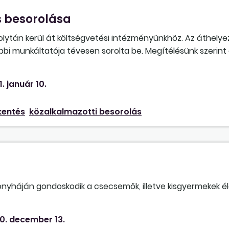
s besorolása
olytán kerül át költségvetési intézményünkhöz. Az áthelye
bbi munkáltatója tévesen sorolta be. Megítélésünk szerint
rolás szerint, ha viszont ez igaz, akkor egyértelműen csö
1. január 10.
kentés
közalkalmazotti besorolás
onyháján gondoskodik a csecsemők, illetve kisgyermekek él
a?
0. december 13.