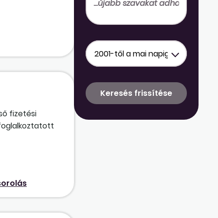
ő fizetési
foglalkoztatott
sorolás