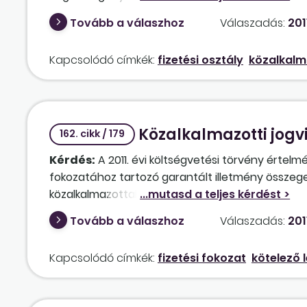
állapítottuk meg a fizetési osztályt számára?
Tovább a válaszhoz
Válaszadás:
201
Kapcsolódó címkék:
fizetési osztály
közalkalm
Közalkalmazotti jogv
162. cikk / 179
Kérdés:
A 2011. évi költségvetési törvény értelm
fokozatához tartozó garantált illetmény összege
közalkalmazottak egy részének az illetménye jo
Tovább a válaszhoz
Válaszadás:
201
Kapcsolódó címkék:
fizetési fokozat
kötelező 