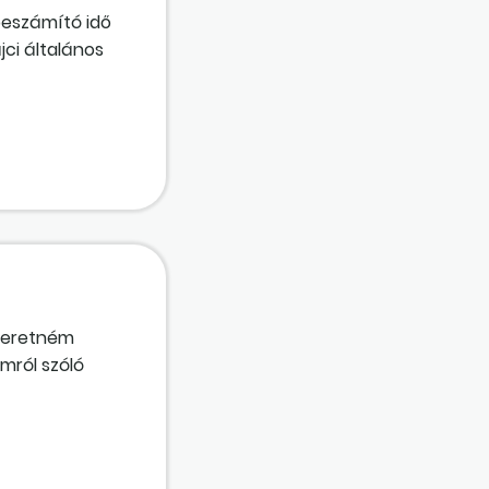
beszámító idő
jci általános
től létesítenénk
szeretném
mról szóló