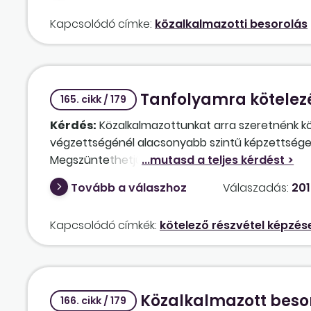
Kapcsolódó címke:
közalkalmazotti besorolás
Tanfolyamra kötelez
165. cikk / 179
Kérdés:
Közalkalmazottunkat arra szeretnénk köte
végzettségénél alacsonyabb szintű képzettséget
Megszüntethetjük-e a közalkalmazotti jogviszony
őt alacsonyabb fizetési fokozatba?
Tovább a válaszhoz
Válaszadás:
201
Kapcsolódó címkék:
kötelező részvétel képzés
Közalkalmazott beso
166. cikk / 179