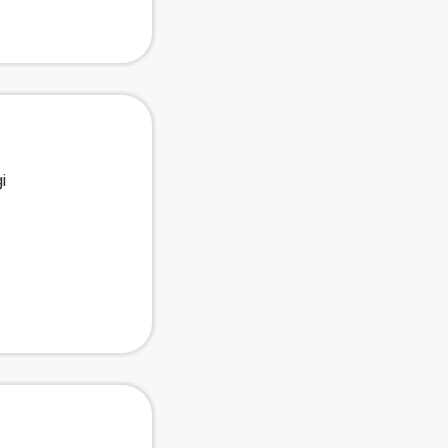
i
 besorolhatjuk-e