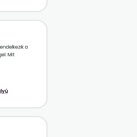
ghagyni?
endelkezik a
el. Mit
lyú