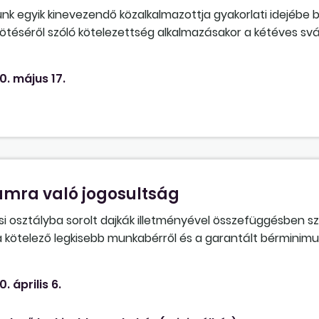
 egyik kinevezendő közalkalmazottja gyakorlati idejébe 
ötéséről szóló kötelezettség alkalmazásakor a kétéves svá
het-e a szakmai gyakorlati idejébe? A tanárnővel május 1-jé
0. május 17.
mra való jogosultság
si osztályba sorolt dajkák illetményével összefüggésben 
 a kötelező legkisebb munkabérről és a garantált bérminimu
0. április 6.