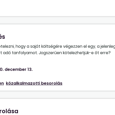
és
lezni, hogy a saját költségére végezzen el egy, a jelenleg
 adó tanfolyamot. Jogszerűen kötelezhetjük-e őt erre?
át, ha nem hajlandó elvégezni a tanfolyamot? Ha elvégzi,
0. december 13.
en
közalkalmazotti besorolás
rolása