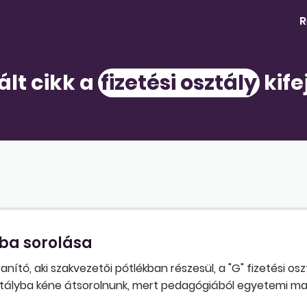
R
ált cikk a
fizetési osztály
kife
yba sorolása
tó, aki szakvezetői pótlékban részesül, a "G" fizetési os
i osztályba kéne átsorolnunk, mert pedagógiából egyetemi m
 kilátásba. Jogos-e a munkavállaló átsorolás iránti igénye