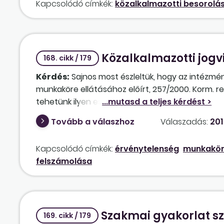
Kapcsolódó címkék:
közalkalmazotti besorolá
állapítani a fizetési fokozatot, vagy a régi taka
Közalkalmazotti jogv
168. cikk / 179
Kérdés:
Sajnos most észleltük, hogy az intézmé
munkaköre ellátásához előírt, 257/2000. Korm. ren
tehetünk ilyen esetben?
Tovább a válaszhoz
Válaszadás:
2010
Kapcsolódó címkék:
érvénytelenség
munkakör
felszámolása
Szakmai gyakorlat sz
169. cikk / 179