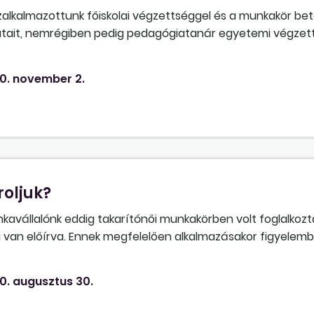
kalmazottunk főiskolai végzettséggel és a munkakör be
adatait, nemrégiben pedig pedagógiatanár egyetemi végzet
tési osztályba történő átsorolása iránt. Sajnos – helyi önko
éz anyagi helyzetére tekintettel ezt jelenleg nem áll mód
0. november 2.
melés fedezete nem áll a rendelkezésünkre. Jogszerűen ta
roljuk?
avállalónk eddig takarítónői munkakörben volt foglalkozta
g van előírva. Ennek megfelelően alkalmazásakor figyelemb
ogy nem közalkalmazotti jogviszonyban dolgozott, mivel a ta
zett. Munkavállalónk 2010. 06. 26-án szakmai képzettséget 
0. augusztus 30.
lesz átsorolva. Kérdésünk az lenne, hogy a munkaköre vá
llett ("A" fizetési osztályból "B" fizetési osztályba) újból