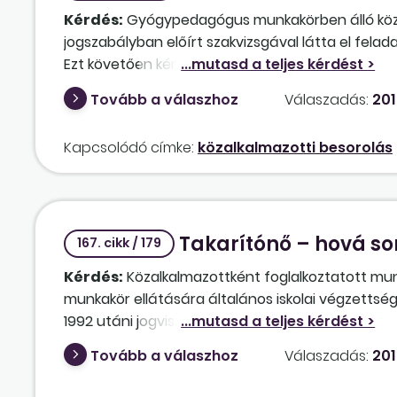
Kérdés:
Gyógypedagógus munkakörben álló közal
jogszabályban előírt szakvizsgával látta el fel
Ezt követően kérte, hogy intézkedjünk az "I" fize
fenntartott szakiskola lévén – intézményünk neh
Tovább a válaszhoz
Válaszadás:
201
megtenni, mivel az átsorolással járó illetménye
közalkalmazott kérését?
Kapcsolódó címke:
közalkalmazotti besorolás
Takarítónő – hová so
167. cikk / 179
Kérdés:
Közalkalmazottként foglalkoztatott munk
munkakör ellátására általános iskolai végzettsé
1992 utáni jogviszonyait is, függetlenül attól, h
munkakörre előírt iskolai végzettséggel rendelke
Tovább a válaszhoz
Válaszadás:
201
alapján a végzettségének megfelelő munkakörbe 
valamint a magasabb fizetési osztályba sorolása me