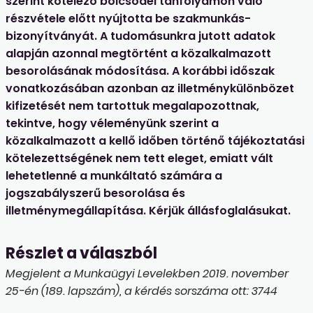
szerint kötelező bölcsődei tanfolyamon való
részvétele előtt nyújtotta be szakmunkás-
bizonyítványát. A tudomásunkra jutott adatok
alapján azonnal megtörtént a közalkalmazott
besorolásának módosítása. A korábbi időszak
vonatkozásában azonban az illetménykülönbözet
kifizetését nem tartottuk megalapozottnak,
tekintve, hogy véleményünk szerint a
közalkalmazott a kellő időben történő tájékoztatási
kötelezettségének nem tett eleget, emiatt vált
lehetetlenné a munkáltató számára a
jogszabályszerű besorolása és
illetménymegállapítása. Kérjük állásfoglalásukat.
Részlet a válaszból
Megjelent a Munkaügyi Levelekben 2019. november
25-én (189. lapszám), a kérdés sorszáma ott: 3744