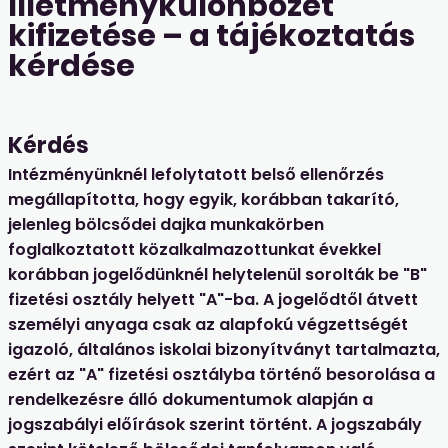
Illetménykülönbözet
kifizetése – a tájékoztatás
kérdése
Kérdés
Intézményünknél lefolytatott belső ellenőrzés
megállapította, hogy egyik, korábban takarító,
jelenleg bölcsődei dajka munkakörben
foglalkoztatott közalkalmazottunkat évekkel
korábban jogelődünknél helytelenül sorolták be "B"
fizetési osztály helyett "A"-ba. A jogelődtől átvett
személyi anyaga csak az alapfokú végzettségét
igazoló, általános iskolai bizonyítványt tartalmazta,
ezért az "A" fizetési osztályba történő besorolása a
rendelkezésre álló dokumentumok alapján a
jogszabályi előírások szerint történt. A jogszabály