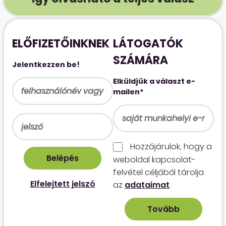
ELŐFIZETŐINKNEK
LÁTOGATÓK
SZÁMÁRA
Jelentkezzen be!
Elküldjük a választ e-
mailen*
Hozzájárulok, hogy a
weboldal kapcso­lat­
felvétel céljából tárolja
Elfelejtett jelszó
az
adataimat
.