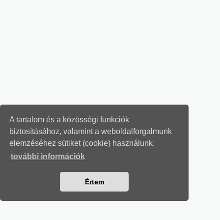
A tartalom és a közösségi funkciók
biztosításához, valamint a weboldalforgalmunk
elemzéséhez sütiket (cookie) használunk.
további információk
Értem