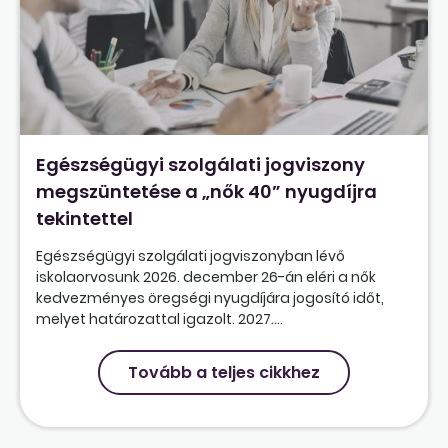
Egészségügyi szolgálati jogviszony
megszüntetése a „nők 40” nyugdíjra
tekintettel
Egészségügyi szolgálati jogviszonyban lévő
iskolaorvosunk 2026. december 26-án eléri a nők
kedvezményes öregségi nyugdíjára jogosító időt,
melyet határozattal igazolt. 2027....
Tovább a teljes cikkhez