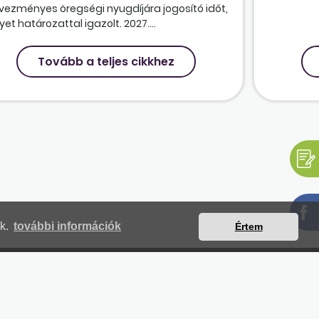
vezményes öregségi nyugdíjára jogosító időt,
et határozattal igazolt. 2027....
Tovább a teljes cikkhez
nk.
további információk
Értem
mjegyzék
Magunkról
Impresszum
Kapcsolat
yilatkozat