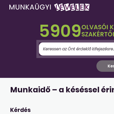
5909
OLVASÓI 
SZAKÉRTŐI
Munkaidő – a késéssel éri
Kérdés