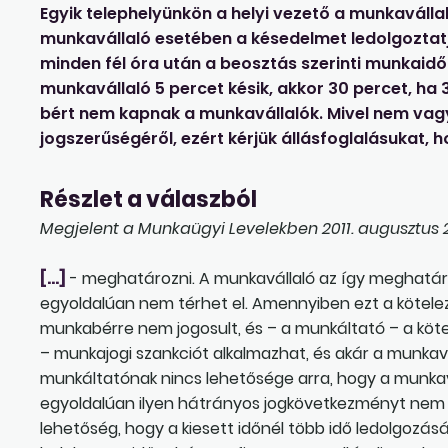
Egyik telephelyünkön a helyi vezető a munkaválla
munkavállaló esetében a késedelmet ledolgoztatj
minden fél óra után a beosztás szerinti munkaidőt
munkavállaló 5 percet késik, akkor 30 percet, ha 3
bért nem kapnak a munkavállalók. Mivel nem v
jogszerűségéről, ezért kérjük állásfoglalásukat
Részlet a válaszból
Megjelent a Munkaügyi Levelekben 2011. augusztus 2
[…]
- meghatározni. A munkavállaló az így meghatáro
egyoldalúan nem térhet el. Amennyiben ezt a köteleze
munkabérre nem jogosult, és – a munkáltató – a köt
– munkajogi szankciót alkalmazhat, és akár a munkav
munkáltatónak nincs lehetősége arra, hogy a munkavál
egyoldalúan ilyen hátrányos jogkövetkezményt nem 
lehetőség, hogy a kiesett időnél több idő ledolgozásá