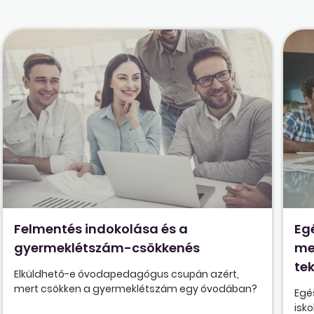
Felmentés indokolása és a
Eg
gyermeklétszám-csökkenés
me
tek
Elküldhető-e óvodapedagógus csupán azért,
mert csökken a gyermeklétszám egy óvodában?
Egé
isk