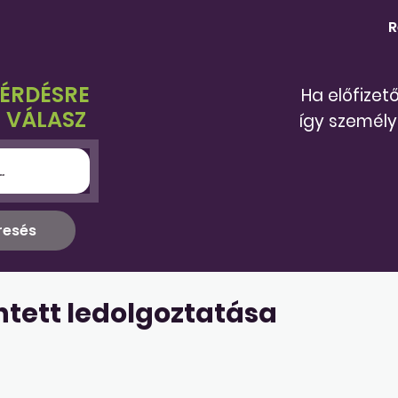
R
KÉRDÉSRE
Ha előfizet
 VÁLASZ
így személy
ntett ledolgoztatása