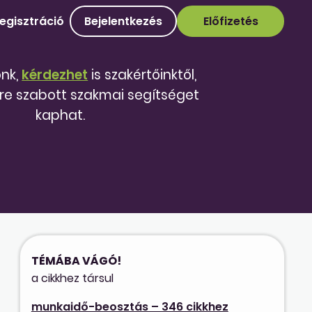
egisztráció
Bejelentkezés
Előfizetés
őnk,
kérdezhet
is szakértőinktől,
re szabott szakmai segítséget
kaphat.
TÉMÁBA VÁGÓ!
a cikkhez társul
munkaidő-beosztás – 346 cikkhez