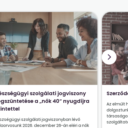
észségügyi szolgálati jogviszony
Szerződ
gszüntetése a „nők 40” nyugdíjra
Az elmúlt
intettel
dolgoztunk
társaságon
szségügyi szolgálati jogviszonyban lévő
szolgáltatá
olaorvosunk 2026. december 26-án eléri a nők