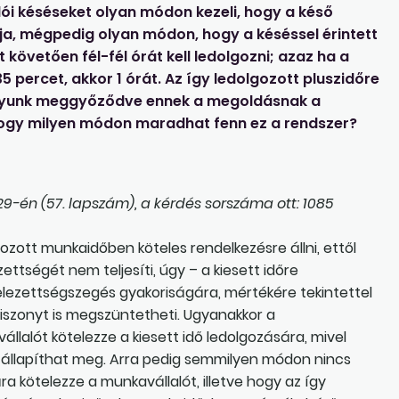
lói késéseket olyan módon kezeli, hogy a késő
a, mégpedig olyan módon, hogy a késéssel érintett
 követően fél-fél órát kell ledolgozni; azaz ha a
5 percet, akkor 1 órát. Az így ledolgozott pluszidőre
agyunk meggyőződve ennek a megoldásnak a
, hogy milyen módon maradhat fenn ez a rendszer?
9-én (57. lapszám), a kérdés sorszáma ott: 1085
zott munkaidőben köteles rendelkezésre állni, ettől
ttségét nem teljesíti, úgy – a kiesett időre
elezettségszegés gyakoriságára, mértékére tekintettel
iszonyt is megszüntetheti. Ugyanakkor a
lalót kötelezze a kiesett idő ledolgozására, mivel
állapíthat meg. Arra pedig semmilyen módon nincs
ra kötelezze a munkavállalót, illetve hogy az így