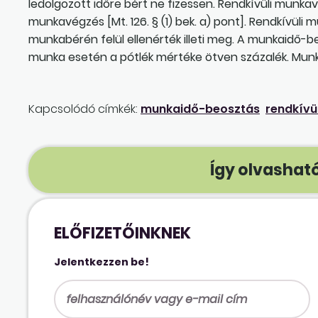
ledolgozott időre bért ne fizessen. Rendkívüli munk
munkavégzés [Mt. 126. § (1) bek. a) pont]. Rendkívül
munkabérén felül ellenérték illeti meg. A munkaidő-
munka esetén a pótlék mértéke ötven százalék. Mun
Kapcsolódó címkék:
munkaidő-beosztás
rendkívü
Így olvasható
ELŐFIZETŐINKNEK
Jelentkezzen be!