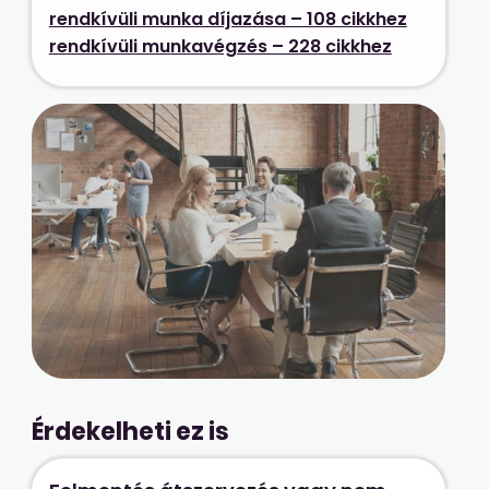
rendkívüli munka díjazása – 108 cikkhez
rendkívüli munkavégzés – 228 cikkhez
Érdekelheti ez is