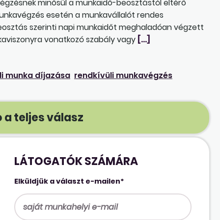
avégzésnek minősül a munkaidő-beosztástól eltérő
i munkavégzés esetén a munkavállalót rendes
beosztás szerinti napi munkaidőt meghaladóan végzett
kaviszonyra vonatkozó szabály vagy
[…]
li munka díjazása
rendkívüli munkavégzés
 a teljes válasz
LÁTOGATÓK SZÁMÁRA
Elküldjük a választ e-mailen*