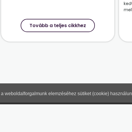
ked
mely
Tovább a teljes cikkhez
nt a weboldalforgalmunk elemzéséhez sütiket (cookie) használu
Hogyan használjam?
Tartalo
Adatkezelési tájékoztató
Jogn