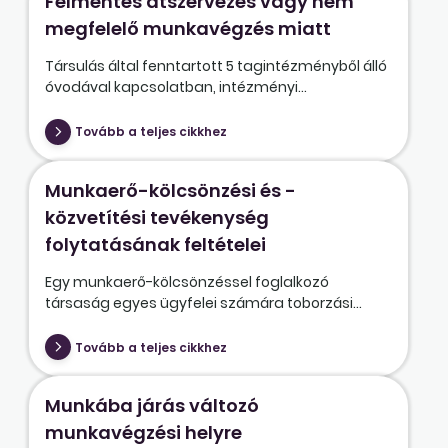
Felmentés átszervezés vagy nem
megfelelő munkavégzés miatt
Társulás által fenntartott 5 tagintézményből álló
óvodával kapcsolatban, intézményi...
Tovább a teljes cikkhez
Munkaerő-kölcsönzési és -
közvetítési tevékenység
folytatásának feltételei
Egy munkaerő-kölcsönzéssel foglalkozó
társaság egyes ügyfelei számára toborzási...
Tovább a teljes cikkhez
Munkába járás változó
munkavégzési helyre