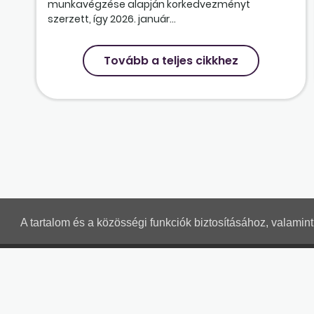
munkavégzése alapján korkedvezményt
szerzett, így 2026. január...
Tovább a teljes cikkhez
A tartalom és a közösségi funkciók biztosításához, valami
MUNKAÜGYI LEVELEK