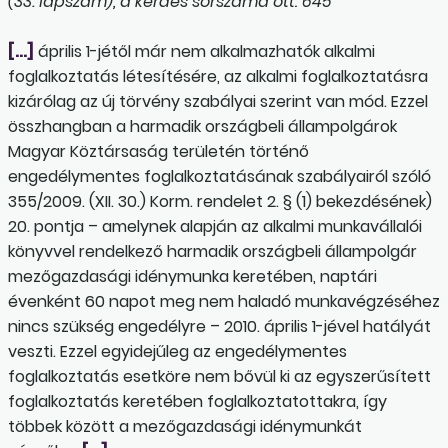
(33. lapszám), a kérdés sorszáma ott: 645
[…]
április 1-jétől már nem alkalmazhatók alkalmi
foglalkoztatás létesítésére, az alkalmi foglalkoztatásra
kizárólag az új törvény szabályai szerint van mód. Ezzel
összhangban a harmadik országbeli állampolgárok
Magyar Köztársaság területén történő
engedélymentes foglalkoztatásának szabályairól szóló
355/2009. (XII. 30.) Korm. rendelet 2. § (1) bekezdésének)
20. pontja – amelynek alapján az alkalmi munkavállalói
könyvvel rendelkező harmadik országbeli állampolgár
mezőgazdasági idénymunka keretében, naptári
évenként 60 napot meg nem haladó munkavégzéséhez
nincs szükség engedélyre – 2010. április 1-jével hatályát
veszti. Ezzel egyidejűleg az engedélymentes
foglalkoztatás esetköre nem bővül ki az egyszerűsített
foglalkoztatás keretében foglalkoztatottakra, így
többek között a mezőgazdasági idénymunkát