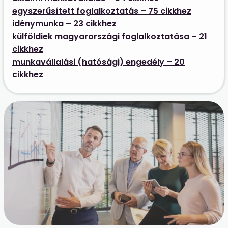
egyszerűsített foglalkoztatás – 75 cikkhez
idénymunka – 23 cikkhez
külföldiek magyarországi foglalkoztatása – 21
cikkhez
munkavállalási (hatósági) engedély – 20
cikkhez