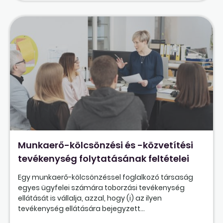
Munkaerő-kölcsönzési és -közvetítési
tevékenység folytatásának feltételei
Egy munkaerő-kölcsönzéssel foglalkozó társaság
egyes ügyfelei számára toborzási tevékenység
ellátását is vállalja, azzal, hogy (i) az ilyen
tevékenység ellátására bejegyzett...