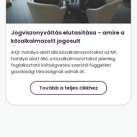
Jogviszonyváltás elutasítása – amire a
közalkalmazott jogosult
A Kjt. hatálya alatt álló közalkalmazottakat az Mt.
hatálya alatt álló, a közalkalmazottakat jelenleg
foglalkoztató költségvetési szervtől független
gazdasági társaságnak adnak át...
Tovább a teljes cikkhez