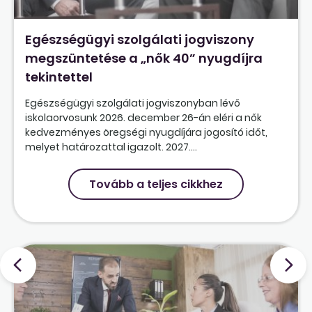
Egészségügyi szolgálati jogviszony
megszüntetése a „nők 40” nyugdíjra
tekintettel
Egészségügyi szolgálati jogviszonyban lévő
iskolaorvosunk 2026. december 26-án eléri a nők
kedvezményes öregségi nyugdíjára jogosító időt,
melyet határozattal igazolt. 2027....
Tovább a teljes cikkhez