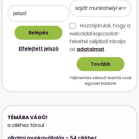
Hozzájárulok, hogy a
weboldal kapcso­lat­
felvétel céljából tárolja
Elfelejtett jelszó
az
adataimat
.
*díjmentes választ évente csak
egyszer küldünk.
TÉMÁBA VÁGÓ!
a cikkhez társul
alkalmi munkavállalás – 54 cikkhez