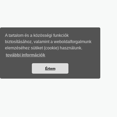
A tartalom és a közösségi funkciók
biztosításához, valamint a weboldalforgalmunk
elemzéséhez sütiket (cookie) használunk.
további információk
Értem