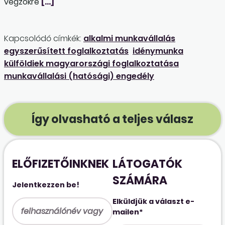
végzőkre
[…]
Kapcsolódó címkék:
alkalmi munkavállalás
egyszerűsített foglalkoztatás
idénymunka
külföldiek magyarországi foglalkoztatása
munkavállalási (hatósági) engedély
Így olvasható a teljes válasz
ELŐFIZETŐINKNEK
LÁTOGATÓK
SZÁMÁRA
Jelentkezzen be!
Elküldjük a választ e-
mailen*