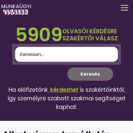
5909
OLVASÓI KÉRDÉSRE
SZAKÉRTŐI VÁLASZ
Ha előfizetőnk,
kérdezhet
is szakértőinktől,
így személyre szabott szakmai segítséget
kaphat.