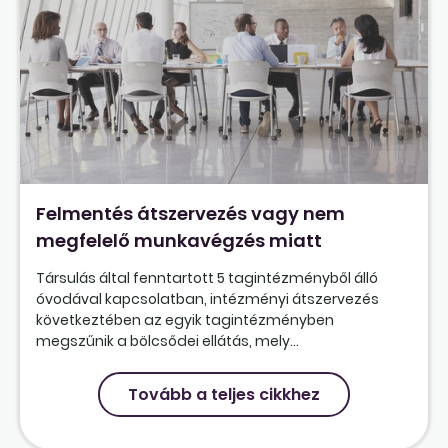
Felmentés átszervezés vagy nem
megfelelő munkavégzés miatt
Társulás által fenntartott 5 tagintézményből álló
óvodával kapcsolatban, intézményi átszervezés
következtében az egyik tagintézményben
megszűnik a bölcsődei ellátás, mely...
Tovább a teljes cikkhez