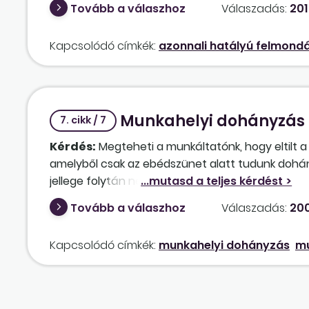
Tovább a válaszhoz
Válaszadás:
201
Kapcsolódó címkék:
azonnali hatályú felmond
Munkahelyi dohányzás –
7. cikk / 7
Kérdés:
Megteheti a munkáltatónk, hogy eltilt a
amelyből csak az ebédszünet alatt tudunk dohán
jellege folytán nem tehetjük meg, hogy a dohány
Tovább a válaszhoz
Válaszadás:
200
Kapcsolódó címkék:
munkahelyi dohányzás
m