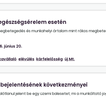
 egészségsérelem esetén
egbetegedés és munkahelyi ártalom mint rákos megbet
6. június 20.
avállaló
elévülés
kárfelelősség
új Mt.
 bejelentésének következményei
ótlanul jelent be egy üzemi balesetet, mi a munkáltató j