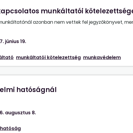
kapcsolatos munkáltatói kötelezettség
munkáltatónál azonban nem vettek fel jegyzőkönyvet, men
őm. Milyen jogaim vannak, mit tehetnék?
7. június 19.
ltató
munkáltatói kötelezettség
munkavédelem
elmi hatóságnál
 ha tudom, hogy ittasan dolgoznak egy építkezésen?
6. augusztus 8.
 hatóság