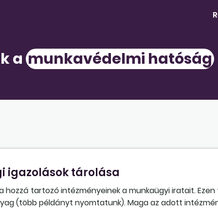
R
kk a
munkavédelmi hatóság
 igazolások tárolása
li a hozzá tartozó intézményeinek a munkaügyi iratait. Eze
yag (több példányt nyomtatunk). Maga az adott intézmény
etvédelmi oktatást is. Hogyan helyes: az eredeti orvosi alk