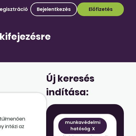
egisztráció
Bejelentkezés
Előfizetés
kifejezésre
Új keresés
indítása:
n túlmenően
munkavédelmi
 intézi az
hatóság
X
almassági