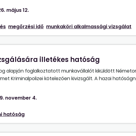
fenntartónál kell legyen minden intézmény alkalmassági ig
6. május 12.
ezért egységesíteni szeretnénk. Meddig kell tárolni az orvo
es igazolást kell megőrizni?
zés
megőrzési idő
munkaköri alkalmassági vizsgálat
izsgálására illetékes hatóság
 alapján foglalkoztatott munkavállalót kiküldött Németo
met Kriminalpolizei kötelezően kivizsgált. A hazai hatóságná
letékes volt a balesetet kivizsgálni? Miért nem fogadják el
yáltalán illetékes-e a kivizsgálásra a magyar munkavédel
9. november 4.
i hatóság