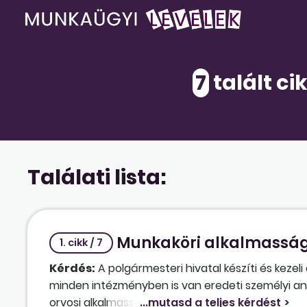
7
talált ci
Találati lista:
Munkaköri alkalmassági
1. cikk / 7
Kérdés:
A polgármesteri hivatal készíti és keze
minden intézményben is van eredeti személyi an
orvosi alkalmassági igazolásokat, a tűz- és bales