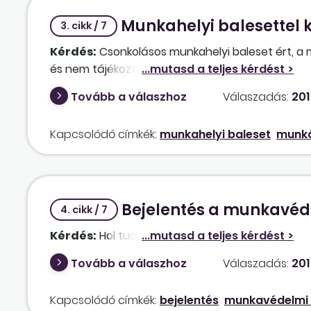
Munkahelyi balesettel 
3. cikk / 7
Kérdés:
Csonkolásos munkahelyi baleset ért, a 
és nem tájékoztattak arról sem, hogy mi a teend
Tovább a válaszhoz
Válaszadás:
201
Kapcsolódó címkék:
munkahelyi baleset
munká
Bejelentés a munkavéd
4. cikk / 7
Kérdés:
Hol tudok bejelentést tenni név nélkül,
Tovább a válaszhoz
Válaszadás:
201
Kapcsolódó címkék:
bejelentés
munkavédelmi