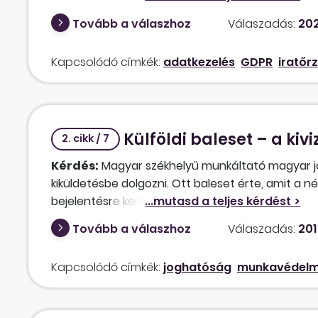
igazolásokat az intézmények tárolják-e, vagy a 
Tovább a válaszhoz
Válaszadás:
202
eredeti példánya? Jelenleg felemás a gyakorlat, 
igazolásokat? Avagy mindig csak az utolsó érvény
Kapcsolódó címkék:
adatkezelés
GDPR
iratőr
Külföldi baleset – a kiv
2. cikk / 7
Kérdés:
Magyar székhelyű munkáltató magyar jog
kiküldetésbe dolgozni. Ott baleset érte, amit a né
bejelentésre került a baleset. A német hatóság il
Magyarországon a vizsgálat megállapításait? Eg
Tovább a válaszhoz
Válaszadás:
201
Kapcsolódó címkék:
joghatóság
munkavédelm