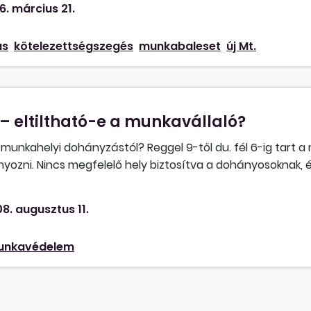
6. március 21.
ás
kötelezettségszegés
munkabaleset
új Mt.
 eltiltható-e a munkavállaló?
 munkahelyi dohányzástól? Reggel 9-től du. fél 6-ig tart a
yozni. Nincs megfelelő hely biztosítva a dohányosoknak,
zás idejére elhagyjuk az épületet. Kérem szíves válaszuka
8. augusztus 11.
unkavédelem