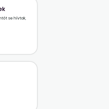
ek
tőt se hívtak,