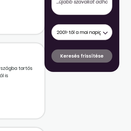
azolásainak
si alkalmassági
rszágba tartós
l is
mi hatóság?