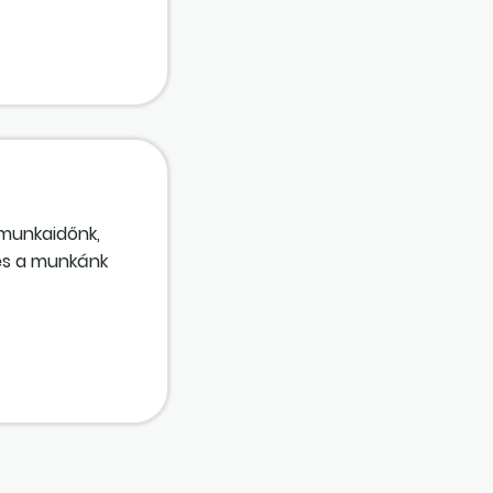
 munkaidőnk,
 és a munkánk
t!