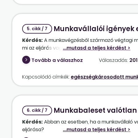
Munkavállalói igények
5. cikk / 7
Kérdés:
A munkavégzésből származó végtagi m
mi az eljárás vagy elbírálás?
Tovább a válaszhoz
Válaszadás:
201
Kapcsolódó címkék:
egészségkárosodott munk
Munkabaleset valótlan
6. cikk / 7
Kérdés:
Abban az esetben, ha a munkavállaló val
eljárása?