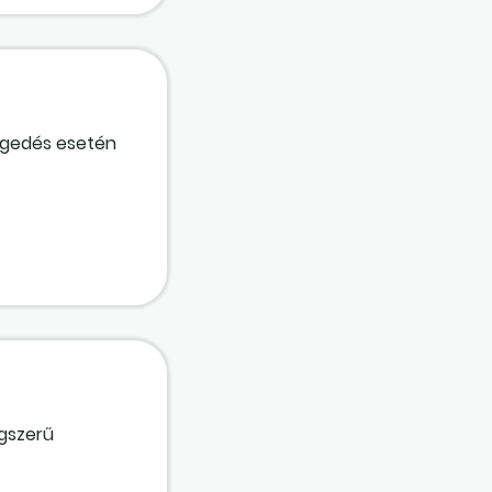
egedés esetén
ogszerű