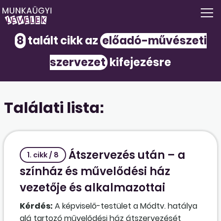
8
talált cikk az
előadó-művészeti
szervezet
kifejezésre
Találati lista:
Átszervezés után – a
1. cikk / 8
színház és művelődési ház
vezetője és alkalmazottai
Kérdés:
A képviselő-testület a Módtv. hatálya
alá tartozó művelődési ház átszervezését