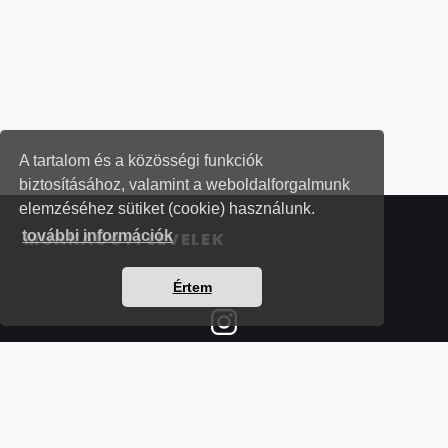
A tartalom és a közösségi funkciók
biztosításához, valamint a weboldalforgalmunk
elemzéséhez sütiket (cookie) használunk.
további információk
MUNKAÜGYI LEVELEK
Értem
Részletek a bankkártyás fizetésről
Kérdések és válaszok a bankkártyás fizetésről