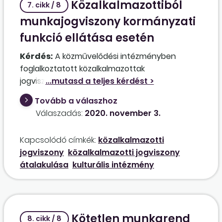
Közalkalmazottiból
7. cikk / 8
munkajogviszony kormányzati
funkció ellátása esetén
Kérdés:
A közművelődési intézményben
foglalkoztatott közalkalmazottak
jogviszonyának átalakításával kapcsolatban az
a kérdésem, hogy a "nem önálló
Tovább a válaszhoz
intézményben", hanem a Kjt. 1. §-a és 83/A. §-a
Válaszadás:
2020. november 3.
alapján ún. kormányzati funkción
foglalkoztatott közalkalmazottakra is
Kapcsolódó címkék:
közalkalmazotti
vonatkozik-e az átalakítási kötelezettség, vagy
jogviszony
közalkalmazotti jogviszony
ők maradnak közalkalmazottak? A Módtv.
átalakulása
kulturális intézmény
hatálya az 1. §-a szerint ugyanis kifejezetten az
önálló költségvetési szervekre terjed ki.
Kötetlen munkarend
8. cikk / 8