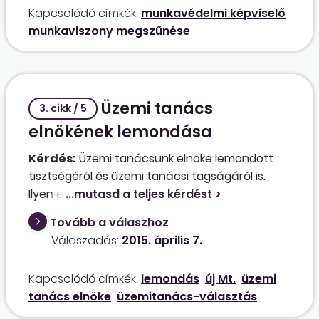
Kapcsolódó címkék:
munkavédelmi képviselő
egyébként a munkavédelmi képviselők ötéves
munkaviszony megszűnése
mandátumának lejártát követően?
Pótképviselő választására nem került sor.
Üzemi tanács
3. cikk / 5
elnökének lemondása
Kérdés:
Üzemi tanácsunk elnöke lemondott
tisztségéről és üzemi tanácsi tagságáról is.
Ilyen esetben hány napon belül kell
megválasztani az új elnököt? Alkalmazható a
Tovább a válaszhoz
megalakulásnál irányadó 15 nap? A
póttag
Válaszadás:
2015. április 7.
behívását az új elnök megválasztása előtt,
vagy majd az után kell megtenni?
Kapcsolódó címkék:
lemondás
új Mt.
üzemi
tanács elnöke
üzemitanács-választás