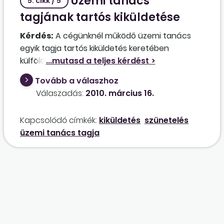
Üzemi tanács
5. cikk / 5
tagjának tartós kiküldetése
Kérdés:
A cégünknél működő üzemi tanács
egyik tagja tartós kiküldetés keretében
külföldön fog munkát végezni, előreláthatólag
3 hónapig. Ez érinti az üzemi tanács tagjaként
Tovább a válaszhoz
betöltött funkcióját? Be kell, vagy be lehet hívni
Válaszadás:
2010. március 16.
helyette
póttag
ot?
Kapcsolódó címkék:
kiküldetés
szünetelés
üzemi tanács tagja