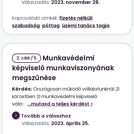
Válaszadás:
2023. november 28.
póttag
ot?
Kapcsolódó címkék:
fizetés nélküli
szabadság
póttag
üzemi tanács tagja
Munkavédelmi
2. cikk / 5
képviselő munkaviszonyának
megszűnése
Kérdés:
Országosan működő vállalatunknál 21
körzetben 21 munkavédelmi képviselő
választására került sor a tavalyi évben. Ha egy
körzetben a munkavédelmi képviselő
Tovább a válaszhoz
mandátuma megszűnik a munkaviszony
Válaszadás:
2023. április 25.
megszűnése miatt, szükséges-e az adott
körzetbe új képviselőt választani, vagy csak