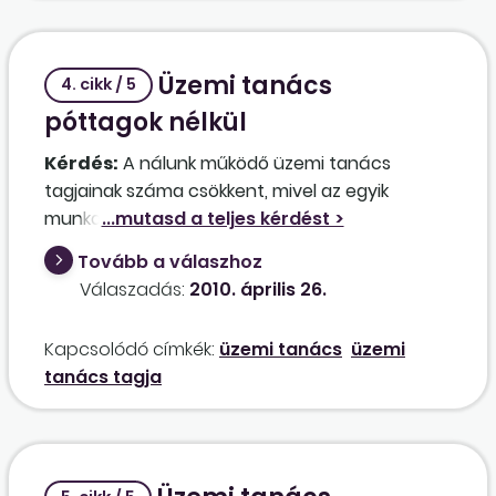
Üzemi tanács
4. cikk / 5
póttagok nélkül
Kérdés:
A nálunk működő üzemi tanács
tagjainak száma csökkent, mivel az egyik
munkavállaló munkaviszonya megszűnt. A
póttag
ok azonban nem akarják vállalni a
Tovább a válaszhoz
tagságot. A kérdésem, hogy megtehetik-e ezt,
Válaszadás:
2010. április 26.
és ha elfogy az összes
póttag
, akkor mi
történik az üzemi tanáccsal; meg fog szűnni, és
Kapcsolódó címkék:
üzemi tanács
üzemi
újat kell választani?
tanács tagja