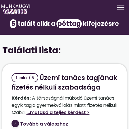
5
talált cikk a
póttag
kifejezésre
Találati lista:
Üzemi tanács tagjának
1. cikk / 5
fizetés nélküli szabadsága
Kérdés:
A társaságnál működő üzemi tanács
egyik tagja gyermekvállalás miatt fizetés nélküli
szabadságon lesz, várhatóan évekig. Ez hogyan
érinti az üzemi tanács tagjaként betöltött
Tovább a válaszhoz
funkcióját? Be kell, vagy be lehet hívni helyette