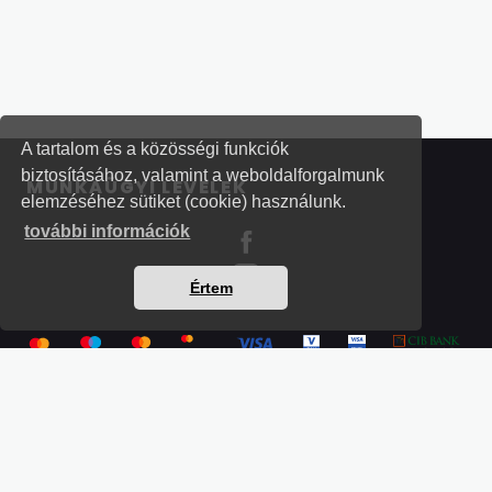
A tartalom és a közösségi funkciók
biztosításához, valamint a weboldalforgalmunk
MUNKAÜGYI LEVELEK
elemzéséhez sütiket (cookie) használunk.
további információk
Értem
Részletek a bankkártyás fizetésről
Kérdések és válaszok a bankkártyás fizetésről