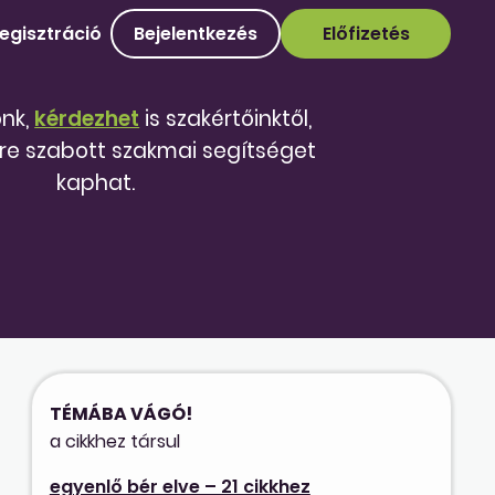
egisztráció
Bejelentkezés
Előfizetés
őnk,
kérdezhet
is szakértőinktől,
re szabott szakmai segítséget
kaphat.
TÉMÁBA VÁGÓ!
a cikkhez társul
egyenlő bér elve – 21 cikkhez