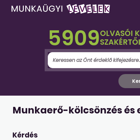
5909
OLVASÓI 
SZAKÉRTŐI
Munkaerő-kölcsönzés és 
Kérdés