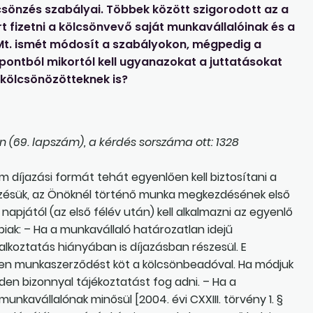
csönzés szabályai. Többek között szigorodott az a
rt fizetni a kölcsönvevő saját munkavállalóinak és a
 Mt. ismét módosít a szabályokon, mégpedig a
ntból mikortól kell ugyanazokat a juttatásokat
 kölcsönözötteknek is?
 (69. lapszám), a kérdés sorszáma ott: 1328
 díjazási formát tehát egyenlően kell biztosítani a
önzésük, az Önöknél történő munka megkezdésének első
napjától (az első félév után) kell alkalmazni az egyenlő
ábbiak: – Ha a munkavállaló határozatlan idejű
lkoztatás hiányában is díjazásban részesül. E
yen munkaszerződést köt a kölcsönbeadóval. Ha módjuk
nden bizonnyal tájékoztatást fog adni. – Ha a
nkavállalónak minősül [2004. évi CXXIII. törvény 1. §