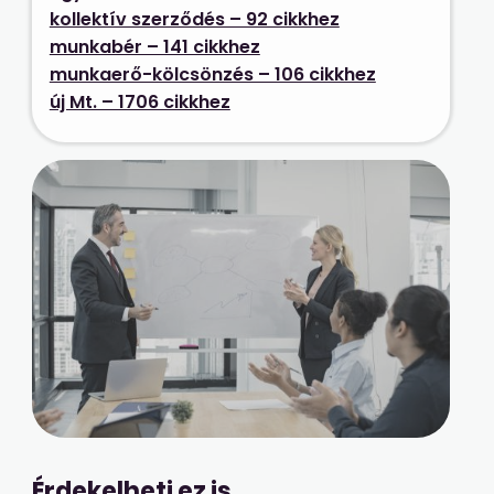
kollektív szerződés – 92 cikkhez
munkabér – 141 cikkhez
munkaerő-kölcsönzés – 106 cikkhez
új Mt. – 1706 cikkhez
Érdekelheti ez is