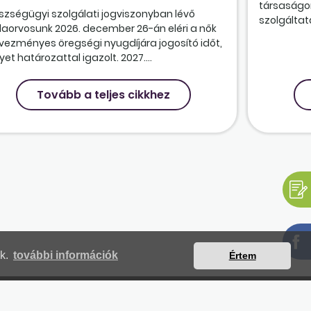
társaságon
szségügyi szolgálati jogviszonyban lévő
szolgáltatá
olaorvosunk 2026. december 26-án eléri a nők
vezményes öregségi nyugdíjára jogosító időt,
et határozattal igazolt. 2027....
Tovább a teljes cikkhez
nk.
további információk
Értem