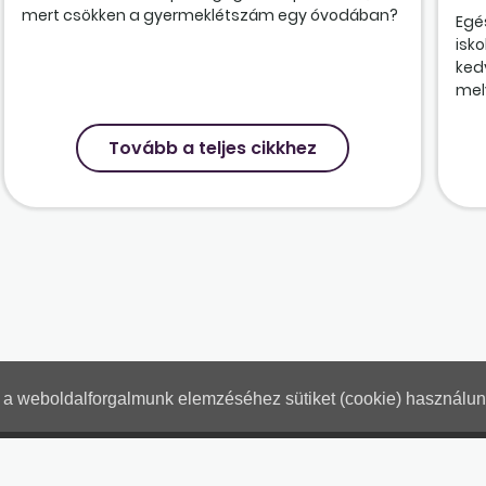
mert csökken a gyermeklétszám egy óvodában?
Egé
isk
ked
mely
Tovább a teljes cikkhez
nt a weboldalforgalmunk elemzéséhez sütiket (cookie) használu