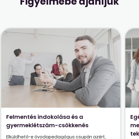
Figyelmébe ajánljuk
Felmentés indokolása és a
Eg
gyermeklétszám-csökkenés
me
tek
Elküldhető-e óvodapedagógus csupán azért,