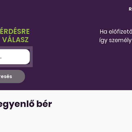
R
KÉRDÉSRE
Ha előfizet
 VÁLASZ
így személy
egyenlő bér