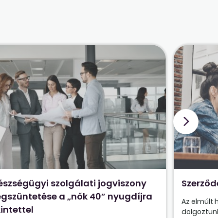
észségügyi szolgálati jogviszony
Szerződ
gszüntetése a „nők 40” nyugdíjra
Az elmúlt
intettel
dolgoztunk