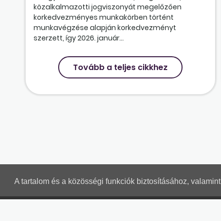
közalkalmazotti jogviszonyát megelőzően
korkedvezményes munkakörben történt
munkavégzése alapján korkedvezményt
szerzett, így 2026. január...
Tovább a teljes cikkhez
A tartalom és a közösségi funkciók biztosításához, valami
MUNKAÜGYI LEVELEK