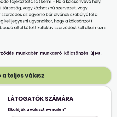
nbeadó tájékoztatását kérni. – Ha a kölcsönvevő helyi
 társaság, vagy közhasznú szervezet, vagy
v szerződés az egyenlő bér elvének szabályától a
eg kell jegyezni ugyanakkor, hogy a kölcsönzött
dó által kötött kollektív szerződést kell alkalmazni.
erződés
munkabér
munkaerő-kölcsönzés
új Mt.
 a teljes válasz
LÁTOGATÓK SZÁMÁRA
Elküldjük a választ e-mailen*