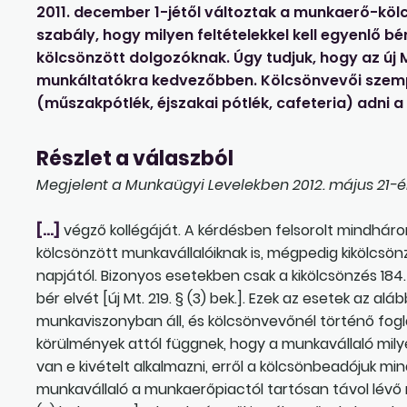
2011. december 1-jétől változtak a munkaerő-köl
szabály, hogy milyen feltételekkel kell egyenlő bé
kölcsönzött dolgozóknak. Úgy tudjuk, hogy az új
munkáltatókra kedvezőbben. Kölcsönvevői szempo
(műszakpótlék, éjszakai pótlék, cafeteria) adni a
Részlet a válaszból
Megjelent a Munkaügyi Levelekben 2012. május 21-én
[…]
végző kollégáját. A kérdésben felsorolt mindhárom
kölcsönzött munkavállalóiknak is, mégpedig kikölcs
napjától. Bizonyos esetekben csak a kikölcsönzés 184. 
bér elvét [új Mt. 219. § (3) bek.]. Ezek az esetek az al
munkaviszonyban áll, és kölcsönvevőnél történő fogla
körülmények attól függnek, hogy a munkavállaló mil
van e kivételt alkalmazni, erről a kölcsönbeadójuk mi
munkavállaló a munkaerőpiactól tartósan távol lévő mu