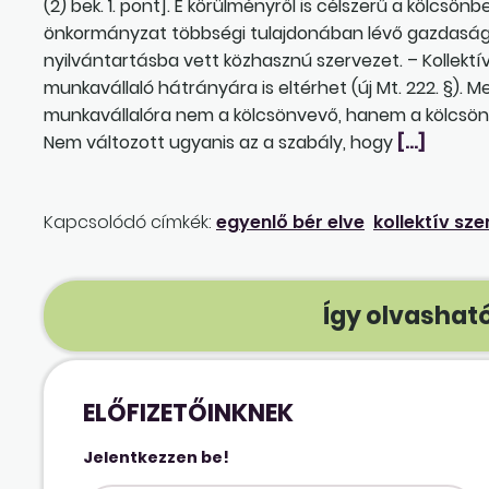
(2) bek. 1. pont]. E körülményről is célszerű a kölcsö
önkormányzat többségi tulajdonában lévő gazdasági
nyilvántartásba vett közhasznú szervezet. – Kollektí
munkavállaló hátrányára is eltérhet (új Mt. 222. §). M
munkavállalóra nem a kölcsönvevő, hanem a kölcsönbea
Nem változott ugyanis az a szabály, hogy
[…]
Kapcsolódó címkék:
egyenlő bér elve
kollektív sz
Így olvasható
ELŐFIZETŐINKNEK
Jelentkezzen be!