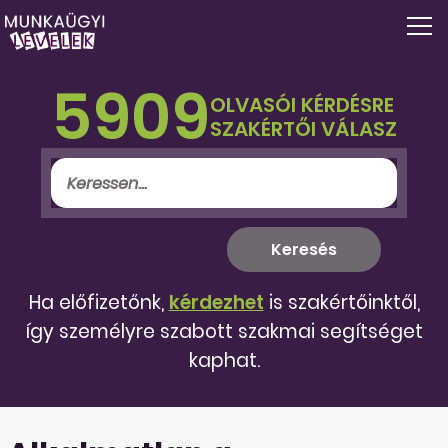
5909
OLVASÓI KÉRDÉSRE
SZAKÉRTŐI VÁLASZ
Ha előfizetőnk,
kérdezhet
is szakértőinktől,
így személyre szabott szakmai segítséget
kaphat.