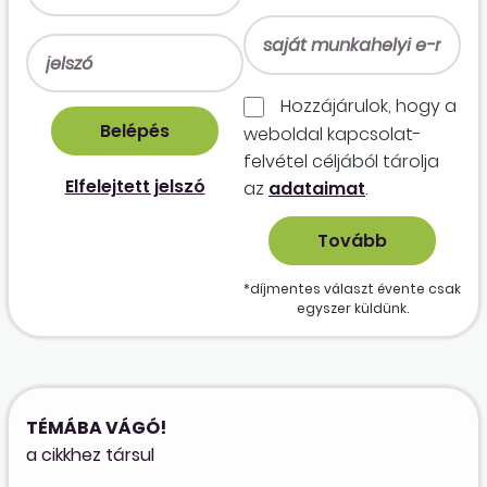
Hozzájárulok, hogy a
weboldal kapcso­lat­
felvétel céljából tárolja
Elfelejtett jelszó
az
adataimat
.
*díjmentes választ évente csak
egyszer küldünk.
TÉMÁBA VÁGÓ!
a cikkhez társul