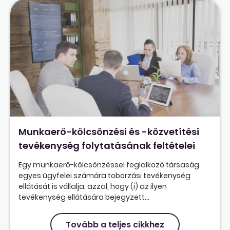
Munkaerő-kölcsönzési és -közvetítési
tevékenység folytatásának feltételei
Egy munkaerő-kölcsönzéssel foglalkozó társaság
egyes ügyfelei számára toborzási tevékenység
ellátását is vállalja, azzal, hogy (i) az ilyen
tevékenység ellátására bejegyzett...
Tovább a teljes cikkhez