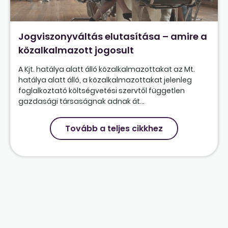
Jogviszonyváltás elutasítása – amire a
közalkalmazott jogosult
A Kjt. hatálya alatt álló közalkalmazottakat az Mt.
hatálya alatt álló, a közalkalmazottakat jelenleg
foglalkoztató költségvetési szervtől független
gazdasági társaságnak adnak át...
Tovább a teljes cikkhez