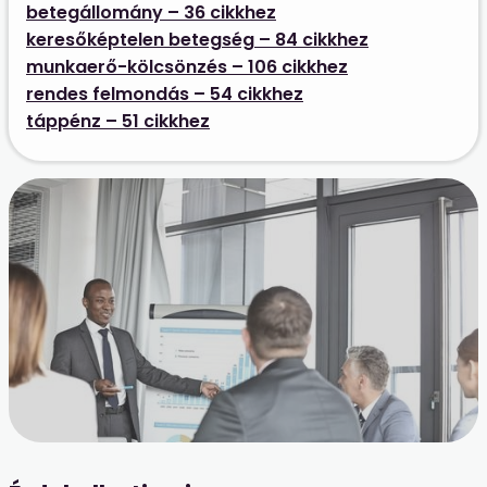
betegállomány – 36 cikkhez
keresőképtelen betegség – 84 cikkhez
munkaerő-kölcsönzés – 106 cikkhez
rendes felmondás – 54 cikkhez
táppénz – 51 cikkhez