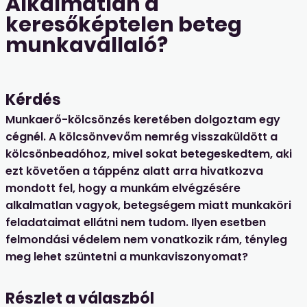
Alkalmatlan a
keresőképtelen beteg
munkavállaló?
Kérdés
Munkaerő-kölcsönzés keretében dolgoztam egy
cégnél. A kölcsönvevőm nemrég visszaküldött a
kölcsönbeadóhoz, mivel sokat betegeskedtem, aki
ezt követően a táppénz alatt arra hivatkozva
mondott fel, hogy a munkám elvégzésére
alkalmatlan vagyok, betegségem miatt munkaköri
feladataimat ellátni nem tudom. Ilyen esetben
felmondási védelem nem vonatkozik rám, tényleg
meg lehet szüntetni a munkaviszonyomat?
Részlet a válaszból