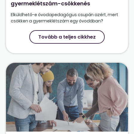
gyermeklétszám-csökkenés
Elküldhető-e óvodapedagógus csupán azért, mert
csökken a gyermeklétszám egy óvodában?
Tovább a teljes cikkhez