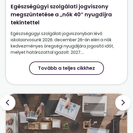
Egészségügyi szolgálati jogviszony
megszüntetése a „nők 40” nyugdíjra
tekintettel
Egészségügyi szolgálati jogviszonyban lévő
iskolaorvosunk 2026. december 26-án eléri a nők
kedvezményes öregségi nyugdíjára jogosító időt,
melyet határozattal igazolt. 2027....
Tovább a teljes cikkhez