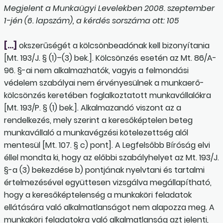
Megjelent a Munkaügyi Levelekben 2008. szeptember
1-jén (6. lapszám), a kérdés sorszáma ott: 105
[…]
okszerűségét a kölcsönbeadónak kell bizonyítania
[Mt. 193/J. § (1)–(3) bek.]. Kölcsönzés esetén az Mt. 86/A-
96. §-ai nem alkalmazhatók, vagyis a felmondási
védelem szabályai nem érvényesülnek a munka­erő-
kölcsönzés keretében foglalkoztatott munkavállalókra
[Mt. 193/P. § (1) bek.]. Alkalmazandó viszont az a
rendelkezés, mely szerint a keresőképtelen beteg
munkavállaló a munkavégzési kötelezettség alól
mentesül [Mt. 107. § c) pont]. A Legfelsőbb Bíróság elvi
éllel mondta ki, hogy az előbbi szabályhelyet az Mt. 193/J.
§-a (3) bekezdése b) pontjának nyelvtani és tartalmi
értelmezésével együttesen vizsgálva megállapítható,
hogy a keresőképtelenség a munkaköri feladatok
ellátására való alkalmatlanságot nem alapozza meg. A
munkaköri feladatokra való alkalmatlanság azt jelenti,