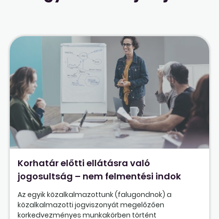
Korhatár előtti ellátásra való
jogosultság – nem felmentési indok
Az egyik közalkalmazottunk (falugondnok) a
közalkalmazotti jogviszonyát megelőzően
korkedvezményes munkakörben történt