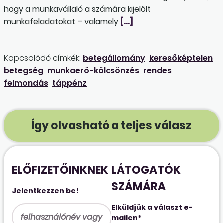
hogy a munkavállaló a számára kijelölt
munkafeladatokat – valamely
[…]
Kapcsolódó címkék:
betegállomány
keresőképtelen
betegség
munkaerő-kölcsönzés
rendes
felmondás
táppénz
Így olvasható a teljes válasz
ELŐFIZETŐINKNEK
LÁTOGATÓK
SZÁMÁRA
Jelentkezzen be!
Elküldjük a választ e-
mailen*