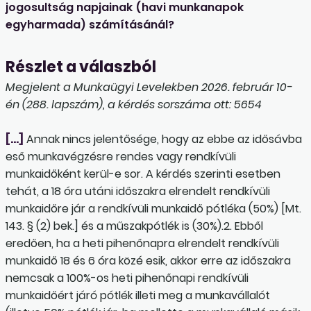
jogosultság napjainak (havi munkanapok
egyharmada) számításánál?
Részlet a válaszból
Megjelent a Munkaügyi Levelekben 2026. február 10-
én (288. lapszám), a kérdés sorszáma ott: 5654
[…]
Annak nincs jelentősége, hogy az ebbe az idősávba
eső munkavégzésre rendes vagy rendkívüli
munkaidőként kerül-e sor. A kérdés szerinti esetben
tehát, a 18 óra utáni időszakra elrendelt rendkívüli
munkaidőre jár a rendkívüli munkaidő pótléka (50%) [Mt.
143. § (2) bek.] és a műszakpótlék is (30%).2. Ebből
eredően, ha a heti pihenőnapra elrendelt rendkívüli
munkaidő 18 és 6 óra közé esik, akkor erre az időszakra
nemcsak a 100%-os heti pihenőnapi rendkívüli
munkaidőért járó pótlék illeti meg a munkavállalót