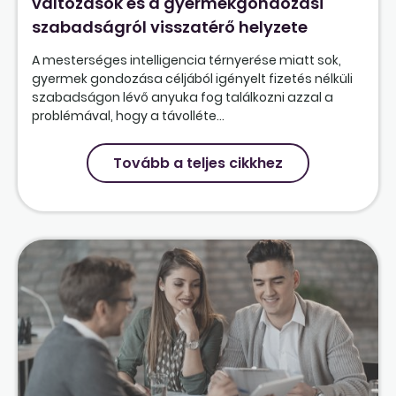
változások és a gyermekgondozási
szabadságról visszatérő helyzete
A mesterséges intelligencia térnyerése miatt sok,
gyermek gondozása céljából igényelt fizetés nélküli
szabadságon lévő anyuka fog találkozni azzal a
problémával, hogy a távolléte...
Tovább a teljes cikkhez