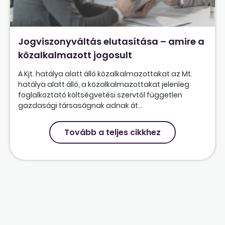
Jogviszonyváltás elutasítása – amire a
közalkalmazott jogosult
A Kjt. hatálya alatt álló közalkalmazottakat az Mt.
hatálya alatt álló, a közalkalmazottakat jelenleg
foglalkoztató költségvetési szervtől független
gazdasági társaságnak adnak át...
Tovább a teljes cikkhez