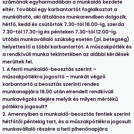
számának egyharmadában a munkaidő kezdete
eltér. További egy karbantartót foglalkoztat a
munkáltató, aki általános munkarendben dolgozik,
hétfő, kedd és csütörtök 7.30-tól 16.00-ig, szerda
7.30-tól 17.30-ig és pénteken 7.30-tól 12.00-ig.
Utóbbi munkavállaló szükség esetén (pl. betegség)
helyettesíti a többi karbantartót. A műszakpótlék és
a rendkívüli munka tekintetében az alábbi kérdések
merültek fel.
1. A fenti munkaidő-beosztás szerint –
műszakpótlékra jogosító – munkát végző
karbantartó a beosztás szerinti rendes
munkanapjára 18.00 után elrendelt rendkívüli
munkavégzés idejére melyik és milyen mértékű
pótlékra jogosult?
2. Amennyiben a munkaidő-beosztás fentiek szerint
hétfőtől péntekig tart, és a műszakpótlékra jogosult
munkavállaló részére a heti pihenőnapjára