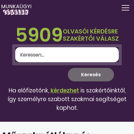
5909
OLVASÓI KÉRDÉSRE
SZAKÉRTŐI VÁLASZ
Ha előfizetőnk,
kérdezhet
is szakértőinktől,
így személyre szabott szakmai segítséget
kaphat.