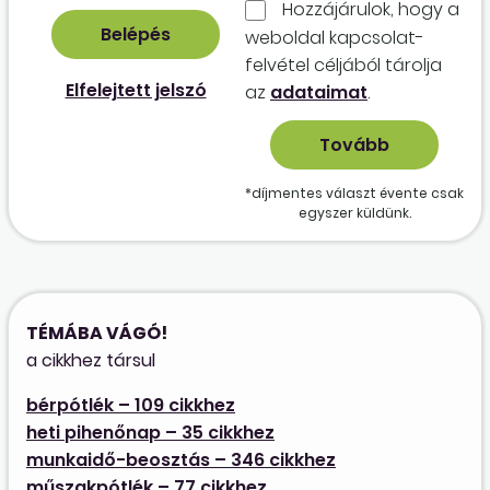
Hozzájárulok, hogy a
weboldal kapcso­lat­
felvétel céljából tárolja
Elfelejtett jelszó
az
adataimat
.
*díjmentes választ évente csak
egyszer küldünk.
TÉMÁBA VÁGÓ!
a cikkhez társul
bérpótlék – 109 cikkhez
heti pihenőnap – 35 cikkhez
munkaidő-beosztás – 346 cikkhez
műszakpótlék – 77 cikkhez