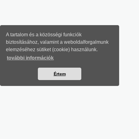
A tartalom és a közösségi funkciók
biztosításához, valamint a weboldalforgalmunk
elemzéséhez sütiket (cookie) használunk.
további információk
Értem
MUNKAÜGYI LEVELEK