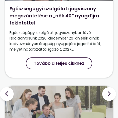
Egészségügyi szolgálati jogviszony
megszüntetése a „nők 40” nyugdíjra
tekintettel
Egészségügyi szolgálati jogviszonyban lévő
iskolaorvosunk 2026. december 26-án eléri a nők
kedvezményes öregségi nyugdíjára jogosító időt,
melyet határozattal igazolt. 2027....
Tovább a teljes cikkhez