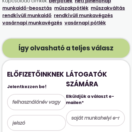
Kapcsolódó címkék:
bérpótlék
heti pihenőnap
munkaidő-beosztás
műszakpótlék
műszakváltás
rendkívüli munkaidő
rendkívüli munkavégzés
vasárnapi munkavégzés
vasárnapi pótlék
Így olvasható a teljes válasz
ELŐFIZETŐINKNEK
LÁTOGATÓK
SZÁMÁRA
Jelentkezzen be!
Elküldjük a választ e-
mailen*