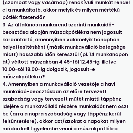
(szombat vagy vasárnap) rendkívüli munkát rendel
el a munkáltató, akkor melyik és milyen mértékű
pótlék fizetendő?
3. Az általános munkarend szerinti munkaidő-
beosztása alapján műszakpótlékra nem jogosult
karbantartó, amennyiben valamelyik hónapban
helyettesítésként (másik munkavállaló betegsége
miatt) hosszabb időn keresztül (pl. 14 munkanapon
át) váltott műszakban 4.45-től 12.45-ig, illetve
10.00-tól 18.00-ig dolgozik, jogosult-e
műszakpótlékra?
4. Amennyiben a munkavállaló vezetője a havi
munkaidő-beosztásban az előre tervezett
szabadság vagy tervezett műtét miatti táppénz
idejére a munkavállaló részére munkaidőt nem oszt
be (arra a napra szabadság vagy táppénz kerül
feltüntetésre), akkor azt/azokat a napokat milyen
módon kell figyelembe venni a műszakpótlékra