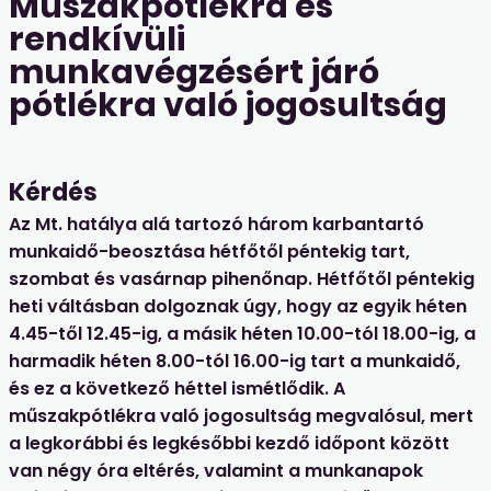
Műszakpótlékra és
rendkívüli
munkavégzésért járó
pótlékra való jogosultság
Kérdés
Az Mt. hatálya alá tartozó három karbantartó
munkaidő-beosztása hétfőtől péntekig tart,
szombat és vasárnap pihenőnap. Hétfőtől péntekig
heti váltásban dolgoznak úgy, hogy az egyik héten
4.45-től 12.45-ig, a másik héten 10.00-tól 18.00-ig, a
harmadik héten 8.00-tól 16.00-ig tart a munkaidő,
és ez a következő héttel ismétlődik. A
műszakpótlékra való jogosultság megvalósul, mert
a legkorábbi és legkésőbbi kezdő időpont között
van négy óra eltérés, valamint a munkanapok