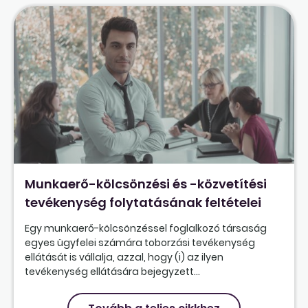
Munkaerő-kölcsönzési és -közvetítési
tevékenység folytatásának feltételei
Egy munkaerő-kölcsönzéssel foglalkozó társaság
egyes ügyfelei számára toborzási tevékenység
ellátását is vállalja, azzal, hogy (i) az ilyen
tevékenység ellátására bejegyzett...