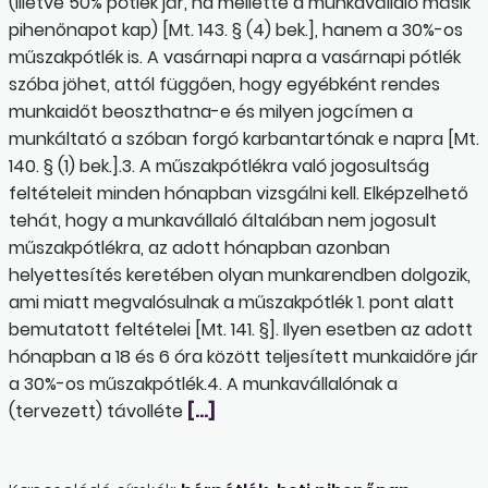
(illetve 50% pótlék jár, ha mellette a munkavállaló másik
pihenőnapot kap) [Mt. 143. § (4) bek.], hanem a 30%-os
műszakpótlék is. A vasárnapi napra a vasárnapi pótlék
szóba jöhet, attól függően, hogy egyébként rendes
munkaidőt beoszthatna-e és milyen jogcímen a
munkáltató a szóban forgó karbantartónak e napra [Mt.
140. § (1) bek.].3. A műszakpótlékra való jogosultság
feltételeit minden hónapban vizsgálni kell. Elképzelhető
tehát, hogy a munkavállaló általában nem jogosult
műszakpótlékra, az adott hónapban azonban
helyettesítés keretében olyan munkarendben dolgozik,
ami miatt megvalósulnak a műszakpótlék 1. pont alatt
bemutatott feltételei [Mt. 141. §]. Ilyen esetben az adott
hónapban a 18 és 6 óra között teljesített munkaidőre jár
a 30%-os műszakpótlék.4. A munkavállalónak a
(tervezett) távolléte
[…]