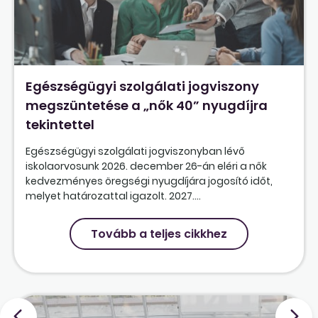
Egészségügyi szolgálati jogviszony
megszüntetése a „nők 40” nyugdíjra
tekintettel
Egészségügyi szolgálati jogviszonyban lévő
iskolaorvosunk 2026. december 26-án eléri a nők
kedvezményes öregségi nyugdíjára jogosító időt,
melyet határozattal igazolt. 2027....
Tovább a teljes cikkhez