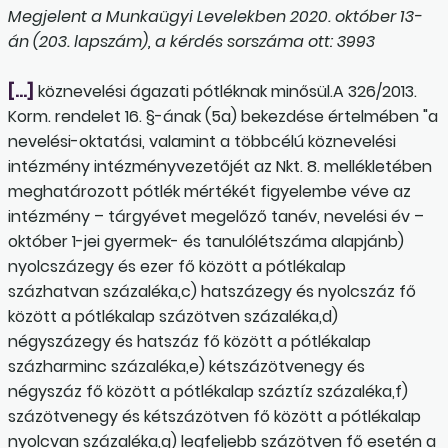
Megjelent a Munkaügyi Levelekben 2020. október 13-
án (203. lapszám), a kérdés sorszáma ott: 3993
[…]
köznevelési ágazati pótléknak minősül.A 326/2013.
Korm. rendelet 16. §-ának (5a) bekezdése értelmében "a
nevelési-oktatási, valamint a többcélú köznevelési
intézmény intézményvezetőjét az Nkt. 8. mellékletében
meghatározott pótlék mértékét figyelembe véve az
intézmény – tárgyévet megelőző tanév, nevelési év –
október 1-jei gyermek- és tanulólétszáma alapjánb)
nyolcszázegy és ezer fő között a pótlékalap
százhatvan százaléka,c) hatszázegy és nyolcszáz fő
között a pótlékalap százötven százaléka,d)
négyszázegy és hatszáz fő között a pótlékalap
százharminc százaléka,e) kétszázötvenegy és
négyszáz fő között a pótlék­alap száztíz százaléka,f)
százötvenegy és kétszázötven fő között a pótlék­alap
nyolcvan százaléka,g) legfeljebb százötven fő esetén a