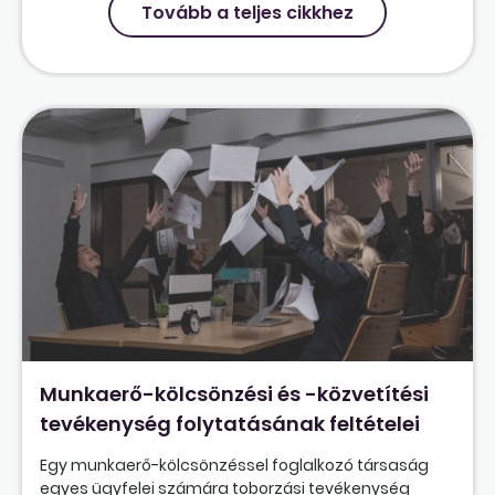
Tovább a teljes cikkhez
Munkaerő-kölcsönzési és -közvetítési
tevékenység folytatásának feltételei
Egy munkaerő-kölcsönzéssel foglalkozó társaság
egyes ügyfelei számára toborzási tevékenység