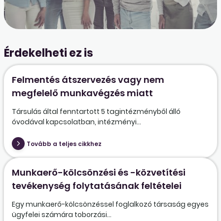
Érdekelheti ez is
Felmentés átszervezés vagy nem
megfelelő munkavégzés miatt
Társulás által fenntartott 5 tagintézményből álló
óvodával kapcsolatban, intézményi...
Tovább a teljes cikkhez
Munkaerő-kölcsönzési és -közvetítési
tevékenység folytatásának feltételei
Egy munkaerő-kölcsönzéssel foglalkozó társaság egyes
ügyfelei számára toborzási...