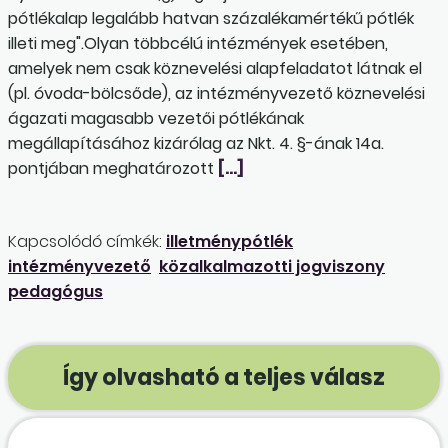
pótlékalap legalább hatvan százalékamértékű pótlék
illeti meg".Olyan többcélú intézmények esetében,
amelyek nem csak köznevelési alapfeladatot látnak el
(pl. óvoda-bölcsőde), az intézményvezető köznevelési
ágazati magasabb vezetői pótlékának
megállapításához kizárólag az Nkt. 4. §-ának 14a.
pontjában meghatározott
[…]
Kapcsolódó címkék:
illetménypótlék
intézményvezető
közalkalmazotti jogviszony
pedagógus
Így olvasható a teljes válasz