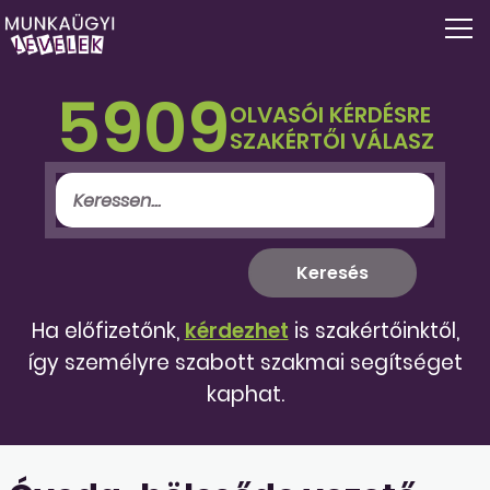
5909
OLVASÓI KÉRDÉSRE
SZAKÉRTŐI VÁLASZ
Ha előfizetőnk,
kérdezhet
is szakértőinktől,
így személyre szabott szakmai segítséget
kaphat.