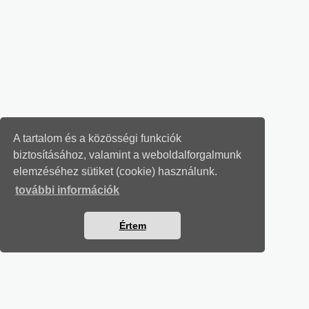
A tartalom és a közösségi funkciók
biztosításához, valamint a weboldalforgalmunk
elemzéséhez sütiket (cookie) használunk.
további információk
Értem