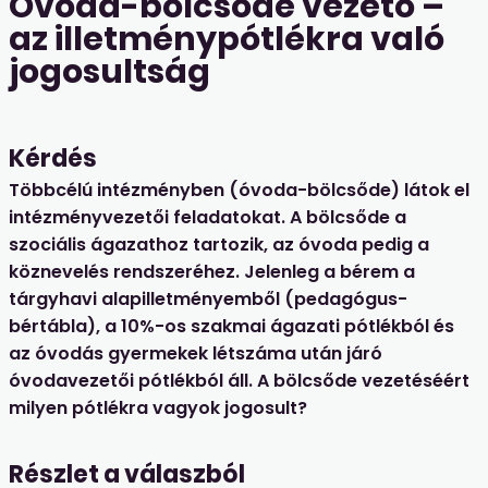
Óvoda-bölcsőde vezető –
az illetménypótlékra való
jogosultság
Kérdés
Többcélú intézményben (óvoda-bölcsőde) látok el
intézményvezetői feladatokat. A bölcsőde a
szociális ágazathoz tartozik, az óvoda pedig a
köznevelés rendszeréhez. Jelenleg a bérem a
tárgyhavi alapilletményemből (pedagógus-
bértábla), a 10%-os szakmai ágazati pótlékból és
az óvodás gyermekek létszáma után járó
óvodavezetői pótlékból áll. A bölcsőde vezetéséért
milyen pótlékra vagyok jogosult?
Részlet a válaszból