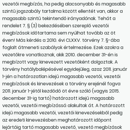
vezetői megbízás, ha pedig alacsonyabb és magasabb
szintű jogszabály tartalma között ellentét van, akkor a
magasabb szintű tekintendő irányadónak. Tehát a
rendelet 7. § (3) bekezdésében szereplő vezetői
megbízások időtartama sem nyúlhat tovább az öt
éven! Más kérdés a 2010. évi CLXXV. törvény 7. §-ába
foglalt átmeneti szabályok értelmezése. Ezek azokra a
vezetőkre vonatkoznak, akik 2010. december 31-én is
megbízott vagy kinevezett vezetőként dolgoztak. A
törvény hatálybalépésével egyidejűleg, azaz 2011. január
1-jén a határozatlan idejű magasabb vezetői, vezetői
megbízások és kinevezések a törvény erejénél fogva
2011. január 1-jétől kezdődő öt évre szóló (vagy­is 2015.
december 31-ig tartó) határozott idejű magasabb
vezetői, vezetői megbízássá alakultak át. A határozott
idejű magasabb vezetői, vezetői kinevezésekből pedig
az eredeti kinevezésben meghatározott időpont
lejártáig tartó magasabb vezető, vezető megbízások