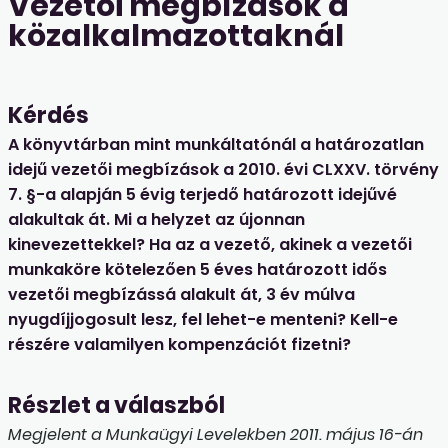
Vezetői megbízások a
közalkalmazottaknál
Kérdés
A könyvtárban mint munkáltatónál a határozatlan
idejű vezetői megbízások a 2010. évi CLXXV. törvény
7. §-a alapján 5 évig terjedő határozott idejűvé
alakultak át. Mi a helyzet az újonnan
kinevezettekkel? Ha az a vezető, akinek a vezetői
munkaköre kötelezően 5 éves határozott idős
vezetői megbízássá alakult át, 3 év múlva
nyugdíjjogosult lesz, fel lehet-e menteni? Kell-e
részére valamilyen kompenzációt fizetni?
Részlet a válaszból
Megjelent a Munkaügyi Levelekben 2011. május 16-án