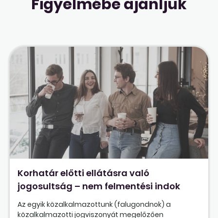
Figyelmébe ajánljuk
Korhatár előtti ellátásra való
jogosultság – nem felmentési indok
Az egyik közalkalmazottunk (falugondnok) a
közalkalmazotti jogviszonyát megelőzően