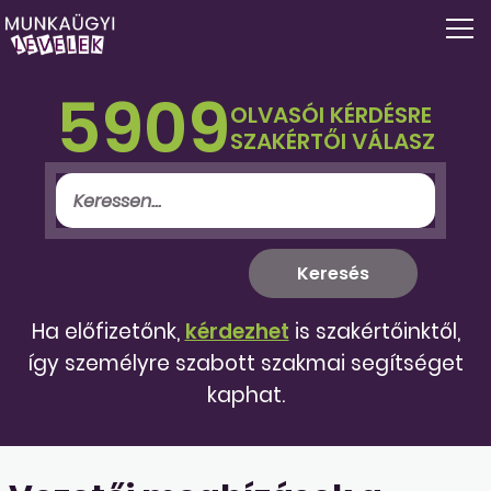
5909
OLVASÓI KÉRDÉSRE
SZAKÉRTŐI VÁLASZ
Ha előfizetőnk,
kérdezhet
is szakértőinktől,
így személyre szabott szakmai segítséget
kaphat.