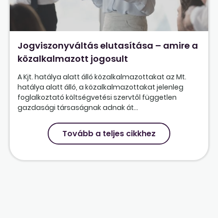
Jogviszonyváltás elutasítása – amire a
közalkalmazott jogosult
A Kjt. hatálya alatt álló közalkalmazottakat az Mt.
hatálya alatt álló, a közalkalmazottakat jelenleg
foglalkoztató költségvetési szervtől független
gazdasági társaságnak adnak át...
Tovább a teljes cikkhez