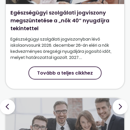
Egészségügyi szolgálati jogviszony
megszüntetése a „nők 40” nyugdíjra
tekintettel
Egészségügyi szolgálati jogviszonyban lévő
iskolaorvosunk 2026. december 26-án eléri a nők
kedvezményes öregségi nyugdíjára jogosító időt,
melyet határozattal igazolt. 2027....
Tovább a teljes cikkhez