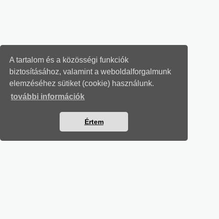
A tartalom és a közösségi funkciók
biztosításához, valamint a weboldalforgalmunk
elemzéséhez sütiket (cookie) használunk.
további információk
Értem
MUNKAÜGYI LEVELEK