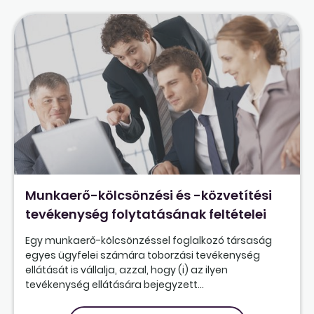
Munkaerő-kölcsönzési és -közvetítési
tevékenység folytatásának feltételei
Egy munkaerő-kölcsönzéssel foglalkozó társaság
egyes ügyfelei számára toborzási tevékenység
ellátását is vállalja, azzal, hogy (i) az ilyen
tevékenység ellátására bejegyzett...