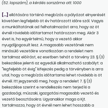
(52. lapszám), a kérdés sorszáma ott: 1000
[…]
ellátására történő megbízás a pályázat elnyerését
követően legfeljebb öt év határozott időre szól. Vagyis
a munkáltatónak ad felhatalmazást arra, hogy az öt
évnél rövidebb időtartamot határozzon meg. Akár 3
évet is, ha egyértelmű, hogy a vezető akkor
nyugdíjjogosult lesz. A magasabb vezetőnek nem
minősülő vezetőkre vonatkozóan a rendelet nem
tartalmaz előírást, ez esetben tehát a törvény 23. § (3)
bekezdése jelenti az egyedüli alkalmazható szabályt: a
"legfeljebb öt évig" kifejezés pedig a törvényben is arra
utal, hogy a megbízás időtartama lehet rövidebb is öt
évnél. Itt jegyzendő meg, hogy a rendelet 7. § (3)
bekezdése szerint e rendelkezés nem terjed ki a
gazdasági, műszaki, igazgatási magasabb vezető és
vezető beosztásokra. Ugyanakkor maga a Kjt.
tartalmazza, hogy öt évnél nem lehet hosszabb a