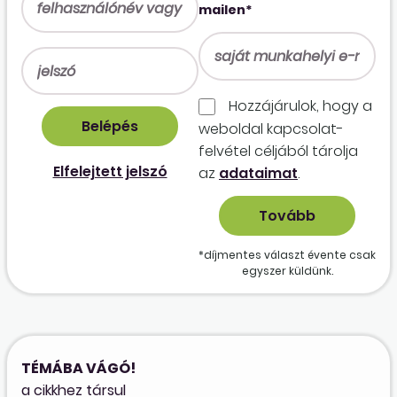
mailen*
Hozzájárulok, hogy a
weboldal kapcso­lat­
felvétel céljából tárolja
Elfelejtett jelszó
az
adataimat
.
*díjmentes választ évente csak
egyszer küldünk.
TÉMÁBA VÁGÓ!
a cikkhez társul