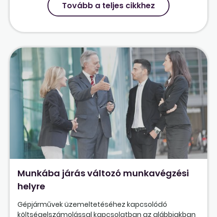
Tovább a teljes cikkhez
Munkába járás változó munkavégzési
helyre
Gépjárművek üzemeltetéséhez kapcsolódó
költségelszámolással kapcsolatban az alábbiakban