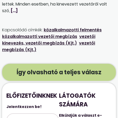
lettek. Minden esetben, ha kinevezett vezetőről volt
szó,
[…]
Kapcsolódó címkék:
közalkalmazotti felmentés
közalkalmazotti vezetői megbízás
vezetői
kinevezés, vezetői megbízás (Kjt.)
vezetői
megbízás (Kjt.)
Így olvasható a teljes válasz
ELŐFIZETŐINKNEK
LÁTOGATÓK
SZÁMÁRA
Jelentkezzen be!
Elküldjük a választ e-